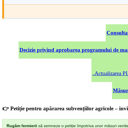
Consulta
Decizie privind aprobarea programului de mas
„Actualizarea
Măsuri
👉 Petiție pentru apărarea subvențiilor agricole – invi
Rugăm fermierii
să semneze o petiție împotriva unor măsuri venite di