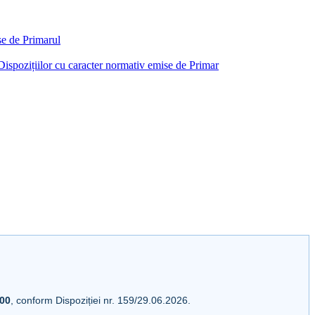
ise de Primarul
i Dispozițiilor cu caracter normativ emise de Primar
:00
, conform Dispoziției nr. 159/29.06.2026.