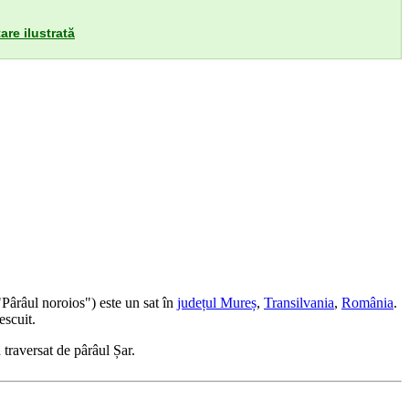
are ilustrată
"Pârâul noroios") este un sat în
județul Mureș
,
Transilvania
,
România
.
escuit.
traversat de pârâul Șar.