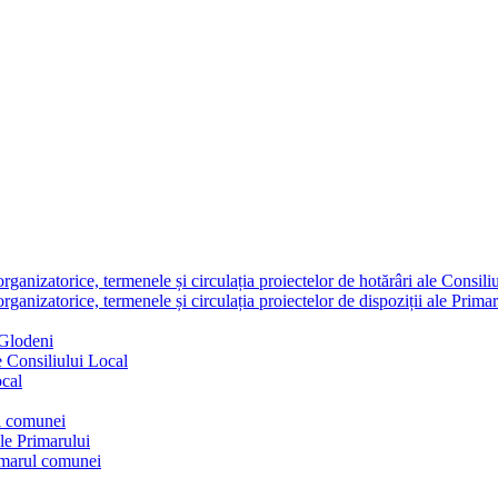
nizatorice, termenele și circulația proiectelor de hotărâri ale Consili
nizatorice, termenele și circulația proiectelor de dispoziții ale Primar
 Glodeni
e Consiliului Local
ocal
ul comunei
ale Primarului
rimarul comunei