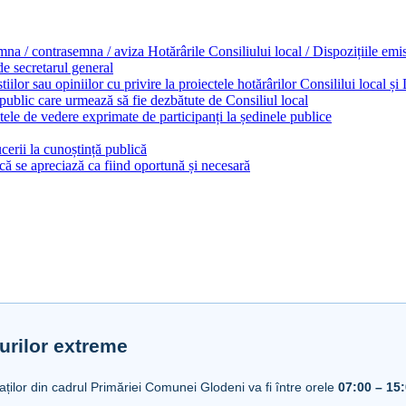
emna / contrasemna / aviza Hotărârile Consiliului local / Dispozițiile em
 de secretarul general
ilor sau opiniilor cu privire la proiectele hotărârilor Consililui local ș
 public care urmează să fie dezbătute de Consiliul local
ele de vedere exprimate de participanți la ședinele publice
cerii la cunoștință publică
ă se apreciază ca fiind oportună și necesară
urilor extreme
iaților din cadrul Primăriei Comunei Glodeni va fi între orele
07:00 – 15