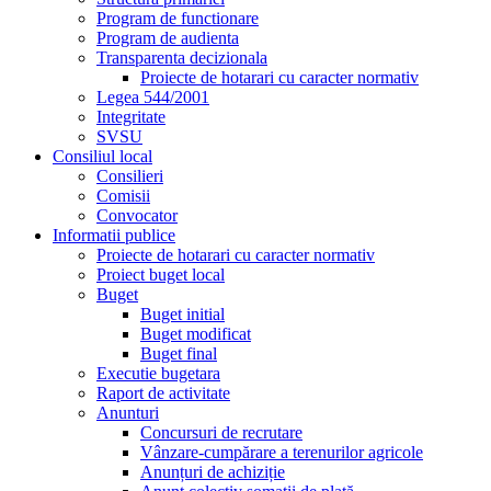
Program de functionare
Program de audienta
Transparenta decizionala
Proiecte de hotarari cu caracter normativ
Legea 544/2001
Integritate
SVSU
Consiliul local
Consilieri
Comisii
Convocator
Informatii publice
Proiecte de hotarari cu caracter normativ
Proiect buget local
Buget
Buget initial
Buget modificat
Buget final
Executie bugetara
Raport de activitate
Anunturi
Concursuri de recrutare
Vânzare-cumpărare a terenurilor agricole
Anunțuri de achiziție