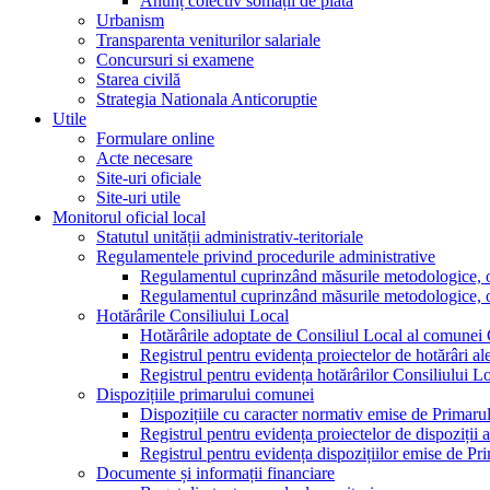
Anunț colectiv somații de plată
Urbanism
Transparenta veniturilor salariale
Concursuri si examene
Starea civilă
Strategia Nationala Anticoruptie
Utile
Formulare online
Acte necesare
Site-uri oficiale
Site-uri utile
Monitorul oficial local
Statutul unității administrativ-teritoriale
Regulamentele privind procedurile administrative
Regulamentul cuprinzând măsurile metodologice, orga
Regulamentul cuprinzând măsurile metodologice, orga
Hotărârile Consiliului Local
Hotărârile adoptate de Consiliul Local al comunei
Registrul pentru evidența proiectelor de hotărâri al
Registrul pentru evidența hotărârilor Consiliului L
Dispozițiile primarului comunei
Dispozițiile cu caracter normativ emise de Primar
Registrul pentru evidența proiectelor de dispoziții 
Registrul pentru evidența dispozițiilor emise de P
Documente și informații financiare