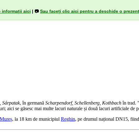
 informații aici
| 📷
Sau faceți clic aici pentru a deschide o prezent
, Sárpatak
, în germană
Scharpendorf, Schellenberg, Kothbach
în trad. 
i; aici se găsesc mai multe lacuri naturale și două lacuri artificiale de p
-Mureș
, la 18 km de municipiul
Reghin
, pe drumul național DN15, fiind 