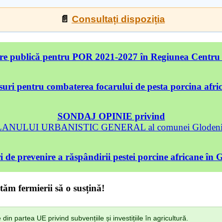
📄
Consultați dispoziția
re publică pentru POR 2021-2027 în Regiunea Centru
uri pentru combaterea focarului de pesta porcina afri
SONDAJ OPINIE privind
 PLANULUI URBANISTIC GENERAL al comunei Glodeni, 
 de prevenire a răspândirii pestei porcine africane în 
tăm fermierii să o susțină!
n partea UE privind subvențiile și investițiile în agricultură.