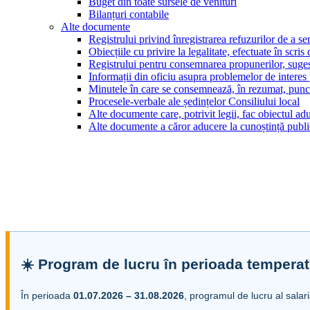
Buget din toate sursele de venituri
Bilanțuri contabile
Alte documente
Registrului privind înregistrarea refuzurilor de a s
Obiecțiile cu privire la legalitate, efectuate în scris
Registrului pentru consemnarea propunerilor, sugesti
Informații din oficiu asupra problemelor de interes
Minutele în care se consemnează, în rezumat, punct
Procesele-verbale ale ședințelor Consiliului local
Alte documente care, potrivit legii, fac obiectul adu
Alte documente a căror aducere la cunoștință public
☀️ Program de lucru în perioada temperat
În perioada
01.07.2026 – 31.08.2026
, programul de lucru al salar