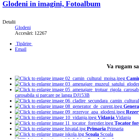
Glodeni in imagini, Fotoalbum
Detalii
Glodeni
Accesări: 12267
Tipărire
Email
Va rugam sa 
Camin
carosabila si parcare pe langa DJ153B
Genera
Rezer
Vidanja
Vidanja
Tocator for
Primaria
Primaria
Scoala
Scoala