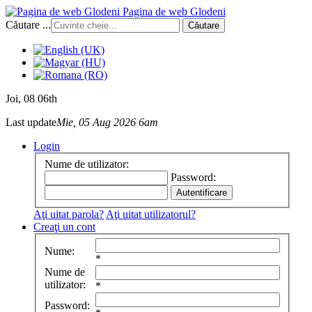
Pagina de web Glodeni
Căutare ...
Căutare
Joi
, 08 06th
Last update
Mie, 05 Aug 2026 6am
Login
Nume de utilizator:
Password:
Aţi uitat parola?
Aţi uitat utilizatorul?
Creaţi un cont
Nume:
*
Nume de
utilizator:
*
Password: