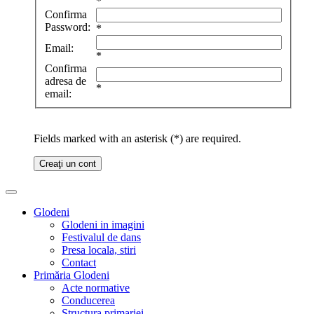
*
Confirma
Password:
*
Email:
*
Confirma
adresa de
*
email:
Fields marked with an asterisk (*) are required.
Creaţi un cont
Glodeni
Glodeni in imagini
Festivalul de dans
Presa locala, stiri
Contact
Primăria Glodeni
Acte normative
Conducerea
Structura primariei