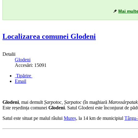
📌
Mai multe
Localizarea comunei Glodeni
Detalii
Glodeni
Accesări: 15091
Tipărire
Email
Glodeni
, mai demult
Șarpotoc, Șarpatoc
(în maghiară
Marossárpatak
Este reședința comunei
Glodeni
. Satul Glodeni este înconjurat de pădur
Satul este situat pe malul râului
Mureș
, la 14 km de municipiul
Târgu