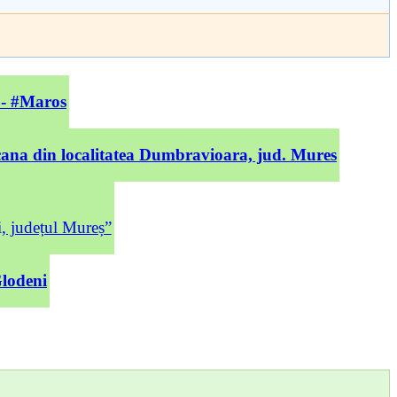
 - #Maros
cana din localitatea Dumbravioara, jud. Mures
județul Mureș”
Glodeni