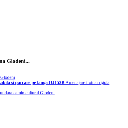
na Glodeni...
 Glodeni
sabila si parcare pe langa DJ153B
Amenajare trotuar rigola
cundara camin cultural Glodeni