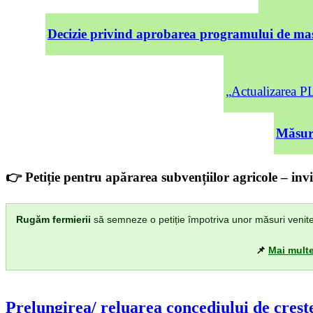
Decizie privind aprobarea programului de mas
„Actualizarea
Măsuri
👉 Petiție pentru apărarea subvențiilor agricole – invi
Rugăm fermierii
să semneze o petiție împotriva unor măsuri venite di
📌
Mai multe
Prelungirea/ reluarea concediului de creşte