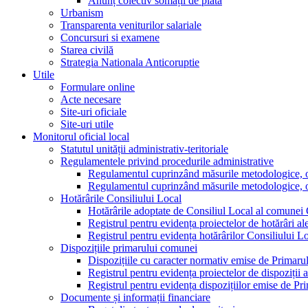
Anunț colectiv somații de plată
Urbanism
Transparenta veniturilor salariale
Concursuri si examene
Starea civilă
Strategia Nationala Anticoruptie
Utile
Formulare online
Acte necesare
Site-uri oficiale
Site-uri utile
Monitorul oficial local
Statutul unității administrativ-teritoriale
Regulamentele privind procedurile administrative
Regulamentul cuprinzând măsurile metodologice, orga
Regulamentul cuprinzând măsurile metodologice, orga
Hotărârile Consiliului Local
Hotărârile adoptate de Consiliul Local al comunei
Registrul pentru evidența proiectelor de hotărâri al
Registrul pentru evidența hotărârilor Consiliului L
Dispozițiile primarului comunei
Dispozițiile cu caracter normativ emise de Primar
Registrul pentru evidența proiectelor de dispoziții 
Registrul pentru evidența dispozițiilor emise de P
Documente și informații financiare