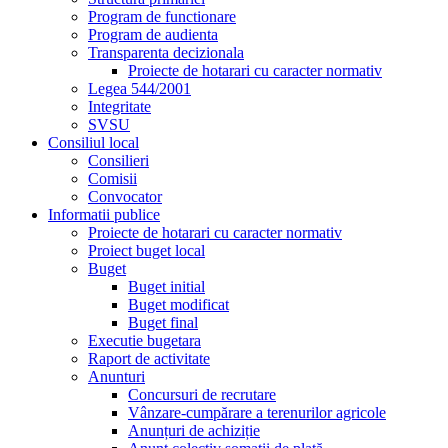
Program de functionare
Program de audienta
Transparenta decizionala
Proiecte de hotarari cu caracter normativ
Legea 544/2001
Integritate
SVSU
Consiliul local
Consilieri
Comisii
Convocator
Informatii publice
Proiecte de hotarari cu caracter normativ
Proiect buget local
Buget
Buget initial
Buget modificat
Buget final
Executie bugetara
Raport de activitate
Anunturi
Concursuri de recrutare
Vânzare-cumpărare a terenurilor agricole
Anunțuri de achiziție