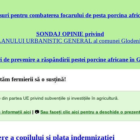
uri pentru combaterea focarului de pesta porcina afri
SONDAJ OPINIE privind
 PLANULUI URBANISTIC GENERAL al comunei Glodeni, 
 de prevenire a răspândirii pestei porcine africane în 
tăm fermierii să o susțină!
n partea UE privind subvențiile și investițiile în agricultură.
 informații aici
| 📷
Sau faceți clic aici pentru a deschide o prezent
re a copilului şi plata indemnizaţiei