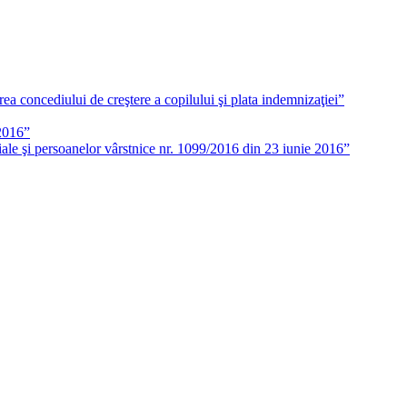
ea concediului de creştere a copilului şi plata indemnizaţiei”
 2016”
ociale şi persoanelor vârstnice nr. 1099/2016 din 23 iunie 2016”