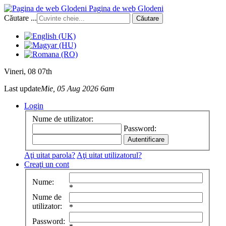
Pagina de web Glodeni
Căutare ...
Căutare
Vineri
, 08 07th
Last update
Mie, 05 Aug 2026 6am
Login
Nume de utilizator:
Password:
Aţi uitat parola?
Aţi uitat utilizatorul?
Creaţi un cont
Nume:
*
Nume de
utilizator:
*
Password: