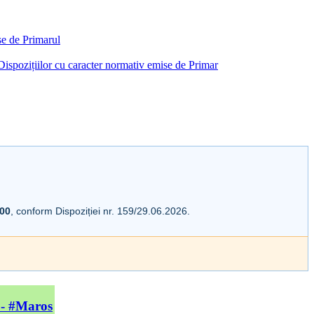
ise de Primarul
i Dispozițiilor cu caracter normativ emise de Primar
:00
, conform Dispoziției nr. 159/29.06.2026.
 - #Maros