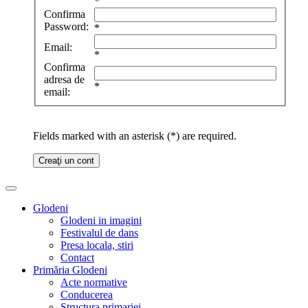
*
Confirma
Password:
*
Email:
*
Confirma
adresa de
*
email:
Fields marked with an asterisk (*) are required.
Creaţi un cont
Glodeni
Glodeni in imagini
Festivalul de dans
Presa locala, stiri
Contact
Primăria Glodeni
Acte normative
Conducerea
Structura primariei