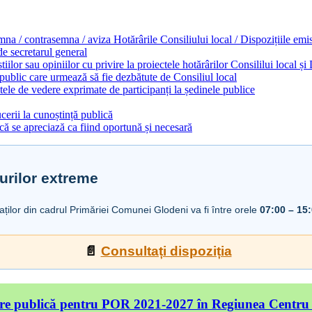
emna / contrasemna / aviza Hotărârile Consiliului local / Dispozițiile em
 de secretarul general
ilor sau opiniilor cu privire la proiectele hotărârilor Consililui local ș
 public care urmează să fie dezbătute de Consiliul local
ele de vedere exprimate de participanți la ședinele publice
cerii la cunoștință publică
ă se apreciază ca fiind oportună și necesară
urilor extreme
iaților din cadrul Primăriei Comunei Glodeni va fi între orele
07:00 – 15
📄
Consultați dispoziția
re publică pentru POR 2021-2027 în Regiunea Centru