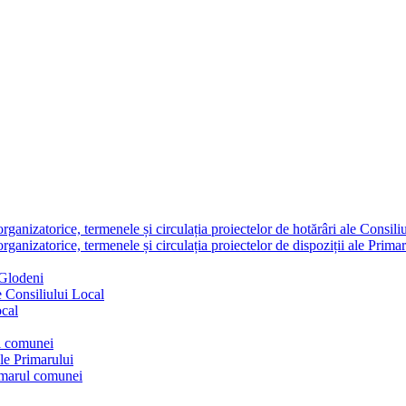
nizatorice, termenele și circulația proiectelor de hotărâri ale Consili
nizatorice, termenele și circulația proiectelor de dispoziții ale Primar
 Glodeni
e Consiliului Local
ocal
ul comunei
ale Primarului
rimarul comunei