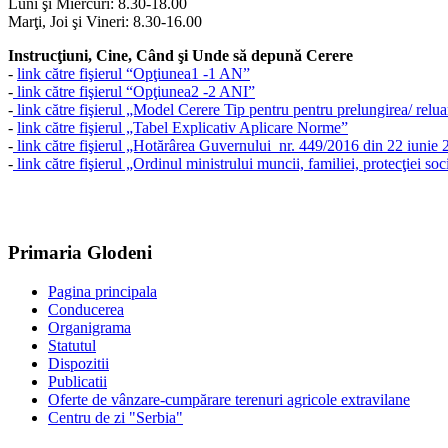
Luni şi Miercuri: 8.30-18.00
Marţi, Joi şi Vineri: 8.30-16.00
Instrucţiuni, Cine, Când şi Unde să depună Cerere
-
link către fişierul “Opţiunea1 -1 AN”
-
link către fişierul “Opţiunea2 -2 ANI”
-
link către fişierul „Model Cerere Tip pentru pentru prelungirea/ reluar
-
link către fişierul „Tabel Explicativ Aplicare Norme”
-
link către fişierul „Hotărârea Guvernului nr. 449/2016 din 22 iunie
-
link către fişierul „Ordinul ministrului muncii, familiei, protecţiei s
Primaria Glodeni
Pagina principala
Conducerea
Organigrama
Statutul
Dispozitii
Publicatii
Oferte de vânzare-cumpărare terenuri agricole extravilane
Centru de zi "Serbia"