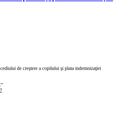
ediului de creştere a copilului şi plata indemnizaţiei
C
”
27