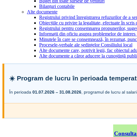
Buget din toate sursele de venituri
Bilanțuri contabile
Alte documente
Registrului privind înregistrarea refuzurilor de a s
Obiecțiile cu privire la legalitate, efectuate în scris
Registrului pentru consemnarea propunerilor, sugesti
Informații din oficiu asupra problemelor de interes
Minutele în care se consemnează, în rezumat, punct
Procesele-verbale ale ședințelor Consiliului local
Alte documente care, potrivit legii, fac obiectul adu
Alte documente a căror aducere la cunoștință public
☀️ Program de lucru în perioada temperat
În perioada
01.07.2026 – 31.08.2026
, programul de lucru al salar
Consulta