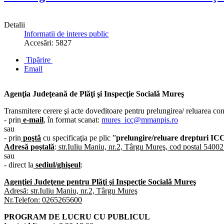
Detalii
Informatii de interes public
Accesări: 5827
Tipărire
Email
Agenţia Judeţeană de Plăţi şi Inspecţie Socială Mureş
Transmitere cerere şi acte doveditoare pentru prelungirea/ reluarea conc
- prin
e-mail
, în format scanat:
mures_icc@mmanpis.ro
sau
- prin
poştă
cu specificaţia pe plic ”
prelungire/reluare drepturi IC
Adresă poştală
:
str.Iuliu Maniu, nr.2, Târgu Mureş, cod postal 5400
sau
- direct la
sediul/ghişeul
:
Agenţiei Judeţene pentru Plăţi şi Inspecţie Socială Mureş
Adresă: str.Iuliu Maniu, nr.2, Târgu Mureş
Nr.Telefon: 0265265600
PROGRAM DE LUCRU CU PUBLICUL