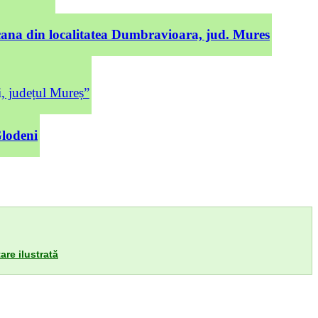
cana din localitatea Dumbravioara, jud. Mures
județul Mureș”
Glodeni
are ilustrată