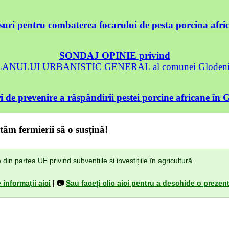
uri pentru combaterea focarului de pesta porcina afri
SONDAJ OPINIE privind
 PLANULUI URBANISTIC GENERAL al comunei Glodeni, 
 de prevenire a răspândirii pestei porcine africane în 
tăm fermierii să o susțină!
n partea UE privind subvențiile și investițiile în agricultură.
 informații aici
| 📷
Sau faceți clic aici pentru a deschide o prezent