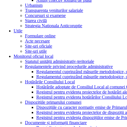
Anunț colectiv somații de plată
Urbanism
Transparenta veniturilor salariale
Concursuri si examene
Starea civilă
Strategia Nationala Anticoruptie
Utile
Formulare online
Acte necesare
Site-uri oficiale
Site-uri utile
Monitorul oficial local
Statutul unității administrativ-teritoriale
Regulamentele privind procedurile administrative
Regulamentul cuprinzând măsurile metodologice, orga
Regulamentul cuprinzând măsurile metodologice, orga
Hotărârile Consiliului Local
Hotărârile adoptate de Consiliul Local al comunei
Registrul pentru evidența proiectelor de hotărâri al
Registrul pentru evidența hotărârilor Consiliului L
Dispozițiile primarului comunei
Dispozițiile cu caracter normativ emise de Primar
Registrul pentru evidența proiectelor de dispoziții 
Registrul pentru evidența dispozițiilor emise de P
Documente și informații financiare