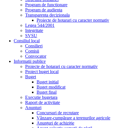
Program de functionare
Program de audienta
Transparenta decizionala
Proiecte de hotarari cu caracter normativ
Legea 544/2001
Integritate
SVSU
Consiliul local
Consilieri
Comisii
Convocator
Informatii publice
Proiecte de hotarari cu caracter normativ
Proiect buget local
Buget
Buget initial
Buget modificat
Buget final
Executie bugetara
Raport de activitate
Anunturi
Concursuri de recrutare
Vânzare-cumpărare a terenurilor agricole
Anunțuri de achiziție