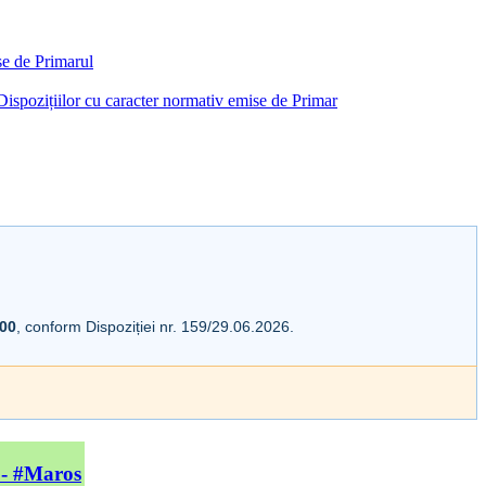
ise de Primarul
i Dispozițiilor cu caracter normativ emise de Primar
:00
, conform Dispoziției nr. 159/29.06.2026.
 - #Maros