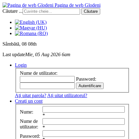
Pagina de web Glodeni
Căutare ...
Căutare
Sâmbătă
, 08 08th
Last update
Mie, 05 Aug 2026 6am
Login
Nume de utilizator:
Password:
Aţi uitat parola?
Aţi uitat utilizatorul?
Creaţi un cont
Nume:
*
Nume de
utilizator:
*
Password: