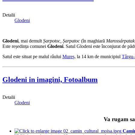
Detalii
Glodeni
Glodeni
, mai demult
Șarpotoc, Șarpatoc
(în maghiară
Marossárpatak
Este reședința comunei
Glodeni
. Satul Glodeni este înconjurat de pădur
Satul este situat pe malul râului
Mureș
, la 14 km de municipiul
Târgu
Glodeni in imagini, Fotoalbum
Detalii
Glodeni
Va rugam sa 
Camin