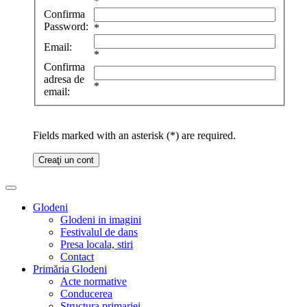
*
Confirma
Password:
*
Email:
*
Confirma
adresa de
*
email:
Fields marked with an asterisk (*) are required.
Creaţi un cont
Glodeni
Glodeni in imagini
Festivalul de dans
Presa locala, stiri
Contact
Primăria Glodeni
Acte normative
Conducerea
Structura primariei