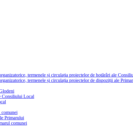
nizatorice, termenele și circulația proiectelor de hotărâri ale Consili
nizatorice, termenele și circulația proiectelor de dispoziții ale Primar
 Glodeni
e Consiliului Local
ocal
ul comunei
ale Primarului
rimarul comunei