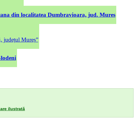
cana din localitatea Dumbravioara, jud. Mures
județul Mureș”
Glodeni
are ilustrată