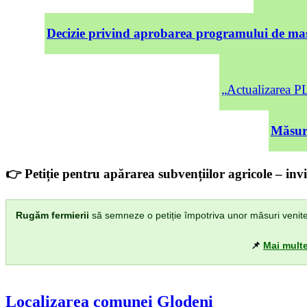
Decizie privind aprobarea programului de mas
„Actualizarea
Măsuri
👉 Petiție pentru apărarea subvențiilor agricole – invi
Rugăm fermierii
să semneze o petiție împotriva unor măsuri venite di
📌
Mai multe
Localizarea comunei Glodeni