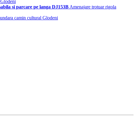
 Glodeni
sabila si parcare pe langa DJ153B
Amenajare trotuar rigola
cundara camin cultural Glodeni