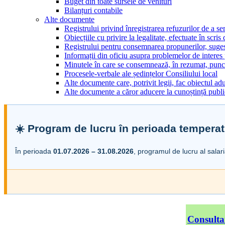
Buget din toate sursele de venituri
Bilanțuri contabile
Alte documente
Registrului privind înregistrarea refuzurilor de a s
Obiecțiile cu privire la legalitate, efectuate în scris
Registrului pentru consemnarea propunerilor, sugesti
Informații din oficiu asupra problemelor de interes
Minutele în care se consemnează, în rezumat, punct
Procesele-verbale ale ședințelor Consiliului local
Alte documente care, potrivit legii, fac obiectul adu
Alte documente a căror aducere la cunoștință public
☀️ Program de lucru în perioada temperat
În perioada
01.07.2026 – 31.08.2026
, programul de lucru al salar
Consulta