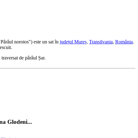
"Pârâul noroios") este un sat în
județul Mureș
,
Transilvania
,
România
.
escuit.
traversat de pârâul Șar.
na Glodeni...