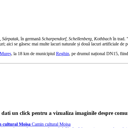
, Sárpatak
, în germană
Scharpendorf, Schellenberg, Kothbach
în trad. 
i; aici se găsesc mai multe lacuri naturale și două lacuri artificiale de p
-Mureș
, la 18 km de municipiul
Reghin
, pe drumul național DN15, fiind 
dati un click pentru a vizualiza imaginile despre comu
 cultural Moisa
Camin cultural Moisa