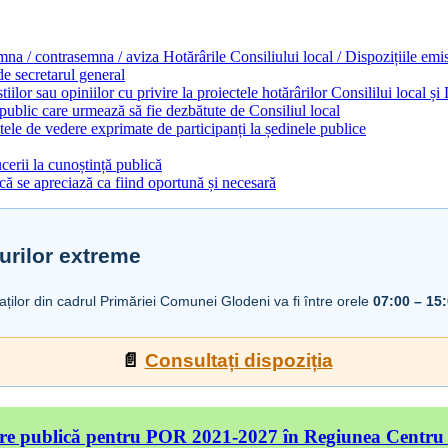
emna / contrasemna / aviza Hotărârile Consiliului local / Dispozițiile em
 de secretarul general
ilor sau opiniilor cu privire la proiectele hotărârilor Consililui local ș
 public care urmează să fie dezbătute de Consiliul local
ele de vedere exprimate de participanți la ședinele publice
cerii la cunoștință publică
ă se apreciază ca fiind oportună și necesară
urilor extreme
iaților din cadrul Primăriei Comunei Glodeni va fi între orele
07:00 – 15
📄
Consultați dispoziția
re publică pentru POR 2021-2027 în Regiunea Centru