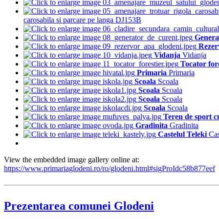
carosabila si parcare pe langa DJ153B
Genera
Rezer
Vidanja
Vidanja
Tocator for
Primaria
Primaria
Scoala
Scoala
Scoala
Scoala
Scoala
Scoala
Scoala
Scoala
Teren de sport cu
Gradinita
Gradinita
Castelul Teleki
Cas
View the embedded image gallery online at:
https://www.primariaglodeni.ro/ro/glodeni.html#sigProIdc58b877eef
Prezentarea comunei Glodeni