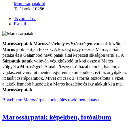
Marossárpatakról
Találatok: 10256
Nyomtatás
E-mail
Marossárpatak
Marosvásárhely
és
Szászrégen
városok között, a
Maros
jobb partján fekszik. A község nagy része a Maros, a Sár
pataka és a Galambod nevű patak által képezett síkságon terül el. A
Sárpatak patak
völgyén végighúzódó út köti össze a Maros
völgyét a
Mezőség
gel. A mai község első házai nem itt, hanem, a
vajdaszentiványi út mentén egy fennsíkon épültek, ezt bizonyítják az
itt talált cserépdarabok. Mivel ott csak 3-4 forrás biztosította a vizet,
a lakók lennebb húzódtak a Maros közelébe és így alakult ki a mai
Marossárpatak
.
Bővebben: Marossárpatak település rövid bemutatása
Marossárpatak képekben, fotóalbum