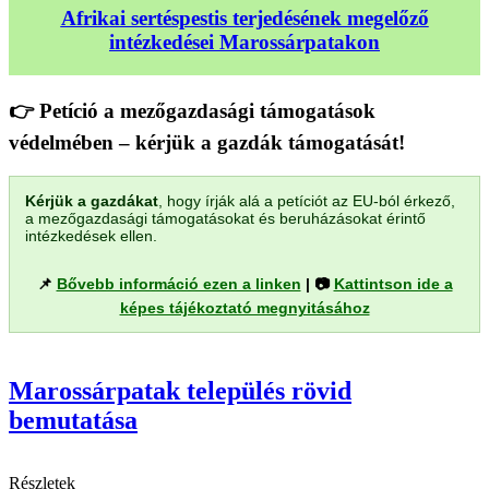
Afrikai sertéspestis terjedésének megelőző
intézkedései Marossárpatakon
👉 Petíció a mezőgazdasági támogatások
védelmében – kérjük a gazdák támogatását!
Kérjük a gazdákat
, hogy írják alá a petíciót az EU-ból érkező,
a mezőgazdasági támogatásokat és beruházásokat érintő
intézkedések ellen.
📌
Bővebb információ ezen a linken
| 📷
Kattintson ide a
képes tájékoztató megnyitásához
Marossárpatak település rövid
bemutatása
Részletek