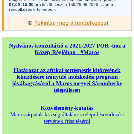
07:00–15:00
óra között lesz, a 159/29.06.2026. számú
rendelkezés értelmében.
📄
Tekintse meg a rendelkezést
Nyilvános konzultáció a 2021-2027 POR -hoz a
Közép-Régióban - #Maros
Határozat az afrikai sertéspestis kitörésének
leküzdésére irányuló intézkedési program
jóváhagyásáról a Maros megyei Sáromberke
településen
Közvélemény-kutatás
Marossárpatak község általános településrendezési
tervének frissítéséről