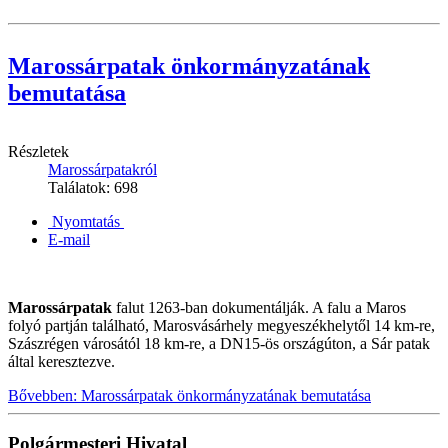
Marossárpatak önkormányzatának
bemutatása
Részletek
Marossárpatakról
Találatok: 698
Nyomtatás
E-mail
Marossárpatak
falut 1263-ban dokumentálják. A falu a Maros
folyó partján található, Marosvásárhely megyeszékhelytől 14 km-re,
Szászrégen városától 18 km-re, a DN15-ös országúton, a Sár patak
által keresztezve.
Bővebben: Marossárpatak önkormányzatának bemutatása
Polgármesteri Hivatal