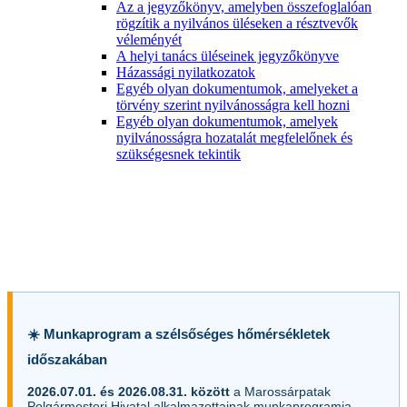
Az a jegyzőkönyv, amelyben összefoglalóan
rögzítik a nyilvános üléseken a résztvevők
véleményét
A helyi tanács üléseinek jegyzőkönyve
Házassági nyilatkozatok
Egyéb olyan dokumentumok, amelyeket a
törvény szerint nyilvánosságra kell hozni
Egyéb olyan dokumentumok, amelyek
nyilvánosságra hozatalát megfelelőnek és
szükségesnek tekintik
☀️ Munkaprogram a szélsőséges hőmérsékletek
időszakában
2026.07.01. és 2026.08.31. között
a Marossárpatak
Polgármesteri Hivatal alkalmazottainak munkaprogramja