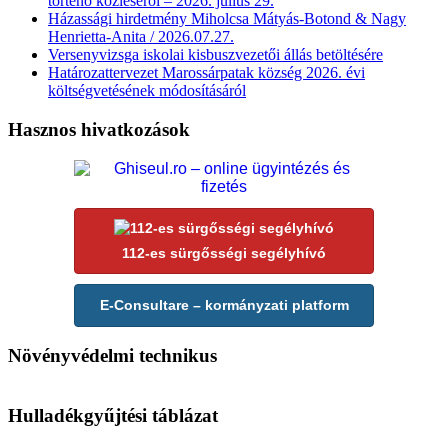
történő közléséről – 2026. július 29.
Házassági hirdetmény Miholcsa Mátyás-Botond & Nagy
Henrietta-Anita / 2026.07.27.
Versenyvizsga iskolai kisbuszvezetői állás betöltésére
Határozattervezet Marossárpatak község 2026. évi
költségvetésének módosításáról
Hasznos hivatkozások
112-es sürgősségi segélyhívó
E-Consultare – kormányzati platform
Növényvédelmi technikus
Hulladékgyűjtési táblázat