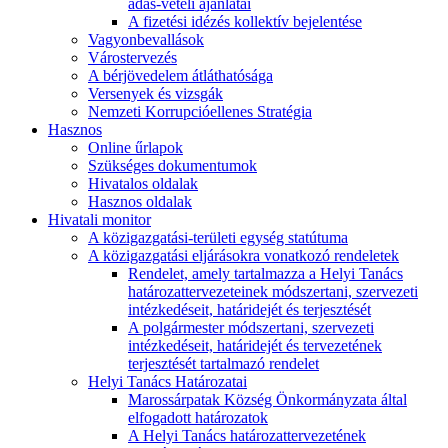
adás-vételi ajánlatai
A fizetési idézés kollektív bejelentése
Vagyonbevallások
Várostervezés
A bérjövedelem átláthatósága
Versenyek és vizsgák
Nemzeti Korrupcióellenes Stratégia
Hasznos
Online űrlapok
Szükséges dokumentumok
Hivatalos oldalak
Hasznos oldalak
Hivatali monitor
A közigazgatási-területi egység statútuma
A közigazgatási eljárásokra vonatkozó rendeletek
Rendelet, amely tartalmazza a Helyi Tanács
határozattervezeteinek módszertani, szervezeti
intézkedéseit, határidejét és terjesztését
A polgármester módszertani, szervezeti
intézkedéseit, határidejét és tervezetének
terjesztését tartalmazó rendelet
Helyi Tanács Határozatai
Marossárpatak Község Önkormányzata által
elfogadott határozatok
A Helyi Tanács határozattervezetének