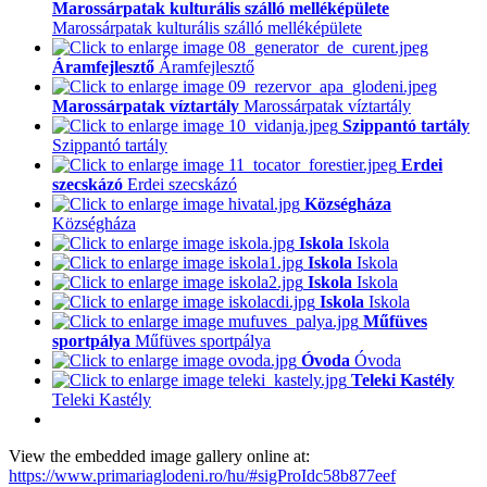
Marossárpatak kulturális szálló melléképülete
Marossárpatak kulturális szálló melléképülete
Áramfejlesztő
Áramfejlesztő
Marossárpatak víztartály
Marossárpatak víztartály
Szippantó tartály
Szippantó tartály
Erdei
szecskázó
Erdei szecskázó
Községháza
Községháza
Iskola
Iskola
Iskola
Iskola
Iskola
Iskola
Iskola
Iskola
Műfüves
sportpálya
Műfüves sportpálya
Óvoda
Óvoda
Teleki Kastély
Teleki Kastély
View the embedded image gallery online at:
https://www.primariaglodeni.ro/hu/#sigProIdc58b877eef