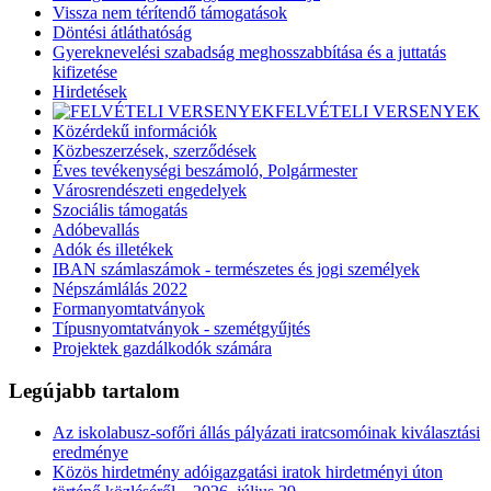
Vissza nem térítendő támogatások
Döntési átláthatóság
Gyereknevelési szabadság meghosszabbítása és a juttatás
kifizetése
Hirdetések
FELVÉTELI VERSENYEK
Közérdekű információk
Közbeszerzések, szerződések
Éves tevékenységi beszámoló, Polgármester
Városrendészeti engedelyek
Szociális támogatás
Adóbevallás
Adók és illetékek
IBAN számlaszámok - természetes és jogi személyek
Népszámlálás 2022
Formanyomtatványok
Típusnyomtatványok - szemétgyűjtés
Projektek gazdálkodók számára
Legújabb tartalom
Az iskolabusz-sofőri állás pályázati iratcsomóinak kiválasztási
eredménye
Közös hirdetmény adóigazgatási iratok hirdetményi úton