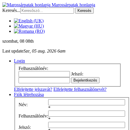
Marossárpatak honlapja
Keresés...
Keresés
szombat
, 08 08th
Last update
Sze, 05 aug. 2026 6am
Login
Felhasználónév:
Jelszó:
Elfelejtette jelszavát?
Elfelejtette felhasználónevét?
Fiók létrehozása
Név:
*
Felhasználónév:
*
Jelszó: