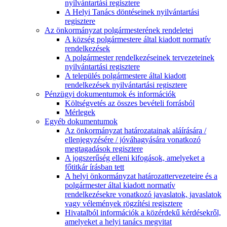
nyilvántartási regisztere
A Helyi Tanács döntéseinek nyilvántartási
regisztere
Az önkormányzat polgármesterének rendeletei
A község polgármestere által kiadott normatív
rendelkezések
A polgármester rendelkezéseinek tervezeteinek
nyilvántartási regisztere
A település polgármestere által kiadott
rendelkezések nyilvántartási regisztere
Pénzügyi dokumentumok és információk
Költségvetés az összes bevételi forrásból
Mérlegek
Egyéb dokumentumok
Az önkormányzat határozatainak aláírására /
ellenjegyzésére / jóváhagyására vonatkozó
megtagadások regisztere
A jogszerűség elleni kifogások, amelyeket a
főtitkár írásban tett
A helyi önkormányzat határozattervezeteire és a
polgármester által kiadott normatív
rendelkezésekre vonatkozó javaslatok, javaslatok
vagy vélemények rögzítési regisztere
Hivatalból információk a közérdekű kérdésekről,
amelyeket a helyi tanács megvitat