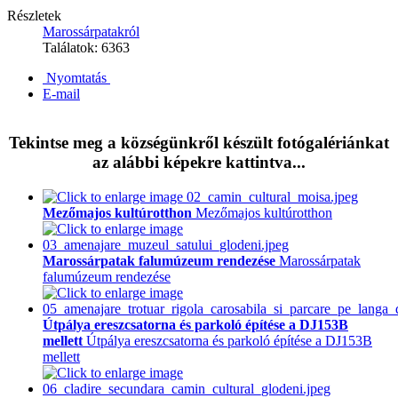
Részletek
Marossárpatakról
Találatok: 6363
Nyomtatás
E-mail
Tekintse meg a községünkről készült fotógalériánkat
az alábbi képekre kattintva...
Mezőmajos kultúrotthon
Mezőmajos kultúrotthon
Marossárpatak falumúzeum rendezése
Marossárpatak
falumúzeum rendezése
Útpálya ereszcsatorna és parkoló építése a DJ153B
mellett
Útpálya ereszcsatorna és parkoló építése a DJ153B
mellett