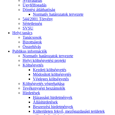
Nyitvatartás
Ügyfélfogadás
Döntési átláthatóság
Normatív határozatok tervezete
544/2001 Törvény
Sértetlenség
SVSU
Helyi tanács
Tanácsosok
Bizottságok
Összehívás
Publikus információk
Normatív határozatok tervezete
Helyi költségvetési projekt
Költségvetés
Kezdeti költségvetés
Módosított költségvetés
Végleges költségvetés
Költségvetés végrehajtása
Tevékenységi beszámolók
Hirdetések
Házassági hirdetmények
Álláshirdetések
Beszerzési hirdetmények
Külterületen fekvő, mezőgazdasági területek