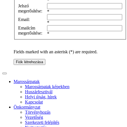
*
Jelszó
megerősítése:
*
Email:
*
Emailcím
megerősítése:
*
Fields marked with an asterisk (*) are required.
Fiók létrehozása
Marossárpatak
Marossárpatak képekben
Huszárfesztivál
Helyi újság, hírek
Kapcsolat
Önkormányzat
Törvényhozás
Vezetőség
Szerkezeti felépítés