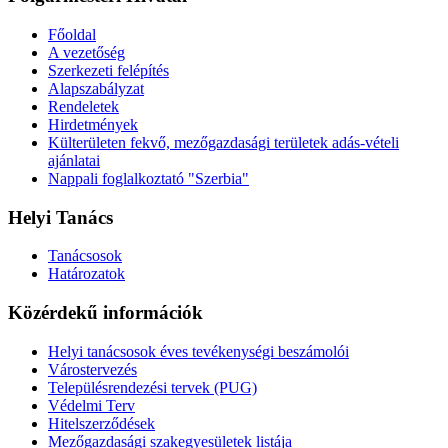
Főoldal
A vezetőség
Szerkezeti felépítés
Alapszabályzat
Rendeletek
Hirdetmények
Külterületen fekvő, mezőgazdasági területek adás-vételi
ajánlatai
Nappali foglalkoztató "Szerbia"
Helyi Tanács
Tanácsosok
Határozatok
Közérdekű információk
Helyi tanácsosok éves tevékenységi beszámolói
Várostervezés
Településrendezési tervek (PUG)
Védelmi Terv
Hitelszerződések
Mezőgazdasági szakegyesületek listája