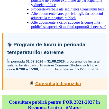
punctele de vedere exprimate de participanți la
ședinele publice
Procesele-verbale ale ședințelor Consiliului local
Alte documente care, potrivit legii, fac obiectul
aducerii la cunoștință publică
Alte documente a căror aducere la cunoștință
publică se apreciază ca fiind oportună și necesară
☀️ Program de lucru în perioada
temperaturilor extreme
În perioada
01.07.2026 – 31.08.2026
, programul de lucru al
salariaților din cadrul Primăriei Comunei Glodeni va fi între
orele
07:00 – 15:00
, conform Dispoziției nr. 159/29.06.2026.
📄
Consultați dispoziția
Consultare publică pentru POR 2021-2027 în
Regiunea Centru - #Maros