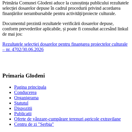
Primăria Comunei Glodeni aduce la cunoștința publicului rezultatele
selecției dosarelor depuse în cadrul procedurii privind acordarea
finanțărilor nerambursabile pentru activități/proiecte culturale.
Documentul prezintă rezultatele verificării dosarelor depuse,
conform prevederilor aplicabile, și poate fi consultat accesând linkul
de mai jos:
Rezultatele selecției dosarelor pentru finanțarea proiectelor culturale
– nr. 4702/30.06.2026
Primaria Glodeni
Pagina principala
Conducerea
Organigrama
Statutul
Dispozitii
Publicatii
Oferte de vânzare-cumpărare terenuri agricole extravilane
Centru de zi "Serbia"