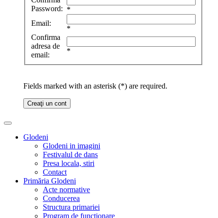
Password:
*
Email:
*
Confirma
adresa de
*
email:
Fields marked with an asterisk (*) are required.
Creaţi un cont
Glodeni
Glodeni in imagini
Festivalul de dans
Presa locala, stiri
Contact
Primăria Glodeni
Acte normative
Conducerea
Structura primariei
Program de functionare