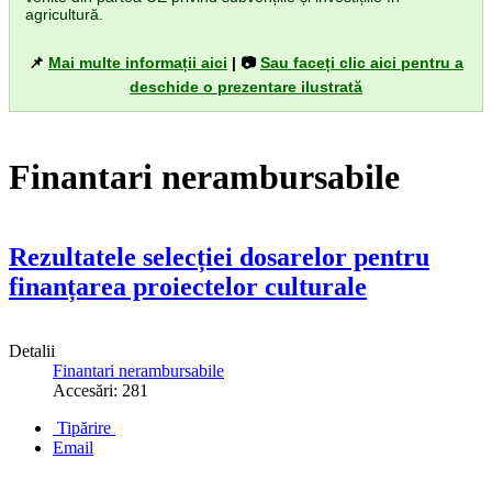
agricultură.
📌
Mai multe informații aici
| 📷
Sau faceți clic aici pentru a
deschide o prezentare ilustrată
Finantari nerambursabile
Rezultatele selecției dosarelor pentru
finanțarea proiectelor culturale
Detalii
Finantari nerambursabile
Accesări: 281
Tipărire
Email