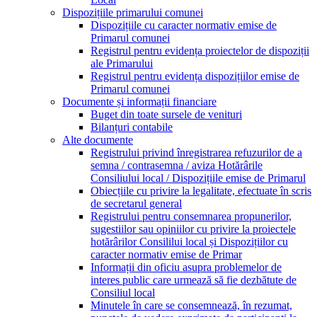
Dispozițiile primarului comunei
Dispozițiile cu caracter normativ emise de
Primarul comunei
Registrul pentru evidența proiectelor de dispoziții
ale Primarului
Registrul pentru evidența dispozițiilor emise de
Primarul comunei
Documente și informații financiare
Buget din toate sursele de venituri
Bilanțuri contabile
Alte documente
Registrului privind înregistrarea refuzurilor de a
semna / contrasemna / aviza Hotărârile
Consiliului local / Dispozițiile emise de Primarul
Obiecțiile cu privire la legalitate, efectuate în scris
de secretarul general
Registrului pentru consemnarea propunerilor,
sugestiilor sau opiniilor cu privire la proiectele
hotărârilor Consililui local și Dispozițiilor cu
caracter normativ emise de Primar
Informații din oficiu asupra problemelor de
interes public care urmează să fie dezbătute de
Consiliul local
Minutele în care se consemnează, în rezumat,