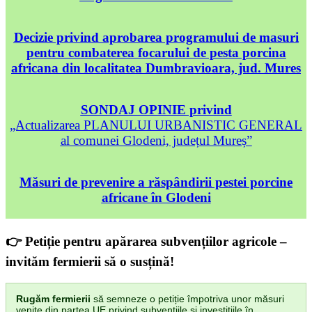
Decizie privind aprobarea programului de masuri
pentru combaterea focarului de pesta porcina
africana din localitatea Dumbravioara, jud. Mures
SONDAJ OPINIE privind
„Actualizarea PLANULUI URBANISTIC GENERAL
al comunei Glodeni, județul Mureș”
Măsuri de prevenire a răspândirii pestei porcine
africane în Glodeni
👉 Petiție pentru apărarea subvențiilor agricole –
invităm fermierii să o susțină!
Rugăm fermierii
să semneze o petiție împotriva unor măsuri
venite din partea UE privind subvențiile și investițiile în