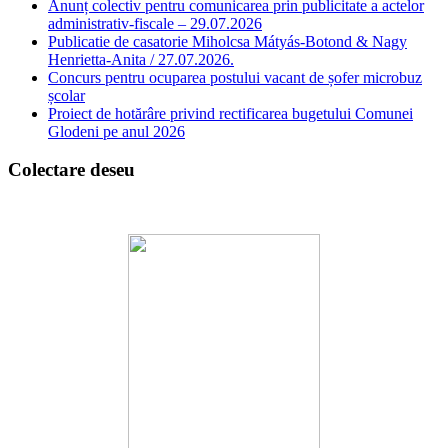
Anunț colectiv pentru comunicarea prin publicitate a actelor
administrativ-fiscale – 29.07.2026
Publicatie de casatorie Miholcsa Mátyás-Botond & Nagy
Henrietta-Anita / 27.07.2026.
Concurs pentru ocuparea postului vacant de șofer microbuz
școlar
Proiect de hotărâre privind rectificarea bugetului Comunei
Glodeni pe anul 2026
Colectare deseu