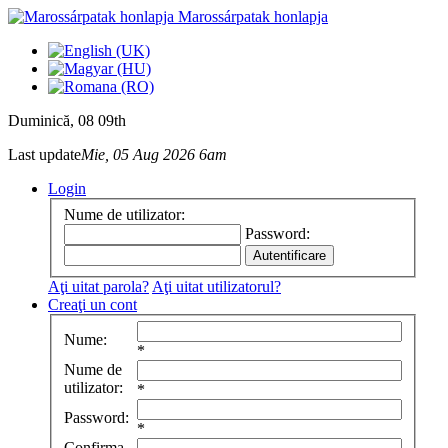
Marossárpatak honlapja
Duminică
, 08 09th
Last update
Mie, 05 Aug 2026 6am
Login
Nume de utilizator:
Password:
Aţi uitat parola?
Aţi uitat utilizatorul?
Creaţi un cont
Nume:
*
Nume de
utilizator:
*
Password:
*
Confirma