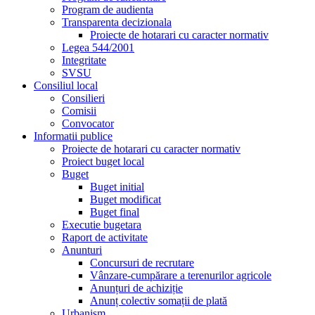
Program de audienta
Transparenta decizionala
Proiecte de hotarari cu caracter normativ
Legea 544/2001
Integritate
SVSU
Consiliul local
Consilieri
Comisii
Convocator
Informatii publice
Proiecte de hotarari cu caracter normativ
Proiect buget local
Buget
Buget initial
Buget modificat
Buget final
Executie bugetara
Raport de activitate
Anunturi
Concursuri de recrutare
Vânzare-cumpărare a terenurilor agricole
Anunțuri de achiziție
Anunț colectiv somații de plată
Urbanism