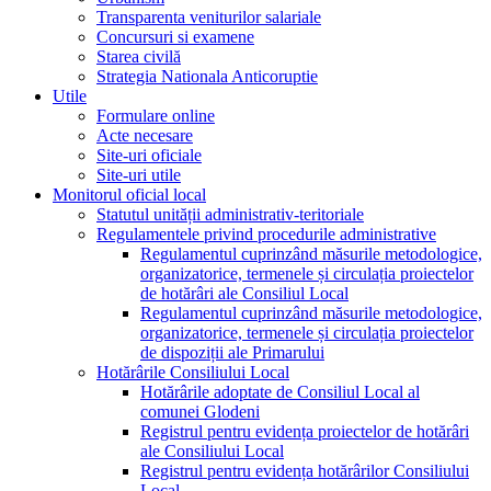
Transparenta veniturilor salariale
Concursuri si examene
Starea civilă
Strategia Nationala Anticoruptie
Utile
Formulare online
Acte necesare
Site-uri oficiale
Site-uri utile
Monitorul oficial local
Statutul unității administrativ-teritoriale
Regulamentele privind procedurile administrative
Regulamentul cuprinzând măsurile metodologice,
organizatorice, termenele și circulația proiectelor
de hotărâri ale Consiliul Local
Regulamentul cuprinzând măsurile metodologice,
organizatorice, termenele și circulația proiectelor
de dispoziții ale Primarului
Hotărârile Consiliului Local
Hotărârile adoptate de Consiliul Local al
comunei Glodeni
Registrul pentru evidența proiectelor de hotărâri
ale Consiliului Local
Registrul pentru evidența hotărârilor Consiliului
Local