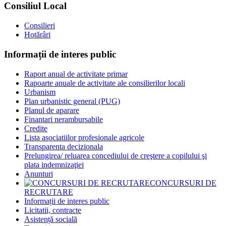
Consiliul Local
Consilieri
Hotărâri
Informații de interes public
Raport anual de activitate primar
Rapoarte anuale de activitate ale consilierilor locali
Urbanism
Plan urbanistic general (PUG)
Planul de aparare
Finantari nerambursabile
Credite
Lista asociatiilor profesionale agricole
Transparenta decizionala
Prelungirea/ reluarea concediului de creştere a copilului şi
plata indemnizaţiei
Anunturi
CONCURSURI DE
RECRUTARE
Informații de interes public
Licitatii, contracte
Asistență socială