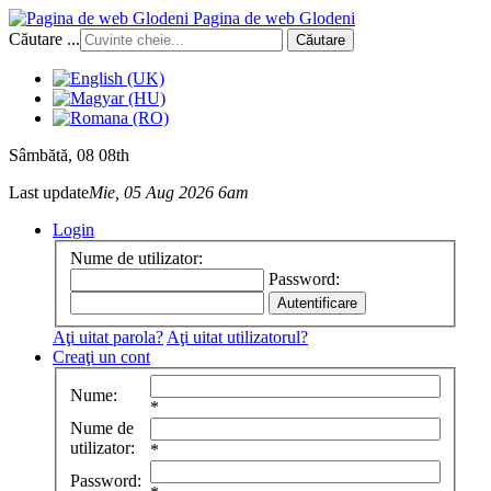
Pagina de web Glodeni
Căutare ...
Căutare
Sâmbătă
, 08 08th
Last update
Mie, 05 Aug 2026 6am
Login
Nume de utilizator:
Password:
Aţi uitat parola?
Aţi uitat utilizatorul?
Creaţi un cont
Nume:
*
Nume de
utilizator:
*
Password: