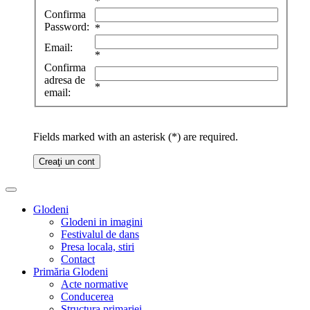
*
Confirma
Password:
*
Email:
*
Confirma
adresa de
*
email:
Fields marked with an asterisk (*) are required.
Creaţi un cont
Glodeni
Glodeni in imagini
Festivalul de dans
Presa locala, stiri
Contact
Primăria Glodeni
Acte normative
Conducerea
Structura primariei