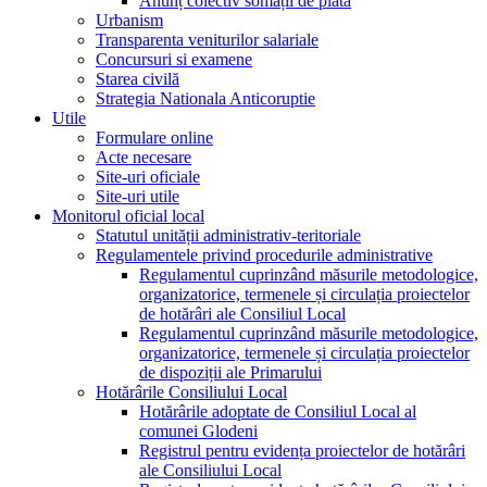
Anunț colectiv somații de plată
Urbanism
Transparenta veniturilor salariale
Concursuri si examene
Starea civilă
Strategia Nationala Anticoruptie
Utile
Formulare online
Acte necesare
Site-uri oficiale
Site-uri utile
Monitorul oficial local
Statutul unității administrativ-teritoriale
Regulamentele privind procedurile administrative
Regulamentul cuprinzând măsurile metodologice,
organizatorice, termenele și circulația proiectelor
de hotărâri ale Consiliul Local
Regulamentul cuprinzând măsurile metodologice,
organizatorice, termenele și circulația proiectelor
de dispoziții ale Primarului
Hotărârile Consiliului Local
Hotărârile adoptate de Consiliul Local al
comunei Glodeni
Registrul pentru evidența proiectelor de hotărâri
ale Consiliului Local