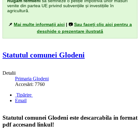
Rugăm fermierii
să semneze o petiție împotriva unor măsuri
venite din partea UE privind subvențiile și investițiile în
agricultură.
📌
Mai multe informații aici
| 📷
Sau faceți clic aici pentru a
deschide o prezentare ilustrată
Statutul comunei Glodeni
Detalii
Primaria Glodeni
Accesări: 7760
Tipărire
Email
Statutul comunei Glodeni este descarcabila in format
pdf accesand linkul!