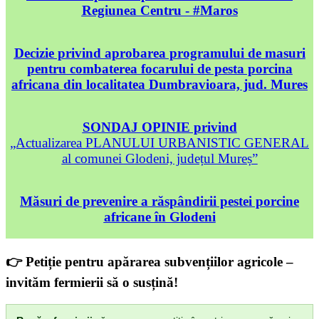
Regiunea Centru - #Maros
Decizie privind aprobarea programului de masuri
pentru combaterea focarului de pesta porcina
africana din localitatea Dumbravioara, jud. Mures
SONDAJ OPINIE privind
„Actualizarea PLANULUI URBANISTIC GENERAL
al comunei Glodeni, județul Mureș”
Măsuri de prevenire a răspândirii pestei porcine
africane în Glodeni
👉 Petiție pentru apărarea subvențiilor agricole –
invităm fermierii să o susțină!