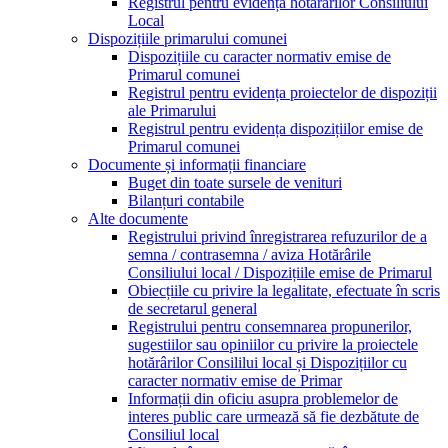
Registrul pentru evidența hotărârilor Consiliului
Local
Dispozițiile primarului comunei
Dispozițiile cu caracter normativ emise de
Primarul comunei
Registrul pentru evidența proiectelor de dispoziții
ale Primarului
Registrul pentru evidența dispozițiilor emise de
Primarul comunei
Documente și informații financiare
Buget din toate sursele de venituri
Bilanțuri contabile
Alte documente
Registrului privind înregistrarea refuzurilor de a
semna / contrasemna / aviza Hotărârile
Consiliului local / Dispozițiile emise de Primarul
Obiecțiile cu privire la legalitate, efectuate în scris
de secretarul general
Registrului pentru consemnarea propunerilor,
sugestiilor sau opiniilor cu privire la proiectele
hotărârilor Consililui local și Dispozițiilor cu
caracter normativ emise de Primar
Informații din oficiu asupra problemelor de
interes public care urmează să fie dezbătute de
Consiliul local