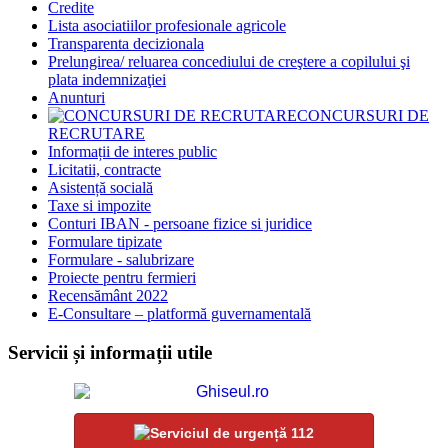
Credite
Lista asociatiilor profesionale agricole
Transparenta decizionala
Prelungirea/ reluarea concediului de creştere a copilului şi
plata indemnizaţiei
Anunturi
CONCURSURI DE
RECRUTARE
Informații de interes public
Licitatii, contracte
Asistență socială
Taxe si impozite
Conturi IBAN - persoane fizice si juridice
Formulare tipizate
Formulare - salubrizare
Proiecte pentru fermieri
Recensământ 2022
E-Consultare – platformă guvernamentală
Servicii și informații utile