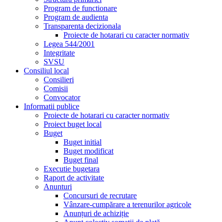
Program de functionare
Program de audienta
Transparenta decizionala
Proiecte de hotarari cu caracter normativ
Legea 544/2001
Integritate
SVSU
Consiliul local
Consilieri
Comisii
Convocator
Informatii publice
Proiecte de hotarari cu caracter normativ
Proiect buget local
Buget
Buget initial
Buget modificat
Buget final
Executie bugetara
Raport de activitate
Anunturi
Concursuri de recrutare
Vânzare-cumpărare a terenurilor agricole
Anunțuri de achiziție