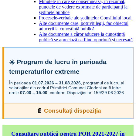
Minutele în care se consemnează, în rezumat,
punctele de vedere exprimate de participanți la
ședinele publice
Procesele-verbale ale ședințelor Consiliului local
Alte documente care, potrivit legii, fac obiectul
aducerii la cunoștință publică
Alte documente a căror aducere la cunoștință
publică se apreciază ca fiind oportună și necesară
☀️ Program de lucru în perioada
temperaturilor extreme
În perioada
01.07.2026 – 31.08.2026
, programul de lucru al
salariaților din cadrul Primăriei Comunei Glodeni va fi între
orele
07:00 – 15:00
, conform Dispoziției nr. 159/29.06.2026.
📄
Consultați dispoziția
Consultare publică pentru POR 2021-2027 în