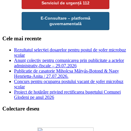
Serviciul de urgență 112
E-Consultare – platformă
guvernamentală
Cele mai recente
Rezultatul selecției dosarelor pentru postul de șofer microbuz
școlar
Anunț colectiv pentru comunicarea prin publicitate a actelor
administrativ-fiscale – 29.07.2026
Publicatie de casatorie Miholcsa Mátyás-Botond & Nagy
Henrietta-Anita / 27.07.2026.
Concurs pentru ocuparea postului vacant de șofer microbuz
școlar
Proiect de hotărâre privind rectificarea bugetului Comunei
Glodeni pe anul 2026
Colectare deseu