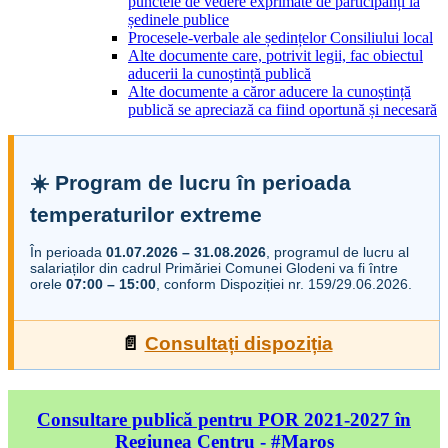
punctele de vedere exprimate de participanți la
ședinele publice
Procesele-verbale ale ședințelor Consiliului local
Alte documente care, potrivit legii, fac obiectul
aducerii la cunoștință publică
Alte documente a căror aducere la cunoștință
publică se apreciază ca fiind oportună și necesară
☀️ Program de lucru în perioada
temperaturilor extreme
În perioada
01.07.2026 – 31.08.2026
, programul de lucru al
salariaților din cadrul Primăriei Comunei Glodeni va fi între
orele
07:00 – 15:00
, conform Dispoziției nr. 159/29.06.2026.
📄
Consultați dispoziția
Consultare publică pentru POR 2021-2027 în
Regiunea Centru - #Maros