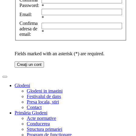
Password:
*
Email:
*
Confirma
adresa de
*
email:
Fields marked with an asterisk (*) are required.
Creaţi un cont
Glodeni
Glodeni in imagini
Festivalul de dans
Presa locala, stiri
Contact
Primăria Glodeni
Acte normative
Conducerea
Structura primariei
Program de functionare