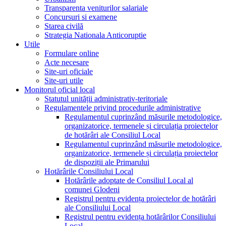
Transparenta veniturilor salariale
Concursuri si examene
Starea civilă
Strategia Nationala Anticoruptie
Utile
Formulare online
Acte necesare
Site-uri oficiale
Site-uri utile
Monitorul oficial local
Statutul unității administrativ-teritoriale
Regulamentele privind procedurile administrative
Regulamentul cuprinzând măsurile metodologice,
organizatorice, termenele și circulația proiectelor
de hotărâri ale Consiliul Local
Regulamentul cuprinzând măsurile metodologice,
organizatorice, termenele și circulația proiectelor
de dispoziții ale Primarului
Hotărârile Consiliului Local
Hotărârile adoptate de Consiliul Local al
comunei Glodeni
Registrul pentru evidența proiectelor de hotărâri
ale Consiliului Local
Registrul pentru evidența hotărârilor Consiliului
Local