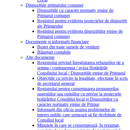
Dispozițiile primarului comunei
Dispozițiile cu caracter normativ emise de
Primarul comunei
Registrul pentru evidența proiectelor de dispoziții
ale Primarului
Registrul pentru evidența dispozițiilor emise de
Primarul comunei
Documente și informații financiare
Buget din toate sursele de venituri
Bilanțuri contabile
Alte documente
Registrului privind înregistrarea refuzurilor de a
semna / contrasemna / aviza Hotărârile
Consiliului local / Dispozițiile emise de Primarul
Obiecțiile cu privire la legalitate, efectuate în scris
de secretarul general
Registrului pentru consemnarea propunerilor,
sugestiilor sau opiniilor cu privire la proiectele
hotărârilor Consililui local și Dispozițiilor cu
caracter normativ emise de Primar
Informații din oficiu asupra problemelor de
interes public care urmează să fie dezbătute de
Consiliul local
Minutele în care se consemnează, în rezumat,