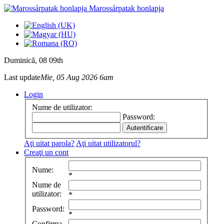
Marossárpatak honlapja
Duminică
, 08 09th
Last update
Mie, 05 Aug 2026 6am
Login
Nume de utilizator:
Password:
Aţi uitat parola?
Aţi uitat utilizatorul?
Creaţi un cont
Nume:
*
Nume de
utilizator:
*
Password:
*
Confirma