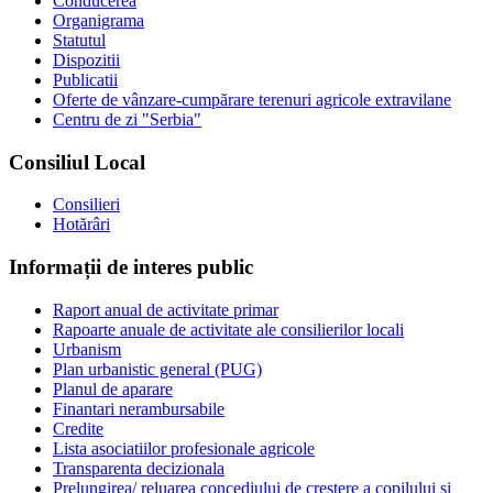
Conducerea
Organigrama
Statutul
Dispozitii
Publicatii
Oferte de vânzare-cumpărare terenuri agricole extravilane
Centru de zi "Serbia"
Consiliul Local
Consilieri
Hotărâri
Informații de interes public
Raport anual de activitate primar
Rapoarte anuale de activitate ale consilierilor locali
Urbanism
Plan urbanistic general (PUG)
Planul de aparare
Finantari nerambursabile
Credite
Lista asociatiilor profesionale agricole
Transparenta decizionala
Prelungirea/ reluarea concediului de creştere a copilului şi