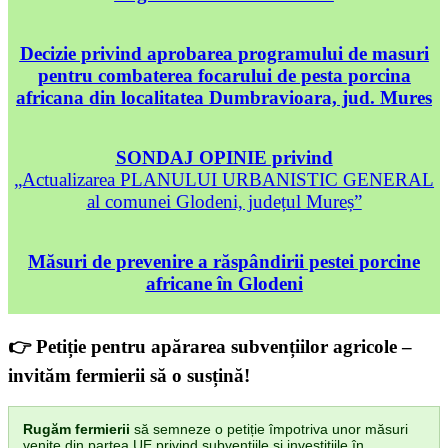
Decizie privind aprobarea programului de masuri
pentru combaterea focarului de pesta porcina
africana din localitatea Dumbravioara, jud. Mures
SONDAJ OPINIE privind
„Actualizarea PLANULUI URBANISTIC GENERAL
al comunei Glodeni, județul Mureș”
Măsuri de prevenire a răspândirii pestei porcine
africane în Glodeni
👉 Petiție pentru apărarea subvențiilor agricole –
invităm fermierii să o susțină!
Rugăm fermierii
să semneze o petiție împotriva unor măsuri
venite din partea UE privind subvențiile și investițiile în