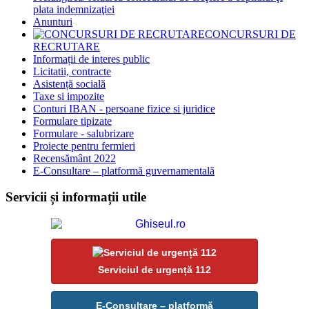
plata indemnizaţiei
Anunturi
CONCURSURI DE
RECRUTARE
Informații de interes public
Licitatii, contracte
Asistență socială
Taxe si impozite
Conturi IBAN - persoane fizice si juridice
Formulare tipizate
Formulare - salubrizare
Proiecte pentru fermieri
Recensământ 2022
E-Consultare – platformă guvernamentală
Servicii și informații utile
Serviciul de urgență 112
E-Consultare – platformă