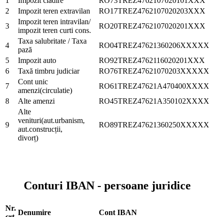
1
Impozit clădire
RO73TREZ4762107020101XXX
2
Impozit teren extravilan
RO17TREZ4762107020203XXX
Impozit teren intravilan/
3
RO20TREZ4762107020201XXX
impozit teren curti cons.
Taxa salubritate / Taxa
4
RO04TREZ47621360206XXXXX
pază
5
Impozit auto
RO92TREZ4762116020201XXX
6
Taxă timbru judiciar
RO76TREZ47621070203XXXXX
Cont unic
7
RO61TREZ47621A470400XXXX
amenzi(circulatie)
8
Alte amenzi
RO45TREZ47621A350102XXXX
Alte
venituri(aut.urbanism,
9
RO89TREZ47621360250XXXXX
aut.construcții,
divorț)
Conturi IBAN - persoane juridice
Nr.
Denumire
Cont IBAN
crt