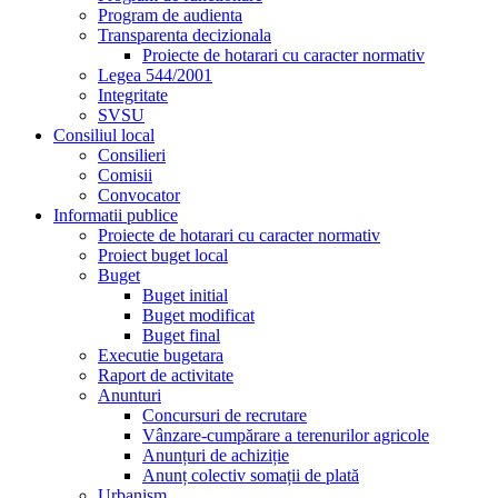
Program de audienta
Transparenta decizionala
Proiecte de hotarari cu caracter normativ
Legea 544/2001
Integritate
SVSU
Consiliul local
Consilieri
Comisii
Convocator
Informatii publice
Proiecte de hotarari cu caracter normativ
Proiect buget local
Buget
Buget initial
Buget modificat
Buget final
Executie bugetara
Raport de activitate
Anunturi
Concursuri de recrutare
Vânzare-cumpărare a terenurilor agricole
Anunțuri de achiziție
Anunț colectiv somații de plată
Urbanism