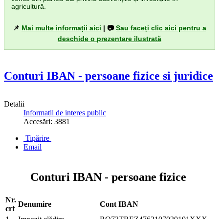
agricultură.
📌
Mai multe informații aici
| 📷
Sau faceți clic aici pentru a
deschide o prezentare ilustrată
Conturi IBAN - persoane fizice si juridice
Detalii
Informatii de interes public
Accesări: 3881
Tipărire
Email
Conturi IBAN - persoane fizice
Nr.
Denumire
Cont IBAN
crt