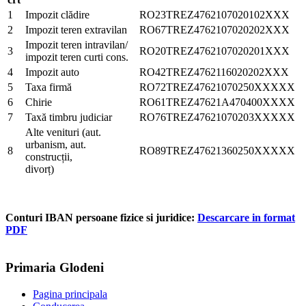
1
Impozit clădire
RO23TREZ4762107020102XXX
2
Impozit teren extravilan
RO67TREZ4762107020202XXX
Impozit teren intravilan/
3
RO20TREZ4762107020201XXX
impozit teren curti cons.
4
Impozit auto
RO42TREZ4762116020202XXX
5
Taxa firmă
RO72TREZ47621070250XXXXX
6
Chirie
RO61TREZ47621A470400XXXX
7
Taxă timbru judiciar
RO76TREZ47621070203XXXXX
Alte venituri (aut.
urbanism, aut.
8
RO89TREZ47621360250XXXXX
construcții,
divorț)
Conturi IBAN persoane fizice si juridice:
Descarcare in format
PDF
Primaria Glodeni
Pagina principala