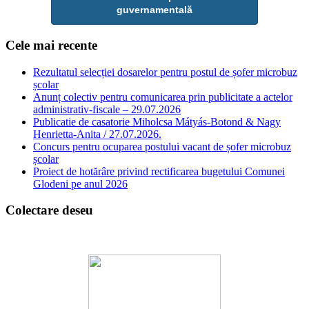
guvernamentală
Cele mai recente
Rezultatul selecției dosarelor pentru postul de șofer microbuz
școlar
Anunț colectiv pentru comunicarea prin publicitate a actelor
administrativ-fiscale – 29.07.2026
Publicatie de casatorie Miholcsa Mátyás-Botond & Nagy
Henrietta-Anita / 27.07.2026.
Concurs pentru ocuparea postului vacant de șofer microbuz
școlar
Proiect de hotărâre privind rectificarea bugetului Comunei
Glodeni pe anul 2026
Colectare deseu