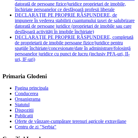
datorată de persoane fizice/juridice proprietari de imobile,
închiriate persoanelor ce desfășoară profesii liberale
DECLARAŢIE PE PROPRIE RĂSPUNDERE, de
impunere în vederea stabilirii cuantumului taxei de salubrizare
datorată de persoane juridice (proprietari de imobile sau care
desfășoară activități în imobile închiriate)
DECLARAŢIE PE PROPRIE RĂSPUNDERE, completată
de proprietarii de imobile persoane fizice/juridice pentru
spațiile închiriate/concesionate/date în administrare/folosință
persoanelor juridice cu punct de lucru (inclusiv PFA-uri, II-
uri, IF-uri)
Primaria Glodeni
Pagina principala
Conducerea
Organigrama
Statutul
Dispozitii
Publicatii
Oferte de vânzare-cumpărare terenuri agricole extravilane
Centru de zi "Serbia"