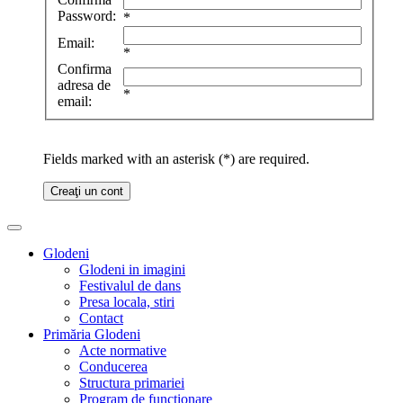
Password:
*
Email:
*
Confirma
adresa de
*
email:
Fields marked with an asterisk (*) are required.
Creaţi un cont
Glodeni
Glodeni in imagini
Festivalul de dans
Presa locala, stiri
Contact
Primăria Glodeni
Acte normative
Conducerea
Structura primariei
Program de functionare