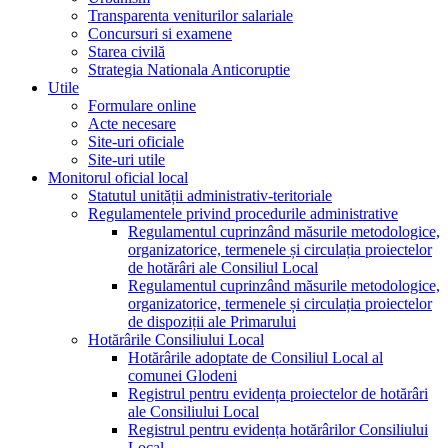
Transparenta veniturilor salariale
Concursuri si examene
Starea civilă
Strategia Nationala Anticoruptie
Utile
Formulare online
Acte necesare
Site-uri oficiale
Site-uri utile
Monitorul oficial local
Statutul unității administrativ-teritoriale
Regulamentele privind procedurile administrative
Regulamentul cuprinzând măsurile metodologice,
organizatorice, termenele și circulația proiectelor
de hotărâri ale Consiliul Local
Regulamentul cuprinzând măsurile metodologice,
organizatorice, termenele și circulația proiectelor
de dispoziții ale Primarului
Hotărârile Consiliului Local
Hotărârile adoptate de Consiliul Local al
comunei Glodeni
Registrul pentru evidența proiectelor de hotărâri
ale Consiliului Local
Registrul pentru evidența hotărârilor Consiliului
Local