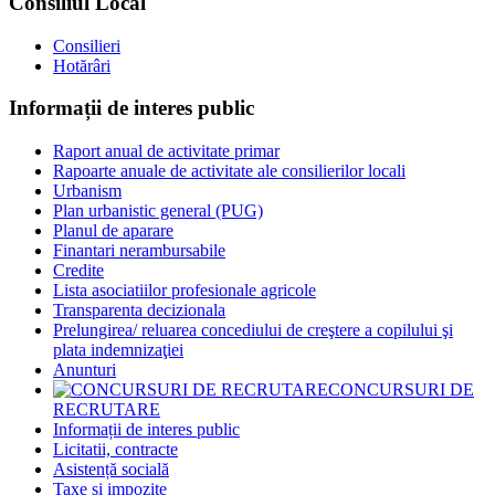
Consiliul Local
Consilieri
Hotărâri
Informații de interes public
Raport anual de activitate primar
Rapoarte anuale de activitate ale consilierilor locali
Urbanism
Plan urbanistic general (PUG)
Planul de aparare
Finantari nerambursabile
Credite
Lista asociatiilor profesionale agricole
Transparenta decizionala
Prelungirea/ reluarea concediului de creştere a copilului şi
plata indemnizaţiei
Anunturi
CONCURSURI DE
RECRUTARE
Informații de interes public
Licitatii, contracte
Asistență socială
Taxe si impozite