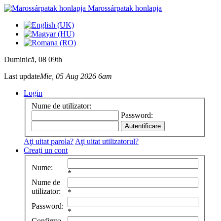
Marossárpatak honlapja
Duminică
, 08 09th
Last update
Mie, 05 Aug 2026 6am
Login
Nume de utilizator:
Password:
Aţi uitat parola?
Aţi uitat utilizatorul?
Creaţi un cont
Nume:
*
Nume de
utilizator:
*
Password:
*
Confirma