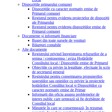
Dispozițiile primarului comunei
Dispozițiile cu caracter normativ emise de
Primarul comunei
Registrul pentru evidența proiectelor de dispoziții
ale Primarului
Registrul pentru evidența dispozițiilor emise de
Primarul comunei
Documente și informații financiare
Buget din toate sursele de venituri
Bilanțuri contabile
Alte documente
Registrului privind înregistrarea refuzurilor de a
semna / contrasemna / aviza Hotărârile
Consiliului local / Dispozițiile emise de Primarul
Obiecțiile cu privire la legalitate, efectuate în scris
de secretarul general
Registrului pentru consemnarea propunerilor,
sugestiilor sau opiniilor cu privire la proiectele
hotărârilor Consililui local și Dispozițiilor cu
caracter normativ emise de Primar
Informații din oficiu asupra problemelor de
interes public care urmează să fie dezbătute de
Consiliul local
Minutele în care se consemnează, în rezumat,