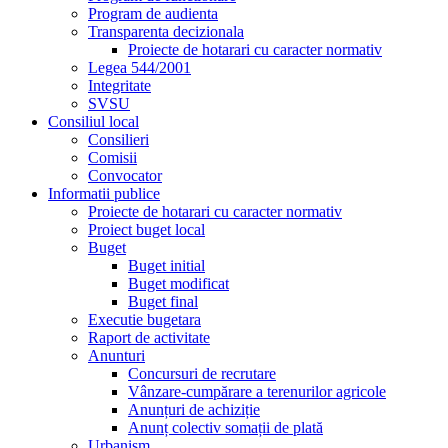
Program de audienta
Transparenta decizionala
Proiecte de hotarari cu caracter normativ
Legea 544/2001
Integritate
SVSU
Consiliul local
Consilieri
Comisii
Convocator
Informatii publice
Proiecte de hotarari cu caracter normativ
Proiect buget local
Buget
Buget initial
Buget modificat
Buget final
Executie bugetara
Raport de activitate
Anunturi
Concursuri de recrutare
Vânzare-cumpărare a terenurilor agricole
Anunțuri de achiziție
Anunț colectiv somații de plată
Urbanism