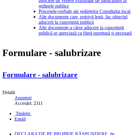
punctele de vedere exprimate de participanți la
ședinele publice
Procesele-verbale ale ședințelor Consiliului local
Alte documente care, potrivit legii, fac obiectul
aducerii la cunoștință publică
Alte documente a căror aducere la cunoștință
publică se apreciază ca fiind oportună și necesară
Formulare - salubrizare
Formulare - salubrizare
Detalii
Anunturi
Accesări: 2311
Tipărire
Email
DECLARAŢIE PE PROPRIE RĂSPUNDERE, de