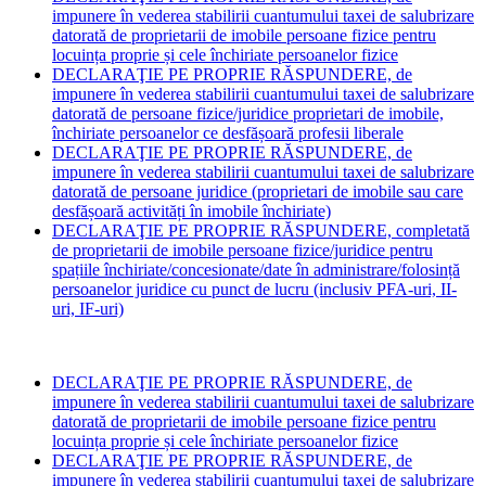
impunere în vederea stabilirii cuantumului taxei de salubrizare
datorată de proprietarii de imobile persoane fizice pentru
locuința proprie și cele închiriate persoanelor fizice
DECLARAŢIE PE PROPRIE RĂSPUNDERE, de
impunere în vederea stabilirii cuantumului taxei de salubrizare
datorată de persoane fizice/juridice proprietari de imobile,
închiriate persoanelor ce desfășoară profesii liberale
DECLARAŢIE PE PROPRIE RĂSPUNDERE, de
impunere în vederea stabilirii cuantumului taxei de salubrizare
datorată de persoane juridice (proprietari de imobile sau care
desfășoară activități în imobile închiriate)
DECLARAŢIE PE PROPRIE RĂSPUNDERE, completată
de proprietarii de imobile persoane fizice/juridice pentru
spațiile închiriate/concesionate/date în administrare/folosință
persoanelor juridice cu punct de lucru (inclusiv PFA-uri, II-
uri, IF-uri)
DECLARAŢIE PE PROPRIE RĂSPUNDERE, de
impunere în vederea stabilirii cuantumului taxei de salubrizare
datorată de proprietarii de imobile persoane fizice pentru
locuința proprie și cele închiriate persoanelor fizice
DECLARAŢIE PE PROPRIE RĂSPUNDERE, de
impunere în vederea stabilirii cuantumului taxei de salubrizare