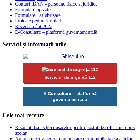
Conturi IBAN - persoane fizice si juridice
Formulare tipizate
Formulare - salubrizare
Proiecte pentru fermieri
Recensământ 2022
E-Consultare – platformă guvernamentală
Servicii și informații utile
Serviciul de urgență 112
E-Consultare – platformă
guvernamentală
Cele mai recente
Rezultatul selecției dosarelor pentru postul de șofer microbuz
școlar
Anunț colectiv pentru comunicarea prin publicitate a actelor