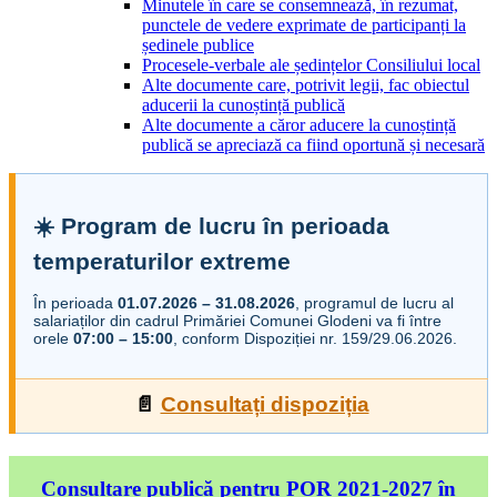
Minutele în care se consemnează, în rezumat,
punctele de vedere exprimate de participanți la
ședinele publice
Procesele-verbale ale ședințelor Consiliului local
Alte documente care, potrivit legii, fac obiectul
aducerii la cunoștință publică
Alte documente a căror aducere la cunoștință
publică se apreciază ca fiind oportună și necesară
☀️ Program de lucru în perioada
temperaturilor extreme
În perioada
01.07.2026 – 31.08.2026
, programul de lucru al
salariaților din cadrul Primăriei Comunei Glodeni va fi între
orele
07:00 – 15:00
, conform Dispoziției nr. 159/29.06.2026.
📄
Consultați dispoziția
Consultare publică pentru POR 2021-2027 în