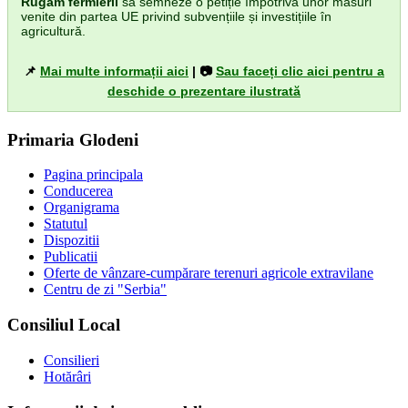
Rugăm fermierii
să semneze o petiție împotriva unor măsuri
venite din partea UE privind subvențiile și investițiile în
agricultură.
📌
Mai multe informații aici
| 📷
Sau faceți clic aici pentru a
deschide o prezentare ilustrată
Primaria Glodeni
Pagina principala
Conducerea
Organigrama
Statutul
Dispozitii
Publicatii
Oferte de vânzare-cumpărare terenuri agricole extravilane
Centru de zi "Serbia"
Consiliul Local
Consilieri
Hotărâri