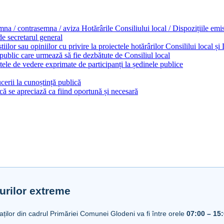
emna / contrasemna / aviza Hotărârile Consiliului local / Dispozițiile em
 de secretarul general
ilor sau opiniilor cu privire la proiectele hotărârilor Consililui local ș
 public care urmează să fie dezbătute de Consiliul local
ele de vedere exprimate de participanți la ședinele publice
cerii la cunoștință publică
ă se apreciază ca fiind oportună și necesară
urilor extreme
iaților din cadrul Primăriei Comunei Glodeni va fi între orele
07:00 – 15