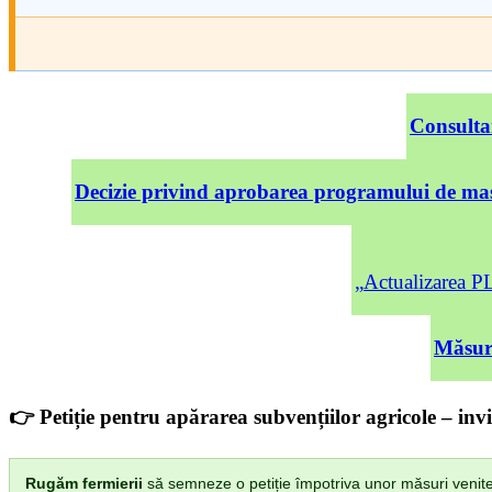
Consulta
Decizie privind aprobarea programului de mas
„Actualizarea
Măsuri
👉 Petiție pentru apărarea subvențiilor agricole – invi
Rugăm fermierii
să semneze o petiție împotriva unor măsuri venite di