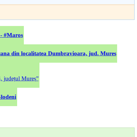
 - #Maros
cana din localitatea Dumbravioara, jud. Mures
județul Mureș”
Glodeni