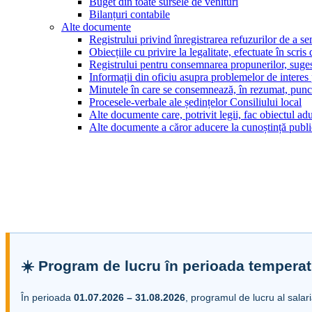
Buget din toate sursele de venituri
Bilanțuri contabile
Alte documente
Registrului privind înregistrarea refuzurilor de a s
Obiecțiile cu privire la legalitate, efectuate în scris
Registrului pentru consemnarea propunerilor, sugesti
Informații din oficiu asupra problemelor de interes
Minutele în care se consemnează, în rezumat, punct
Procesele-verbale ale ședințelor Consiliului local
Alte documente care, potrivit legii, fac obiectul adu
Alte documente a căror aducere la cunoștință public
☀️ Program de lucru în perioada temperat
În perioada
01.07.2026 – 31.08.2026
, programul de lucru al salar