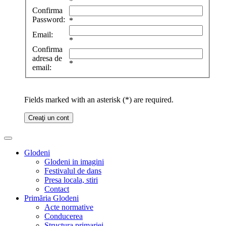
*
Confirma
Password:
*
Email:
*
Confirma
adresa de
*
email:
Fields marked with an asterisk (*) are required.
Creaţi un cont
Glodeni
Glodeni in imagini
Festivalul de dans
Presa locala, stiri
Contact
Primăria Glodeni
Acte normative
Conducerea
Structura primariei