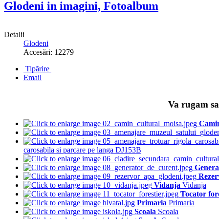
Glodeni in imagini, Fotoalbum
Detalii
Glodeni
Accesări: 12279
Tipărire
Email
Va rugam sa 
Camin
carosabila si parcare pe langa DJ153B
Genera
Rezer
Vidanja
Vidanja
Tocator for
Primaria
Primaria
Scoala
Scoala