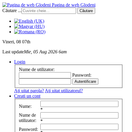
Pagina de web Glodeni
Căutare ...
Căutare
Vineri
, 08 07th
Last update
Mie, 05 Aug 2026 6am
Login
Nume de utilizator:
Password:
Aţi uitat parola?
Aţi uitat utilizatorul?
Creaţi un cont
Nume:
*
Nume de
utilizator:
*
Password: