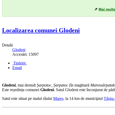
📌
Mai multe
Localizarea comunei Glodeni
Detalii
Glodeni
Accesări: 15097
Tipărire
Email
Glodeni
, mai demult
Șarpotoc, Șarpatoc
(în maghiară
Marossárpatak
Este reședința comunei
Glodeni
. Satul Glodeni este înconjurat de pădur
Satul este situat pe malul râului
Mureș
, la 14 km de municipiul
Târgu