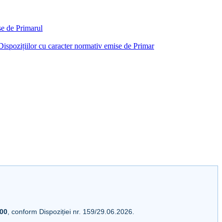
ise de Primarul
i Dispozițiilor cu caracter normativ emise de Primar
:00
, conform Dispoziției nr. 159/29.06.2026.