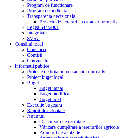
Program de functionare
Program de audienta
Transparenta decizionala
Proiecte de hotarari cu caracter normativ
Legea 544/2001
Integritate
SVSU
Consiliul local
Consilieri
Comisii
Convocator
Informatii publice
Proiecte de hotarari cu caracter normativ
Proiect buget local
Buget
Buget initial
Buget modificat
Buget final
Executie bugetara
Raport de activitate
Anunturi
Concursuri de recrutare
Vânzare-cumpărare a terenurilor agricole
Anunțuri de achiziție