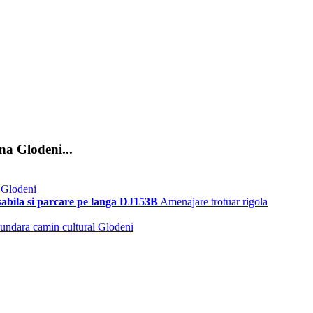
na Glodeni...
 Glodeni
sabila si parcare pe langa DJ153B
Amenajare trotuar rigola
cundara camin cultural Glodeni