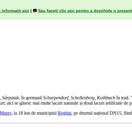
 informații aici
| 📷
Sau faceți clic aici pentru a deschide o prezent
, Sárpatak
, în germană
Scharpendorf, Schellenberg, Kothbach
în trad. 
i; aici se găsesc mai multe lacuri naturale și două lacuri artificiale de p
-Mureș
, la 18 km de municipiul
Reghin
, pe drumul național DN15, fiind 