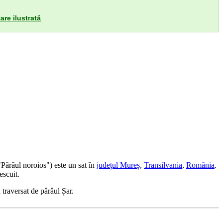
are ilustrată
"Pârâul noroios") este un sat în
județul Mureș
,
Transilvania
,
România
.
escuit.
traversat de pârâul Șar.