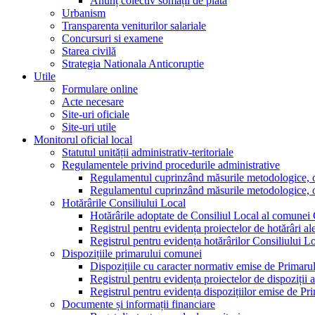
Anunț colectiv somații de plată
Urbanism
Transparenta veniturilor salariale
Concursuri si examene
Starea civilă
Strategia Nationala Anticoruptie
Utile
Formulare online
Acte necesare
Site-uri oficiale
Site-uri utile
Monitorul oficial local
Statutul unității administrativ-teritoriale
Regulamentele privind procedurile administrative
Regulamentul cuprinzând măsurile metodologice, orga
Regulamentul cuprinzând măsurile metodologice, orga
Hotărârile Consiliului Local
Hotărârile adoptate de Consiliul Local al comunei
Registrul pentru evidența proiectelor de hotărâri al
Registrul pentru evidența hotărârilor Consiliului L
Dispozițiile primarului comunei
Dispozițiile cu caracter normativ emise de Primar
Registrul pentru evidența proiectelor de dispoziții 
Registrul pentru evidența dispozițiilor emise de P
Documente și informații financiare