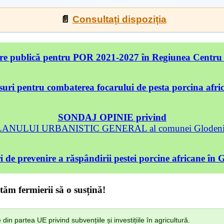
📄
Consultați dispoziția
re publică pentru POR 2021-2027 în Regiunea Centru
uri pentru combaterea focarului de pesta porcina afri
SONDAJ OPINIE privind
 PLANULUI URBANISTIC GENERAL al comunei Glodeni, 
 de prevenire a răspândirii pestei porcine africane în 
tăm fermierii să o susțină!
n partea UE privind subvențiile și investițiile în agricultură.