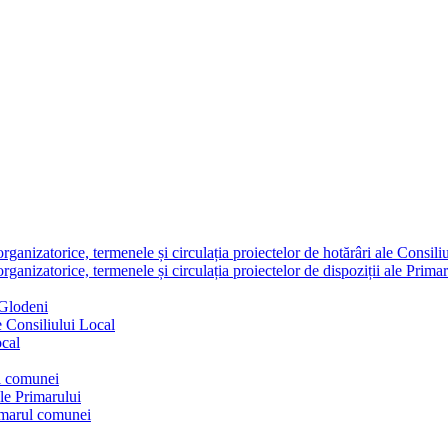
nizatorice, termenele și circulația proiectelor de hotărâri ale Consili
nizatorice, termenele și circulația proiectelor de dispoziții ale Primar
 Glodeni
e Consiliului Local
ocal
ul comunei
ale Primarului
rimarul comunei