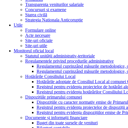
Transparenta veniturilor salariale
Concursuri si examene
Starea civilă
Strategia Nationala Anticoruptie
Utile
Formulare online
Acte necesare
Site-uri oficiale
Site-uri utile
Monitorul oficial local
Statutul unității administrativ-teritoriale
Regulamentele privind procedurile administrative
Regulamentul cuprinzând măsurile metodologice, orga
Regulamentul cuprinzând măsurile metodologice, orga
Hotărârile Consiliului Local
Hotărârile adoptate de Consiliul Local al comunei
Registrul pentru evidența proiectelor de hotărâri al
Registrul pentru evidența hotărârilor Consiliului L
Dispozițiile primarului comunei
Dispozițiile cu caracter normativ emise de Primar
Registrul pentru evidența proiectelor de dispoziții 
Registrul pentru evidența dispozițiilor emise de P
Documente și informații financiare
Buget din toate sursele de venituri
Bilanțuri contabile