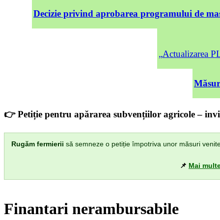
Decizie privind aprobarea programului de mas
„Actualizarea
Măsuri
👉 Petiție pentru apărarea subvențiilor agricole – invi
Rugăm fermierii
să semneze o petiție împotriva unor măsuri venite di
📌
Mai multe
Finantari nerambursabile