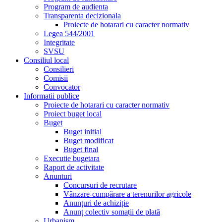
Program de audienta
Transparenta decizionala
Proiecte de hotarari cu caracter normativ
Legea 544/2001
Integritate
SVSU
Consiliul local
Consilieri
Comisii
Convocator
Informatii publice
Proiecte de hotarari cu caracter normativ
Proiect buget local
Buget
Buget initial
Buget modificat
Buget final
Executie bugetara
Raport de activitate
Anunturi
Concursuri de recrutare
Vânzare-cumpărare a terenurilor agricole
Anunțuri de achiziție
Anunț colectiv somații de plată
Urbanism