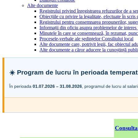
Alte documente
Registrului privind înregistrarea refuzurilor de a s
Obiecțiile cu privire la legalitate, efectuate în scris
Registrului pentru consemnarea propunerilor, sugesti
Informații din oficiu asupra problemelor de interes
Minutele în care se consemnează, în rezumat, punct
Procesele-verbale ale ședințelor Consiliului local
Alte documente care, potrivit legii, fac obiectul adu
Alte documente a căror aducere la cunoștință public
☀️ Program de lucru în perioada temperat
În perioada
01.07.2026 – 31.08.2026
, programul de lucru al salar
Consulta