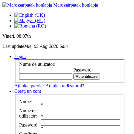
Marossárpatak honlapja
Vineri
, 08 07th
Last update
Mie, 05 Aug 2026 6am
Login
Nume de utilizator:
Password:
Aţi uitat parola?
Aţi uitat utilizatorul?
Creaţi un cont
Nume:
*
Nume de
utilizator:
*
Password:
*
Confirma