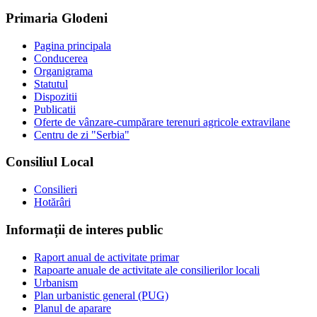
Primaria Glodeni
Pagina principala
Conducerea
Organigrama
Statutul
Dispozitii
Publicatii
Oferte de vânzare-cumpărare terenuri agricole extravilane
Centru de zi "Serbia"
Consiliul Local
Consilieri
Hotărâri
Informații de interes public
Raport anual de activitate primar
Rapoarte anuale de activitate ale consilierilor locali
Urbanism
Plan urbanistic general (PUG)
Planul de aparare