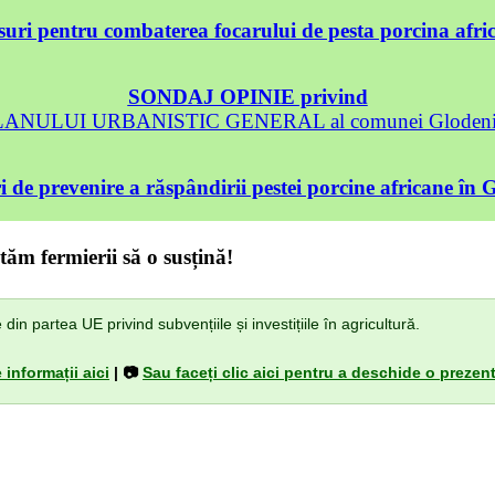
uri pentru combaterea focarului de pesta porcina afri
SONDAJ OPINIE privind
 PLANULUI URBANISTIC GENERAL al comunei Glodeni, 
 de prevenire a răspândirii pestei porcine africane în 
tăm fermierii să o susțină!
n partea UE privind subvențiile și investițiile în agricultură.
 informații aici
| 📷
Sau faceți clic aici pentru a deschide o prezent