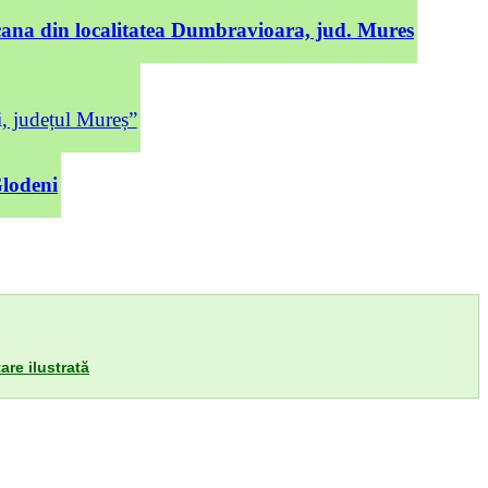
cana din localitatea Dumbravioara, jud. Mures
județul Mureș”
Glodeni
are ilustrată