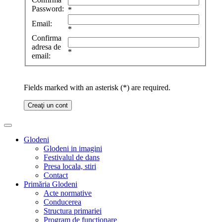
Password:
*
Email:
*
Confirma
adresa de
*
email:
Fields marked with an asterisk (*) are required.
Creaţi un cont
Glodeni
Glodeni in imagini
Festivalul de dans
Presa locala, stiri
Contact
Primăria Glodeni
Acte normative
Conducerea
Structura primariei
Program de functionare