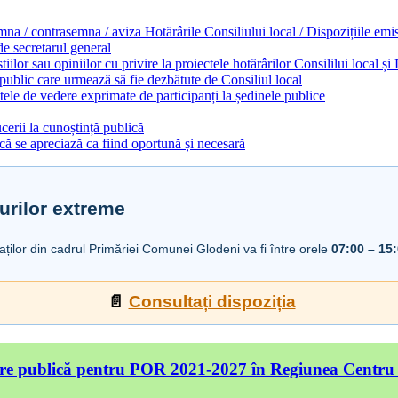
emna / contrasemna / aviza Hotărârile Consiliului local / Dispozițiile em
 de secretarul general
ilor sau opiniilor cu privire la proiectele hotărârilor Consililui local ș
 public care urmează să fie dezbătute de Consiliul local
ele de vedere exprimate de participanți la ședinele publice
cerii la cunoștință publică
ă se apreciază ca fiind oportună și necesară
urilor extreme
iaților din cadrul Primăriei Comunei Glodeni va fi între orele
07:00 – 15
📄
Consultați dispoziția
re publică pentru POR 2021-2027 în Regiunea Centru