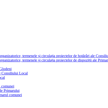
nizatorice, termenele și circulația proiectelor de hotărâri ale Consili
nizatorice, termenele și circulația proiectelor de dispoziții ale Primar
 Glodeni
e Consiliului Local
ocal
ul comunei
ale Primarului
rimarul comunei