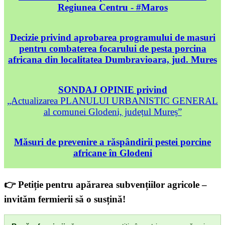
Regiunea Centru - #Maros
Decizie privind aprobarea programului de masuri
pentru combaterea focarului de pesta porcina
africana din localitatea Dumbravioara, jud. Mures
SONDAJ OPINIE privind
„Actualizarea PLANULUI URBANISTIC GENERAL
al comunei Glodeni, județul Mureș”
Măsuri de prevenire a răspândirii pestei porcine
africane în Glodeni
👉 Petiție pentru apărarea subvențiilor agricole –
invităm fermierii să o susțină!