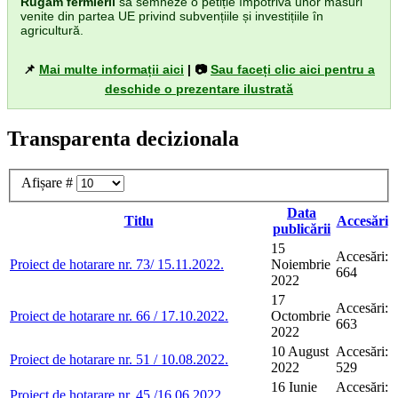
Rugăm fermierii
să semneze o petiție împotriva unor măsuri
venite din partea UE privind subvențiile și investițiile în
agricultură.
📌
Mai multe informații aici
| 📷
Sau faceți clic aici pentru a
deschide o prezentare ilustrată
Transparenta decizionala
Afișare #
Data
Titlu
Accesări
publicării
15
Accesări:
Proiect de hotarare nr. 73/ 15.11.2022.
Noiembrie
664
2022
17
Accesări:
Proiect de hotarare nr. 66 / 17.10.2022.
Octombrie
663
2022
10 August
Accesări:
Proiect de hotarare nr. 51 / 10.08.2022.
2022
529
16 Iunie
Accesări:
Proiect de hotarare nr. 45 /16.06.2022.