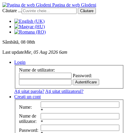
Pagina de web Glodeni
Căutare ...
Căutare
Sâmbătă
, 08 08th
Last update
Mie, 05 Aug 2026 6am
Login
Nume de utilizator:
Password:
Aţi uitat parola?
Aţi uitat utilizatorul?
Creaţi un cont
Nume:
*
Nume de
utilizator:
*
Password: