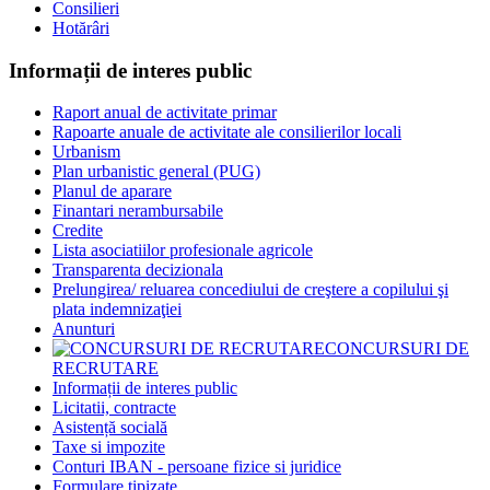
Consilieri
Hotărâri
Informații de interes public
Raport anual de activitate primar
Rapoarte anuale de activitate ale consilierilor locali
Urbanism
Plan urbanistic general (PUG)
Planul de aparare
Finantari nerambursabile
Credite
Lista asociatiilor profesionale agricole
Transparenta decizionala
Prelungirea/ reluarea concediului de creştere a copilului şi
plata indemnizaţiei
Anunturi
CONCURSURI DE
RECRUTARE
Informații de interes public
Licitatii, contracte
Asistență socială
Taxe si impozite
Conturi IBAN - persoane fizice si juridice
Formulare tipizate