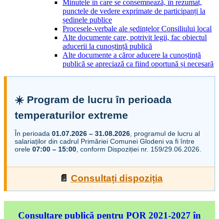
Minutele în care se consemnează, în rezumat,
punctele de vedere exprimate de participanți la
ședinele publice
Procesele-verbale ale ședințelor Consiliului local
Alte documente care, potrivit legii, fac obiectul
aducerii la cunoștință publică
Alte documente a căror aducere la cunoștință
publică se apreciază ca fiind oportună și necesară
☀️ Program de lucru în perioada
temperaturilor extreme
În perioada
01.07.2026 – 31.08.2026
, programul de lucru al
salariaților din cadrul Primăriei Comunei Glodeni va fi între
orele
07:00 – 15:00
, conform Dispoziției nr. 159/29.06.2026.
📄
Consultați dispoziția
Consultare publică pentru POR 2021-2027 în