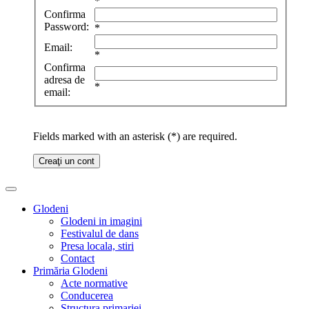
*
Confirma
Password:
*
Email:
*
Confirma
adresa de
*
email:
Fields marked with an asterisk (*) are required.
Creaţi un cont
Glodeni
Glodeni in imagini
Festivalul de dans
Presa locala, stiri
Contact
Primăria Glodeni
Acte normative
Conducerea
Structura primariei