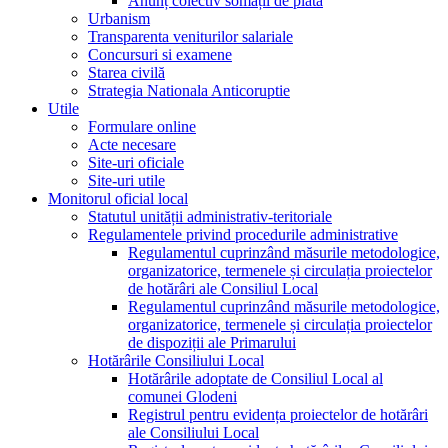
Anunț colectiv somații de plată
Urbanism
Transparenta veniturilor salariale
Concursuri si examene
Starea civilă
Strategia Nationala Anticoruptie
Utile
Formulare online
Acte necesare
Site-uri oficiale
Site-uri utile
Monitorul oficial local
Statutul unității administrativ-teritoriale
Regulamentele privind procedurile administrative
Regulamentul cuprinzând măsurile metodologice,
organizatorice, termenele și circulația proiectelor
de hotărâri ale Consiliul Local
Regulamentul cuprinzând măsurile metodologice,
organizatorice, termenele și circulația proiectelor
de dispoziții ale Primarului
Hotărârile Consiliului Local
Hotărârile adoptate de Consiliul Local al
comunei Glodeni
Registrul pentru evidența proiectelor de hotărâri
ale Consiliului Local