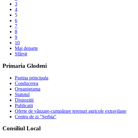
3
4
5
6
7
8
9
10
Mai departe
Sfârșit
Primaria Glodeni
Pagina principala
Conducerea
Organigrama
Statutul
Dispozitii
Publicatii
Oferte de vânzare-cumpărare terenuri agricole extravilane
Centru de zi "Serbia"
Consiliul Local