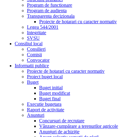
Program de functionare
Program de audienta
Transparenta decizionala
Proiecte de hotarari cu caracter normativ
Legea 544/2001
Integritate
SVSU
Consiliul local
Consilieri
Comisii
Convocator
Informatii publice
Proiecte de hotarari cu caracter normativ
Proiect buget local
Buget
Buget initial
Buget modificat
Buget final
Executie bugetara
Raport de activitate
Anunturi
Concursuri de recrutare
Vânzare-cumpărare a terenurilor agricole
Anunțuri de achiziție