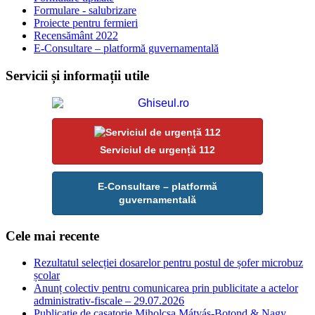
Formulare - salubrizare
Proiecte pentru fermieri
Recensământ 2022
E-Consultare – platformă guvernamentală
Servicii și informații utile
Serviciul de urgență 112
E-Consultare – platformă
guvernamentală
Cele mai recente
Rezultatul selecției dosarelor pentru postul de șofer microbuz
școlar
Anunț colectiv pentru comunicarea prin publicitate a actelor
administrativ-fiscale – 29.07.2026
Publicatie de casatorie Miholcsa Mátyás-Botond & Nagy