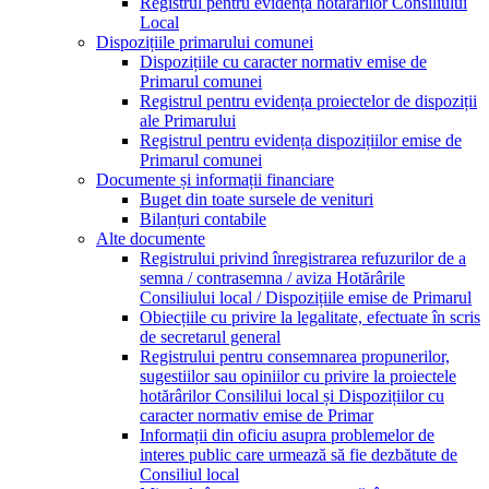
Registrul pentru evidența hotărârilor Consiliului
Local
Dispozițiile primarului comunei
Dispozițiile cu caracter normativ emise de
Primarul comunei
Registrul pentru evidența proiectelor de dispoziții
ale Primarului
Registrul pentru evidența dispozițiilor emise de
Primarul comunei
Documente și informații financiare
Buget din toate sursele de venituri
Bilanțuri contabile
Alte documente
Registrului privind înregistrarea refuzurilor de a
semna / contrasemna / aviza Hotărârile
Consiliului local / Dispozițiile emise de Primarul
Obiecțiile cu privire la legalitate, efectuate în scris
de secretarul general
Registrului pentru consemnarea propunerilor,
sugestiilor sau opiniilor cu privire la proiectele
hotărârilor Consililui local și Dispozițiilor cu
caracter normativ emise de Primar
Informații din oficiu asupra problemelor de
interes public care urmează să fie dezbătute de
Consiliul local