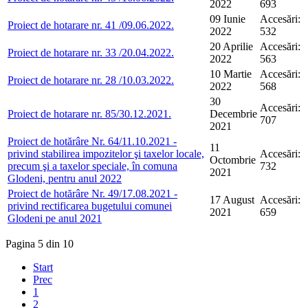
2022
693
09 Iunie
Accesări:
Proiect de hotarare nr. 41 /09.06.2022.
2022
532
20 Aprilie
Accesări:
Proiect de hotarare nr. 33 /20.04.2022.
2022
563
10 Martie
Accesări:
Proiect de hotarare nr. 28 /10.03.2022.
2022
568
30
Accesări:
Proiect de hotarare nr. 85/30.12.2021.
Decembrie
707
2021
Proiect de hotărâre Nr. 64/11.10.2021 -
11
privind stabilirea impozitelor şi taxelor locale,
Accesări:
Octombrie
precum şi a taxelor speciale, în comuna
732
2021
Glodeni, pentru anul 2022
Proiect de hotărâre Nr. 49/17.08.2021 -
17 August
Accesări:
privind rectificarea bugetului comunei
2021
659
Glodeni pe anul 2021
Pagina 5 din 10
Start
Prec
1
2