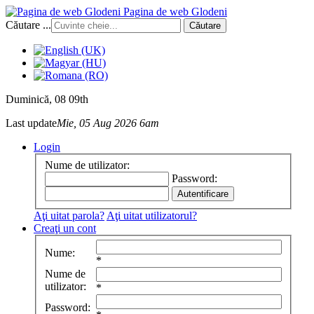
Pagina de web Glodeni
Căutare ...
Căutare
Duminică
, 08 09th
Last update
Mie, 05 Aug 2026 6am
Login
Nume de utilizator:
Password:
Aţi uitat parola?
Aţi uitat utilizatorul?
Creaţi un cont
Nume:
*
Nume de
utilizator:
*
Password: