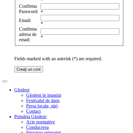
*
Confirma
Password:
*
Email:
*
Confirma
adresa de
*
email:
Fields marked with an asterisk (*) are required.
Creaţi un cont
Glodeni
Glodeni in imagini
Festivalul de dans
Presa locala, stiri
Contact
Primăria Glodeni
Acte normative
Conducerea
Structura primariei