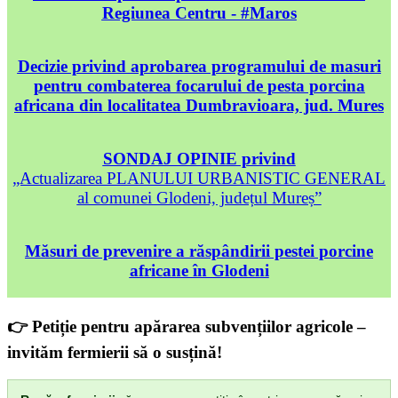
Regiunea Centru - #Maros
Decizie privind aprobarea programului de masuri
pentru combaterea focarului de pesta porcina
africana din localitatea Dumbravioara, jud. Mures
SONDAJ OPINIE privind
„Actualizarea PLANULUI URBANISTIC GENERAL
al comunei Glodeni, județul Mureș”
Măsuri de prevenire a răspândirii pestei porcine
africane în Glodeni
👉 Petiție pentru apărarea subvențiilor agricole –
invităm fermierii să o susțină!