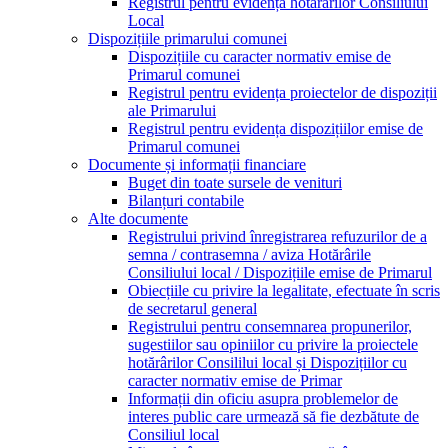
Registrul pentru evidența hotărârilor Consiliului
Local
Dispozițiile primarului comunei
Dispozițiile cu caracter normativ emise de
Primarul comunei
Registrul pentru evidența proiectelor de dispoziții
ale Primarului
Registrul pentru evidența dispozițiilor emise de
Primarul comunei
Documente și informații financiare
Buget din toate sursele de venituri
Bilanțuri contabile
Alte documente
Registrului privind înregistrarea refuzurilor de a
semna / contrasemna / aviza Hotărârile
Consiliului local / Dispozițiile emise de Primarul
Obiecțiile cu privire la legalitate, efectuate în scris
de secretarul general
Registrului pentru consemnarea propunerilor,
sugestiilor sau opiniilor cu privire la proiectele
hotărârilor Consililui local și Dispozițiilor cu
caracter normativ emise de Primar
Informații din oficiu asupra problemelor de
interes public care urmează să fie dezbătute de
Consiliul local