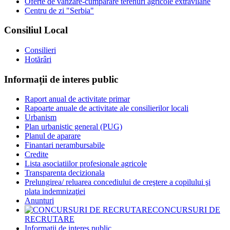
Oferte de vânzare-cumpărare terenuri agricole extravilane
Centru de zi "Serbia"
Consiliul Local
Consilieri
Hotărâri
Informații de interes public
Raport anual de activitate primar
Rapoarte anuale de activitate ale consilierilor locali
Urbanism
Plan urbanistic general (PUG)
Planul de aparare
Finantari nerambursabile
Credite
Lista asociatiilor profesionale agricole
Transparenta decizionala
Prelungirea/ reluarea concediului de creştere a copilului şi
plata indemnizaţiei
Anunturi
CONCURSURI DE
RECRUTARE
Informații de interes public