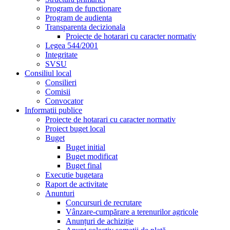
Program de functionare
Program de audienta
Transparenta decizionala
Proiecte de hotarari cu caracter normativ
Legea 544/2001
Integritate
SVSU
Consiliul local
Consilieri
Comisii
Convocator
Informatii publice
Proiecte de hotarari cu caracter normativ
Proiect buget local
Buget
Buget initial
Buget modificat
Buget final
Executie bugetara
Raport de activitate
Anunturi
Concursuri de recrutare
Vânzare-cumpărare a terenurilor agricole
Anunțuri de achiziție