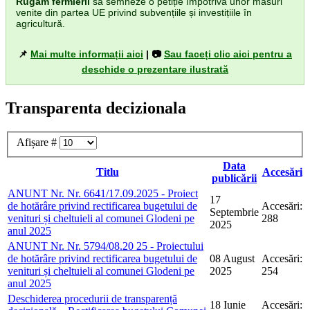
Rugăm fermierii
să semneze o petiție împotriva unor măsuri
venite din partea UE privind subvențiile și investițiile în
agricultură.
📌
Mai multe informații aici
| 📷
Sau faceți clic aici pentru a
deschide o prezentare ilustrată
Transparenta decizionala
Afișare #
Data
Titlu
Accesări
publicării
ANUNT Nr. Nr. 6641/17.09.2025 - Proiect
17
de hotărâre privind rectificarea bugetului de
Accesări:
Septembrie
venituri și cheltuieli al comunei Glodeni pe
288
2025
anul 2025
ANUNT Nr. Nr. 5794/08.20 25 - Proiectului
de hotărâre privind rectificarea bugetului de
08 August
Accesări:
venituri și cheltuieli al comunei Glodeni pe
2025
254
anul 2025
Deschiderea procedurii de transparență
18 Iunie
Accesări: