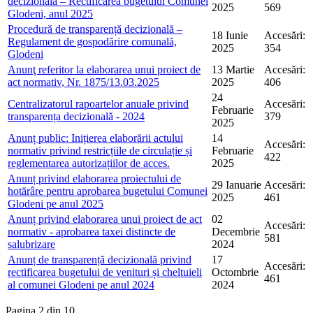
decizională – Rectificarea bugetului Comunei
2025
569
Glodeni, anul 2025
Procedură de transparență decizională –
18 Iunie
Accesări:
Regulament de gospodărire comunală,
2025
354
Glodeni
Anunţ referitor la elaborarea unui proiect de
13 Martie
Accesări:
act normativ, Nr. 1875/13.03.2025
2025
406
24
Centralizatorul rapoartelor anuale privind
Accesări:
Februarie
transparența decizională - 2024
379
2025
Anunț public: Inițierea elaborării actului
14
Accesări:
normativ privind restricțiile de circulație și
Februarie
422
reglementarea autorizațiilor de acces.
2025
Anunț privind elaborarea proiectului de
29 Ianuarie
Accesări:
hotărâre pentru aprobarea bugetului Comunei
2025
461
Glodeni pe anul 2025
Anunț privind elaborarea unui proiect de act
02
Accesări:
normativ - aprobarea taxei distincte de
Decembrie
581
salubrizare
2024
Anunț de transparență decizională privind
17
Accesări:
rectificarea bugetului de venituri și cheltuieli
Octombrie
461
al comunei Glodeni pe anul 2024
2024
Pagina 2 din 10