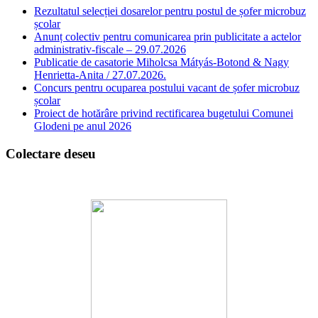
Rezultatul selecției dosarelor pentru postul de șofer microbuz
școlar
Anunț colectiv pentru comunicarea prin publicitate a actelor
administrativ-fiscale – 29.07.2026
Publicatie de casatorie Miholcsa Mátyás-Botond & Nagy
Henrietta-Anita / 27.07.2026.
Concurs pentru ocuparea postului vacant de șofer microbuz
școlar
Proiect de hotărâre privind rectificarea bugetului Comunei
Glodeni pe anul 2026
Colectare deseu