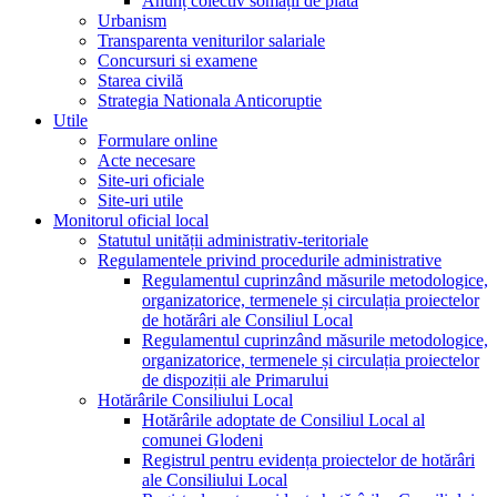
Anunț colectiv somații de plată
Urbanism
Transparenta veniturilor salariale
Concursuri si examene
Starea civilă
Strategia Nationala Anticoruptie
Utile
Formulare online
Acte necesare
Site-uri oficiale
Site-uri utile
Monitorul oficial local
Statutul unității administrativ-teritoriale
Regulamentele privind procedurile administrative
Regulamentul cuprinzând măsurile metodologice,
organizatorice, termenele și circulația proiectelor
de hotărâri ale Consiliul Local
Regulamentul cuprinzând măsurile metodologice,
organizatorice, termenele și circulația proiectelor
de dispoziții ale Primarului
Hotărârile Consiliului Local
Hotărârile adoptate de Consiliul Local al
comunei Glodeni
Registrul pentru evidența proiectelor de hotărâri
ale Consiliului Local