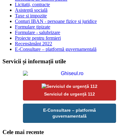
Licitatii, contracte
Asistență socială
Taxe si impozite
Conturi IBAN - persoane fizice si juridice
Formulare tipizate
Formulare - salubrizare
Proiecte pentru fermieri
Recensământ 2022
E-Consultare – platformă guvernamentală
Servicii și informații utile
Serviciul de urgență 112
E-Consultare – platformă
guvernamentală
Cele mai recente