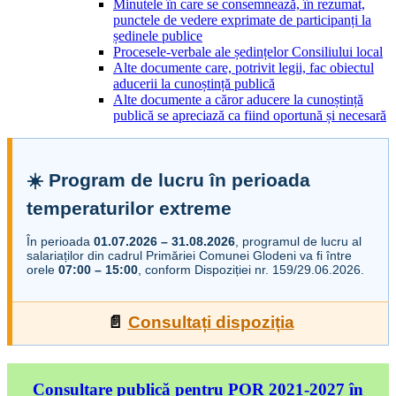
Minutele în care se consemnează, în rezumat,
punctele de vedere exprimate de participanți la
ședinele publice
Procesele-verbale ale ședințelor Consiliului local
Alte documente care, potrivit legii, fac obiectul
aducerii la cunoștință publică
Alte documente a căror aducere la cunoștință
publică se apreciază ca fiind oportună și necesară
☀️ Program de lucru în perioada
temperaturilor extreme
În perioada
01.07.2026 – 31.08.2026
, programul de lucru al
salariaților din cadrul Primăriei Comunei Glodeni va fi între
orele
07:00 – 15:00
, conform Dispoziției nr. 159/29.06.2026.
📄
Consultați dispoziția
Consultare publică pentru POR 2021-2027 în