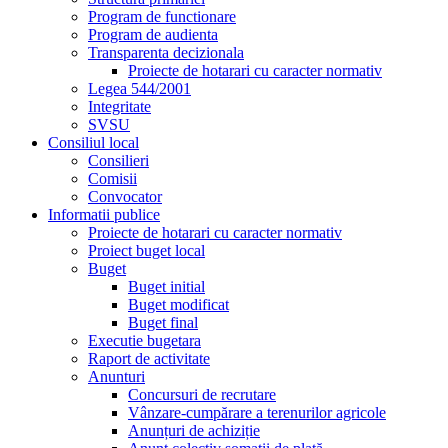
Program de functionare
Program de audienta
Transparenta decizionala
Proiecte de hotarari cu caracter normativ
Legea 544/2001
Integritate
SVSU
Consiliul local
Consilieri
Comisii
Convocator
Informatii publice
Proiecte de hotarari cu caracter normativ
Proiect buget local
Buget
Buget initial
Buget modificat
Buget final
Executie bugetara
Raport de activitate
Anunturi
Concursuri de recrutare
Vânzare-cumpărare a terenurilor agricole
Anunțuri de achiziție