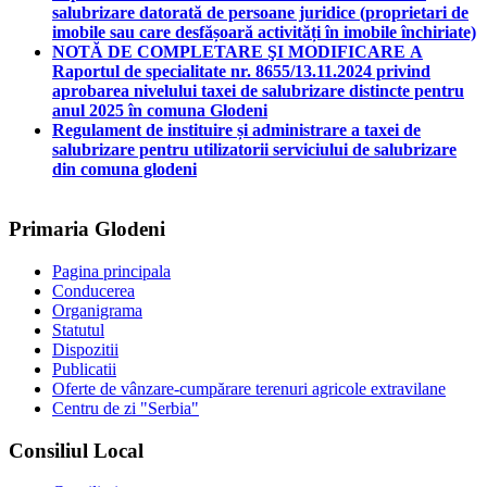
salubrizare datorată de persoane juridice (proprietari de
imobile sau care desfășoară activități în imobile închiriate)
NOTĂ DE COMPLETARE ŞI MODIFICARE A
Raportul de specialitate nr. 8655/13.11.2024 privind
aprobarea nivelului taxei de salubrizare distincte pentru
anul 2025 în comuna Glodeni
Regulament de instituire și administrare a taxei de
salubrizare pentru utilizatorii serviciului de salubrizare
din comuna glodeni
Primaria Glodeni
Pagina principala
Conducerea
Organigrama
Statutul
Dispozitii
Publicatii
Oferte de vânzare-cumpărare terenuri agricole extravilane
Centru de zi "Serbia"
Consiliul Local