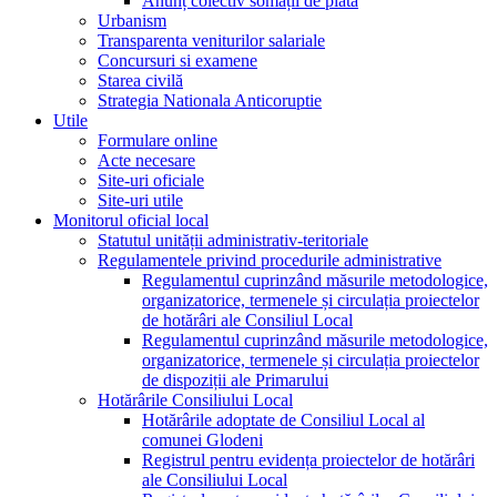
Anunț colectiv somații de plată
Urbanism
Transparenta veniturilor salariale
Concursuri si examene
Starea civilă
Strategia Nationala Anticoruptie
Utile
Formulare online
Acte necesare
Site-uri oficiale
Site-uri utile
Monitorul oficial local
Statutul unității administrativ-teritoriale
Regulamentele privind procedurile administrative
Regulamentul cuprinzând măsurile metodologice,
organizatorice, termenele și circulația proiectelor
de hotărâri ale Consiliul Local
Regulamentul cuprinzând măsurile metodologice,
organizatorice, termenele și circulația proiectelor
de dispoziții ale Primarului
Hotărârile Consiliului Local
Hotărârile adoptate de Consiliul Local al
comunei Glodeni
Registrul pentru evidența proiectelor de hotărâri
ale Consiliului Local