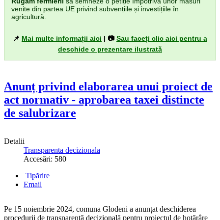
Rugăm fermierii
să semneze o petiție împotriva unor măsuri
venite din partea UE privind subvențiile și investițiile în
agricultură.
📌
Mai multe informații aici
| 📷
Sau faceți clic aici pentru a
deschide o prezentare ilustrată
Anunț privind elaborarea unui proiect de
act normativ - aprobarea taxei distincte
de salubrizare
Detalii
Transparenta decizionala
Accesări: 580
Tipărire
Email
Pe 15 noiembrie 2024, comuna Glodeni a anunțat deschiderea
procedurii de transparență decizională pentru proiectul de hotărâre