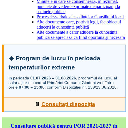
Minutele în care se consemnează, în rezumat,
punctele de vedere exprimate de participanți la
ședinele publice
Procesele-verbale ale ședințelor Consiliului local
Alte documente care, potrivit legii, fac obiectul
aducerii la cunoștință publică
Alte documente a căror aducere la cunoștință
publică se apreciază ca fiind oportună și necesară
☀️ Program de lucru în perioada
temperaturilor extreme
În perioada
01.07.2026 – 31.08.2026
, programul de lucru al
salariaților din cadrul Primăriei Comunei Glodeni va fi între
orele
07:00 – 15:00
, conform Dispoziției nr. 159/29.06.2026.
📄
Consultați dispoziția
Consultare publică pentru POR 2021-2027 în