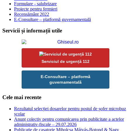
Formulare - salubrizare
Proiecte pentru fermieri
Recensământ 2022
E-Consultare – platformă guvernamentală
Servicii și informații utile
Serviciul de urgență 112
E-Consultare – platformă
guvernamentală
Cele mai recente
Rezultatul selecției dosarelor pentru postul de șofer microbuz
școlar
Anunț colectiv pentru comunicarea prin publicitate a actelor
administrativ-fiscale – 29.07.2026
Publicatie de casatorie Miholcsa Mátyás-Botond & Nagy