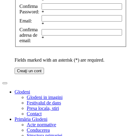
*
Confirma
Password:
*
Email:
*
Confirma
adresa de
*
email:
Fields marked with an asterisk (*) are required.
Creaţi un cont
Glodeni
Glodeni in imagini
Festivalul de dans
Presa locala, stiri
Contact
Primăria Glodeni
Acte normative
Conducerea
Structura primariei