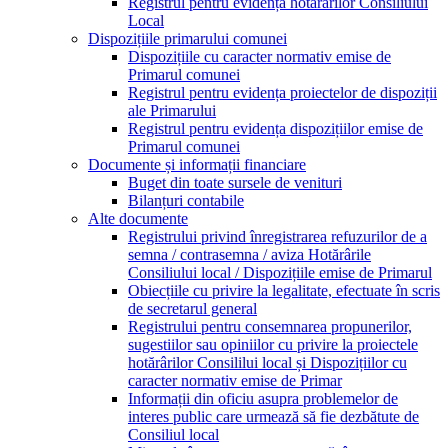
Registrul pentru evidența hotărârilor Consiliului
Local
Dispozițiile primarului comunei
Dispozițiile cu caracter normativ emise de
Primarul comunei
Registrul pentru evidența proiectelor de dispoziții
ale Primarului
Registrul pentru evidența dispozițiilor emise de
Primarul comunei
Documente și informații financiare
Buget din toate sursele de venituri
Bilanțuri contabile
Alte documente
Registrului privind înregistrarea refuzurilor de a
semna / contrasemna / aviza Hotărârile
Consiliului local / Dispozițiile emise de Primarul
Obiecțiile cu privire la legalitate, efectuate în scris
de secretarul general
Registrului pentru consemnarea propunerilor,
sugestiilor sau opiniilor cu privire la proiectele
hotărârilor Consililui local și Dispozițiilor cu
caracter normativ emise de Primar
Informații din oficiu asupra problemelor de
interes public care urmează să fie dezbătute de
Consiliul local