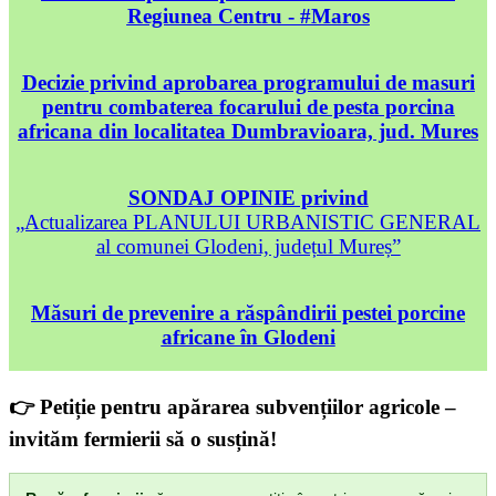
Regiunea Centru - #Maros
Decizie privind aprobarea programului de masuri
pentru combaterea focarului de pesta porcina
africana din localitatea Dumbravioara, jud. Mures
SONDAJ OPINIE privind
„Actualizarea PLANULUI URBANISTIC GENERAL
al comunei Glodeni, județul Mureș”
Măsuri de prevenire a răspândirii pestei porcine
africane în Glodeni
👉 Petiție pentru apărarea subvențiilor agricole –
invităm fermierii să o susțină!