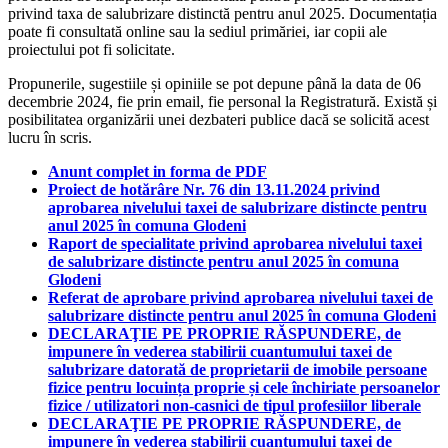
privind taxa de salubrizare distinctă pentru anul 2025. Documentația
poate fi consultată online sau la sediul primăriei, iar copii ale
proiectului pot fi solicitate.
Propunerile, sugestiile și opiniile se pot depune până la data de 06
decembrie 2024, fie prin email, fie personal la Registratură. Există și
posibilitatea organizării unei dezbateri publice dacă se solicită acest
lucru în scris.
Anunt complet in forma de PDF
Proiect de hotărâre Nr. 76 din 13.11.2024 privind
aprobarea nivelului taxei de salubrizare distincte pentru
anul 2025 în comuna Glodeni
Raport de specialitate privind aprobarea nivelului taxei
de salubrizare distincte pentru anul 2025 în comuna
Glodeni
Referat de aprobare privind aprobarea nivelului taxei de
salubrizare distincte pentru anul 2025 în comuna Glodeni
DECLARAŢIE PE PROPRIE RĂSPUNDERE, de
impunere în vederea stabilirii cuantumului taxei de
salubrizare datorată de proprietarii de imobile persoane
fizice pentru locuința proprie și cele închiriate persoanelor
fizice / utilizatori non-casnici de tipul profesiilor liberale
DECLARAŢIE PE PROPRIE RĂSPUNDERE, de
impunere în vederea stabilirii cuantumului taxei de