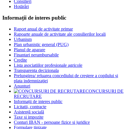
Consilieri
Hotărâri
Informații de interes public
Raport anual de activitate primar
Rapoarte anuale de activitate ale consilierilor locali
Urbanism
Plan urbanistic general (PUG)
Planul de aparare
Finantari nerambursabile
Credite
Lista asociatiilor profesionale agricole
Transparenta decizionala
Prelungirea/ reluarea concediului de creştere a copilului şi
plata indemnizaţiei
Anunturi
CONCURSURI DE
RECRUTARE
Informații de interes public
Licitatii, contracte
Asistență socială
Taxe si impozite
Conturi IBAN - persoane fizice si juridice
Formulare tipizate