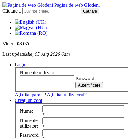
Pagina de web Glodeni
Căutare ...
Căutare
Vineri
, 08 07th
Last update
Mie, 05 Aug 2026 6am
Login
Nume de utilizator:
Password:
Aţi uitat parola?
Aţi uitat utilizatorul?
Creaţi un cont
Nume:
*
Nume de
utilizator:
*
Password: