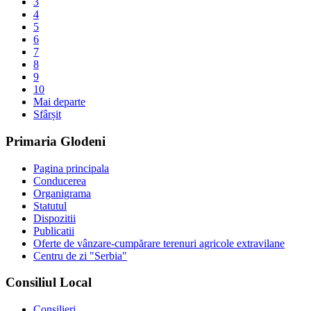
3
4
5
6
7
8
9
10
Mai departe
Sfârșit
Primaria Glodeni
Pagina principala
Conducerea
Organigrama
Statutul
Dispozitii
Publicatii
Oferte de vânzare-cumpărare terenuri agricole extravilane
Centru de zi "Serbia"
Consiliul Local
Consilieri