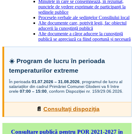
Minutele în care se consemnează, în rezumat,
punctele de vedere exprimate de participanți la
ședinele publice
Procesele-verbale ale ședințelor Consiliului local
Alte documente care, potrivit legii, fac obiectul
aducerii la cunoștință publică
Alte documente a căror aducere la cunoștință
publică se apreciază ca fiind oportună și necesară
☀️ Program de lucru în perioada
temperaturilor extreme
În perioada
01.07.2026 – 31.08.2026
, programul de lucru al
salariaților din cadrul Primăriei Comunei Glodeni va fi între
orele
07:00 – 15:00
, conform Dispoziției nr. 159/29.06.2026.
📄
Consultați dispoziția
Consultare publică pentru POR 2021-2027 în