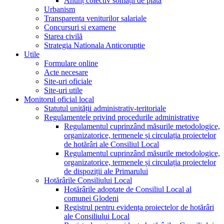
Anunț colectiv somații de plată
Urbanism
Transparenta veniturilor salariale
Concursuri si examene
Starea civilă
Strategia Nationala Anticoruptie
Utile
Formulare online
Acte necesare
Site-uri oficiale
Site-uri utile
Monitorul oficial local
Statutul unității administrativ-teritoriale
Regulamentele privind procedurile administrative
Regulamentul cuprinzând măsurile metodologice,
organizatorice, termenele și circulația proiectelor
de hotărâri ale Consiliul Local
Regulamentul cuprinzând măsurile metodologice,
organizatorice, termenele și circulația proiectelor
de dispoziții ale Primarului
Hotărârile Consiliului Local
Hotărârile adoptate de Consiliul Local al
comunei Glodeni
Registrul pentru evidența proiectelor de hotărâri
ale Consiliului Local