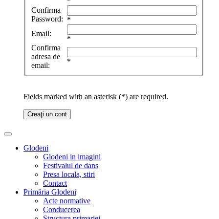
*
Confirma
Password:
*
Email:
*
Confirma
adresa de
*
email:
Fields marked with an asterisk (*) are required.
Creaţi un cont
Glodeni
Glodeni in imagini
Festivalul de dans
Presa locala, stiri
Contact
Primăria Glodeni
Acte normative
Conducerea
Structura primariei