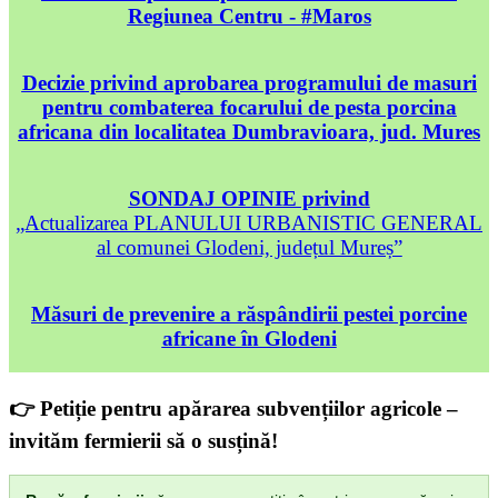
Regiunea Centru - #Maros
Decizie privind aprobarea programului de masuri
pentru combaterea focarului de pesta porcina
africana din localitatea Dumbravioara, jud. Mures
SONDAJ OPINIE privind
„Actualizarea PLANULUI URBANISTIC GENERAL
al comunei Glodeni, județul Mureș”
Măsuri de prevenire a răspândirii pestei porcine
africane în Glodeni
👉 Petiție pentru apărarea subvențiilor agricole –
invităm fermierii să o susțină!