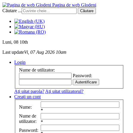
Pagina de web Glodeni
Căutare ...
Căutare
Luni
, 08 10th
Last update
Vi, 07 Aug 2026 10am
Login
Nume de utilizator:
Password:
Aţi uitat parola?
Aţi uitat utilizatorul?
Creaţi un cont
Nume:
*
Nume de
utilizator:
*
Password: