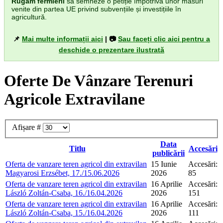
Rugăm fermierii
să semneze o petiție împotriva unor măsuri
venite din partea UE privind subvențiile și investițiile în
agricultură.
📌
Mai multe informații aici
| 📷
Sau faceți clic aici pentru a
deschide o prezentare ilustrată
Oferte De Vânzare Terenuri
Agricole Extravilane
Afișare #
Data
Titlu
Accesări
publicării
Oferta de vanzare teren agricol din extravilan
15 Iunie
Accesări:
Magyarosi Erzsébet, 17./15.06.2026
2026
85
Oferta de vanzare teren agricol din extravilan
16 Aprilie
Accesări:
László Zoltán-Csaba, 16./16.04.2026
2026
151
Oferta de vanzare teren agricol din extravilan
16 Aprilie
Accesări:
László Zoltán-Csaba, 15./16.04.2026
2026
111