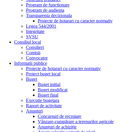
Program de functionare
Program de audienta
Transparenta decizionala
Proiecte de hotarari cu caracter normativ
Legea 544/2001
Integritate
SVSU
Consiliul local
Consilieri
Comisii
Convocator
Informatii publice
Proiecte de hotarari cu caracter normativ
Proiect buget local
Buget
Buget initial
Buget modificat
Buget final
Executie bugetara
Raport de activitate
Anunturi
Concursuri de recrutare
Vânzare-cumpărare a terenurilor agricole
Anunțuri de achiziție