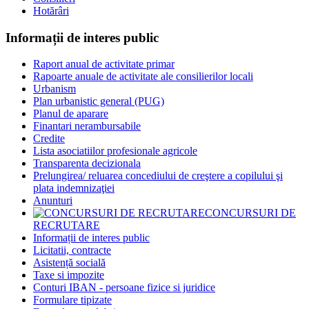
Hotărâri
Informații de interes public
Raport anual de activitate primar
Rapoarte anuale de activitate ale consilierilor locali
Urbanism
Plan urbanistic general (PUG)
Planul de aparare
Finantari nerambursabile
Credite
Lista asociatiilor profesionale agricole
Transparenta decizionala
Prelungirea/ reluarea concediului de creştere a copilului şi
plata indemnizaţiei
Anunturi
CONCURSURI DE
RECRUTARE
Informații de interes public
Licitatii, contracte
Asistență socială
Taxe si impozite
Conturi IBAN - persoane fizice si juridice
Formulare tipizate