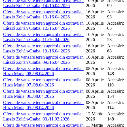
Oferta de vanzare teren agricol din extravilan
16 Aprilie
Accesări:
László Zoltán-Csaba, 14./16.04.2026
2026
99
Oferta de vanzare teren agricol din extravilan
16 Aprilie
Accesări:
László Zoltán-Csaba, 13./16.04.2026
2026
93
Oferta de vanzare teren agricol din extravilan
16 Aprilie
Accesări:
László Zoltán-Csaba, 12./16.04.2026
2026
65
Oferta de vanzare teren agricol din extravilan
16 Aprilie
Accesări:
László Zoltán-Csaba, 11./16.04.2026
2026
53
Oferta de vanzare teren agricol din extravilan
16 Aprilie
Accesări:
László Zoltán-Csaba, 10./16.04.2026
2026
68
Oferta de vanzare teren agricol din extravilan
16 Aprilie
Accesări:
László Zoltán-Csaba, 09./16.04.2026
2026
75
Oferta de vanzare teren agricol din extravilan
08 Aprilie
Accesări:
Huza Mária, 08./08.04.2026
2026
148
Oferta de vanzare teren agricol din extravilan
08 Aprilie
Accesări:
Huza Mária, 07./08.04.2026
2026
110
Oferta de vanzare teren agricol din extravilan
08 Aprilie
Accesări:
Huza Mária, 06./08.04.2026
2026
154
Oferta de vanzare teren agricol din extravilan
08 Aprilie
Accesări:
Huza Mária, 05./08.04.2026
2026
114
Oferta de vanzare teren agricol din extravilan
12 Martie
Accesări:
László Zoltán-Csaba, 03./11.03.2026
2026
148
Oferta de vanzare teren agricol din extravilan
11 Martie
Accesări: