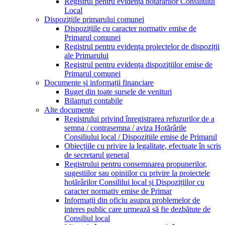
Registrul pentru evidența hotărârilor Consiliului
Local
Dispozițiile primarului comunei
Dispozițiile cu caracter normativ emise de
Primarul comunei
Registrul pentru evidența proiectelor de dispoziții
ale Primarului
Registrul pentru evidența dispozițiilor emise de
Primarul comunei
Documente și informații financiare
Buget din toate sursele de venituri
Bilanțuri contabile
Alte documente
Registrului privind înregistrarea refuzurilor de a
semna / contrasemna / aviza Hotărârile
Consiliului local / Dispozițiile emise de Primarul
Obiecțiile cu privire la legalitate, efectuate în scris
de secretarul general
Registrului pentru consemnarea propunerilor,
sugestiilor sau opiniilor cu privire la proiectele
hotărârilor Consililui local și Dispozițiilor cu
caracter normativ emise de Primar
Informații din oficiu asupra problemelor de
interes public care urmează să fie dezbătute de
Consiliul local