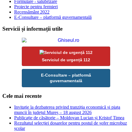
Formulare - salubrizare
Proiecte pentru fermieri
Recensământ 2022
E-Consultare – platformă guvernamentală
Servicii și informații utile
Serviciul de urgență 112
E-Consultare – platformă
guvernamentală
Cele mai recente
Invitație la dezbaterea privind tranziția economică și piața
muncii în județul Mureș – 18 august 2026
Publicație de căsătorie – Moldovan Lucian și Kristof Timea
Rezultatul selecției dosarelor pentru postul de șofer microbuz
școlar