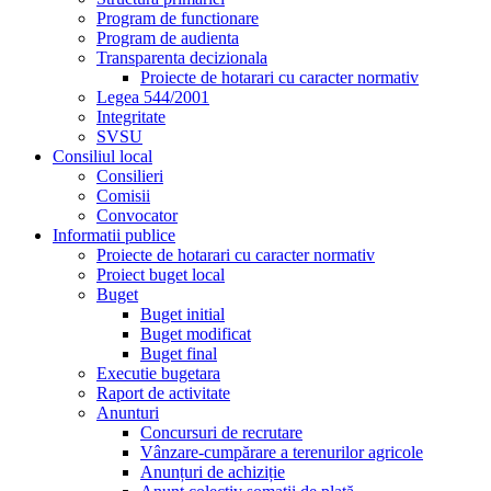
Program de functionare
Program de audienta
Transparenta decizionala
Proiecte de hotarari cu caracter normativ
Legea 544/2001
Integritate
SVSU
Consiliul local
Consilieri
Comisii
Convocator
Informatii publice
Proiecte de hotarari cu caracter normativ
Proiect buget local
Buget
Buget initial
Buget modificat
Buget final
Executie bugetara
Raport de activitate
Anunturi
Concursuri de recrutare
Vânzare-cumpărare a terenurilor agricole
Anunțuri de achiziție