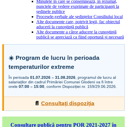
Minutele în care se consemnează, în rezumat,
punctele de vedere exprimate de participanți la
ședinele publice
Procesele-verbale ale ședințelor Consiliului local
Alte documente care, potrivit legii, fac obiectul
aducerii la cunoștință publică
Alte documente a căror aducere la cunoștință
publică se apreciază ca fiind oportună și necesară
☀️ Program de lucru în perioada
temperaturilor extreme
În perioada
01.07.2026 – 31.08.2026
, programul de lucru al
salariaților din cadrul Primăriei Comunei Glodeni va fi între
orele
07:00 – 15:00
, conform Dispoziției nr. 159/29.06.2026.
📄
Consultați dispoziția
Consultare publică pentru POR 2021-2027 în