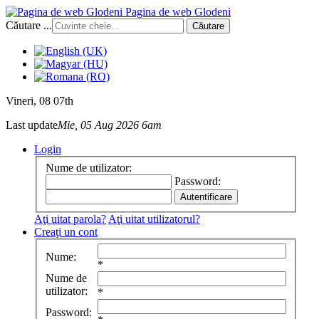
Pagina de web Glodeni
Căutare ...
Căutare
Vineri
, 08 07th
Last update
Mie, 05 Aug 2026 6am
Login
Nume de utilizator:
Password:
Aţi uitat parola?
Aţi uitat utilizatorul?
Creaţi un cont
Nume:
*
Nume de
utilizator:
*
Password: