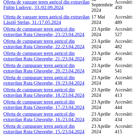
Oferta de vanzare teren agricol din extravilan
Accesări:
Septembrie
Fülöp Ludovic, 33./02.09.2024
450
2024
Oferta de vanzare teren agricol din extravilan
17 Mai
Accesări:
László Stefan, 31./17.05.2024
2024
489
Oferta de cumparare teren agricol din
23 Aprilie
Accesări:
extravilan Ruta Gheorghe, 23./23.04.2024
2024
527
Oferta de cumparare teren agricol din
23 Aprilie
Accesări:
extravilan Ruta Gheorghe, 22./23.04.2024
2024
482
Oferta de cumparare teren agricol din
23 Aprilie
Accesări:
extravilan Ruta Gheorghe, 21./23.04.2024
2024
456
Oferta de cumparare teren agricol din
23 Aprilie
Accesări:
extravilan Ruta Gheorghe, 20./23.04.2024
2024
541
Oferta de cumparare teren agricol din
23 Aprilie
Accesări:
extravilan Ruta Gheorghe, 19./23.04.2024
2024
438
Oferta de cumparare teren agricol din
23 Aprilie
Accesări:
extravilan Ruta Gheorghe, 18./23.04.2024
2024
413
Oferta de cumparare teren agricol din
23 Aprilie
Accesări:
extravilan Ruta Gheorghe, 17./23.04.2024
2024
444
Oferta de cumparare teren agricol din
23 Aprilie
Accesări:
extravilan Ruta Gheorghe, 16./23.04.2024
2024
434
Oferta de cumparare teren agricol din
23 Aprilie
Accesări:
extravilan Ruta Gheorghe, 15./23.04.2024
2024
415