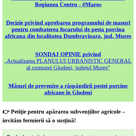
Regiunea Centru - #Maros
Decizie privind aprobarea programului de masuri
pentru combaterea focarului de pesta porcina
africana din localitatea Dumbravioara, jud. Mures
SONDAJ OPINIE privind
„Actualizarea PLANULUI URBANISTIC GENERAL
al comunei Glodeni, județul Mureș”
Măsuri de prevenire a răspândirii pestei porcine
africane în Glodeni
👉 Petiție pentru apărarea subvențiilor agricole –
invităm fermierii să o susțină!