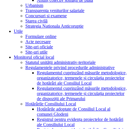
Anunț colectiv somații de plată
Urbanism
Transparenta veniturilor salariale
Concursuri si examene
Starea civilă
Strategia Nationala Anticoruptie
Utile
Formulare online
Acte necesare
Site-uri oficiale
Site-uri utile
Monitorul oficial local
Statutul unității administrativ-teritoriale
Regulamentele privind procedurile administrative
Regulamentul cuprinzând măsurile metodologice,
organizatorice, termenele și circulația proiectelor
de hotărâri ale Consiliul Local
Regulamentul cuprinzând măsurile metodologice,
organizatorice, termenele și circulația proiectelor
de dispoziții ale Primarului
Hotărârile Consiliului Local
Hotărârile adoptate de Consiliul Local al
comunei Glodeni
Registrul pentru evidența proiectelor de hotărâri
ale Consiliului Local