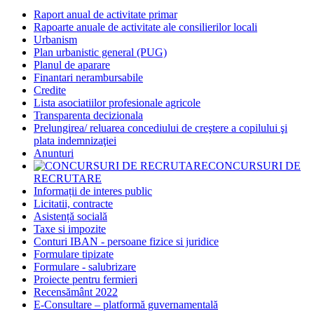
Raport anual de activitate primar
Rapoarte anuale de activitate ale consilierilor locali
Urbanism
Plan urbanistic general (PUG)
Planul de aparare
Finantari nerambursabile
Credite
Lista asociatiilor profesionale agricole
Transparenta decizionala
Prelungirea/ reluarea concediului de creştere a copilului şi
plata indemnizaţiei
Anunturi
CONCURSURI DE
RECRUTARE
Informații de interes public
Licitatii, contracte
Asistență socială
Taxe si impozite
Conturi IBAN - persoane fizice si juridice
Formulare tipizate
Formulare - salubrizare
Proiecte pentru fermieri
Recensământ 2022
E-Consultare – platformă guvernamentală