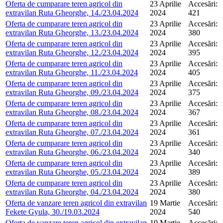
Oferta de cumparare teren agricol din
23 Aprilie
Accesări:
extravilan Ruta Gheorghe, 14./23.04.2024
2024
421
Oferta de cumparare teren agricol din
23 Aprilie
Accesări:
extravilan Ruta Gheorghe, 13./23.04.2024
2024
380
Oferta de cumparare teren agricol din
23 Aprilie
Accesări:
extravilan Ruta Gheorghe, 12./23.04.2024
2024
395
Oferta de cumparare teren agricol din
23 Aprilie
Accesări:
extravilan Ruta Gheorghe, 11./23.04.2024
2024
405
Oferta de cumparare teren agricol din
23 Aprilie
Accesări:
extravilan Ruta Gheorghe, 09./23.04.2024
2024
375
Oferta de cumparare teren agricol din
23 Aprilie
Accesări:
extravilan Ruta Gheorghe, 08./23.04.2024
2024
367
Oferta de cumparare teren agricol din
23 Aprilie
Accesări:
extravilan Ruta Gheorghe, 07./23.04.2024
2024
361
Oferta de cumparare teren agricol din
23 Aprilie
Accesări:
extravilan Ruta Gheorghe, 06./23.04.2024
2024
340
Oferta de cumparare teren agricol din
23 Aprilie
Accesări:
extravilan Ruta Gheorghe, 05./23.04.2024
2024
389
Oferta de cumparare teren agricol din
23 Aprilie
Accesări:
extravilan Ruta Gheorghe, 04./23.04.2024
2024
380
Oferta de vanzare teren agricol din extravilan
19 Martie
Accesări:
Fekete Gyula, 30./19.03.2024
2024
540
Oferta de vanzare teren agricol din extravilan
19 Martie
Accesări: