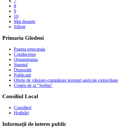
7
8
9
10
Mai departe
Sfârșit
Primaria Glodeni
Pagina principala
Conducerea
Organigrama
Statutul
Dispozitii
Publicatii
Oferte de vânzare-cumpărare terenuri agricole extravilane
Centru de zi "Serbia"
Consiliul Local
Consilieri
Hotărâri
Informații de interes public