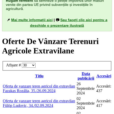
Rugăm fermierii
să semneze o petiție împotriva unor măsuri
venite din partea UE privind subvențiile și investițiile în
agricultură.
📌
Mai multe informații aici
| 📷
Sau faceți clic aici pentru a
deschide o prezentare ilustrată
Oferte De Vânzare Terenuri
Agricole Extravilane
Afișare #
Data
Titlu
Accesări
publicării
26
Oferta de vanzare teren agricol din extravilan
Accesări:
Septembrie
Fazakas Rozália, 35./26.09.2024
437
2024
02
Oferta de vanzare teren agricol din extravilan
Accesări:
Septembrie
Fülöp Ludovic, 34./02.09.2024
417
2024
02