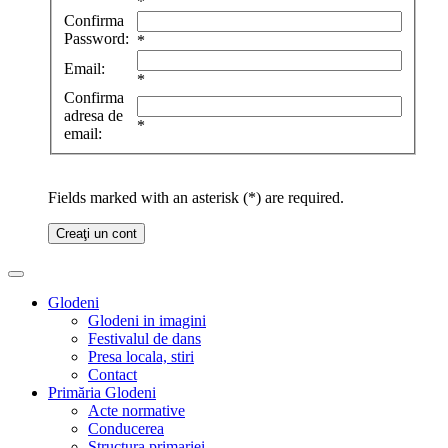
*
Confirma
Password:
*
Email:
*
Confirma
adresa de
*
email:
Fields marked with an asterisk (*) are required.
Creaţi un cont
Glodeni
Glodeni in imagini
Festivalul de dans
Presa locala, stiri
Contact
Primăria Glodeni
Acte normative
Conducerea
Structura primariei