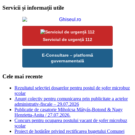
Servicii și informații utile
Serviciul de urgență 112
E-Consultare – platformă
guvernamentală
Cele mai recente
Rezultatul selecției dosarelor pentru postul de șofer microbuz
școlar
Anunț colectiv pentru comunicarea prin publicitate a actelor
administrativ-fiscale – 29.07.2026
Publicatie de casatorie Miholcsa Mátyás-Botond & Nagy
Henrietta-Anita / 27.07.2026.
Concurs pentru ocuparea postului vacant de șofer microbuz
școlar
Proiect de hotărâre privind rectificarea bugetului Comunei