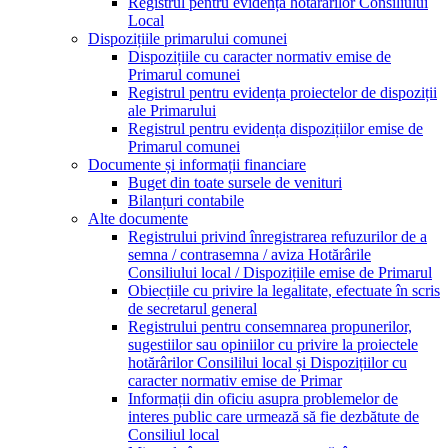
Registrul pentru evidența hotărârilor Consiliului
Local
Dispozițiile primarului comunei
Dispozițiile cu caracter normativ emise de
Primarul comunei
Registrul pentru evidența proiectelor de dispoziții
ale Primarului
Registrul pentru evidența dispozițiilor emise de
Primarul comunei
Documente și informații financiare
Buget din toate sursele de venituri
Bilanțuri contabile
Alte documente
Registrului privind înregistrarea refuzurilor de a
semna / contrasemna / aviza Hotărârile
Consiliului local / Dispozițiile emise de Primarul
Obiecțiile cu privire la legalitate, efectuate în scris
de secretarul general
Registrului pentru consemnarea propunerilor,
sugestiilor sau opiniilor cu privire la proiectele
hotărârilor Consililui local și Dispozițiilor cu
caracter normativ emise de Primar
Informații din oficiu asupra problemelor de
interes public care urmează să fie dezbătute de
Consiliul local