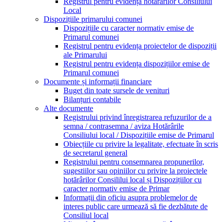
Registrul pentru evidența hotărârilor Consiliului
Local
Dispozițiile primarului comunei
Dispozițiile cu caracter normativ emise de
Primarul comunei
Registrul pentru evidența proiectelor de dispoziții
ale Primarului
Registrul pentru evidența dispozițiilor emise de
Primarul comunei
Documente și informații financiare
Buget din toate sursele de venituri
Bilanțuri contabile
Alte documente
Registrului privind înregistrarea refuzurilor de a
semna / contrasemna / aviza Hotărârile
Consiliului local / Dispozițiile emise de Primarul
Obiecțiile cu privire la legalitate, efectuate în scris
de secretarul general
Registrului pentru consemnarea propunerilor,
sugestiilor sau opiniilor cu privire la proiectele
hotărârilor Consililui local și Dispozițiilor cu
caracter normativ emise de Primar
Informații din oficiu asupra problemelor de
interes public care urmează să fie dezbătute de
Consiliul local