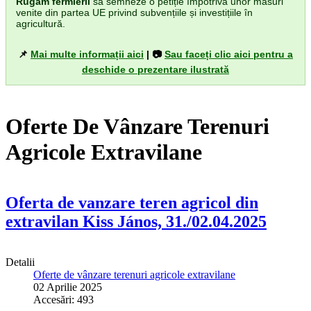
Rugăm fermierii
să semneze o petiție împotriva unor măsuri
venite din partea UE privind subvențiile și investițiile în
agricultură.
📌
Mai multe informații aici
| 📷
Sau faceți clic aici pentru a
deschide o prezentare ilustrată
Oferte De Vânzare Terenuri
Agricole Extravilane
Oferta de vanzare teren agricol din
extravilan Kiss János, 31./02.04.2025
Detalii
Oferte de vânzare terenuri agricole extravilane
02 Aprilie 2025
Accesări: 493