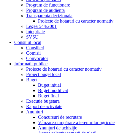
Program de functionare
Program de audienta
Transparenta decizionala
Proiecte de hotarari cu caracter normativ
Legea 544/2001
Integritate
SVSU
Consiliul local
Consilieri
Comisii
Convocator
Informatii publice
Proiecte de hotarari cu caracter normativ
Proiect buget local
Buget
Buget initial
Buget modificat
Buget final
Executie bugetara
Raport de activitate
Anunturi
Concursuri de recrutare
Vânzare-cumpărare a terenurilor agricole
Anunțuri de achiziție