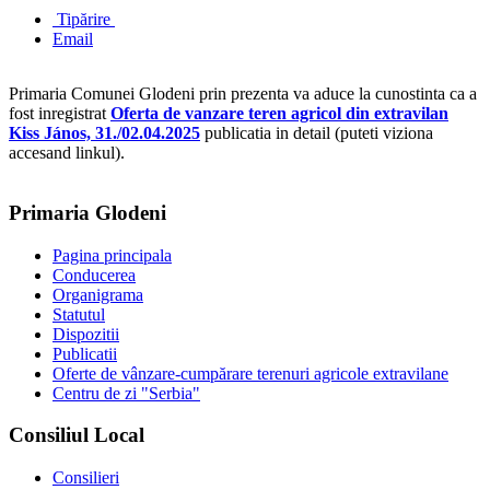
Tipărire
Email
Primaria Comunei Glodeni prin prezenta va aduce la cunostinta ca a
fost inregistrat
Oferta de vanzare teren agricol din extravilan
Kiss János, 31./02.04.2025
publicatia in detail (puteti viziona
accesand linkul).
Primaria Glodeni
Pagina principala
Conducerea
Organigrama
Statutul
Dispozitii
Publicatii
Oferte de vânzare-cumpărare terenuri agricole extravilane
Centru de zi "Serbia"
Consiliul Local
Consilieri