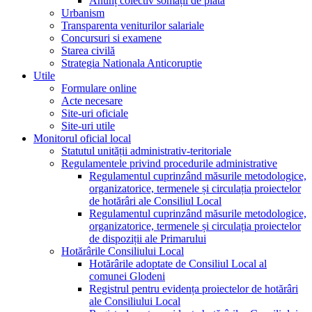
Anunț colectiv somații de plată
Urbanism
Transparenta veniturilor salariale
Concursuri si examene
Starea civilă
Strategia Nationala Anticoruptie
Utile
Formulare online
Acte necesare
Site-uri oficiale
Site-uri utile
Monitorul oficial local
Statutul unității administrativ-teritoriale
Regulamentele privind procedurile administrative
Regulamentul cuprinzând măsurile metodologice,
organizatorice, termenele și circulația proiectelor
de hotărâri ale Consiliul Local
Regulamentul cuprinzând măsurile metodologice,
organizatorice, termenele și circulația proiectelor
de dispoziții ale Primarului
Hotărârile Consiliului Local
Hotărârile adoptate de Consiliul Local al
comunei Glodeni
Registrul pentru evidența proiectelor de hotărâri
ale Consiliului Local