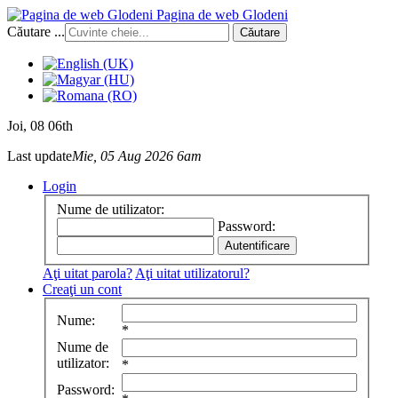
Pagina de web Glodeni
Căutare ...
Căutare
Joi
, 08 06th
Last update
Mie, 05 Aug 2026 6am
Login
Nume de utilizator:
Password:
Aţi uitat parola?
Aţi uitat utilizatorul?
Creaţi un cont
Nume:
*
Nume de
utilizator:
*
Password: