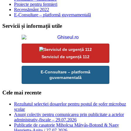
Proiecte pentru fermieri
Recensământ 2022
E-Consultare – platformă guvernamentală
Servicii și informații utile
Serviciul de urgență 112
E-Consultare – platformă
guvernamentală
Cele mai recente
Rezultatul selecției dosarelor pentru postul de șofer microbuz
școlar
Anunț colectiv pentru comunicarea prin publicitate a actelor
administrativ-fiscale – 29.07.2026
Publicatie de casatorie Miholcsa Mátyás-Botond & Nagy
Henrietta-Anita / 27.07.2026.