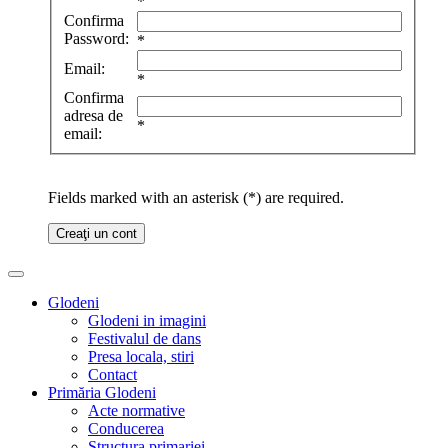
*
Confirma
Password:
*
Email:
*
Confirma
adresa de
*
email:
Fields marked with an asterisk (*) are required.
Creaţi un cont
Glodeni
Glodeni in imagini
Festivalul de dans
Presa locala, stiri
Contact
Primăria Glodeni
Acte normative
Conducerea
Structura primariei