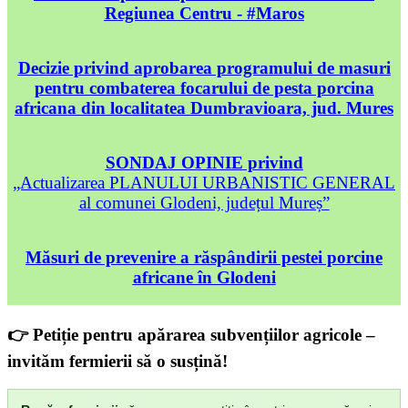
Regiunea Centru - #Maros
Decizie privind aprobarea programului de masuri
pentru combaterea focarului de pesta porcina
africana din localitatea Dumbravioara, jud. Mures
SONDAJ OPINIE privind
„Actualizarea PLANULUI URBANISTIC GENERAL
al comunei Glodeni, județul Mureș”
Măsuri de prevenire a răspândirii pestei porcine
africane în Glodeni
👉 Petiție pentru apărarea subvențiilor agricole –
invităm fermierii să o susțină!