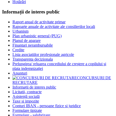
Hotărâri
Informații de interes public
Raport anual de activitate primar
Rapoarte anuale de activitate ale consilierilor locali
Urbanism
Plan urbanistic general (PUG)
Planul de aparare
Finantari nerambursabile
Credite
Lista asociatiilor profesionale agricole
Transparenta decizionala
Prelungirea/ reluarea concediului de creştere a copilului şi
plata indemnizaţiei
Anunturi
CONCURSURI DE
RECRUTARE
Informații de interes public
Licitatii, contracte
Asistență socială
Taxe si impozite
Conturi IBAN - persoane fizice si juridice
Formulare tipizate
Formulare - salubrizare