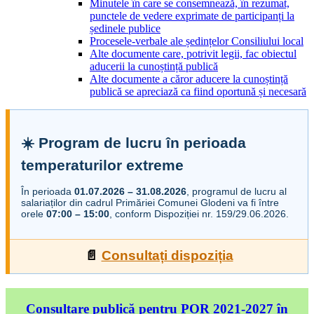
Minutele în care se consemnează, în rezumat,
punctele de vedere exprimate de participanți la
ședinele publice
Procesele-verbale ale ședințelor Consiliului local
Alte documente care, potrivit legii, fac obiectul
aducerii la cunoștință publică
Alte documente a căror aducere la cunoștință
publică se apreciază ca fiind oportună și necesară
☀️ Program de lucru în perioada
temperaturilor extreme
În perioada
01.07.2026 – 31.08.2026
, programul de lucru al
salariaților din cadrul Primăriei Comunei Glodeni va fi între
orele
07:00 – 15:00
, conform Dispoziției nr. 159/29.06.2026.
📄
Consultați dispoziția
Consultare publică pentru POR 2021-2027 în