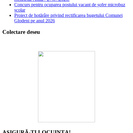
Concurs pentru ocuparea postului vacant de șofer microbuz
școlar
Proiect de hotărâre privind rectificarea bugetului Comunei
Glodeni pe anul 2026
Colectare deseu
ASIGURĂ-ȚI LOCUINȚA!