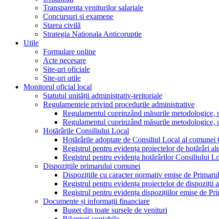
Transparenta veniturilor salariale
Concursuri si examene
Starea civilă
Strategia Nationala Anticoruptie
Utile
Formulare online
Acte necesare
Site-uri oficiale
Site-uri utile
Monitorul oficial local
Statutul unității administrativ-teritoriale
Regulamentele privind procedurile administrative
Regulamentul cuprinzând măsurile metodologice, orga
Regulamentul cuprinzând măsurile metodologice, orga
Hotărârile Consiliului Local
Hotărârile adoptate de Consiliul Local al comunei
Registrul pentru evidența proiectelor de hotărâri al
Registrul pentru evidența hotărârilor Consiliului L
Dispozițiile primarului comunei
Dispozițiile cu caracter normativ emise de Primar
Registrul pentru evidența proiectelor de dispoziții 
Registrul pentru evidența dispozițiilor emise de P
Documente și informații financiare
Buget din toate sursele de venituri
Bilanțuri contabile