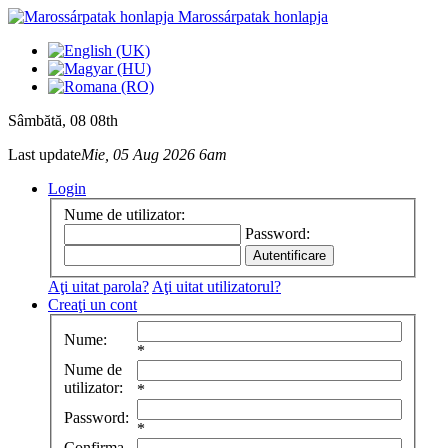
Marossárpatak honlapja
Sâmbătă
, 08 08th
Last update
Mie, 05 Aug 2026 6am
Login
Nume de utilizator:
Password:
Aţi uitat parola?
Aţi uitat utilizatorul?
Creaţi un cont
Nume:
*
Nume de
utilizator:
*
Password:
*
Confirma