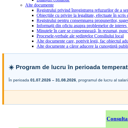
Alte documente
Registrului privind înregistrarea refuzurilor de a s
Obiecțiile cu privire la legalitate, efectuate în scris
Registrului pentru consemnarea propunerilor, sugesti
Informații din oficiu asupra problemelor de interes
Minutele în care se consemnează, în rezumat, punct
Procesele-verbale ale ședințelor Consiliului local
Alte documente care, potrivit legii, fac obiectul adu
Alte documente a căror aducere la cunoștință public
☀️ Program de lucru în perioada temperat
În perioada
01.07.2026 – 31.08.2026
, programul de lucru al salar
Consulta