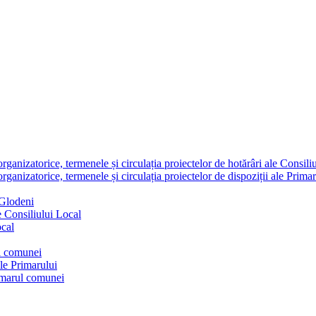
nizatorice, termenele și circulația proiectelor de hotărâri ale Consili
nizatorice, termenele și circulația proiectelor de dispoziții ale Primar
 Glodeni
e Consiliului Local
ocal
ul comunei
ale Primarului
rimarul comunei