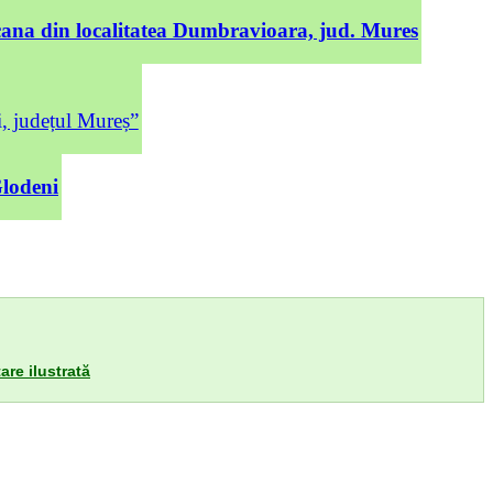
cana din localitatea Dumbravioara, jud. Mures
județul Mureș”
Glodeni
are ilustrată