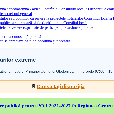
emna / contrasemna / aviza Hotărârile Consiliului local / Dispozițiile em
 de secretarul general
ilor sau opiniilor cu privire la proiectele hotărârilor Consililui local ș
 public care urmează să fie dezbătute de Consiliul local
ele de vedere exprimate de participanți la ședinele publice
cerii la cunoștință publică
ă se apreciază ca fiind oportună și necesară
urilor extreme
iaților din cadrul Primăriei Comunei Glodeni va fi între orele
07:00 – 15
📄
Consultați dispoziția
re publică pentru POR 2021-2027 în Regiunea Centru