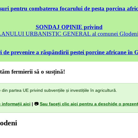
uri pentru combaterea focarului de pesta porcina afri
SONDAJ OPINIE privind
 PLANULUI URBANISTIC GENERAL al comunei Glodeni, 
 de prevenire a răspândirii pestei porcine africane în 
tăm fermierii să o susțină!
n partea UE privind subvențiile și investițiile în agricultură.
 informații aici
| 📷
Sau faceți clic aici pentru a deschide o prezent
lodeni