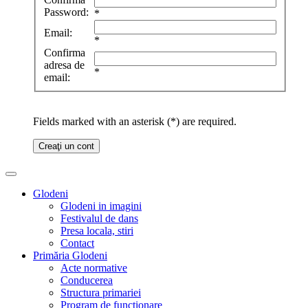
Password:
*
Email:
*
Confirma
adresa de
*
email:
Fields marked with an asterisk (*) are required.
Creaţi un cont
Glodeni
Glodeni in imagini
Festivalul de dans
Presa locala, stiri
Contact
Primăria Glodeni
Acte normative
Conducerea
Structura primariei
Program de functionare