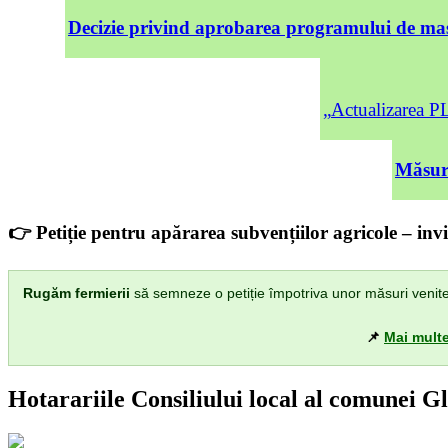
Decizie privind aprobarea programului de mas
„Actualizarea
Măsuri
👉 Petiție pentru apărarea subvențiilor agricole – invi
Rugăm fermierii
să semneze o petiție împotriva unor măsuri venite di
📌
Mai multe
Hotarariile Consiliului local al comunei G