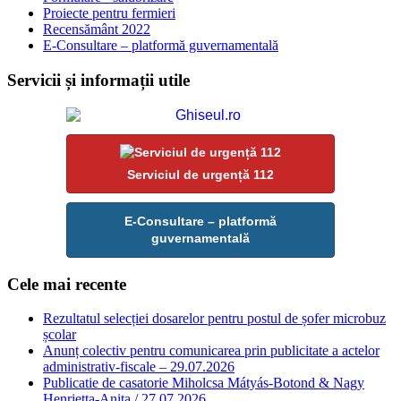
Proiecte pentru fermieri
Recensământ 2022
E-Consultare – platformă guvernamentală
Servicii și informații utile
Serviciul de urgență 112
E-Consultare – platformă
guvernamentală
Cele mai recente
Rezultatul selecției dosarelor pentru postul de șofer microbuz
școlar
Anunț colectiv pentru comunicarea prin publicitate a actelor
administrativ-fiscale – 29.07.2026
Publicatie de casatorie Miholcsa Mátyás-Botond & Nagy
Henrietta-Anita / 27.07.2026.