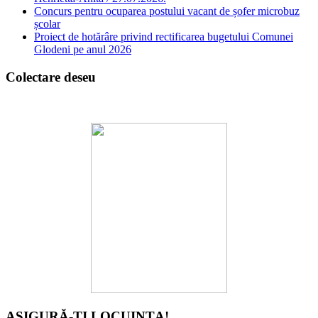
Concurs pentru ocuparea postului vacant de șofer microbuz
școlar
Proiect de hotărâre privind rectificarea bugetului Comunei
Glodeni pe anul 2026
Colectare deseu
ASIGURĂ-ȚI LOCUINȚA!