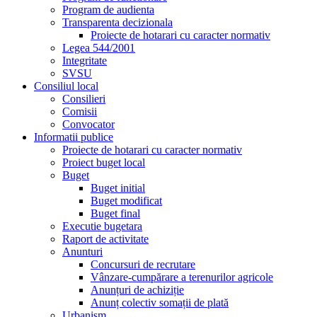
Program de audienta
Transparenta decizionala
Proiecte de hotarari cu caracter normativ
Legea 544/2001
Integritate
SVSU
Consiliul local
Consilieri
Comisii
Convocator
Informatii publice
Proiecte de hotarari cu caracter normativ
Proiect buget local
Buget
Buget initial
Buget modificat
Buget final
Executie bugetara
Raport de activitate
Anunturi
Concursuri de recrutare
Vânzare-cumpărare a terenurilor agricole
Anunțuri de achiziție
Anunț colectiv somații de plată
Urbanism