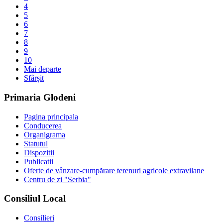
4
5
6
7
8
9
10
Mai departe
Sfârșit
Primaria Glodeni
Pagina principala
Conducerea
Organigrama
Statutul
Dispozitii
Publicatii
Oferte de vânzare-cumpărare terenuri agricole extravilane
Centru de zi "Serbia"
Consiliul Local
Consilieri