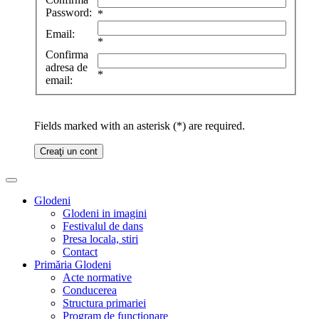
Password:
*
Email:
*
Confirma
adresa de
*
email:
Fields marked with an asterisk (*) are required.
Creaţi un cont
Glodeni
Glodeni in imagini
Festivalul de dans
Presa locala, stiri
Contact
Primăria Glodeni
Acte normative
Conducerea
Structura primariei
Program de functionare