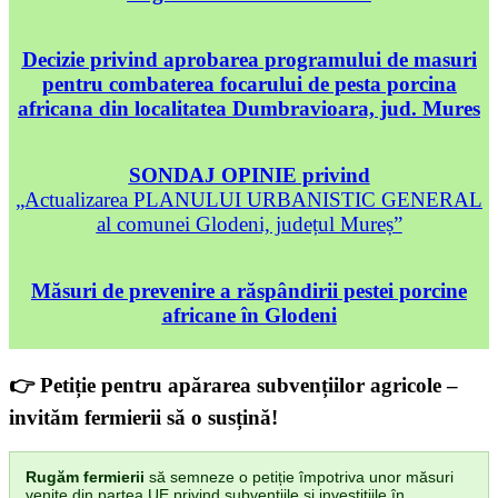
Decizie privind aprobarea programului de masuri
pentru combaterea focarului de pesta porcina
africana din localitatea Dumbravioara, jud. Mures
SONDAJ OPINIE privind
„Actualizarea PLANULUI URBANISTIC GENERAL
al comunei Glodeni, județul Mureș”
Măsuri de prevenire a răspândirii pestei porcine
africane în Glodeni
👉 Petiție pentru apărarea subvențiilor agricole –
invităm fermierii să o susțină!
Rugăm fermierii
să semneze o petiție împotriva unor măsuri
venite din partea UE privind subvențiile și investițiile în