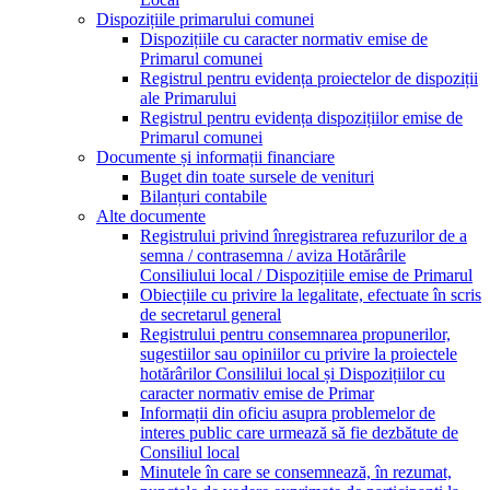
Dispozițiile primarului comunei
Dispozițiile cu caracter normativ emise de
Primarul comunei
Registrul pentru evidența proiectelor de dispoziții
ale Primarului
Registrul pentru evidența dispozițiilor emise de
Primarul comunei
Documente și informații financiare
Buget din toate sursele de venituri
Bilanțuri contabile
Alte documente
Registrului privind înregistrarea refuzurilor de a
semna / contrasemna / aviza Hotărârile
Consiliului local / Dispozițiile emise de Primarul
Obiecțiile cu privire la legalitate, efectuate în scris
de secretarul general
Registrului pentru consemnarea propunerilor,
sugestiilor sau opiniilor cu privire la proiectele
hotărârilor Consililui local și Dispozițiilor cu
caracter normativ emise de Primar
Informații din oficiu asupra problemelor de
interes public care urmează să fie dezbătute de
Consiliul local
Minutele în care se consemnează, în rezumat,