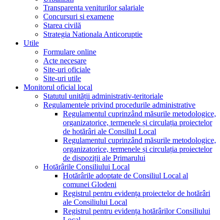
Transparenta veniturilor salariale
Concursuri si examene
Starea civilă
Strategia Nationala Anticoruptie
Utile
Formulare online
Acte necesare
Site-uri oficiale
Site-uri utile
Monitorul oficial local
Statutul unității administrativ-teritoriale
Regulamentele privind procedurile administrative
Regulamentul cuprinzând măsurile metodologice,
organizatorice, termenele și circulația proiectelor
de hotărâri ale Consiliul Local
Regulamentul cuprinzând măsurile metodologice,
organizatorice, termenele și circulația proiectelor
de dispoziții ale Primarului
Hotărârile Consiliului Local
Hotărârile adoptate de Consiliul Local al
comunei Glodeni
Registrul pentru evidența proiectelor de hotărâri
ale Consiliului Local
Registrul pentru evidența hotărârilor Consiliului
Local