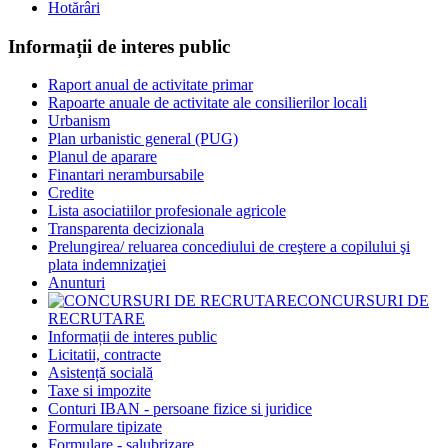
Hotărâri
Informații de interes public
Raport anual de activitate primar
Rapoarte anuale de activitate ale consilierilor locali
Urbanism
Plan urbanistic general (PUG)
Planul de aparare
Finantari nerambursabile
Credite
Lista asociatiilor profesionale agricole
Transparenta decizionala
Prelungirea/ reluarea concediului de creştere a copilului şi
plata indemnizaţiei
Anunturi
CONCURSURI DE
RECRUTARE
Informații de interes public
Licitatii, contracte
Asistență socială
Taxe si impozite
Conturi IBAN - persoane fizice si juridice
Formulare tipizate
Formulare - salubrizare