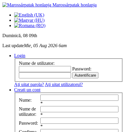
Marossárpatak honlapja
Duminică
, 08 09th
Last update
Mie, 05 Aug 2026 6am
Login
Nume de utilizator:
Password:
Aţi uitat parola?
Aţi uitat utilizatorul?
Creaţi un cont
Nume:
*
Nume de
utilizator:
*
Password:
*
Confirma