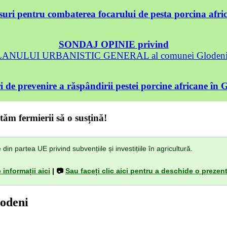
uri pentru combaterea focarului de pesta porcina afri
SONDAJ OPINIE privind
 PLANULUI URBANISTIC GENERAL al comunei Glodeni, 
 de prevenire a răspândirii pestei porcine africane în 
tăm fermierii să o susțină!
n partea UE privind subvențiile și investițiile în agricultură.
 informații aici
| 📷
Sau faceți clic aici pentru a deschide o prezent
lodeni