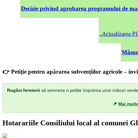
Decizie privind aprobarea programului de mas
„Actualizarea
Măsuri
👉 Petiție pentru apărarea subvențiilor agricole – invi
Rugăm fermierii
să semneze o petiție împotriva unor măsuri venite di
📌
Mai multe
Hotarariile Consiliului local al comunei G