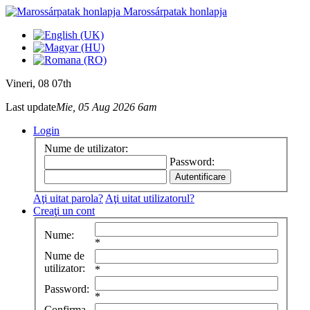
Marossárpatak honlapja
Vineri
, 08 07th
Last update
Mie, 05 Aug 2026 6am
Login
Nume de utilizator:
Password:
Aţi uitat parola?
Aţi uitat utilizatorul?
Creaţi un cont
Nume:
*
Nume de
utilizator:
*
Password:
*
Confirma