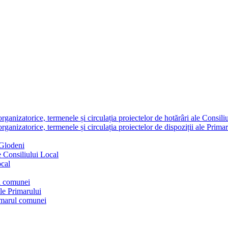
nizatorice, termenele și circulația proiectelor de hotărâri ale Consili
nizatorice, termenele și circulația proiectelor de dispoziții ale Primar
 Glodeni
e Consiliului Local
ocal
ul comunei
ale Primarului
rimarul comunei