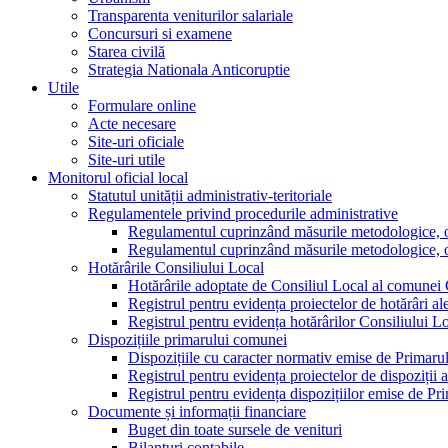
Transparenta veniturilor salariale
Concursuri si examene
Starea civilă
Strategia Nationala Anticoruptie
Utile
Formulare online
Acte necesare
Site-uri oficiale
Site-uri utile
Monitorul oficial local
Statutul unității administrativ-teritoriale
Regulamentele privind procedurile administrative
Regulamentul cuprinzând măsurile metodologice, orga
Regulamentul cuprinzând măsurile metodologice, orga
Hotărârile Consiliului Local
Hotărârile adoptate de Consiliul Local al comunei
Registrul pentru evidența proiectelor de hotărâri al
Registrul pentru evidența hotărârilor Consiliului L
Dispozițiile primarului comunei
Dispozițiile cu caracter normativ emise de Primar
Registrul pentru evidența proiectelor de dispoziții 
Registrul pentru evidența dispozițiilor emise de P
Documente și informații financiare
Buget din toate sursele de venituri
Bilanțuri contabile