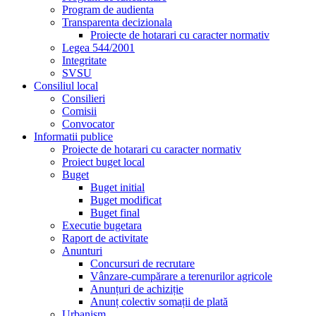
Program de audienta
Transparenta decizionala
Proiecte de hotarari cu caracter normativ
Legea 544/2001
Integritate
SVSU
Consiliul local
Consilieri
Comisii
Convocator
Informatii publice
Proiecte de hotarari cu caracter normativ
Proiect buget local
Buget
Buget initial
Buget modificat
Buget final
Executie bugetara
Raport de activitate
Anunturi
Concursuri de recrutare
Vânzare-cumpărare a terenurilor agricole
Anunțuri de achiziție
Anunț colectiv somații de plată
Urbanism