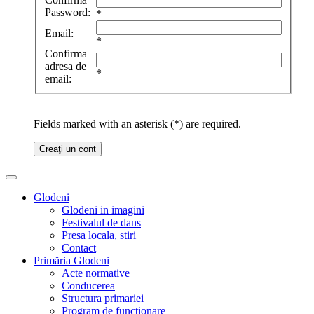
Password:
*
Email:
*
Confirma
adresa de
*
email:
Fields marked with an asterisk (*) are required.
Creaţi un cont
Glodeni
Glodeni in imagini
Festivalul de dans
Presa locala, stiri
Contact
Primăria Glodeni
Acte normative
Conducerea
Structura primariei
Program de functionare