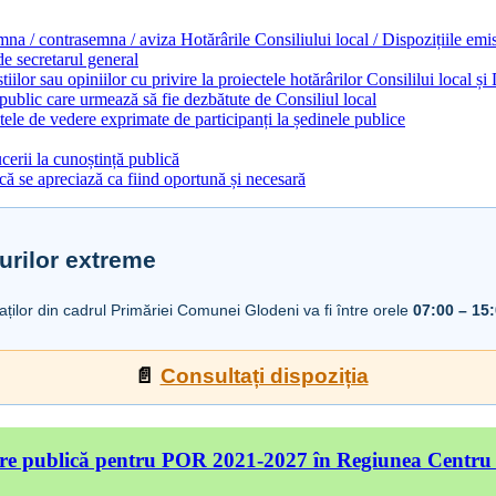
emna / contrasemna / aviza Hotărârile Consiliului local / Dispozițiile em
 de secretarul general
ilor sau opiniilor cu privire la proiectele hotărârilor Consililui local ș
 public care urmează să fie dezbătute de Consiliul local
ele de vedere exprimate de participanți la ședinele publice
cerii la cunoștință publică
ă se apreciază ca fiind oportună și necesară
urilor extreme
iaților din cadrul Primăriei Comunei Glodeni va fi între orele
07:00 – 15
📄
Consultați dispoziția
re publică pentru POR 2021-2027 în Regiunea Centru