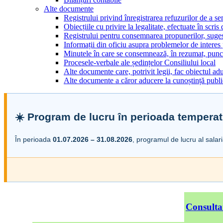
Alte documente
Registrului privind înregistrarea refuzurilor de a s
Obiecțiile cu privire la legalitate, efectuate în scris
Registrului pentru consemnarea propunerilor, sugesti
Informații din oficiu asupra problemelor de interes
Minutele în care se consemnează, în rezumat, punct
Procesele-verbale ale ședințelor Consiliului local
Alte documente care, potrivit legii, fac obiectul adu
Alte documente a căror aducere la cunoștință public
☀️ Program de lucru în perioada temperat
În perioada
01.07.2026 – 31.08.2026
, programul de lucru al salar
Consulta