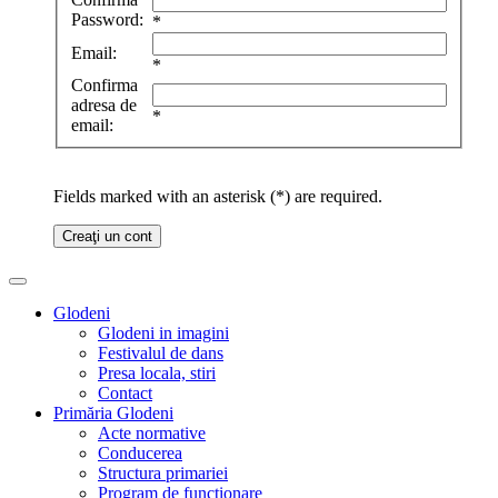
Password:
*
Email:
*
Confirma
adresa de
*
email:
Fields marked with an asterisk (*) are required.
Creaţi un cont
Glodeni
Glodeni in imagini
Festivalul de dans
Presa locala, stiri
Contact
Primăria Glodeni
Acte normative
Conducerea
Structura primariei
Program de functionare