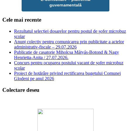
guvernamentală
Cele mai recente
Rezultatul selecției dosarelor pentru postul de șofer microbuz
școlar
Anunț colectiv pentru comunicarea prin publicitate a actelor
administrativ-fiscale – 29.07.2026
Publicatie de casatorie Miholcsa Mátyás-Botond & Nagy
Henrietta-Anita / 27.07.2026.
Concurs pentru ocuparea postului vacant de șofer microbuz
școlar
Proiect de hotărâre privind rectificarea bugetului Comunei
Glodeni pe anul 2026
Colectare deseu