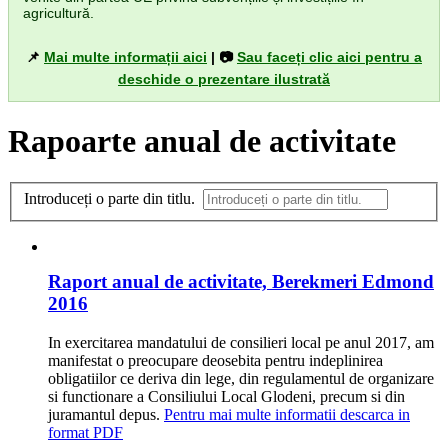
agricultură.
📌
Mai multe informații aici
| 📷
Sau faceți clic aici pentru a
deschide o prezentare ilustrată
Rapoarte anual de activitate
Introduceți o parte din titlu.
Raport anual de activitate, Berekmeri Edmond
2016
In exercitarea mandatului de consilieri local pe anul 2017, am
manifestat o preocupare deosebita pentru indeplinirea
obligatiilor ce deriva din lege, din regulamentul de organizare
si functionare a Consiliului Local Glodeni, precum si din
juramantul depus.
Pentru mai multe informatii descarca in
format PDF