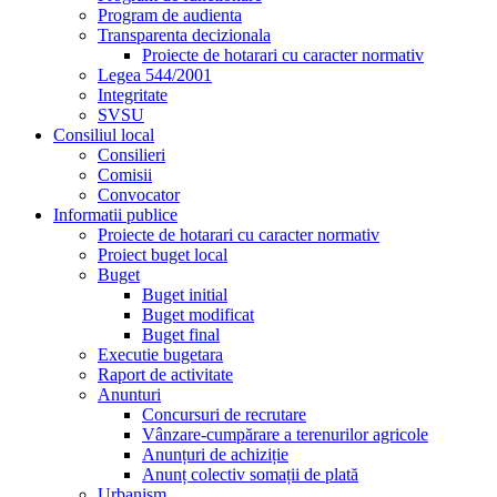
Program de audienta
Transparenta decizionala
Proiecte de hotarari cu caracter normativ
Legea 544/2001
Integritate
SVSU
Consiliul local
Consilieri
Comisii
Convocator
Informatii publice
Proiecte de hotarari cu caracter normativ
Proiect buget local
Buget
Buget initial
Buget modificat
Buget final
Executie bugetara
Raport de activitate
Anunturi
Concursuri de recrutare
Vânzare-cumpărare a terenurilor agricole
Anunțuri de achiziție
Anunț colectiv somații de plată
Urbanism