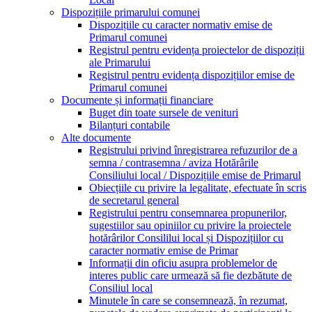
Dispozițiile primarului comunei
Dispozițiile cu caracter normativ emise de
Primarul comunei
Registrul pentru evidența proiectelor de dispoziții
ale Primarului
Registrul pentru evidența dispozițiilor emise de
Primarul comunei
Documente și informații financiare
Buget din toate sursele de venituri
Bilanțuri contabile
Alte documente
Registrului privind înregistrarea refuzurilor de a
semna / contrasemna / aviza Hotărârile
Consiliului local / Dispozițiile emise de Primarul
Obiecțiile cu privire la legalitate, efectuate în scris
de secretarul general
Registrului pentru consemnarea propunerilor,
sugestiilor sau opiniilor cu privire la proiectele
hotărârilor Consililui local și Dispozițiilor cu
caracter normativ emise de Primar
Informații din oficiu asupra problemelor de
interes public care urmează să fie dezbătute de
Consiliul local
Minutele în care se consemnează, în rezumat,