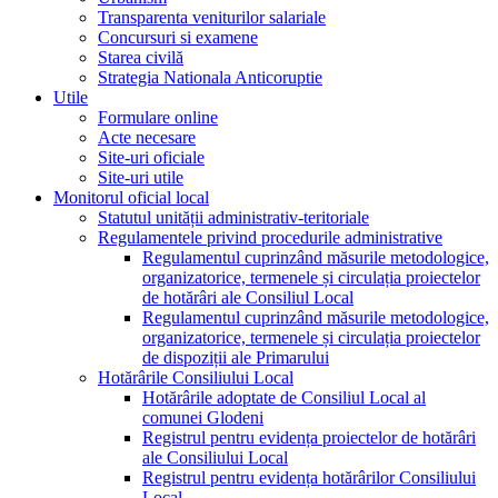
Transparenta veniturilor salariale
Concursuri si examene
Starea civilă
Strategia Nationala Anticoruptie
Utile
Formulare online
Acte necesare
Site-uri oficiale
Site-uri utile
Monitorul oficial local
Statutul unității administrativ-teritoriale
Regulamentele privind procedurile administrative
Regulamentul cuprinzând măsurile metodologice,
organizatorice, termenele și circulația proiectelor
de hotărâri ale Consiliul Local
Regulamentul cuprinzând măsurile metodologice,
organizatorice, termenele și circulația proiectelor
de dispoziții ale Primarului
Hotărârile Consiliului Local
Hotărârile adoptate de Consiliul Local al
comunei Glodeni
Registrul pentru evidența proiectelor de hotărâri
ale Consiliului Local
Registrul pentru evidența hotărârilor Consiliului
Local