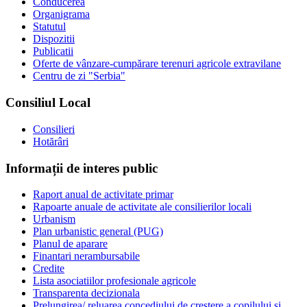
Conducerea
Organigrama
Statutul
Dispozitii
Publicatii
Oferte de vânzare-cumpărare terenuri agricole extravilane
Centru de zi "Serbia"
Consiliul Local
Consilieri
Hotărâri
Informații de interes public
Raport anual de activitate primar
Rapoarte anuale de activitate ale consilierilor locali
Urbanism
Plan urbanistic general (PUG)
Planul de aparare
Finantari nerambursabile
Credite
Lista asociatiilor profesionale agricole
Transparenta decizionala
Prelungirea/ reluarea concediului de creştere a copilului şi