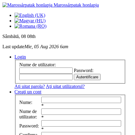
Marossárpatak honlapja
Sâmbătă
, 08 08th
Last update
Mie, 05 Aug 2026 6am
Login
Nume de utilizator:
Password:
Aţi uitat parola?
Aţi uitat utilizatorul?
Creaţi un cont
Nume:
*
Nume de
utilizator:
*
Password:
*
Confirma