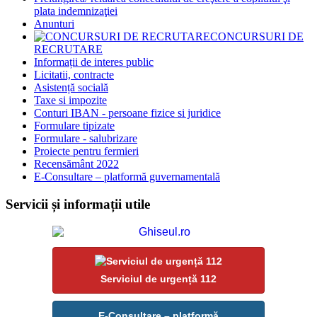
plata indemnizaţiei
Anunturi
CONCURSURI DE
RECRUTARE
Informații de interes public
Licitatii, contracte
Asistență socială
Taxe si impozite
Conturi IBAN - persoane fizice si juridice
Formulare tipizate
Formulare - salubrizare
Proiecte pentru fermieri
Recensământ 2022
E-Consultare – platformă guvernamentală
Servicii și informații utile
Serviciul de urgență 112
E-Consultare – platformă