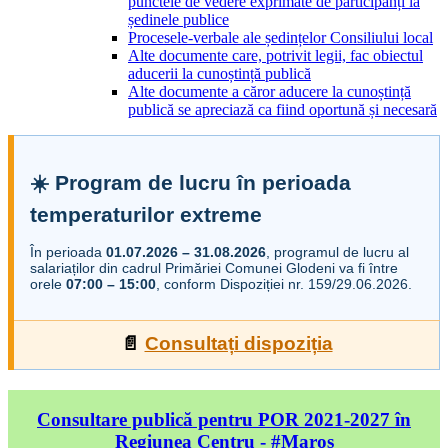
punctele de vedere exprimate de participanți la
ședinele publice
Procesele-verbale ale ședințelor Consiliului local
Alte documente care, potrivit legii, fac obiectul
aducerii la cunoștință publică
Alte documente a căror aducere la cunoștință
publică se apreciază ca fiind oportună și necesară
☀️ Program de lucru în perioada
temperaturilor extreme
În perioada
01.07.2026 – 31.08.2026
, programul de lucru al
salariaților din cadrul Primăriei Comunei Glodeni va fi între
orele
07:00 – 15:00
, conform Dispoziției nr. 159/29.06.2026.
📄
Consultați dispoziția
Consultare publică pentru POR 2021-2027 în
Regiunea Centru - #Maros