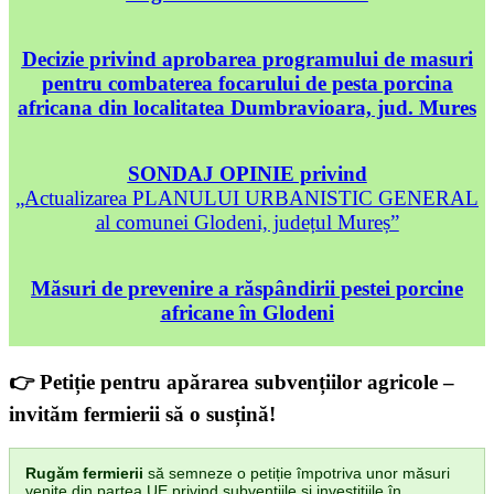
Decizie privind aprobarea programului de masuri
pentru combaterea focarului de pesta porcina
africana din localitatea Dumbravioara, jud. Mures
SONDAJ OPINIE privind
„Actualizarea PLANULUI URBANISTIC GENERAL
al comunei Glodeni, județul Mureș”
Măsuri de prevenire a răspândirii pestei porcine
africane în Glodeni
👉 Petiție pentru apărarea subvențiilor agricole –
invităm fermierii să o susțină!
Rugăm fermierii
să semneze o petiție împotriva unor măsuri
venite din partea UE privind subvențiile și investițiile în