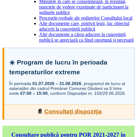
Minutele în care se consemnează, în rezumat,
punctele de vedere exprimate de participanți la
ședinele publice
Procesele-verbale ale ședințelor Consiliului local
Alte documente care, potrivit legii, fac obiectul
aducerii la cunoștință publică
Alte documente a căror aducere la cunoștință
publică se apreciază ca fiind oportună și necesară
☀️ Program de lucru în perioada
temperaturilor extreme
În perioada
01.07.2026 – 31.08.2026
, programul de lucru al
salariaților din cadrul Primăriei Comunei Glodeni va fi între
orele
07:00 – 15:00
, conform Dispoziției nr. 159/29.06.2026.
📄
Consultați dispoziția
Consultare publică pentru POR 2021-2027 în