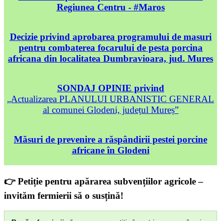
Regiunea Centru - #Maros
Decizie privind aprobarea programului de masuri
pentru combaterea focarului de pesta porcina
africana din localitatea Dumbravioara, jud. Mures
SONDAJ OPINIE privind
„Actualizarea PLANULUI URBANISTIC GENERAL
al comunei Glodeni, județul Mureș”
Măsuri de prevenire a răspândirii pestei porcine
africane în Glodeni
👉 Petiție pentru apărarea subvențiilor agricole –
invităm fermierii să o susțină!