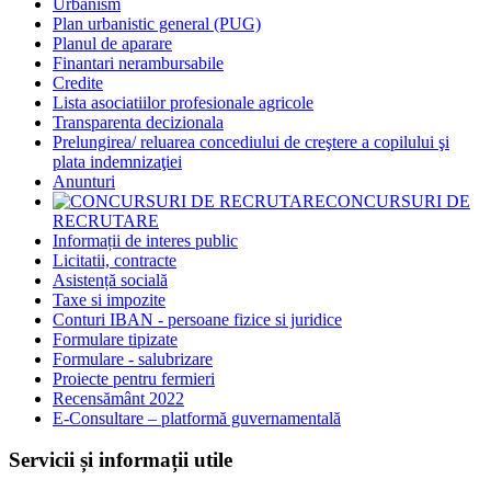
Urbanism
Plan urbanistic general (PUG)
Planul de aparare
Finantari nerambursabile
Credite
Lista asociatiilor profesionale agricole
Transparenta decizionala
Prelungirea/ reluarea concediului de creştere a copilului şi
plata indemnizaţiei
Anunturi
CONCURSURI DE
RECRUTARE
Informații de interes public
Licitatii, contracte
Asistență socială
Taxe si impozite
Conturi IBAN - persoane fizice si juridice
Formulare tipizate
Formulare - salubrizare
Proiecte pentru fermieri
Recensământ 2022
E-Consultare – platformă guvernamentală
Servicii și informații utile