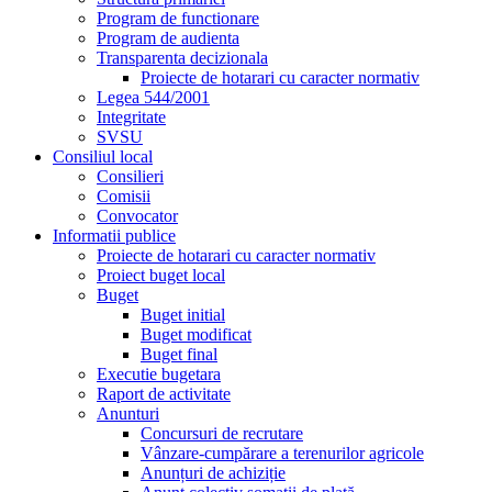
Program de functionare
Program de audienta
Transparenta decizionala
Proiecte de hotarari cu caracter normativ
Legea 544/2001
Integritate
SVSU
Consiliul local
Consilieri
Comisii
Convocator
Informatii publice
Proiecte de hotarari cu caracter normativ
Proiect buget local
Buget
Buget initial
Buget modificat
Buget final
Executie bugetara
Raport de activitate
Anunturi
Concursuri de recrutare
Vânzare-cumpărare a terenurilor agricole
Anunțuri de achiziție