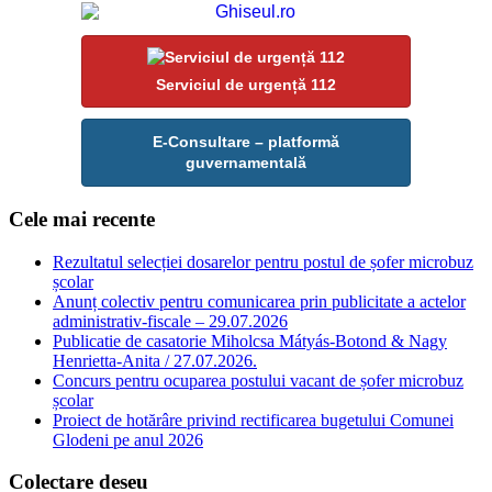
Serviciul de urgență 112
E-Consultare – platformă
guvernamentală
Cele mai recente
Rezultatul selecției dosarelor pentru postul de șofer microbuz
școlar
Anunț colectiv pentru comunicarea prin publicitate a actelor
administrativ-fiscale – 29.07.2026
Publicatie de casatorie Miholcsa Mátyás-Botond & Nagy
Henrietta-Anita / 27.07.2026.
Concurs pentru ocuparea postului vacant de șofer microbuz
școlar
Proiect de hotărâre privind rectificarea bugetului Comunei
Glodeni pe anul 2026
Colectare deseu