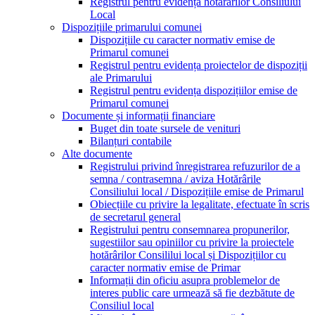
Registrul pentru evidența hotărârilor Consiliului
Local
Dispozițiile primarului comunei
Dispozițiile cu caracter normativ emise de
Primarul comunei
Registrul pentru evidența proiectelor de dispoziții
ale Primarului
Registrul pentru evidența dispozițiilor emise de
Primarul comunei
Documente și informații financiare
Buget din toate sursele de venituri
Bilanțuri contabile
Alte documente
Registrului privind înregistrarea refuzurilor de a
semna / contrasemna / aviza Hotărârile
Consiliului local / Dispozițiile emise de Primarul
Obiecțiile cu privire la legalitate, efectuate în scris
de secretarul general
Registrului pentru consemnarea propunerilor,
sugestiilor sau opiniilor cu privire la proiectele
hotărârilor Consililui local și Dispozițiilor cu
caracter normativ emise de Primar
Informații din oficiu asupra problemelor de
interes public care urmează să fie dezbătute de
Consiliul local