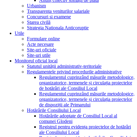
Anunț colectiv somații de plată
Urbanism
Transparenta veniturilor salariale
Concursuri si examene
Starea civilă
Strategia Nationala Anticoruptie
Utile
Formulare online
Acte necesare
Site-uri oficiale
Site-uri utile
Monitorul oficial local
Statutul unității administrativ-teritoriale
Regulamentele privind procedurile administrative
Regulamentul cuprinzând măsurile metodologice,
organizatorice, termenele și circulația proiectelor
de hotărâri ale Consiliul Local
Regulamentul cuprinzând măsurile metodologice,
organizatorice, termenele și circulația proiectelor
de dispoziții ale Primarului
Hotărârile Consiliului Local
Hotărârile adoptate de Consiliul Local al
comunei Glodeni
Registrul pentru evidența proiectelor de hotărâri
ale Consiliului Local