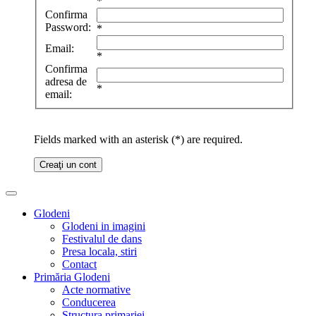
*
Confirma
Password:
*
Email:
*
Confirma
adresa de
*
email:
Fields marked with an asterisk (*) are required.
Creaţi un cont
Glodeni
Glodeni in imagini
Festivalul de dans
Presa locala, stiri
Contact
Primăria Glodeni
Acte normative
Conducerea
Structura primariei