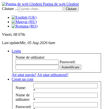
Pagina de web Glodeni
Căutare ...
Căutare
Vineri
, 08 07th
Last update
Mie, 05 Aug 2026 6am
Login
Nume de utilizator:
Password:
Aţi uitat parola?
Aţi uitat utilizatorul?
Creaţi un cont
Nume:
*
Nume de
utilizator:
*
Password: