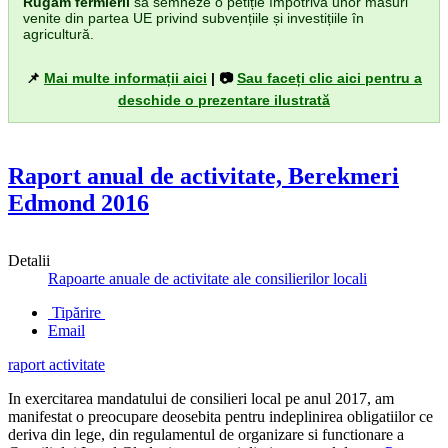
Rugăm fermierii
să semneze o petiție împotriva unor măsuri
venite din partea UE privind subvențiile și investițiile în
agricultură.
📌
Mai multe informații aici
| 📷
Sau faceți clic aici pentru a
deschide o prezentare ilustrată
Raport anual de activitate, Berekmeri
Edmond 2016
Detalii
Rapoarte anuale de activitate ale consilierilor locali
Tipărire
Email
raport activitate
In exercitarea mandatului de consilieri local pe anul 2017, am
manifestat o preocupare deosebita pentru indeplinirea obligatiilor ce
deriva din lege, din regulamentul de organizare si functionare a