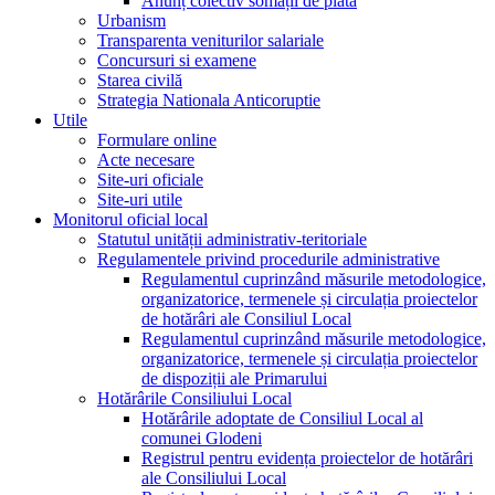
Anunț colectiv somații de plată
Urbanism
Transparenta veniturilor salariale
Concursuri si examene
Starea civilă
Strategia Nationala Anticoruptie
Utile
Formulare online
Acte necesare
Site-uri oficiale
Site-uri utile
Monitorul oficial local
Statutul unității administrativ-teritoriale
Regulamentele privind procedurile administrative
Regulamentul cuprinzând măsurile metodologice,
organizatorice, termenele și circulația proiectelor
de hotărâri ale Consiliul Local
Regulamentul cuprinzând măsurile metodologice,
organizatorice, termenele și circulația proiectelor
de dispoziții ale Primarului
Hotărârile Consiliului Local
Hotărârile adoptate de Consiliul Local al
comunei Glodeni
Registrul pentru evidența proiectelor de hotărâri
ale Consiliului Local