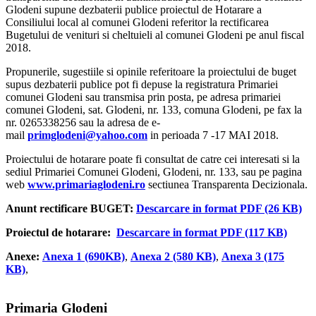
Glodeni supune dezbaterii publice proiectul de Hotarare a
Consiliului local al comunei Glodeni referitor la rectificarea
Bugetului de venituri si cheltuieli al comunei Glodeni pe anul fiscal
2018.
Propunerile, sugestiile si opinile referitoare la proiectului de buget
supus dezbaterii publice pot fi depuse la registratura Primariei
comunei Glodeni sau transmisa prin posta, pe adresa primariei
comunei Glodeni, sat. Glodeni, nr. 133, comuna Glodeni, pe fax la
nr. 0265338256 sau la adresa de e-
mail
primglodeni@yahoo.com
in perioada 7 -17 MAI 2018.
Proiectului de hotarare poate fi consultat de catre cei interesati si la
sediul Primariei Comunei Glodeni, Glodeni, nr. 133, sau pe pagina
web
www.primariaglodeni.ro
sectiunea Transparenta Decizionala.
Anunt rectificare BUGET:
Descarcare in format PDF (26 KB)
Proiectul de hotarare:
Descarcare in format PDF (117 KB)
Anexe:
Anexa 1 (690KB)
,
Anexa 2 (580 KB)
,
Anexa 3 (175
KB)
,
Primaria Glodeni