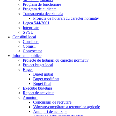
Program de functionare
Program de audienta
Transparenta decizionala
Proiecte de hotarari cu caracter normativ
Legea 544/2001
Integritate
SVSU
Consiliul local
Consilieri
Comisii
Convocator
Informatii publice
Proiecte de hotarari cu caracter normativ
Proiect buget local
Buget
Buget initial
Buget modificat
Buget final
Executie bugetara
Raport de activitate
Anunturi
Concursuri de recrutare
Vânzare-cumpărare a terenurilor agricole
Anunțuri de achiziție