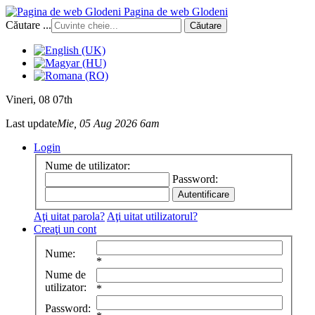
Pagina de web Glodeni
Căutare ...
Căutare
Vineri
, 08 07th
Last update
Mie, 05 Aug 2026 6am
Login
Nume de utilizator:
Password:
Aţi uitat parola?
Aţi uitat utilizatorul?
Creaţi un cont
Nume:
*
Nume de
utilizator:
*
Password: