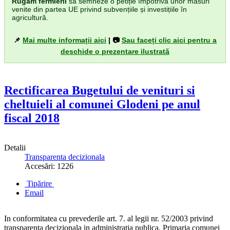
Rugăm fermierii
să semneze o petiție împotriva unor măsuri
venite din partea UE privind subvențiile și investițiile în
agricultură.
📌
Mai multe informații aici
| 📷
Sau faceți clic aici pentru a
deschide o prezentare ilustrată
Rectificarea Bugetului de venituri si
cheltuieli al comunei Glodeni pe anul
fiscal 2018
Detalii
Transparenta decizionala
Accesări: 1226
Tipărire
Email
In conformitatea cu prevederile art. 7. al legii nr. 52/2003 privind
transparenta decizionala in administratia publica, Primaria comunei