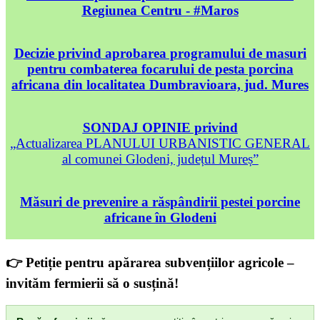
Regiunea Centru - #Maros
Decizie privind aprobarea programului de masuri
pentru combaterea focarului de pesta porcina
africana din localitatea Dumbravioara, jud. Mures
SONDAJ OPINIE privind
„Actualizarea PLANULUI URBANISTIC GENERAL
al comunei Glodeni, județul Mureș”
Măsuri de prevenire a răspândirii pestei porcine
africane în Glodeni
👉 Petiție pentru apărarea subvențiilor agricole –
invităm fermierii să o susțină!