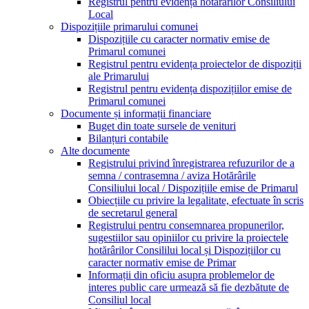
Registrul pentru evidența hotărârilor Consiliului
Local
Dispozițiile primarului comunei
Dispozițiile cu caracter normativ emise de
Primarul comunei
Registrul pentru evidența proiectelor de dispoziții
ale Primarului
Registrul pentru evidența dispozițiilor emise de
Primarul comunei
Documente și informații financiare
Buget din toate sursele de venituri
Bilanțuri contabile
Alte documente
Registrului privind înregistrarea refuzurilor de a
semna / contrasemna / aviza Hotărârile
Consiliului local / Dispozițiile emise de Primarul
Obiecțiile cu privire la legalitate, efectuate în scris
de secretarul general
Registrului pentru consemnarea propunerilor,
sugestiilor sau opiniilor cu privire la proiectele
hotărârilor Consililui local și Dispozițiilor cu
caracter normativ emise de Primar
Informații din oficiu asupra problemelor de
interes public care urmează să fie dezbătute de
Consiliul local