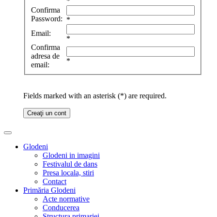
*
Confirma
Password:
*
Email:
*
Confirma
adresa de
*
email:
Fields marked with an asterisk (*) are required.
Creaţi un cont
Glodeni
Glodeni in imagini
Festivalul de dans
Presa locala, stiri
Contact
Primăria Glodeni
Acte normative
Conducerea
Structura primariei