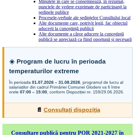
Minutele în care se consemnează, în rezumat,
punctele de vedere exprimate de participanți la
ședinele publice
Procesele-verbale ale ședințelor Consiliului local
Alte documente care, potrivit legii, fac obiectul
aducerii la cunoștință publică
Alte documente a căror aducere la cunoștință
publică se apreciază ca fiind oportună și necesară
☀️ Program de lucru în perioada
temperaturilor extreme
În perioada
01.07.2026 – 31.08.2026
, programul de lucru al
salariaților din cadrul Primăriei Comunei Glodeni va fi între
orele
07:00 – 15:00
, conform Dispoziției nr. 159/29.06.2026.
📄
Consultați dispoziția
Consultare publică pentru POR 2021-2027 în