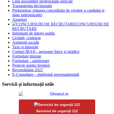
Lista asociatiilor profesionale agricole
Transparenta decizionala
Prelungirea/ reluarea concediului de creştere a copilului şi
plata indemnizaţiei
Anunturi
CONCURSURI DE
RECRUTARE
Informații de interes public
Licitatii, contracte
Asistență socială
Taxe si impozite
Conturi IBAN - persoane fizice si juridice
Formulare tipizate
Formulare - salubrizare
Proiecte pentru fermieri
Recensământ 2022
E-Consultare – platformă guvernamentală
Servicii și informații utile
Serviciul de urgență 112