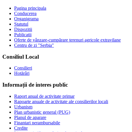
Pagina principala
Conducerea
Organigrama
Statutul
Dispozitii
Publicatii
Oferte de vânzare-cumpărare terenuri agricole extravilane
Centru de zi "Serbia"
Consiliul Local
Consilieri
Hotărâri
Informații de interes public
Raport anual de activitate primar
Rapoarte anuale de activitate ale consilierilor locali
Urbanism
Plan urbanistic general (PUG)
Planul de aparare
Finantari nerambursabile
Credite