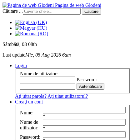
Pagina de web Glodeni
Căutare ...
Căutare
Sâmbătă
, 08 08th
Last update
Mie, 05 Aug 2026 6am
Login
Nume de utilizator:
Password:
Aţi uitat parola?
Aţi uitat utilizatorul?
Creaţi un cont
Nume:
*
Nume de
utilizator:
*
Password: