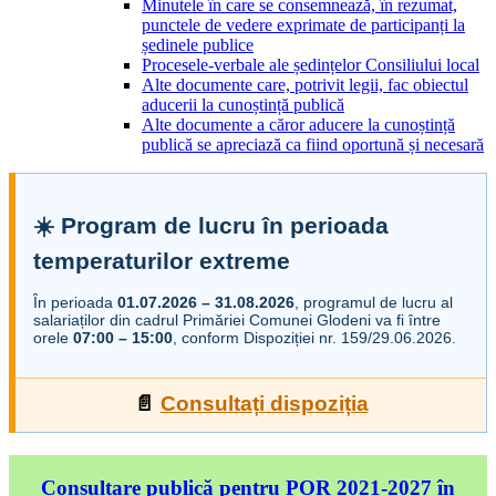
Minutele în care se consemnează, în rezumat,
punctele de vedere exprimate de participanți la
ședinele publice
Procesele-verbale ale ședințelor Consiliului local
Alte documente care, potrivit legii, fac obiectul
aducerii la cunoștință publică
Alte documente a căror aducere la cunoștință
publică se apreciază ca fiind oportună și necesară
☀️ Program de lucru în perioada
temperaturilor extreme
În perioada
01.07.2026 – 31.08.2026
, programul de lucru al
salariaților din cadrul Primăriei Comunei Glodeni va fi între
orele
07:00 – 15:00
, conform Dispoziției nr. 159/29.06.2026.
📄
Consultați dispoziția
Consultare publică pentru POR 2021-2027 în