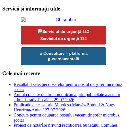
Servicii și informații utile
Serviciul de urgență 112
E-Consultare – platformă
guvernamentală
Cele mai recente
Rezultatul selecției dosarelor pentru postul de șofer microbuz
școlar
Anunț colectiv pentru comunicarea prin publicitate a actelor
administrativ-fiscale – 29.07.2026
Publicatie de casatorie Miholcsa Mátyás-Botond & Nagy
Henrietta-Anita / 27.07.2026.
Concurs pentru ocuparea postului vacant de șofer microbuz
școlar
Proiect de hotărâre privind rectificarea bugetului Comunei