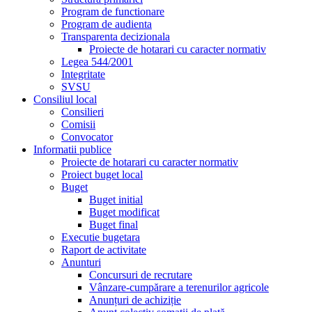
Program de functionare
Program de audienta
Transparenta decizionala
Proiecte de hotarari cu caracter normativ
Legea 544/2001
Integritate
SVSU
Consiliul local
Consilieri
Comisii
Convocator
Informatii publice
Proiecte de hotarari cu caracter normativ
Proiect buget local
Buget
Buget initial
Buget modificat
Buget final
Executie bugetara
Raport de activitate
Anunturi
Concursuri de recrutare
Vânzare-cumpărare a terenurilor agricole
Anunțuri de achiziție