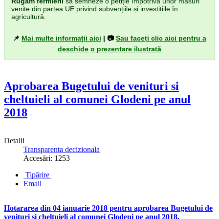
Rugăm fermierii
să semneze o petiție împotriva unor măsuri
venite din partea UE privind subvențiile și investițiile în
agricultură.
📌
Mai multe informații aici
| 📷
Sau faceți clic aici pentru a
deschide o prezentare ilustrată
Aprobarea Bugetului de venituri si
cheltuieli al comunei Glodeni pe anul
2018
Detalii
Transparenta decizionala
Accesări: 1253
Tipărire
Email
Hotararea din 04 ianuarie 2018 pentru aprobarea Bugetului de
venituri si cheltuieli al comunei Glodeni pe anul 2018.