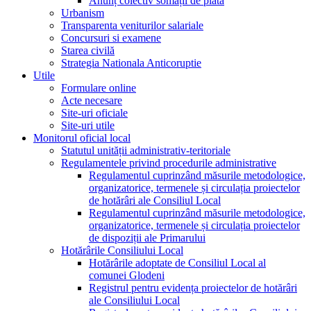
Anunț colectiv somații de plată
Urbanism
Transparenta veniturilor salariale
Concursuri si examene
Starea civilă
Strategia Nationala Anticoruptie
Utile
Formulare online
Acte necesare
Site-uri oficiale
Site-uri utile
Monitorul oficial local
Statutul unității administrativ-teritoriale
Regulamentele privind procedurile administrative
Regulamentul cuprinzând măsurile metodologice,
organizatorice, termenele și circulația proiectelor
de hotărâri ale Consiliul Local
Regulamentul cuprinzând măsurile metodologice,
organizatorice, termenele și circulația proiectelor
de dispoziții ale Primarului
Hotărârile Consiliului Local
Hotărârile adoptate de Consiliul Local al
comunei Glodeni
Registrul pentru evidența proiectelor de hotărâri
ale Consiliului Local