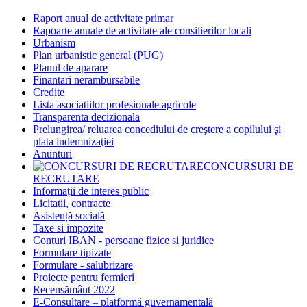
Raport anual de activitate primar
Rapoarte anuale de activitate ale consilierilor locali
Urbanism
Plan urbanistic general (PUG)
Planul de aparare
Finantari nerambursabile
Credite
Lista asociatiilor profesionale agricole
Transparenta decizionala
Prelungirea/ reluarea concediului de creştere a copilului şi
plata indemnizaţiei
Anunturi
CONCURSURI DE
RECRUTARE
Informații de interes public
Licitatii, contracte
Asistență socială
Taxe si impozite
Conturi IBAN - persoane fizice si juridice
Formulare tipizate
Formulare - salubrizare
Proiecte pentru fermieri
Recensământ 2022
E-Consultare – platformă guvernamentală