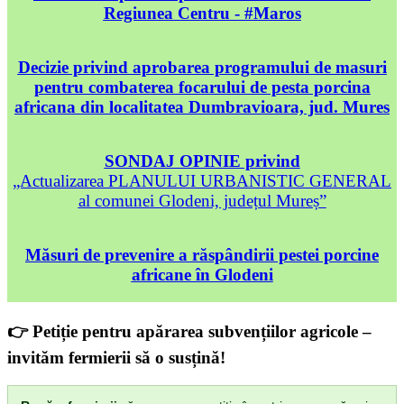
Regiunea Centru - #Maros
Decizie privind aprobarea programului de masuri
pentru combaterea focarului de pesta porcina
africana din localitatea Dumbravioara, jud. Mures
SONDAJ OPINIE privind
„Actualizarea PLANULUI URBANISTIC GENERAL
al comunei Glodeni, județul Mureș”
Măsuri de prevenire a răspândirii pestei porcine
africane în Glodeni
👉 Petiție pentru apărarea subvențiilor agricole –
invităm fermierii să o susțină!