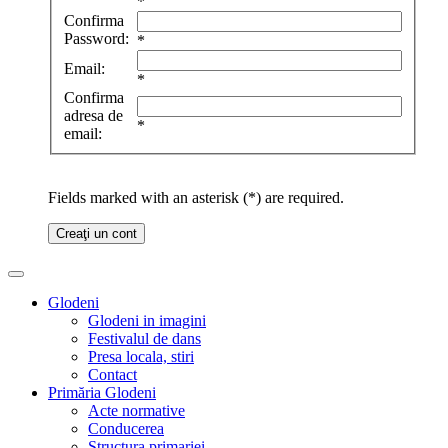
*
Confirma
Password:
*
Email:
*
Confirma
adresa de
*
email:
Fields marked with an asterisk (*) are required.
Creaţi un cont
Glodeni
Glodeni in imagini
Festivalul de dans
Presa locala, stiri
Contact
Primăria Glodeni
Acte normative
Conducerea
Structura primariei