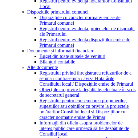
Registrul pentru evidența hotărârilor Consiliului
Local
Dispozițiile primarului comunei
Dispozițiile cu caracter normativ emise de
Primarul comunei
Registrul pentru evidența proiectelor de dispoziții
ale Primarului
Registrul pentru evidența dispozițiilor emise de
Primarul comunei
Documente și informații financiare
Buget din toate sursele de venituri
Bilanțuri contabile
Alte documente
Registrului privind înregistrarea refuzurilor de a
semna / contrasemna / aviza Hotărârile
Consiliului local / Dispozițiile emise de Primarul
Obiecțiile cu privire la legalitate, efectuate în scris
de secretarul general
Registrului pentru consemnarea propunerilor,
sugestiilor sau opiniilor cu privire la proiectele
hotărârilor Consililui local și Dispozițiilor cu
caracter normativ emise de Primar
Informații din oficiu asupra problemelor de
interes public care urmează să fie dezbătute de
Consiliul local