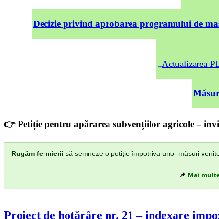
Decizie privind aprobarea programului de mas
„Actualizarea
Măsuri
👉 Petiție pentru apărarea subvențiilor agricole – invi
Rugăm fermierii
să semneze o petiție împotriva unor măsuri venite di
📌
Mai multe
Proiect de hotărâre nr. 21 – indexare impoz