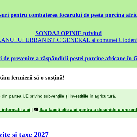
uri pentru combaterea focarului de pesta porcina afri
SONDAJ OPINIE privind
 PLANULUI URBANISTIC GENERAL al comunei Glodeni, 
 de prevenire a răspândirii pestei porcine africane în 
tăm fermierii să o susțină!
n partea UE privind subvențiile și investițiile în agricultură.
 informații aici
| 📷
Sau faceți clic aici pentru a deschide o prezent
ite și taxe 2027