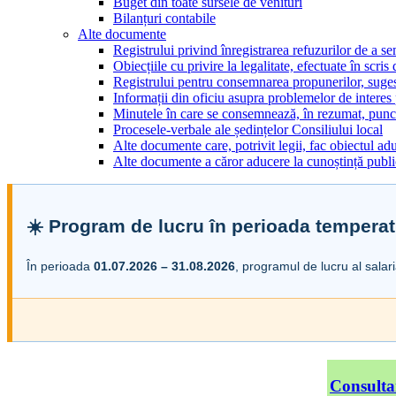
Buget din toate sursele de venituri
Bilanțuri contabile
Alte documente
Registrului privind înregistrarea refuzurilor de a s
Obiecțiile cu privire la legalitate, efectuate în scris
Registrului pentru consemnarea propunerilor, sugesti
Informații din oficiu asupra problemelor de interes
Minutele în care se consemnează, în rezumat, punct
Procesele-verbale ale ședințelor Consiliului local
Alte documente care, potrivit legii, fac obiectul adu
Alte documente a căror aducere la cunoștință public
☀️ Program de lucru în perioada temperat
În perioada
01.07.2026 – 31.08.2026
, programul de lucru al salar
Consulta