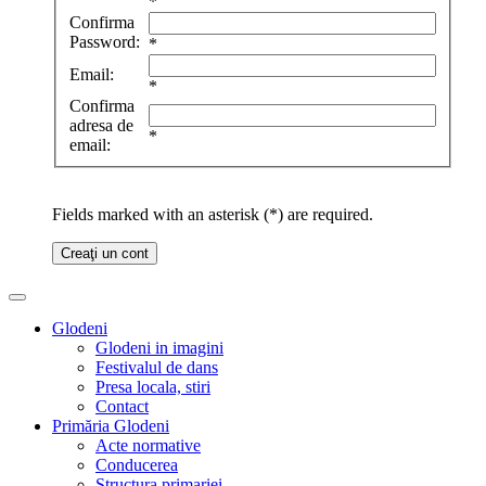
*
Confirma
Password:
*
Email:
*
Confirma
adresa de
*
email:
Fields marked with an asterisk (*) are required.
Creaţi un cont
Glodeni
Glodeni in imagini
Festivalul de dans
Presa locala, stiri
Contact
Primăria Glodeni
Acte normative
Conducerea
Structura primariei