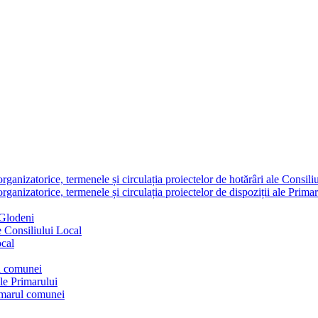
nizatorice, termenele și circulația proiectelor de hotărâri ale Consili
nizatorice, termenele și circulația proiectelor de dispoziții ale Primar
 Glodeni
e Consiliului Local
ocal
ul comunei
ale Primarului
rimarul comunei