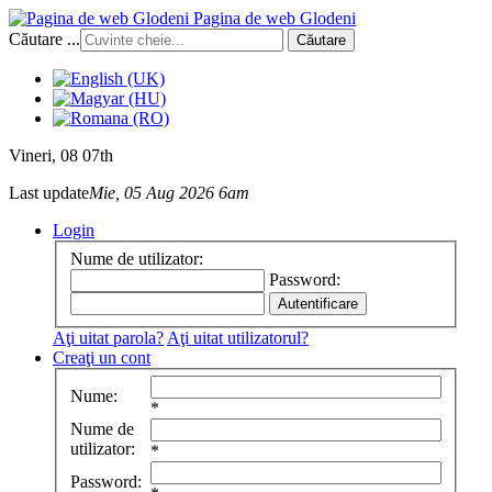
Pagina de web Glodeni
Căutare ...
Căutare
Vineri
, 08 07th
Last update
Mie, 05 Aug 2026 6am
Login
Nume de utilizator:
Password:
Aţi uitat parola?
Aţi uitat utilizatorul?
Creaţi un cont
Nume:
*
Nume de
utilizator:
*
Password: