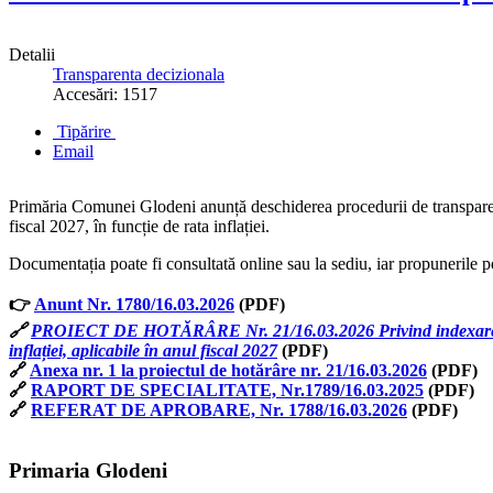
Detalii
Transparenta decizionala
Accesări: 1517
Tipărire
Email
Primăria Comunei Glodeni anunță deschiderea procedurii de transparență
fiscal 2027, în funcție de rata inflației.
Documentația poate fi consultată online sau la sediu, iar propunerile p
👉
Anunt Nr. 1780/16.03.2026
(PDF)
🔗
PROIECT DE HOTĂRÂRE Nr. 21/16.03.2026 Privind indexarea impozi
inflației, aplicabile în anul fiscal 2027
(PDF)
🔗
Anexa nr. 1 la proiectul de hotărâre nr. 21/16.03.2026
(PDF)
🔗
RAPORT DE SPECIALITATE, Nr.1789/16.03.2025
(PDF)
🔗
REFERAT DE APROBARE, Nr. 1788/16.03.2026
(PDF)
Primaria Glodeni