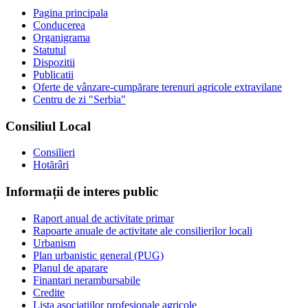
Pagina principala
Conducerea
Organigrama
Statutul
Dispozitii
Publicatii
Oferte de vânzare-cumpărare terenuri agricole extravilane
Centru de zi "Serbia"
Consiliul Local
Consilieri
Hotărâri
Informații de interes public
Raport anual de activitate primar
Rapoarte anuale de activitate ale consilierilor locali
Urbanism
Plan urbanistic general (PUG)
Planul de aparare
Finantari nerambursabile
Credite
Lista asociatiilor profesionale agricole