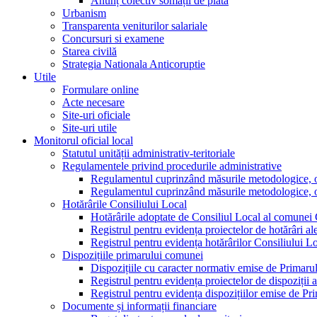
Anunț colectiv somații de plată
Urbanism
Transparenta veniturilor salariale
Concursuri si examene
Starea civilă
Strategia Nationala Anticoruptie
Utile
Formulare online
Acte necesare
Site-uri oficiale
Site-uri utile
Monitorul oficial local
Statutul unității administrativ-teritoriale
Regulamentele privind procedurile administrative
Regulamentul cuprinzând măsurile metodologice, orga
Regulamentul cuprinzând măsurile metodologice, orga
Hotărârile Consiliului Local
Hotărârile adoptate de Consiliul Local al comunei
Registrul pentru evidența proiectelor de hotărâri al
Registrul pentru evidența hotărârilor Consiliului L
Dispozițiile primarului comunei
Dispozițiile cu caracter normativ emise de Primar
Registrul pentru evidența proiectelor de dispoziții 
Registrul pentru evidența dispozițiilor emise de P
Documente și informații financiare