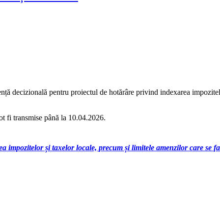
 decizională pentru proiectul de hotărâre privind indexarea impozitelor 
ot fi transmise până la 10.04.2026.
telor și taxelor locale, precum și limitele amenzilor care se fac v