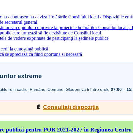
emna / contrasemna / aviza Hotărârile Consiliului local / Dispozițiile em
 de secretarul general
ilor sau opiniilor cu privire la proiectele hotărârilor Consililui local ș
 public care urmează să fie dezbătute de Consiliul local
ele de vedere exprimate de participanți la ședinele publice
cerii la cunoștință publică
ă se apreciază ca fiind oportună și necesară
urilor extreme
iaților din cadrul Primăriei Comunei Glodeni va fi între orele
07:00 – 15
📄
Consultați dispoziția
re publică pentru POR 2021-2027 în Regiunea Centru