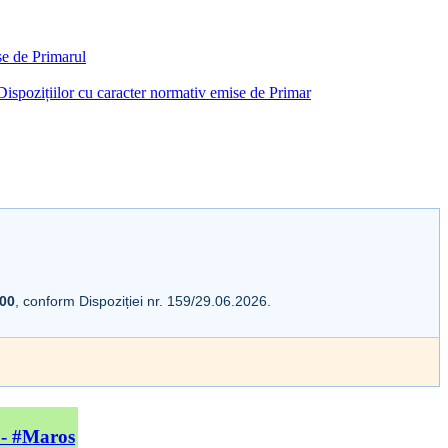
ise de Primarul
i Dispozițiilor cu caracter normativ emise de Primar
:00
, conform Dispoziției nr. 159/29.06.2026.
 - #Maros