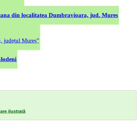
cana din localitatea Dumbravioara, jud. Mures
județul Mureș”
Glodeni
are ilustrată