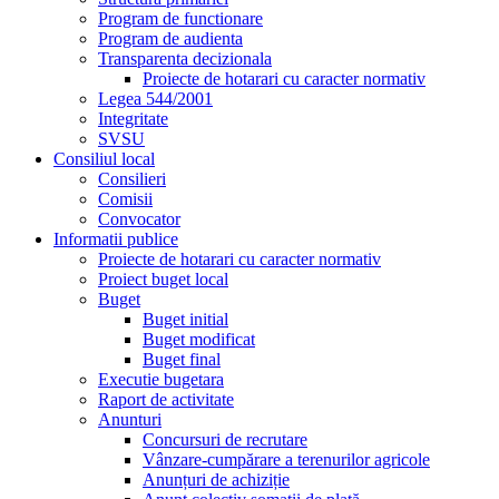
Program de functionare
Program de audienta
Transparenta decizionala
Proiecte de hotarari cu caracter normativ
Legea 544/2001
Integritate
SVSU
Consiliul local
Consilieri
Comisii
Convocator
Informatii publice
Proiecte de hotarari cu caracter normativ
Proiect buget local
Buget
Buget initial
Buget modificat
Buget final
Executie bugetara
Raport de activitate
Anunturi
Concursuri de recrutare
Vânzare-cumpărare a terenurilor agricole
Anunțuri de achiziție