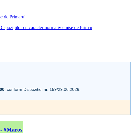
ise de Primarul
i Dispozițiilor cu caracter normativ emise de Primar
:00
, conform Dispoziției nr. 159/29.06.2026.
 - #Maros