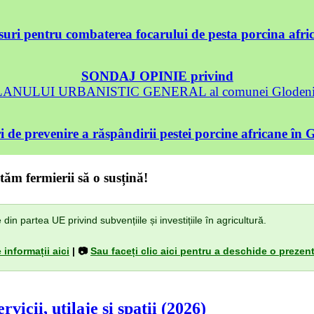
uri pentru combaterea focarului de pesta porcina afri
SONDAJ OPINIE privind
 PLANULUI URBANISTIC GENERAL al comunei Glodeni, 
 de prevenire a răspândirii pestei porcine africane în 
tăm fermierii să o susțină!
n partea UE privind subvențiile și investițiile în agricultură.
 informații aici
| 📷
Sau faceți clic aici pentru a deschide o prezent
vicii, utilaje și spații (2026)