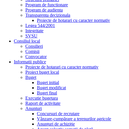
Program de functionare
Program de audienta
Transparenta decizionala
Proiecte de hotarari cu caracter normativ
Legea 544/2001
Integritate
SVSU
Consiliul local
Consilieri
Comisii
Convocator
Informatii publice
Proiecte de hotarari cu caracter normativ
Proiect buget local
Buget
Buget initial
Buget modificat
Buget final
Executie bugetara
Raport de activitate
Anunturi
Concursuri de recrutare
Vânzare-cumpărare a terenurilor agricole
Anunțuri de achiziție