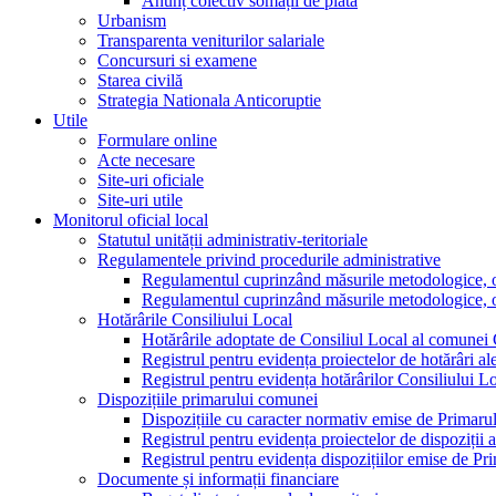
Anunț colectiv somații de plată
Urbanism
Transparenta veniturilor salariale
Concursuri si examene
Starea civilă
Strategia Nationala Anticoruptie
Utile
Formulare online
Acte necesare
Site-uri oficiale
Site-uri utile
Monitorul oficial local
Statutul unității administrativ-teritoriale
Regulamentele privind procedurile administrative
Regulamentul cuprinzând măsurile metodologice, orga
Regulamentul cuprinzând măsurile metodologice, orga
Hotărârile Consiliului Local
Hotărârile adoptate de Consiliul Local al comunei
Registrul pentru evidența proiectelor de hotărâri al
Registrul pentru evidența hotărârilor Consiliului L
Dispozițiile primarului comunei
Dispozițiile cu caracter normativ emise de Primar
Registrul pentru evidența proiectelor de dispoziții 
Registrul pentru evidența dispozițiilor emise de P
Documente și informații financiare