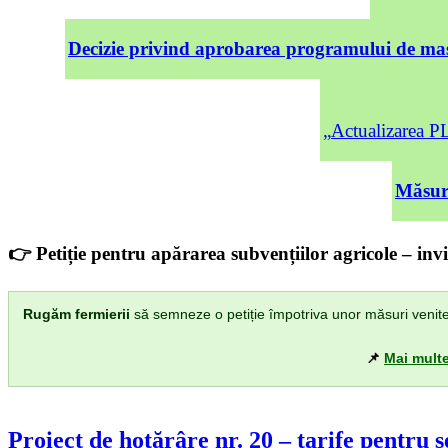
Decizie privind aprobarea programului de mas
„Actualizarea
Măsuri
👉 Petiție pentru apărarea subvențiilor agricole – invi
Rugăm fermierii
să semneze o petiție împotriva unor măsuri venite di
📌
Mai multe
Proiect de hotărâre nr. 20 – tarife pentru ser