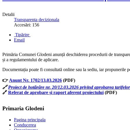
Detalii
Transparenta decizionala
Accesări: 156
Tipărire
Email
Primăria Comunei Glodeni anunță deschiderea procedurii de transparență 
și a regulamentului de aplicare.
Documentația poate fi consultată online sau la sediu, iar propunerile p
👉
Anunt Nr. 1702/13.03.2026
(PDF)
🔗
Proiect de hotărâre nr. 20/12.03.2026 privind aprobarea tarifelor pe
🔗
Referat de aprobare și raport aferent proiectului
(PDF)
Primaria Glodeni
Pagina principala
Conducerea