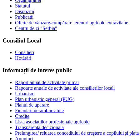
Organigrama
Statutul
Dispozitii
Publicatii
Oferte de vânzare-cumpărare terenuri agricole extravilane
Centru de zi "Serbia"
Consiliul Local
Consilieri
Hotărâri
Informații de interes public
Raport anual de activitate primar
Rapoarte anuale de activitate ale consilierilor locali
Urbanism
Plan urbanistic general (PUG)
Planul de aparare
Finantari nerambursabile
Credite
Lista asociatiilor profesionale agricole
Transparenta decizionala
Prelungirea/ reluarea concediului de creştere a copilului şi plata
Anunturi