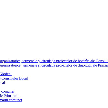
nizatorice, termenele și circulația proiectelor de hotărâri ale Consili
nizatorice, termenele și circulația proiectelor de dispoziții ale Primar
 Glodeni
e Consiliului Local
ocal
ul comunei
ale Primarului
rimarul comunei