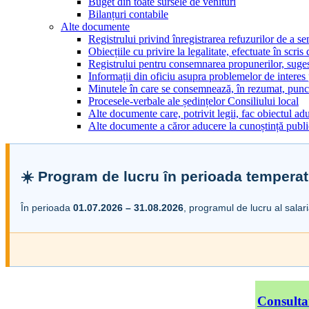
Buget din toate sursele de venituri
Bilanțuri contabile
Alte documente
Registrului privind înregistrarea refuzurilor de a s
Obiecțiile cu privire la legalitate, efectuate în scris
Registrului pentru consemnarea propunerilor, sugesti
Informații din oficiu asupra problemelor de interes
Minutele în care se consemnează, în rezumat, punct
Procesele-verbale ale ședințelor Consiliului local
Alte documente care, potrivit legii, fac obiectul adu
Alte documente a căror aducere la cunoștință public
☀️ Program de lucru în perioada temperat
În perioada
01.07.2026 – 31.08.2026
, programul de lucru al salar
Consulta