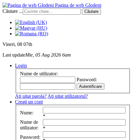
Pagina de web Glodeni
Căutare ...
Căutare
Vineri
, 08 07th
Last update
Mie, 05 Aug 2026 6am
Login
Nume de utilizator:
Password:
Aţi uitat parola?
Aţi uitat utilizatorul?
Creaţi un cont
Nume:
*
Nume de
utilizator:
*
Password: