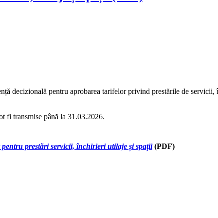
decizională pentru aprobarea tarifelor privind prestările de servicii, în
ot fi transmise până la 31.03.2026.
ntru prestări servicii, închirieri utilaje și spații
(PDF)