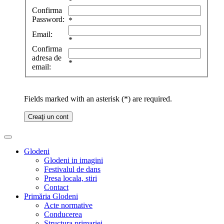
*
Confirma
Password:
*
Email:
*
Confirma
adresa de
*
email:
Fields marked with an asterisk (*) are required.
Creaţi un cont
Glodeni
Glodeni in imagini
Festivalul de dans
Presa locala, stiri
Contact
Primăria Glodeni
Acte normative
Conducerea
Structura primariei