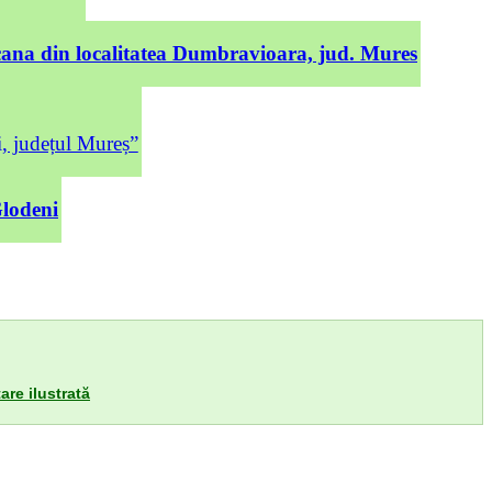
cana din localitatea Dumbravioara, jud. Mures
județul Mureș”
Glodeni
are ilustrată