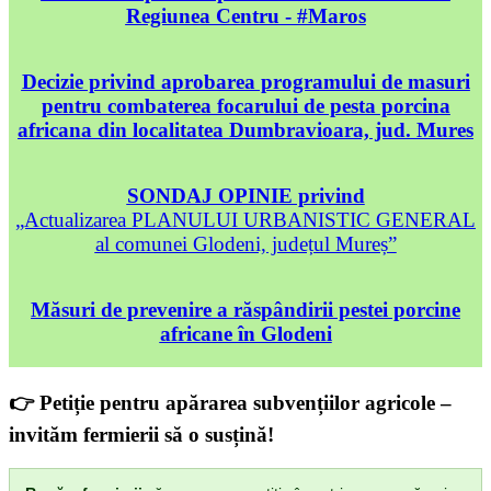
Regiunea Centru - #Maros
Decizie privind aprobarea programului de masuri
pentru combaterea focarului de pesta porcina
africana din localitatea Dumbravioara, jud. Mures
SONDAJ OPINIE privind
„Actualizarea PLANULUI URBANISTIC GENERAL
al comunei Glodeni, județul Mureș”
Măsuri de prevenire a răspândirii pestei porcine
africane în Glodeni
👉 Petiție pentru apărarea subvențiilor agricole –
invităm fermierii să o susțină!