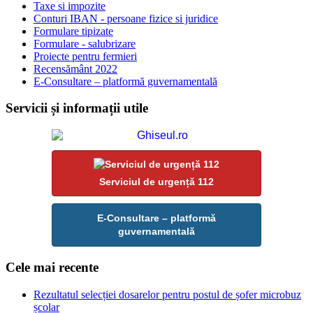
Taxe si impozite
Conturi IBAN - persoane fizice si juridice
Formulare tipizate
Formulare - salubrizare
Proiecte pentru fermieri
Recensământ 2022
E-Consultare – platformă guvernamentală
Servicii și informații utile
Serviciul de urgență 112
E-Consultare – platformă
guvernamentală
Cele mai recente
Rezultatul selecției dosarelor pentru postul de șofer microbuz
școlar