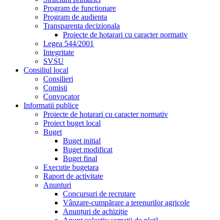
Program de functionare
Program de audienta
Transparenta decizionala
Proiecte de hotarari cu caracter normativ
Legea 544/2001
Integritate
SVSU
Consiliul local
Consilieri
Comisii
Convocator
Informatii publice
Proiecte de hotarari cu caracter normativ
Proiect buget local
Buget
Buget initial
Buget modificat
Buget final
Executie bugetara
Raport de activitate
Anunturi
Concursuri de recrutare
Vânzare-cumpărare a terenurilor agricole
Anunțuri de achiziție