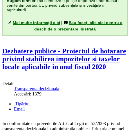
Rugăm fermierii
să semneze o petiție împotriva unor măsuri
venite din partea UE privind subvențiile și investițiile în
agricultură.
📌
Mai multe informații aici
| 📷
Sau faceți clic aici pentru a
deschide o prezentare ilustrată
Dezbatere publice - Proiectul de hotarare
privind stabilirea impozitelor si taxelor
locale aplicabile in anul fiscal 2020
Detalii
Transparenta decizionala
Accesări: 1379
Tipărire
Email
In conformitate cu prevederile Art 7. al Legii nr. 52/2003 privind
transparenta decizionala in administratia publica, Primaria comunei