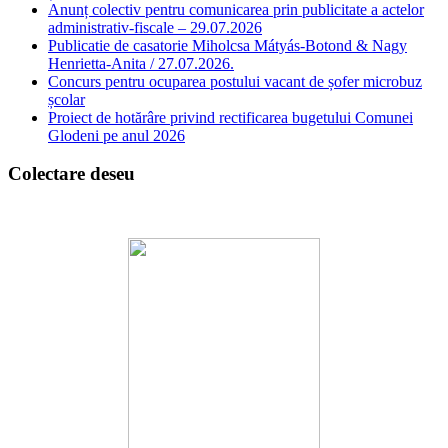
Anunț colectiv pentru comunicarea prin publicitate a actelor
administrativ-fiscale – 29.07.2026
Publicatie de casatorie Miholcsa Mátyás-Botond & Nagy
Henrietta-Anita / 27.07.2026.
Concurs pentru ocuparea postului vacant de șofer microbuz
școlar
Proiect de hotărâre privind rectificarea bugetului Comunei
Glodeni pe anul 2026
Colectare deseu