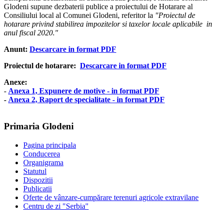
Glodeni supune dezbaterii publice a proiectului de Hotarare al
Consiliului local al Comunei Glodeni, referitor la
"Proiectul de
hotarare privind stabilirea impozitelor si taxelor locale aplicabile in
anul fiscal 2020."
Anunt:
Descarcare in format PDF
Proiectul de hotarare:
Descarcare in format PDF
Anexe:
-
Anexa 1, Expunere de motive - in format PDF
-
Anexa 2, Raport de specialitate - in format PDF
Primaria Glodeni
Pagina principala
Conducerea
Organigrama
Statutul
Dispozitii
Publicatii
Oferte de vânzare-cumpărare terenuri agricole extravilane
Centru de zi "Serbia"