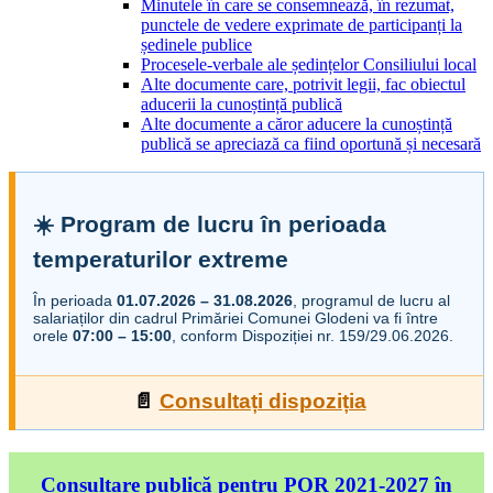
Minutele în care se consemnează, în rezumat,
punctele de vedere exprimate de participanți la
ședinele publice
Procesele-verbale ale ședințelor Consiliului local
Alte documente care, potrivit legii, fac obiectul
aducerii la cunoștință publică
Alte documente a căror aducere la cunoștință
publică se apreciază ca fiind oportună și necesară
☀️ Program de lucru în perioada
temperaturilor extreme
În perioada
01.07.2026 – 31.08.2026
, programul de lucru al
salariaților din cadrul Primăriei Comunei Glodeni va fi între
orele
07:00 – 15:00
, conform Dispoziției nr. 159/29.06.2026.
📄
Consultați dispoziția
Consultare publică pentru POR 2021-2027 în