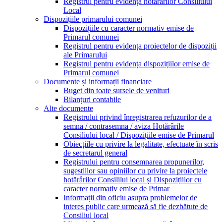
Registrul pentru evidența hotărârilor Consiliului
Local
Dispozițiile primarului comunei
Dispozițiile cu caracter normativ emise de
Primarul comunei
Registrul pentru evidența proiectelor de dispoziții
ale Primarului
Registrul pentru evidența dispozițiilor emise de
Primarul comunei
Documente și informații financiare
Buget din toate sursele de venituri
Bilanțuri contabile
Alte documente
Registrului privind înregistrarea refuzurilor de a
semna / contrasemna / aviza Hotărârile
Consiliului local / Dispozițiile emise de Primarul
Obiecțiile cu privire la legalitate, efectuate în scris
de secretarul general
Registrului pentru consemnarea propunerilor,
sugestiilor sau opiniilor cu privire la proiectele
hotărârilor Consililui local și Dispozițiilor cu
caracter normativ emise de Primar
Informații din oficiu asupra problemelor de
interes public care urmează să fie dezbătute de
Consiliul local