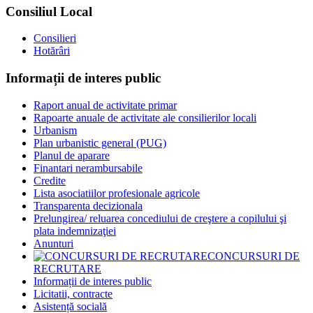
Consiliul Local
Consilieri
Hotărâri
Informații de interes public
Raport anual de activitate primar
Rapoarte anuale de activitate ale consilierilor locali
Urbanism
Plan urbanistic general (PUG)
Planul de aparare
Finantari nerambursabile
Credite
Lista asociatiilor profesionale agricole
Transparenta decizionala
Prelungirea/ reluarea concediului de creştere a copilului şi
plata indemnizaţiei
Anunturi
CONCURSURI DE
RECRUTARE
Informații de interes public
Licitatii, contracte
Asistență socială