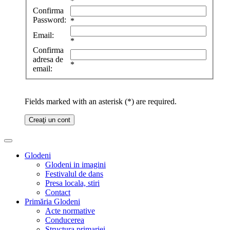
*
Confirma
Password:
*
Email:
*
Confirma
adresa de
*
email:
Fields marked with an asterisk (*) are required.
Creaţi un cont
Glodeni
Glodeni in imagini
Festivalul de dans
Presa locala, stiri
Contact
Primăria Glodeni
Acte normative
Conducerea
Structura primariei