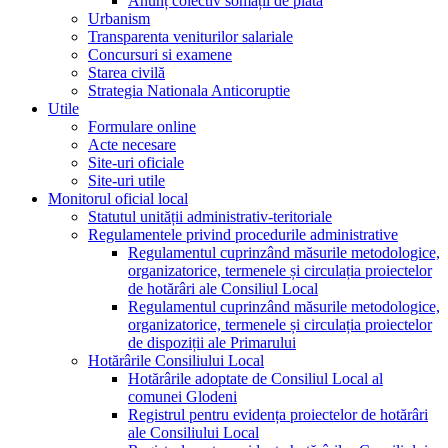
Anunț colectiv somații de plată
Urbanism
Transparenta veniturilor salariale
Concursuri si examene
Starea civilă
Strategia Nationala Anticoruptie
Utile
Formulare online
Acte necesare
Site-uri oficiale
Site-uri utile
Monitorul oficial local
Statutul unității administrativ-teritoriale
Regulamentele privind procedurile administrative
Regulamentul cuprinzând măsurile metodologice,
organizatorice, termenele și circulația proiectelor
de hotărâri ale Consiliul Local
Regulamentul cuprinzând măsurile metodologice,
organizatorice, termenele și circulația proiectelor
de dispoziții ale Primarului
Hotărârile Consiliului Local
Hotărârile adoptate de Consiliul Local al
comunei Glodeni
Registrul pentru evidența proiectelor de hotărâri
ale Consiliului Local