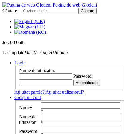
Pagina de web Glodeni
Căutare ...
Căutare
Joi
, 08 06th
Last update
Mie, 05 Aug 2026 6am
Login
Nume de utilizator:
Password:
Aţi uitat parola?
Aţi uitat utilizatorul?
Creaţi un cont
Nume:
*
Nume de
utilizator:
*
Password: