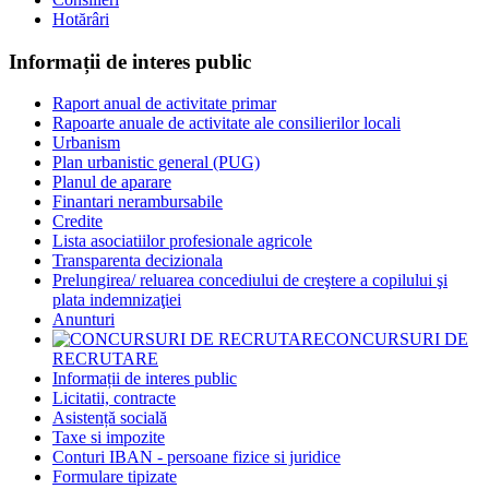
Hotărâri
Informații de interes public
Raport anual de activitate primar
Rapoarte anuale de activitate ale consilierilor locali
Urbanism
Plan urbanistic general (PUG)
Planul de aparare
Finantari nerambursabile
Credite
Lista asociatiilor profesionale agricole
Transparenta decizionala
Prelungirea/ reluarea concediului de creştere a copilului şi
plata indemnizaţiei
Anunturi
CONCURSURI DE
RECRUTARE
Informații de interes public
Licitatii, contracte
Asistență socială
Taxe si impozite
Conturi IBAN - persoane fizice si juridice
Formulare tipizate