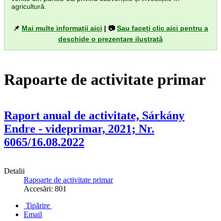
agricultură.
📌
Mai multe informații aici
| 📷
Sau faceți clic aici pentru a
deschide o prezentare ilustrată
Rapoarte de activitate primar
Raport anual de activitate, Sárkány
Endre - videprimar, 2021; Nr.
6065/16.08.2022
Detalii
Rapoarte de activitate primar
Accesări: 801
Tipărire
Email