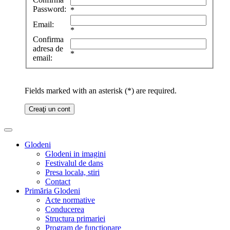
Password:
*
Email:
*
Confirma
adresa de
*
email:
Fields marked with an asterisk (*) are required.
Creaţi un cont
Glodeni
Glodeni in imagini
Festivalul de dans
Presa locala, stiri
Contact
Primăria Glodeni
Acte normative
Conducerea
Structura primariei
Program de functionare