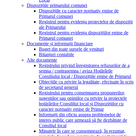
Dispozițiile primarului comunei
Dispozițiile cu caracter normativ emise de
Primarul comunei
Registrul pentru evidența proiectelor de dispoziții
ale Primarului
Registrul pentru evidența dispozițiilor emise de
Primarul comunei
Documente și informații financiare
Buget din toate sursele de venituri
Bilanțuri contabile
Alte documente
Registrului privind înregistrarea refuzurilor de a
semna / contrasemna / aviza Hotărârile
Consiliului local / Dispozițiile emise de Primarul
Obiecțiile cu privire la legalitate, efectuate în scris
de secretarul general
Registrului pentru consemnarea propunerilor,
sugestiilor sau opiniilor cu privire la proiectele
hotărârilor Consililui local și Dispozițiilor cu
caracter normativ emise de Primar
Informații din oficiu asupra problemelor de
interes public care urmează să fie dezbătute de
Consiliul local
Minutele în care se consemnează, în rezumat,