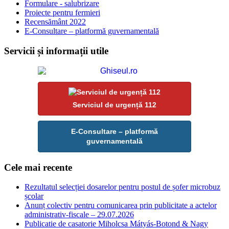
Formulare - salubrizare
Proiecte pentru fermieri
Recensământ 2022
E-Consultare – platformă guvernamentală
Servicii și informații utile
Serviciul de urgență 112
E-Consultare – platformă
guvernamentală
Cele mai recente
Rezultatul selecției dosarelor pentru postul de șofer microbuz
școlar
Anunț colectiv pentru comunicarea prin publicitate a actelor
administrativ-fiscale – 29.07.2026
Publicatie de casatorie Miholcsa Mátyás-Botond & Nagy