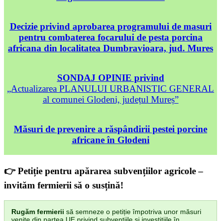
Decizie privind aprobarea programului de masuri
pentru combaterea focarului de pesta porcina
africana din localitatea Dumbravioara, jud. Mures
SONDAJ OPINIE privind
„Actualizarea PLANULUI URBANISTIC GENERAL
al comunei Glodeni, județul Mureș”
Măsuri de prevenire a răspândirii pestei porcine
africane în Glodeni
👉 Petiție pentru apărarea subvențiilor agricole –
invităm fermierii să o susțină!
Rugăm fermierii
să semneze o petiție împotriva unor măsuri
venite din partea UE privind subvențiile și investițiile în