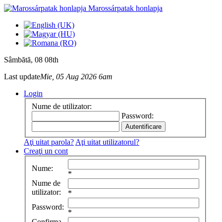
Marossárpatak honlapja
Sâmbătă
, 08 08th
Last update
Mie, 05 Aug 2026 6am
Login
Nume de utilizator:
Password:
Aţi uitat parola?
Aţi uitat utilizatorul?
Creaţi un cont
Nume:
*
Nume de
utilizator:
*
Password:
*
Confirma