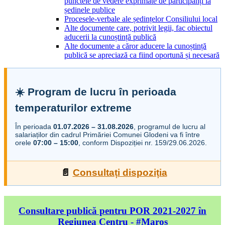
punctele de vedere exprimate de participanți la
ședinele publice
Procesele-verbale ale ședințelor Consiliului local
Alte documente care, potrivit legii, fac obiectul
aducerii la cunoștință publică
Alte documente a căror aducere la cunoștință
publică se apreciază ca fiind oportună și necesară
☀️ Program de lucru în perioada
temperaturilor extreme
În perioada
01.07.2026 – 31.08.2026
, programul de lucru al
salariaților din cadrul Primăriei Comunei Glodeni va fi între
orele
07:00 – 15:00
, conform Dispoziției nr. 159/29.06.2026.
📄
Consultați dispoziția
Consultare publică pentru POR 2021-2027 în
Regiunea Centru - #Maros