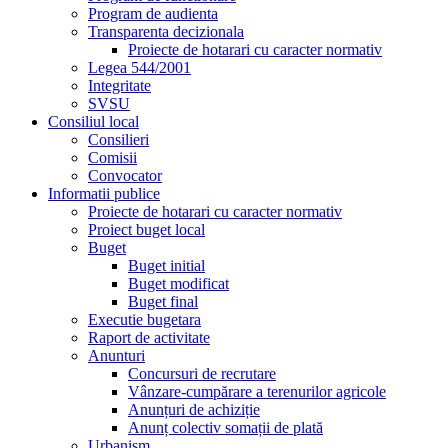
Program de audienta
Transparenta decizionala
Proiecte de hotarari cu caracter normativ
Legea 544/2001
Integritate
SVSU
Consiliul local
Consilieri
Comisii
Convocator
Informatii publice
Proiecte de hotarari cu caracter normativ
Proiect buget local
Buget
Buget initial
Buget modificat
Buget final
Executie bugetara
Raport de activitate
Anunturi
Concursuri de recrutare
Vânzare-cumpărare a terenurilor agricole
Anunțuri de achiziție
Anunț colectiv somații de plată
Urbanism