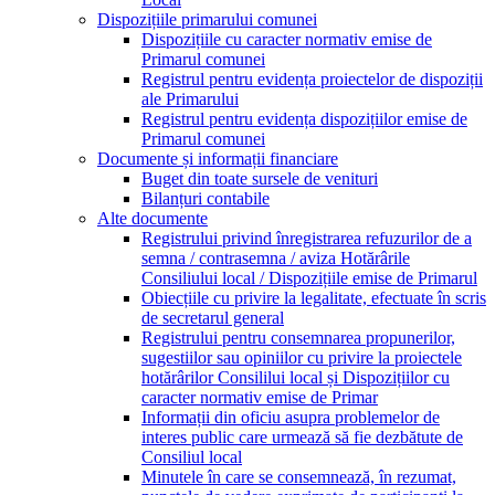
Dispozițiile primarului comunei
Dispozițiile cu caracter normativ emise de
Primarul comunei
Registrul pentru evidența proiectelor de dispoziții
ale Primarului
Registrul pentru evidența dispozițiilor emise de
Primarul comunei
Documente și informații financiare
Buget din toate sursele de venituri
Bilanțuri contabile
Alte documente
Registrului privind înregistrarea refuzurilor de a
semna / contrasemna / aviza Hotărârile
Consiliului local / Dispozițiile emise de Primarul
Obiecțiile cu privire la legalitate, efectuate în scris
de secretarul general
Registrului pentru consemnarea propunerilor,
sugestiilor sau opiniilor cu privire la proiectele
hotărârilor Consililui local și Dispozițiilor cu
caracter normativ emise de Primar
Informații din oficiu asupra problemelor de
interes public care urmează să fie dezbătute de
Consiliul local
Minutele în care se consemnează, în rezumat,