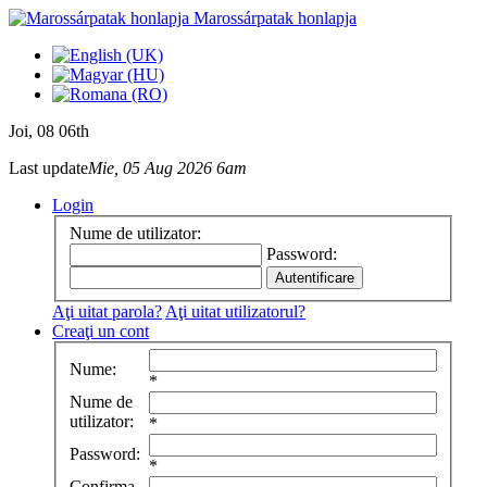
Marossárpatak honlapja
Joi
, 08 06th
Last update
Mie, 05 Aug 2026 6am
Login
Nume de utilizator:
Password:
Aţi uitat parola?
Aţi uitat utilizatorul?
Creaţi un cont
Nume:
*
Nume de
utilizator:
*
Password:
*
Confirma