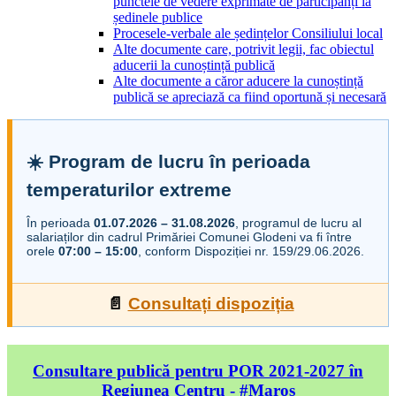
punctele de vedere exprimate de participanți la
ședinele publice
Procesele-verbale ale ședințelor Consiliului local
Alte documente care, potrivit legii, fac obiectul
aducerii la cunoștință publică
Alte documente a căror aducere la cunoștință
publică se apreciază ca fiind oportună și necesară
☀️ Program de lucru în perioada
temperaturilor extreme
În perioada
01.07.2026 – 31.08.2026
, programul de lucru al
salariaților din cadrul Primăriei Comunei Glodeni va fi între
orele
07:00 – 15:00
, conform Dispoziției nr. 159/29.06.2026.
📄
Consultați dispoziția
Consultare publică pentru POR 2021-2027 în
Regiunea Centru - #Maros