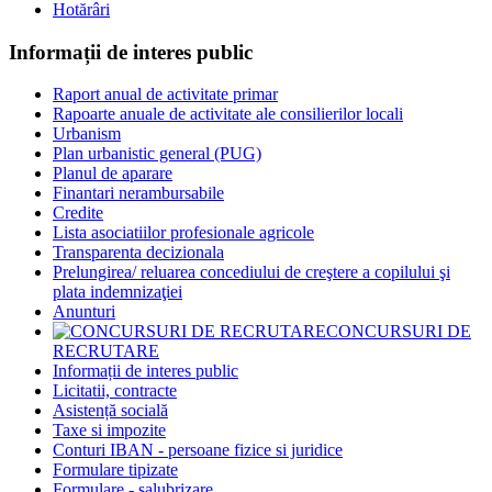
Hotărâri
Informații de interes public
Raport anual de activitate primar
Rapoarte anuale de activitate ale consilierilor locali
Urbanism
Plan urbanistic general (PUG)
Planul de aparare
Finantari nerambursabile
Credite
Lista asociatiilor profesionale agricole
Transparenta decizionala
Prelungirea/ reluarea concediului de creştere a copilului şi
plata indemnizaţiei
Anunturi
CONCURSURI DE
RECRUTARE
Informații de interes public
Licitatii, contracte
Asistență socială
Taxe si impozite
Conturi IBAN - persoane fizice si juridice
Formulare tipizate
Formulare - salubrizare