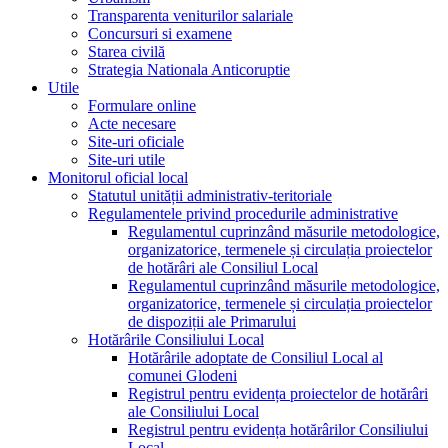
Transparenta veniturilor salariale
Concursuri si examene
Starea civilă
Strategia Nationala Anticoruptie
Utile
Formulare online
Acte necesare
Site-uri oficiale
Site-uri utile
Monitorul oficial local
Statutul unității administrativ-teritoriale
Regulamentele privind procedurile administrative
Regulamentul cuprinzând măsurile metodologice,
organizatorice, termenele și circulația proiectelor
de hotărâri ale Consiliul Local
Regulamentul cuprinzând măsurile metodologice,
organizatorice, termenele și circulația proiectelor
de dispoziții ale Primarului
Hotărârile Consiliului Local
Hotărârile adoptate de Consiliul Local al
comunei Glodeni
Registrul pentru evidența proiectelor de hotărâri
ale Consiliului Local
Registrul pentru evidența hotărârilor Consiliului
Local