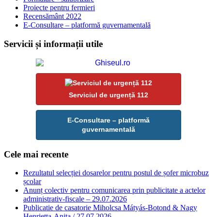
Proiecte pentru fermieri
Recensământ 2022
E-Consultare – platformă guvernamentală
Servicii și informații utile
Serviciul de urgență 112
E-Consultare – platformă
guvernamentală
Cele mai recente
Rezultatul selecției dosarelor pentru postul de șofer microbuz
școlar
Anunț colectiv pentru comunicarea prin publicitate a actelor
administrativ-fiscale – 29.07.2026
Publicatie de casatorie Miholcsa Mátyás-Botond & Nagy
Henrietta-Anita / 27.07.2026.