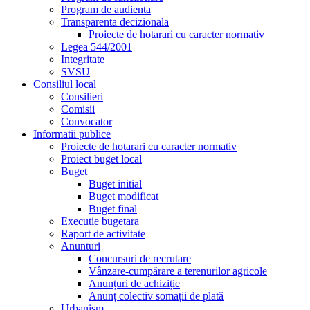
Program de audienta
Transparenta decizionala
Proiecte de hotarari cu caracter normativ
Legea 544/2001
Integritate
SVSU
Consiliul local
Consilieri
Comisii
Convocator
Informatii publice
Proiecte de hotarari cu caracter normativ
Proiect buget local
Buget
Buget initial
Buget modificat
Buget final
Executie bugetara
Raport de activitate
Anunturi
Concursuri de recrutare
Vânzare-cumpărare a terenurilor agricole
Anunțuri de achiziție
Anunț colectiv somații de plată
Urbanism