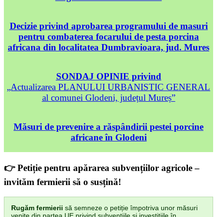
Decizie privind aprobarea programului de masuri
pentru combaterea focarului de pesta porcina
africana din localitatea Dumbravioara, jud. Mures
SONDAJ OPINIE privind
„Actualizarea PLANULUI URBANISTIC GENERAL
al comunei Glodeni, județul Mureș”
Măsuri de prevenire a răspândirii pestei porcine
africane în Glodeni
👉 Petiție pentru apărarea subvențiilor agricole –
invităm fermierii să o susțină!
Rugăm fermierii
să semneze o petiție împotriva unor măsuri
venite din partea UE privind subvențiile și investițiile în