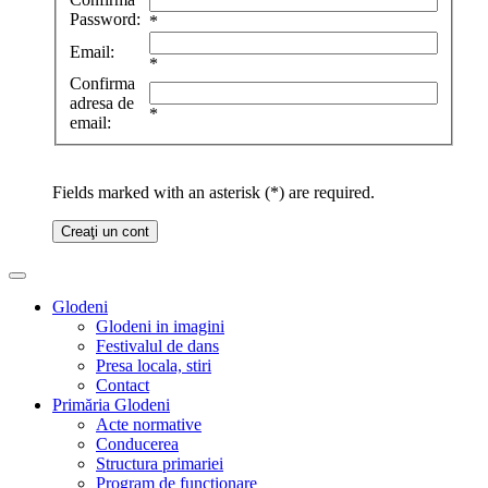
Password:
*
Email:
*
Confirma
adresa de
*
email:
Fields marked with an asterisk (*) are required.
Creaţi un cont
Glodeni
Glodeni in imagini
Festivalul de dans
Presa locala, stiri
Contact
Primăria Glodeni
Acte normative
Conducerea
Structura primariei
Program de functionare