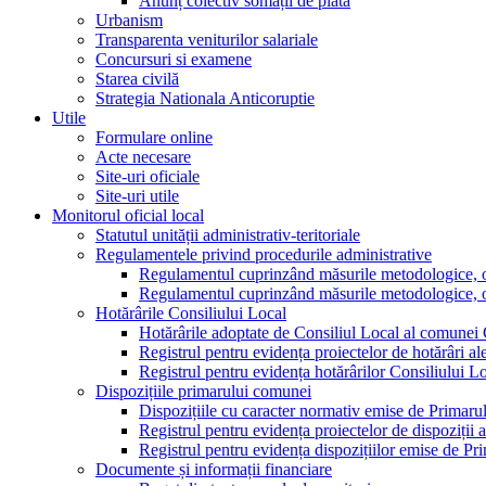
Anunț colectiv somații de plată
Urbanism
Transparenta veniturilor salariale
Concursuri si examene
Starea civilă
Strategia Nationala Anticoruptie
Utile
Formulare online
Acte necesare
Site-uri oficiale
Site-uri utile
Monitorul oficial local
Statutul unității administrativ-teritoriale
Regulamentele privind procedurile administrative
Regulamentul cuprinzând măsurile metodologice, orga
Regulamentul cuprinzând măsurile metodologice, orga
Hotărârile Consiliului Local
Hotărârile adoptate de Consiliul Local al comunei
Registrul pentru evidența proiectelor de hotărâri al
Registrul pentru evidența hotărârilor Consiliului L
Dispozițiile primarului comunei
Dispozițiile cu caracter normativ emise de Primar
Registrul pentru evidența proiectelor de dispoziții 
Registrul pentru evidența dispozițiilor emise de P
Documente și informații financiare