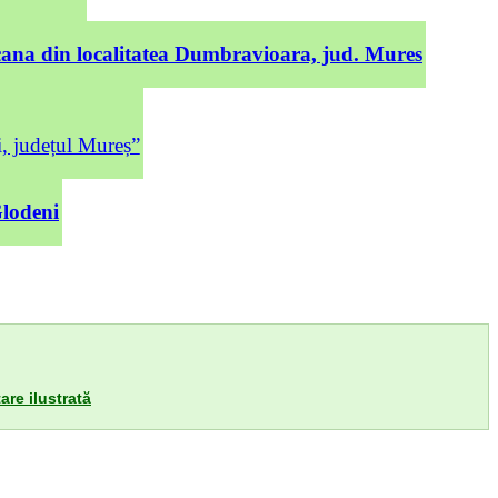
cana din localitatea Dumbravioara, jud. Mures
județul Mureș”
Glodeni
are ilustrată