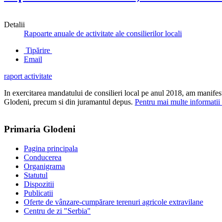
Detalii
Rapoarte anuale de activitate ale consilierilor locali
Tipărire
Email
raport activitate
In exercitarea mandatului de consilieri local pe anul 2018, am manifest
Glodeni, precum si din juramantul depus.
Pentru mai multe informatii
Primaria Glodeni
Pagina principala
Conducerea
Organigrama
Statutul
Dispozitii
Publicatii
Oferte de vânzare-cumpărare terenuri agricole extravilane
Centru de zi "Serbia"