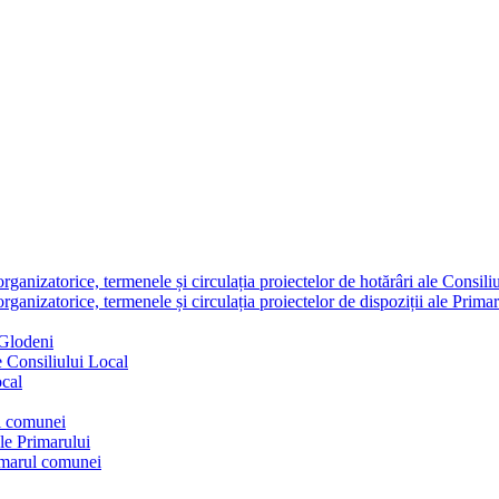
nizatorice, termenele și circulația proiectelor de hotărâri ale Consili
nizatorice, termenele și circulația proiectelor de dispoziții ale Primar
 Glodeni
e Consiliului Local
ocal
ul comunei
ale Primarului
rimarul comunei