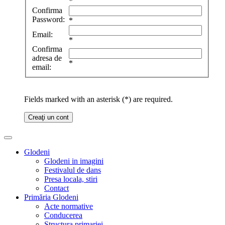
*
Confirma
Password:
*
Email:
*
Confirma
adresa de
*
email:
Fields marked with an asterisk (*) are required.
Creaţi un cont
Glodeni
Glodeni in imagini
Festivalul de dans
Presa locala, stiri
Contact
Primăria Glodeni
Acte normative
Conducerea
Structura primariei