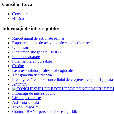
Consiliul Local
Consilieri
Hotărâri
Informații de interes public
Raport anual de activitate primar
Rapoarte anuale de activitate ale consilierilor locali
Urbanism
Plan urbanistic general (PUG)
Planul de aparare
Finantari nerambursabile
Credite
Lista asociatiilor profesionale agricole
Transparenta decizionala
Prelungirea/ reluarea concediului de creştere a copilului şi plata
Anunturi
CONCURSURI DE 
Informații de interes public
Licitatii, contracte
Asistență socială
Taxe si impozite
Conturi IBAN - persoane fizice si juridice