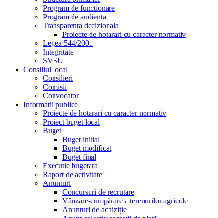
Program de functionare
Program de audienta
Transparenta decizionala
Proiecte de hotarari cu caracter normativ
Legea 544/2001
Integritate
SVSU
Consiliul local
Consilieri
Comisii
Convocator
Informatii publice
Proiecte de hotarari cu caracter normativ
Proiect buget local
Buget
Buget initial
Buget modificat
Buget final
Executie bugetara
Raport de activitate
Anunturi
Concursuri de recrutare
Vânzare-cumpărare a terenurilor agricole
Anunțuri de achiziție