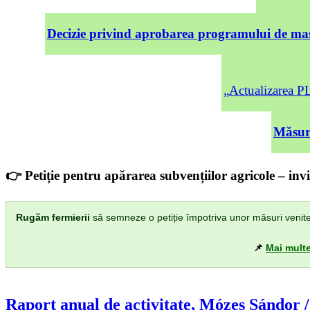
Decizie privind aprobarea programului de mas
„Actualizarea
Măsuri
👉 Petiție pentru apărarea subvențiilor agricole – invi
Rugăm fermierii
să semneze o petiție împotriva unor măsuri venite di
📌
Mai multe
Raport anual de activitate, Mózes Sándor 