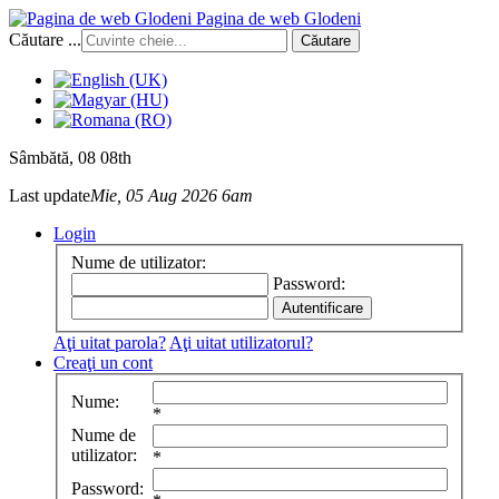
Pagina de web Glodeni
Căutare ...
Căutare
Sâmbătă
, 08 08th
Last update
Mie, 05 Aug 2026 6am
Login
Nume de utilizator:
Password:
Aţi uitat parola?
Aţi uitat utilizatorul?
Creaţi un cont
Nume:
*
Nume de
utilizator:
*
Password: