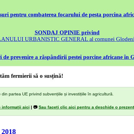
uri pentru combaterea focarului de pesta porcina afri
SONDAJ OPINIE privind
 PLANULUI URBANISTIC GENERAL al comunei Glodeni, 
 de prevenire a răspândirii pestei porcine africane în 
tăm fermierii să o susțină!
n partea UE privind subvențiile și investițiile în agricultură.
 informații aici
| 📷
Sau faceți clic aici pentru a deschide o prezent
/ 2018