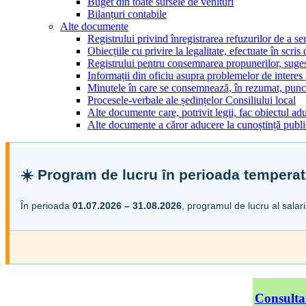
Buget din toate sursele de venituri
Bilanțuri contabile
Alte documente
Registrului privind înregistrarea refuzurilor de a s
Obiecțiile cu privire la legalitate, efectuate în scris
Registrului pentru consemnarea propunerilor, sugesti
Informații din oficiu asupra problemelor de interes
Minutele în care se consemnează, în rezumat, punct
Procesele-verbale ale ședințelor Consiliului local
Alte documente care, potrivit legii, fac obiectul adu
Alte documente a căror aducere la cunoștință public
☀️ Program de lucru în perioada temperat
În perioada
01.07.2026 – 31.08.2026
, programul de lucru al salar
Consulta