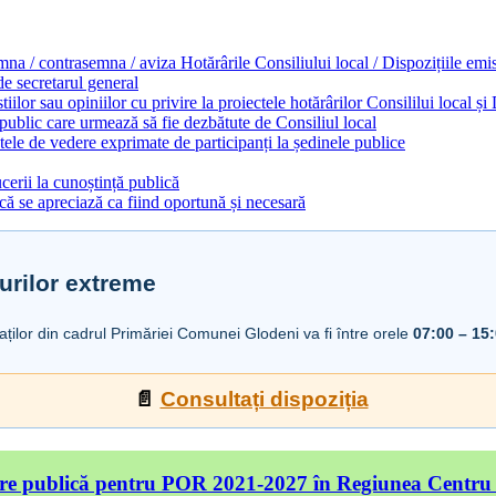
emna / contrasemna / aviza Hotărârile Consiliului local / Dispozițiile em
 de secretarul general
ilor sau opiniilor cu privire la proiectele hotărârilor Consililui local ș
 public care urmează să fie dezbătute de Consiliul local
ele de vedere exprimate de participanți la ședinele publice
cerii la cunoștință publică
ă se apreciază ca fiind oportună și necesară
urilor extreme
iaților din cadrul Primăriei Comunei Glodeni va fi între orele
07:00 – 15
📄
Consultați dispoziția
re publică pentru POR 2021-2027 în Regiunea Centru