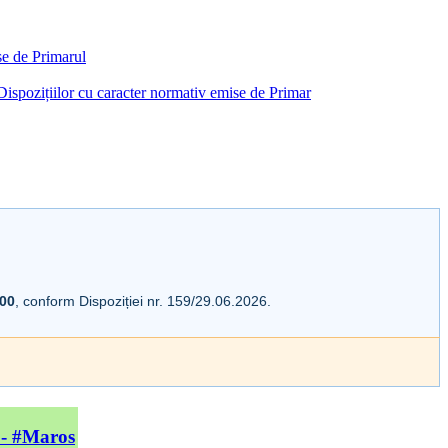
ise de Primarul
i Dispozițiilor cu caracter normativ emise de Primar
:00
, conform Dispoziției nr. 159/29.06.2026.
 - #Maros