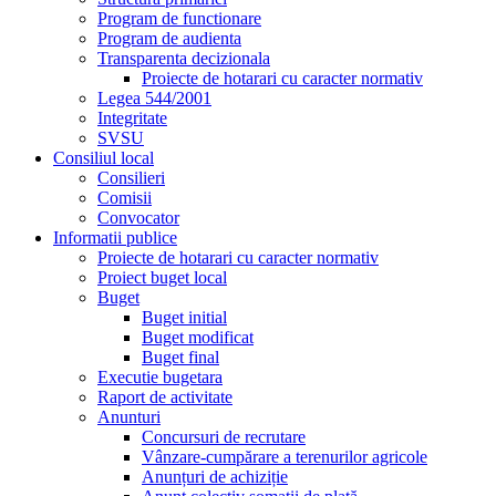
Program de functionare
Program de audienta
Transparenta decizionala
Proiecte de hotarari cu caracter normativ
Legea 544/2001
Integritate
SVSU
Consiliul local
Consilieri
Comisii
Convocator
Informatii publice
Proiecte de hotarari cu caracter normativ
Proiect buget local
Buget
Buget initial
Buget modificat
Buget final
Executie bugetara
Raport de activitate
Anunturi
Concursuri de recrutare
Vânzare-cumpărare a terenurilor agricole
Anunțuri de achiziție