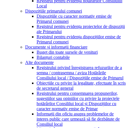
Registrul pentru evidența hotărârilor Consiliului
Local
Dispozițiile primarului comunei
Dispozițiile cu caracter normativ emise de
Primarul comunei
Registrul pentru evidența proiectelor de dispoziții
ale Primarului
Registrul pentru evidența dispozițiilor emise de
Primarul comunei
Documente și informații financiare
Buget din toate sursele de venituri
Bilanțuri contabile
Alte documente
Registrului privind înregistrarea refuzurilor de a
semna / contrasemna / aviza Hotărârile
Consiliului local / Dispozițiile emise de Primarul
Obiecțiile cu privire la legalitate, efectuate în scris
de secretarul general
Registrului pentru consemnarea propunerilor,
sugestiilor sau opiniilor cu privire la proiectele
hotărârilor Consililui local și Dispozițiilor cu
caracter normativ emise de Primar
Informații din oficiu asupra problemelor de
interes public care urmează să fie dezbătute de
Consiliul local