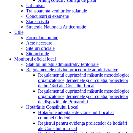
Anunț colectiv somații de plată
Urbanism
Transparenta veniturilor salariale
Concursuri si examene
Starea civilă
Strategia Nationala Anticoruptie
Utile
Formulare online
Acte necesare
Site-uri oficiale
Site-uri utile
Monitorul oficial local
Statutul unității administrativ-teritoriale
Regulamentele privind procedurile administrative
Regulamentul cuprinzând măsurile metodologice,
organizatorice, termenele și circulația proiectelor
de hotărâri ale Consiliul Local
Regulamentul cuprinzând măsurile metodologice,
organizatorice, termenele și circulația proiectelor
de dispoziții ale Primarului
Hotărârile Consiliului Local
Hotărârile adoptate de Consiliul Local al
comunei Glodeni
Registrul pentru evidența proiectelor de hotărâri
ale Consiliului Local