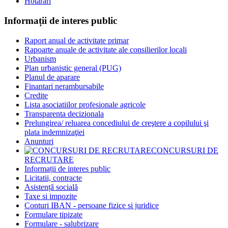
Hotărâri
Informații de interes public
Raport anual de activitate primar
Rapoarte anuale de activitate ale consilierilor locali
Urbanism
Plan urbanistic general (PUG)
Planul de aparare
Finantari nerambursabile
Credite
Lista asociatiilor profesionale agricole
Transparenta decizionala
Prelungirea/ reluarea concediului de creştere a copilului şi
plata indemnizaţiei
Anunturi
CONCURSURI DE
RECRUTARE
Informații de interes public
Licitatii, contracte
Asistență socială
Taxe si impozite
Conturi IBAN - persoane fizice si juridice
Formulare tipizate
Formulare - salubrizare