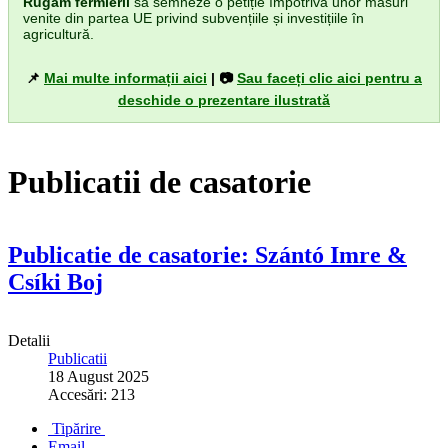
Rugăm fermierii
să semneze o petiție împotriva unor măsuri
venite din partea UE privind subvențiile și investițiile în
agricultură.
📌
Mai multe informații aici
| 📷
Sau faceți clic aici pentru a
deschide o prezentare ilustrată
Publicatii de casatorie
Publicatie de casatorie: Szántó Imre &
Csíki Boj
Detalii
Publicatii
18 August 2025
Accesări: 213
Tipărire
Email