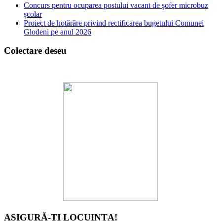
Concurs pentru ocuparea postului vacant de șofer microbuz
școlar
Proiect de hotărâre privind rectificarea bugetului Comunei
Glodeni pe anul 2026
Colectare deseu
ASIGURĂ-ȚI LOCUINȚA!