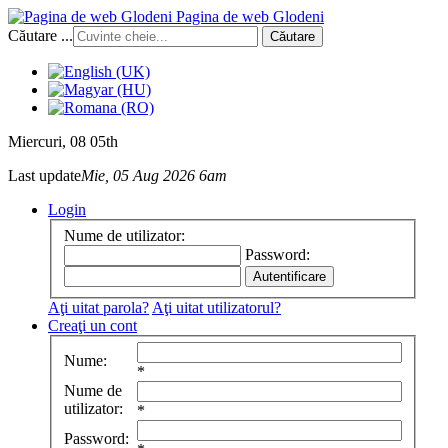
Pagina de web Glodeni
Căutare ...
Căutare
Miercuri
, 08 05th
Last update
Mie, 05 Aug 2026 6am
Login
Nume de utilizator:
Password:
Aţi uitat parola?
Aţi uitat utilizatorul?
Creaţi un cont
Nume:
*
Nume de
utilizator:
*
Password: