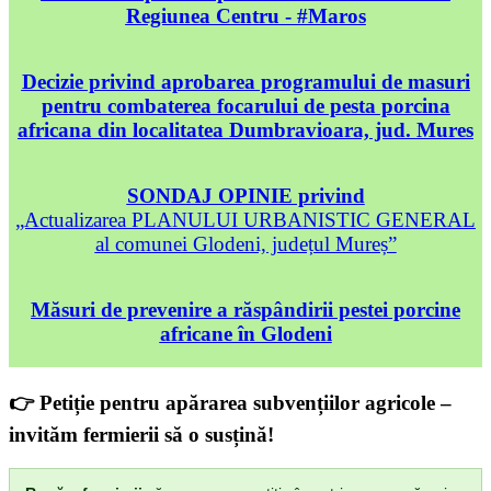
Regiunea Centru - #Maros
Decizie privind aprobarea programului de masuri
pentru combaterea focarului de pesta porcina
africana din localitatea Dumbravioara, jud. Mures
SONDAJ OPINIE privind
„Actualizarea PLANULUI URBANISTIC GENERAL
al comunei Glodeni, județul Mureș”
Măsuri de prevenire a răspândirii pestei porcine
africane în Glodeni
👉 Petiție pentru apărarea subvențiilor agricole –
invităm fermierii să o susțină!