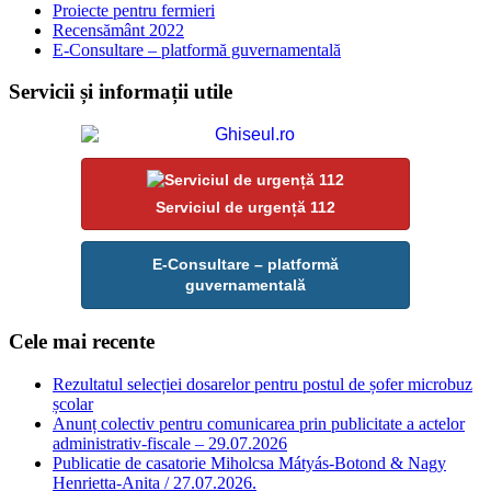
Proiecte pentru fermieri
Recensământ 2022
E-Consultare – platformă guvernamentală
Servicii și informații utile
Serviciul de urgență 112
E-Consultare – platformă
guvernamentală
Cele mai recente
Rezultatul selecției dosarelor pentru postul de șofer microbuz
școlar
Anunț colectiv pentru comunicarea prin publicitate a actelor
administrativ-fiscale – 29.07.2026
Publicatie de casatorie Miholcsa Mátyás-Botond & Nagy
Henrietta-Anita / 27.07.2026.