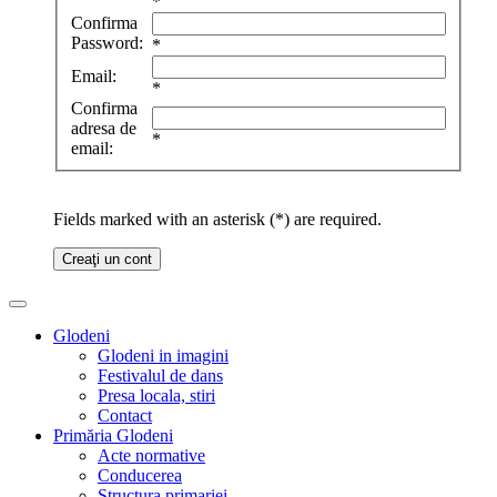
*
Confirma
Password:
*
Email:
*
Confirma
adresa de
*
email:
Fields marked with an asterisk (*) are required.
Creaţi un cont
Glodeni
Glodeni in imagini
Festivalul de dans
Presa locala, stiri
Contact
Primăria Glodeni
Acte normative
Conducerea
Structura primariei