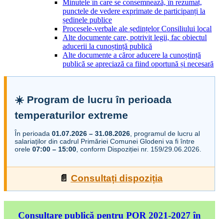
Minutele în care se consemnează, în rezumat,
punctele de vedere exprimate de participanți la
ședinele publice
Procesele-verbale ale ședințelor Consiliului local
Alte documente care, potrivit legii, fac obiectul
aducerii la cunoștință publică
Alte documente a căror aducere la cunoștință
publică se apreciază ca fiind oportună și necesară
☀️ Program de lucru în perioada
temperaturilor extreme
În perioada
01.07.2026 – 31.08.2026
, programul de lucru al
salariaților din cadrul Primăriei Comunei Glodeni va fi între
orele
07:00 – 15:00
, conform Dispoziției nr. 159/29.06.2026.
📄
Consultați dispoziția
Consultare publică pentru POR 2021-2027 în