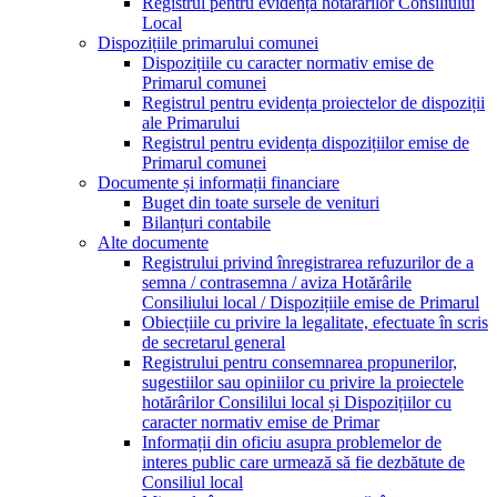
Registrul pentru evidența hotărârilor Consiliului
Local
Dispozițiile primarului comunei
Dispozițiile cu caracter normativ emise de
Primarul comunei
Registrul pentru evidența proiectelor de dispoziții
ale Primarului
Registrul pentru evidența dispozițiilor emise de
Primarul comunei
Documente și informații financiare
Buget din toate sursele de venituri
Bilanțuri contabile
Alte documente
Registrului privind înregistrarea refuzurilor de a
semna / contrasemna / aviza Hotărârile
Consiliului local / Dispozițiile emise de Primarul
Obiecțiile cu privire la legalitate, efectuate în scris
de secretarul general
Registrului pentru consemnarea propunerilor,
sugestiilor sau opiniilor cu privire la proiectele
hotărârilor Consililui local și Dispozițiilor cu
caracter normativ emise de Primar
Informații din oficiu asupra problemelor de
interes public care urmează să fie dezbătute de
Consiliul local