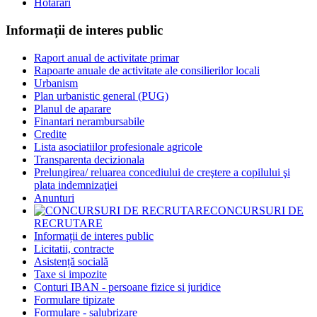
Hotărâri
Informații de interes public
Raport anual de activitate primar
Rapoarte anuale de activitate ale consilierilor locali
Urbanism
Plan urbanistic general (PUG)
Planul de aparare
Finantari nerambursabile
Credite
Lista asociatiilor profesionale agricole
Transparenta decizionala
Prelungirea/ reluarea concediului de creştere a copilului şi
plata indemnizaţiei
Anunturi
CONCURSURI DE
RECRUTARE
Informații de interes public
Licitatii, contracte
Asistență socială
Taxe si impozite
Conturi IBAN - persoane fizice si juridice
Formulare tipizate
Formulare - salubrizare