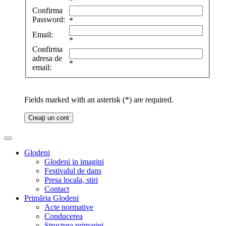
*
Confirma
Password:
*
Email:
*
Confirma
adresa de
*
email:
Fields marked with an asterisk (*) are required.
Creaţi un cont
Glodeni
Glodeni in imagini
Festivalul de dans
Presa locala, stiri
Contact
Primăria Glodeni
Acte normative
Conducerea
Structura primariei