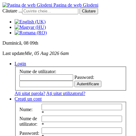
Pagina de web Glodeni
Căutare ...
Căutare
Duminică
, 08 09th
Last update
Mie, 05 Aug 2026 6am
Login
Nume de utilizator:
Password:
Aţi uitat parola?
Aţi uitat utilizatorul?
Creaţi un cont
Nume:
*
Nume de
utilizator:
*
Password: