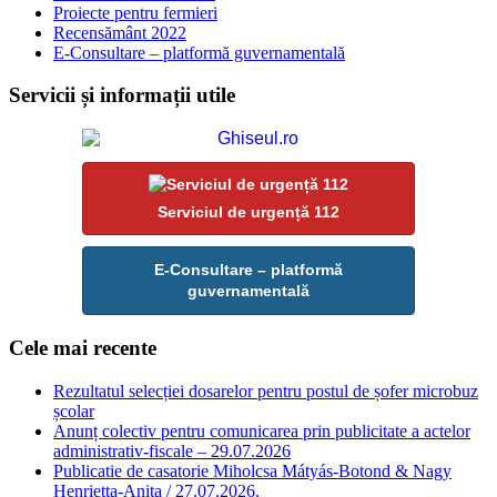
Proiecte pentru fermieri
Recensământ 2022
E-Consultare – platformă guvernamentală
Servicii și informații utile
Serviciul de urgență 112
E-Consultare – platformă
guvernamentală
Cele mai recente
Rezultatul selecției dosarelor pentru postul de șofer microbuz
școlar
Anunț colectiv pentru comunicarea prin publicitate a actelor
administrativ-fiscale – 29.07.2026
Publicatie de casatorie Miholcsa Mátyás-Botond & Nagy
Henrietta-Anita / 27.07.2026.