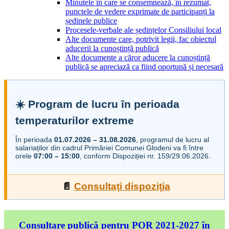
Minutele în care se consemnează, în rezumat,
punctele de vedere exprimate de participanți la
ședinele publice
Procesele-verbale ale ședințelor Consiliului local
Alte documente care, potrivit legii, fac obiectul
aducerii la cunoștință publică
Alte documente a căror aducere la cunoștință
publică se apreciază ca fiind oportună și necesară
☀️ Program de lucru în perioada
temperaturilor extreme
În perioada
01.07.2026 – 31.08.2026
, programul de lucru al
salariaților din cadrul Primăriei Comunei Glodeni va fi între
orele
07:00 – 15:00
, conform Dispoziției nr. 159/29.06.2026.
📄
Consultați dispoziția
Consultare publică pentru POR 2021-2027 în