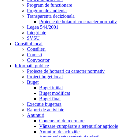
Program de functionare
Program de audienta
Transparenta decizionala
Proiecte de hotarari cu caracter normativ
Legea 544/2001
Integritate
SVSU
Consiliul local
Consilieri
Comisii
Convocator
Informatii publice
Proiecte de hotarari cu caracter normativ
Proiect buget local
Buget
Buget initial
Buget modificat
Buget final
Executie bugetara
Raport de activitate
Anunturi
Concursuri de recrutare
Vânzare-cumpărare a terenurilor agricole
Anunțuri de achiziție