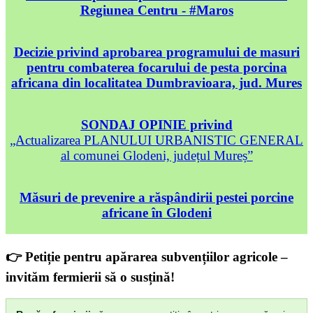
Regiunea Centru - #Maros
Decizie privind aprobarea programului de masuri
pentru combaterea focarului de pesta porcina
africana din localitatea Dumbravioara, jud. Mures
SONDAJ OPINIE privind
„Actualizarea PLANULUI URBANISTIC GENERAL
al comunei Glodeni, județul Mureș”
Măsuri de prevenire a răspândirii pestei porcine
africane în Glodeni
👉 Petiție pentru apărarea subvențiilor agricole –
invităm fermierii să o susțină!