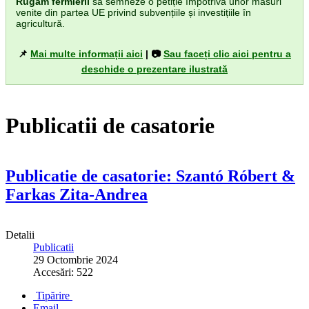
Rugăm fermierii
să semneze o petiție împotriva unor măsuri
venite din partea UE privind subvențiile și investițiile în
agricultură.
📌
Mai multe informații aici
| 📷
Sau faceți clic aici pentru a
deschide o prezentare ilustrată
Publicatii de casatorie
Publicatie de casatorie: Szantó Róbert &
Farkas Zita-Andrea
Detalii
Publicatii
29 Octombrie 2024
Accesări: 522
Tipărire
Email