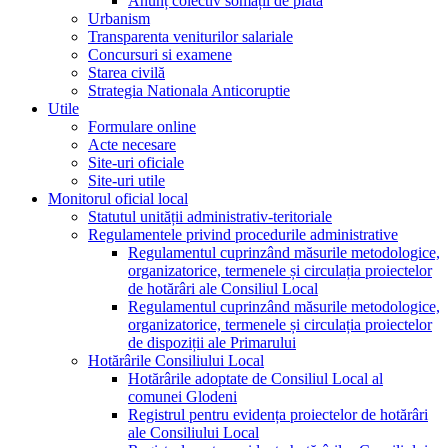
Anunț colectiv somații de plată
Urbanism
Transparenta veniturilor salariale
Concursuri si examene
Starea civilă
Strategia Nationala Anticoruptie
Utile
Formulare online
Acte necesare
Site-uri oficiale
Site-uri utile
Monitorul oficial local
Statutul unității administrativ-teritoriale
Regulamentele privind procedurile administrative
Regulamentul cuprinzând măsurile metodologice,
organizatorice, termenele și circulația proiectelor
de hotărâri ale Consiliul Local
Regulamentul cuprinzând măsurile metodologice,
organizatorice, termenele și circulația proiectelor
de dispoziții ale Primarului
Hotărârile Consiliului Local
Hotărârile adoptate de Consiliul Local al
comunei Glodeni
Registrul pentru evidența proiectelor de hotărâri
ale Consiliului Local