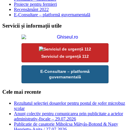
Proiecte pentru fermieri
Recensământ 2022
E-Consultare – platformă guvernamentală
Servicii și informații utile
Serviciul de urgență 112
E-Consultare – platformă
guvernamentală
Cele mai recente
Rezultatul selecției dosarelor pentru postul de șofer microbuz
școlar
Anunț colectiv pentru comunicarea prin publicitate a actelor
administrativ-fiscale – 29.07.2026
Publicatie de casatorie Miholcsa Mátyás-Botond & Nagy
Henrietta-Anita / 27.07.2026.