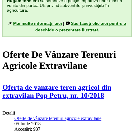
Rugăm fermierii
să semneze o petiție împotriva unor măsuri
venite din partea UE privind subvențiile și investițiile în
agricultură.
📌
Mai multe informații aici
| 📷
Sau faceți clic aici pentru a
deschide o prezentare ilustrată
Oferte De Vânzare Terenuri
Agricole Extravilane
Oferta de vanzare teren agricol din
extravilan Pop Petru, nr. 10/2018
Detalii
Oferte de vânzare terenuri agricole extravilane
05 Iunie 2018
Accesări: 937