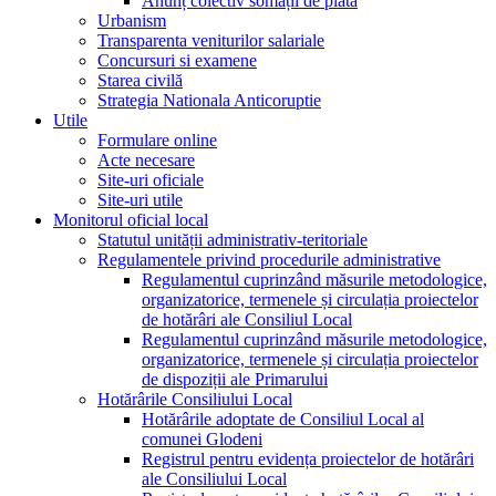
Anunț colectiv somații de plată
Urbanism
Transparenta veniturilor salariale
Concursuri si examene
Starea civilă
Strategia Nationala Anticoruptie
Utile
Formulare online
Acte necesare
Site-uri oficiale
Site-uri utile
Monitorul oficial local
Statutul unității administrativ-teritoriale
Regulamentele privind procedurile administrative
Regulamentul cuprinzând măsurile metodologice,
organizatorice, termenele și circulația proiectelor
de hotărâri ale Consiliul Local
Regulamentul cuprinzând măsurile metodologice,
organizatorice, termenele și circulația proiectelor
de dispoziții ale Primarului
Hotărârile Consiliului Local
Hotărârile adoptate de Consiliul Local al
comunei Glodeni
Registrul pentru evidența proiectelor de hotărâri
ale Consiliului Local