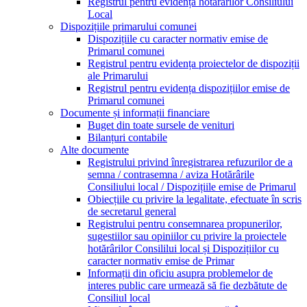
Registrul pentru evidența hotărârilor Consiliului
Local
Dispozițiile primarului comunei
Dispozițiile cu caracter normativ emise de
Primarul comunei
Registrul pentru evidența proiectelor de dispoziții
ale Primarului
Registrul pentru evidența dispozițiilor emise de
Primarul comunei
Documente și informații financiare
Buget din toate sursele de venituri
Bilanțuri contabile
Alte documente
Registrului privind înregistrarea refuzurilor de a
semna / contrasemna / aviza Hotărârile
Consiliului local / Dispozițiile emise de Primarul
Obiecțiile cu privire la legalitate, efectuate în scris
de secretarul general
Registrului pentru consemnarea propunerilor,
sugestiilor sau opiniilor cu privire la proiectele
hotărârilor Consililui local și Dispozițiilor cu
caracter normativ emise de Primar
Informații din oficiu asupra problemelor de
interes public care urmează să fie dezbătute de
Consiliul local