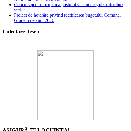
Concurs pentru ocuparea postului vacant de șofer microbuz
școlar
Proiect de hotărâre privind rectificarea bugetului Comunei
Glodeni pe anul 2026
Colectare deseu
ASIGURĂ-ȚI LOCUINȚA!