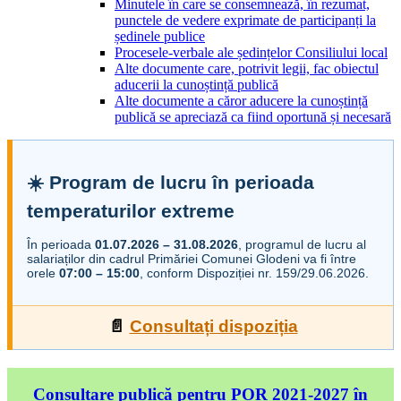
Minutele în care se consemnează, în rezumat,
punctele de vedere exprimate de participanți la
ședinele publice
Procesele-verbale ale ședințelor Consiliului local
Alte documente care, potrivit legii, fac obiectul
aducerii la cunoștință publică
Alte documente a căror aducere la cunoștință
publică se apreciază ca fiind oportună și necesară
☀️ Program de lucru în perioada
temperaturilor extreme
În perioada
01.07.2026 – 31.08.2026
, programul de lucru al
salariaților din cadrul Primăriei Comunei Glodeni va fi între
orele
07:00 – 15:00
, conform Dispoziției nr. 159/29.06.2026.
📄
Consultați dispoziția
Consultare publică pentru POR 2021-2027 în