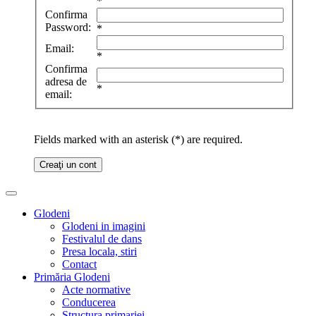
*
Confirma
Password:
*
Email:
*
Confirma
adresa de
*
email:
Fields marked with an asterisk (*) are required.
Creaţi un cont
Glodeni
Glodeni in imagini
Festivalul de dans
Presa locala, stiri
Contact
Primăria Glodeni
Acte normative
Conducerea
Structura primariei