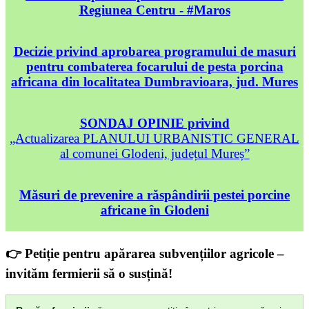
Regiunea Centru - #Maros
Decizie privind aprobarea programului de masuri
pentru combaterea focarului de pesta porcina
africana din localitatea Dumbravioara, jud. Mures
SONDAJ OPINIE privind
„Actualizarea PLANULUI URBANISTIC GENERAL
al comunei Glodeni, județul Mureș”
Măsuri de prevenire a răspândirii pestei porcine
africane în Glodeni
👉 Petiție pentru apărarea subvențiilor agricole –
invităm fermierii să o susțină!