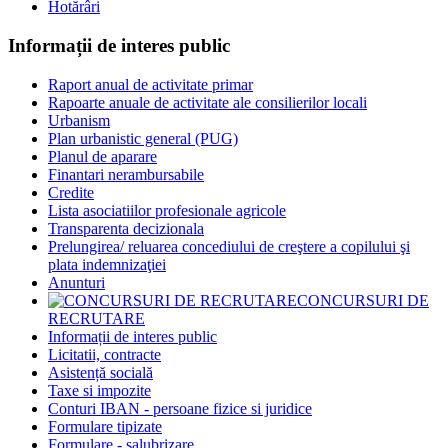
Hotărâri
Informații de interes public
Raport anual de activitate primar
Rapoarte anuale de activitate ale consilierilor locali
Urbanism
Plan urbanistic general (PUG)
Planul de aparare
Finantari nerambursabile
Credite
Lista asociatiilor profesionale agricole
Transparenta decizionala
Prelungirea/ reluarea concediului de creştere a copilului şi
plata indemnizaţiei
Anunturi
CONCURSURI DE
RECRUTARE
Informații de interes public
Licitatii, contracte
Asistență socială
Taxe si impozite
Conturi IBAN - persoane fizice si juridice
Formulare tipizate
Formulare - salubrizare