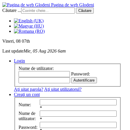
Pagina de web Glodeni
Căutare ...
Căutare
Vineri
, 08 07th
Last update
Mie, 05 Aug 2026 6am
Login
Nume de utilizator:
Password:
Aţi uitat parola?
Aţi uitat utilizatorul?
Creaţi un cont
Nume:
*
Nume de
utilizator:
*
Password: