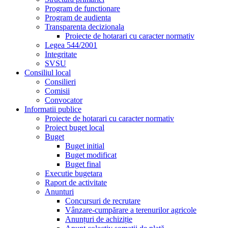
Program de functionare
Program de audienta
Transparenta decizionala
Proiecte de hotarari cu caracter normativ
Legea 544/2001
Integritate
SVSU
Consiliul local
Consilieri
Comisii
Convocator
Informatii publice
Proiecte de hotarari cu caracter normativ
Proiect buget local
Buget
Buget initial
Buget modificat
Buget final
Executie bugetara
Raport de activitate
Anunturi
Concursuri de recrutare
Vânzare-cumpărare a terenurilor agricole
Anunțuri de achiziție