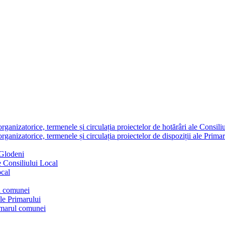
nizatorice, termenele și circulația proiectelor de hotărâri ale Consili
nizatorice, termenele și circulația proiectelor de dispoziții ale Primar
 Glodeni
e Consiliului Local
ocal
ul comunei
ale Primarului
rimarul comunei