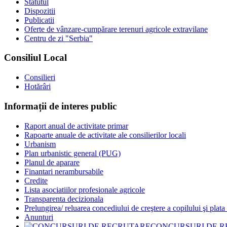
Statutul
Dispozitii
Publicatii
Oferte de vânzare-cumpărare terenuri agricole extravilane
Centru de zi "Serbia"
Consiliul Local
Consilieri
Hotărâri
Informații de interes public
Raport anual de activitate primar
Rapoarte anuale de activitate ale consilierilor locali
Urbanism
Plan urbanistic general (PUG)
Planul de aparare
Finantari nerambursabile
Credite
Lista asociatiilor profesionale agricole
Transparenta decizionala
Prelungirea/ reluarea concediului de creştere a copilului şi plata
Anunturi
CONCURSURI DE 