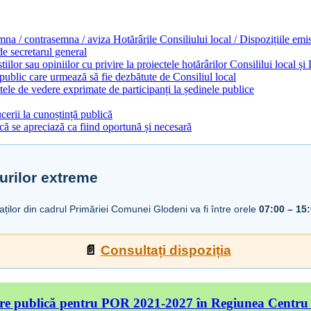
emna / contrasemna / aviza Hotărârile Consiliului local / Dispozițiile em
 de secretarul general
ilor sau opiniilor cu privire la proiectele hotărârilor Consililui local ș
 public care urmează să fie dezbătute de Consiliul local
ele de vedere exprimate de participanți la ședinele publice
cerii la cunoștință publică
ă se apreciază ca fiind oportună și necesară
urilor extreme
iaților din cadrul Primăriei Comunei Glodeni va fi între orele
07:00 – 15
📄
Consultați dispoziția
re publică pentru POR 2021-2027 în Regiunea Centru