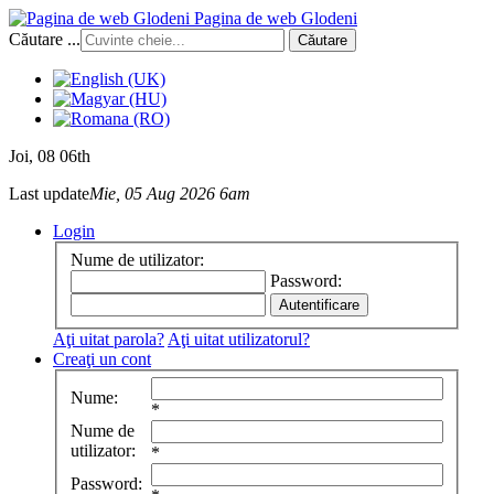
Pagina de web Glodeni
Căutare ...
Căutare
Joi
, 08 06th
Last update
Mie, 05 Aug 2026 6am
Login
Nume de utilizator:
Password:
Aţi uitat parola?
Aţi uitat utilizatorul?
Creaţi un cont
Nume:
*
Nume de
utilizator:
*
Password: