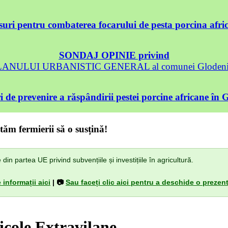
uri pentru combaterea focarului de pesta porcina afri
SONDAJ OPINIE privind
 PLANULUI URBANISTIC GENERAL al comunei Glodeni, 
 de prevenire a răspândirii pestei porcine africane în 
tăm fermierii să o susțină!
n partea UE privind subvențiile și investițiile în agricultură.
 informații aici
| 📷
Sau faceți clic aici pentru a deschide o prezent
icole Extravilane