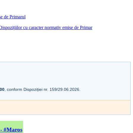
ise de Primarul
i Dispozițiilor cu caracter normativ emise de Primar
:00
, conform Dispoziției nr. 159/29.06.2026.
 - #Maros