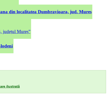
cana din localitatea Dumbravioara, jud. Mures
județul Mureș”
Glodeni
are ilustrată