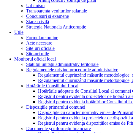
Anunț colectiv somații de plată
Urbanism
Transparenta veniturilor salariale
Concursuri si examene
Starea civilă
Strategia Nationala Anticoruptie
Utile
Formulare online
Acte necesare
Site-uri oficiale
Site-uri utile
Monitorul oficial local
Statutul unității administrativ-teritoriale
Regulamentele privind procedurile administrative
Regulamentul cuprinzând măsurile metodologice, orga
Regulamentul cuprinzând măsurile metodologice, orga
Hotărârile Consiliului Local
Hotărârile adoptate de Consiliul Local al comunei
Registrul pentru evidența proiectelor de hotărâri al
Registrul pentru evidența hotărârilor Consiliului L
Dispozițiile primarului comunei
Dispozițiile cu caracter normativ emise de Primar
Registrul pentru evidența proiectelor de dispoziții 
Registrul pentru evidența dispozițiilor emise de P
Documente și informații financiare