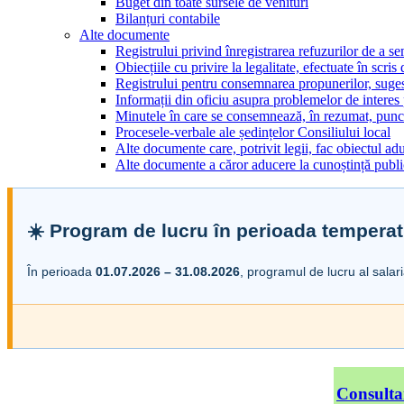
Buget din toate sursele de venituri
Bilanțuri contabile
Alte documente
Registrului privind înregistrarea refuzurilor de a s
Obiecțiile cu privire la legalitate, efectuate în scris
Registrului pentru consemnarea propunerilor, sugesti
Informații din oficiu asupra problemelor de interes
Minutele în care se consemnează, în rezumat, punct
Procesele-verbale ale ședințelor Consiliului local
Alte documente care, potrivit legii, fac obiectul adu
Alte documente a căror aducere la cunoștință public
☀️ Program de lucru în perioada temperat
În perioada
01.07.2026 – 31.08.2026
, programul de lucru al salar
Consulta