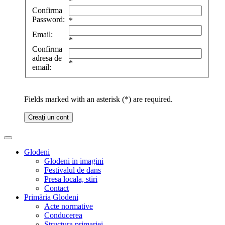
*
Confirma
Password:
*
Email:
*
Confirma
adresa de
*
email:
Fields marked with an asterisk (*) are required.
Creaţi un cont
Glodeni
Glodeni in imagini
Festivalul de dans
Presa locala, stiri
Contact
Primăria Glodeni
Acte normative
Conducerea
Structura primariei