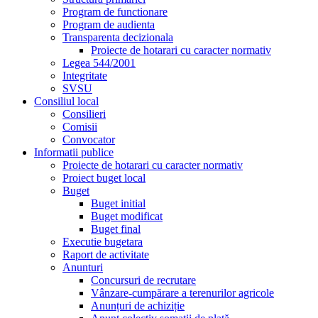
Program de functionare
Program de audienta
Transparenta decizionala
Proiecte de hotarari cu caracter normativ
Legea 544/2001
Integritate
SVSU
Consiliul local
Consilieri
Comisii
Convocator
Informatii publice
Proiecte de hotarari cu caracter normativ
Proiect buget local
Buget
Buget initial
Buget modificat
Buget final
Executie bugetara
Raport de activitate
Anunturi
Concursuri de recrutare
Vânzare-cumpărare a terenurilor agricole
Anunțuri de achiziție