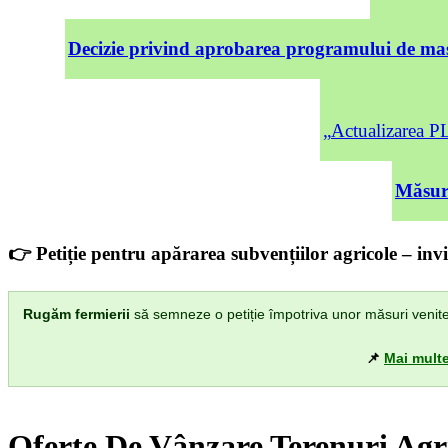
Decizie privind aprobarea programului de mas
„Actualizarea
Măsuri
👉 Petiție pentru apărarea subvențiilor agricole – invi
Rugăm fermierii
să semneze o petiție împotriva unor măsuri venite di
📌
Mai multe
Oferte De Vânzare Terenuri Agr