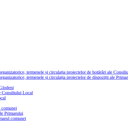
nizatorice, termenele și circulația proiectelor de hotărâri ale Consili
nizatorice, termenele și circulația proiectelor de dispoziții ale Primar
 Glodeni
e Consiliului Local
ocal
ul comunei
ale Primarului
rimarul comunei