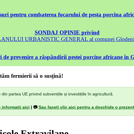
uri pentru combaterea focarului de pesta porcina afri
SONDAJ OPINIE privind
 PLANULUI URBANISTIC GENERAL al comunei Glodeni, 
 de prevenire a răspândirii pestei porcine africane în 
tăm fermierii să o susțină!
n partea UE privind subvențiile și investițiile în agricultură.
 informații aici
| 📷
Sau faceți clic aici pentru a deschide o prezent
icole Extravilane