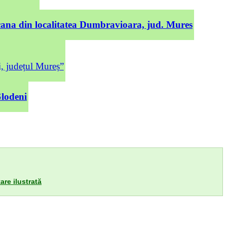
cana din localitatea Dumbravioara, jud. Mures
județul Mureș”
Glodeni
are ilustrată