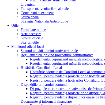
Anunț colectiv somații de plată
Urbanism
Transparenta veniturilor salariale
Concursuri si examene
Starea civilă
Strategia Nationala Anticoruptie
Utile
Formulare online
Acte necesare
Site-uri oficiale
Site-uri utile
Monitorul oficial local
Statutul unității administrativ-teritoriale
Regulamentele privind procedurile administrative
Regulamentul cuprinzând măsurile metodologice, orga
Regulamentul cuprinzând măsurile metodologice, orga
Hotărârile Consiliului Local
Hotărârile adoptate de Consiliul Local al comunei
Registrul pentru evidența proiectelor de hotărâri al
Registrul pentru evidența hotărârilor Consiliului L
Dispozițiile primarului comunei
Dispozițiile cu caracter normativ emise de Primar
Registrul pentru evidența proiectelor de dispoziții 
Registrul pentru evidența dispozițiilor emise de P
Documente și informații financiare