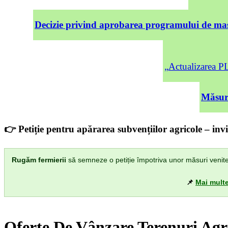
Decizie privind aprobarea programului de mas
„Actualizarea
Măsuri
👉 Petiție pentru apărarea subvențiilor agricole – invi
Rugăm fermierii
să semneze o petiție împotriva unor măsuri venite di
📌
Mai multe
Oferte De Vânzare Terenuri Agr