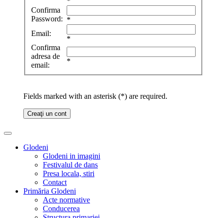
*
Confirma
Password:
*
Email:
*
Confirma
adresa de
*
email:
Fields marked with an asterisk (*) are required.
Creaţi un cont
Glodeni
Glodeni in imagini
Festivalul de dans
Presa locala, stiri
Contact
Primăria Glodeni
Acte normative
Conducerea
Structura primariei