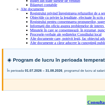
Buget din toate sursele de venituri
Bilanțuri contabile
Alte documente
Registrului privind înregistrarea refuzurilor de a s
Obiecțiile cu privire la legalitate, efectuate în scris
Registrului pentru consemnarea propunerilor, sugesti
Informații din oficiu asupra problemelor de interes
Minutele în care se consemnează, în rezumat, punct
Procesele-verbale ale ședințelor Consiliului local
Alte documente care, potrivit legii, fac obiectul adu
Alte documente a căror aducere la cunoștință public
☀️ Program de lucru în perioada temperat
În perioada
01.07.2026 – 31.08.2026
, programul de lucru al salar
Consulta