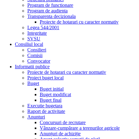
Program de functionare
Program de audienta
Transparenta decizionala
Proiecte de hotarari cu caracter normativ
Legea 544/2001
Integritate
SVSU
Consiliul local
Consilieri
Comisii
Convocator
Informatii publice
Proiecte de hotarari cu caracter normativ
Proiect buget local
Buget
Buget initial
Buget modificat
Buget final
Executie bugetara
Raport de activitate
Anunturi
Concursuri de recrutare
Vânzare-cumpărare a terenurilor agricole
Anunțuri de achiziție