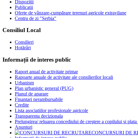
Dispozitii
Publicatii
Oferte de vânzare-cumpărare terenuri agricole extravilane
Centru de zi "Serbia"
Consiliul Local
Consilieri
Hotărâri
Informații de interes public
Raport anual de activitate primar
Rapoarte anuale de activitate ale consilierilor locali
Urbanism
Plan urbanistic general (PUG)
Planul de aparare
Finantari nerambursabile
Credite
Lista asociatiilor profesionale agricole
Transparenta decizionala
Prelungirea/ reluarea concediului de creştere a copilului şi plata
Anunturi
CONCURSURI DE 