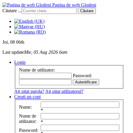
Pagina de web Glodeni
Căutare ...
Căutare
Joi
, 08 06th
Last update
Mie, 05 Aug 2026 6am
Login
Nume de utilizator:
Password:
Aţi uitat parola?
Aţi uitat utilizatorul?
Creaţi un cont
Nume:
*
Nume de
utilizator:
*
Password: