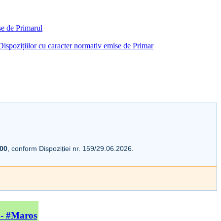
ise de Primarul
i Dispozițiilor cu caracter normativ emise de Primar
:00
, conform Dispoziției nr. 159/29.06.2026.
 - #Maros