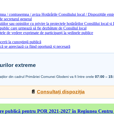
emna / contrasemna / aviza Hotărârile Consiliului local / Dispozițiile em
 de secretarul general
ilor sau opiniilor cu privire la proiectele hotărârilor Consililui local ș
 public care urmează să fie dezbătute de Consiliul local
ele de vedere exprimate de participanți la ședinele publice
cerii la cunoștință publică
ă se apreciază ca fiind oportună și necesară
urilor extreme
iaților din cadrul Primăriei Comunei Glodeni va fi între orele
07:00 – 15
📄
Consultați dispoziția
re publică pentru POR 2021-2027 în Regiunea Centru