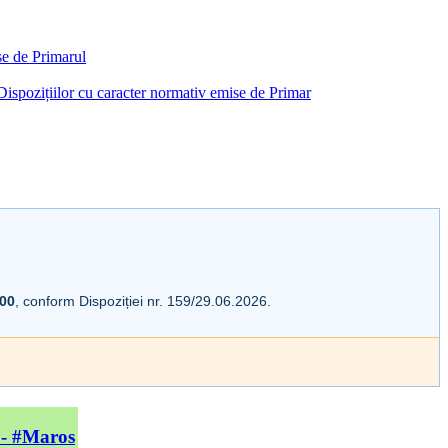
ise de Primarul
i Dispozițiilor cu caracter normativ emise de Primar
:00
, conform Dispoziției nr. 159/29.06.2026.
 - #Maros