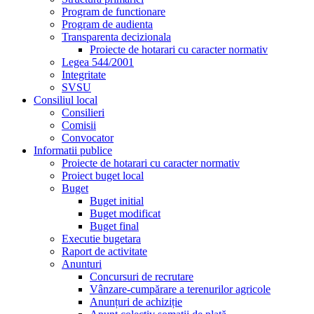
Program de functionare
Program de audienta
Transparenta decizionala
Proiecte de hotarari cu caracter normativ
Legea 544/2001
Integritate
SVSU
Consiliul local
Consilieri
Comisii
Convocator
Informatii publice
Proiecte de hotarari cu caracter normativ
Proiect buget local
Buget
Buget initial
Buget modificat
Buget final
Executie bugetara
Raport de activitate
Anunturi
Concursuri de recrutare
Vânzare-cumpărare a terenurilor agricole
Anunțuri de achiziție