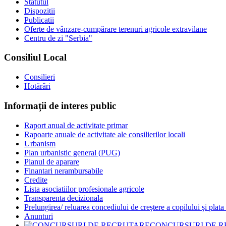
Statutul
Dispozitii
Publicatii
Oferte de vânzare-cumpărare terenuri agricole extravilane
Centru de zi "Serbia"
Consiliul Local
Consilieri
Hotărâri
Informații de interes public
Raport anual de activitate primar
Rapoarte anuale de activitate ale consilierilor locali
Urbanism
Plan urbanistic general (PUG)
Planul de aparare
Finantari nerambursabile
Credite
Lista asociatiilor profesionale agricole
Transparenta decizionala
Prelungirea/ reluarea concediului de creştere a copilului şi plata
Anunturi
CONCURSURI DE 