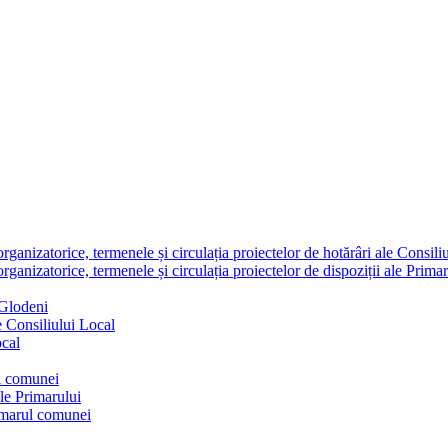
nizatorice, termenele și circulația proiectelor de hotărâri ale Consili
nizatorice, termenele și circulația proiectelor de dispoziții ale Primar
 Glodeni
e Consiliului Local
ocal
ul comunei
ale Primarului
rimarul comunei