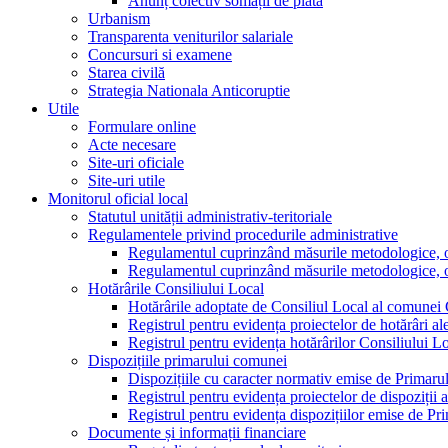
Anunț colectiv somații de plată
Urbanism
Transparenta veniturilor salariale
Concursuri si examene
Starea civilă
Strategia Nationala Anticoruptie
Utile
Formulare online
Acte necesare
Site-uri oficiale
Site-uri utile
Monitorul oficial local
Statutul unității administrativ-teritoriale
Regulamentele privind procedurile administrative
Regulamentul cuprinzând măsurile metodologice, orga
Regulamentul cuprinzând măsurile metodologice, orga
Hotărârile Consiliului Local
Hotărârile adoptate de Consiliul Local al comunei
Registrul pentru evidența proiectelor de hotărâri al
Registrul pentru evidența hotărârilor Consiliului L
Dispozițiile primarului comunei
Dispozițiile cu caracter normativ emise de Primar
Registrul pentru evidența proiectelor de dispoziții 
Registrul pentru evidența dispozițiilor emise de P
Documente și informații financiare