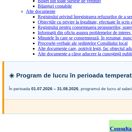
Buget din toate sursele de venituri
Bilanțuri contabile
Alte documente
Registrului privind înregistrarea refuzurilor de a s
Obiecțiile cu privire la legalitate, efectuate în scris
Registrului pentru consemnarea propunerilor, sugesti
Informații din oficiu asupra problemelor de interes
Minutele în care se consemnează, în rezumat, punct
Procesele-verbale ale ședințelor Consiliului local
Alte documente care, potrivit legii, fac obiectul adu
Alte documente a căror aducere la cunoștință public
☀️ Program de lucru în perioada temperat
În perioada
01.07.2026 – 31.08.2026
, programul de lucru al salar
Consulta