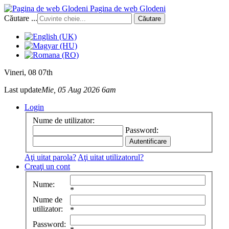
Pagina de web Glodeni
Căutare ...
Căutare
Vineri
, 08 07th
Last update
Mie, 05 Aug 2026 6am
Login
Nume de utilizator:
Password:
Aţi uitat parola?
Aţi uitat utilizatorul?
Creaţi un cont
Nume:
*
Nume de
utilizator:
*
Password: