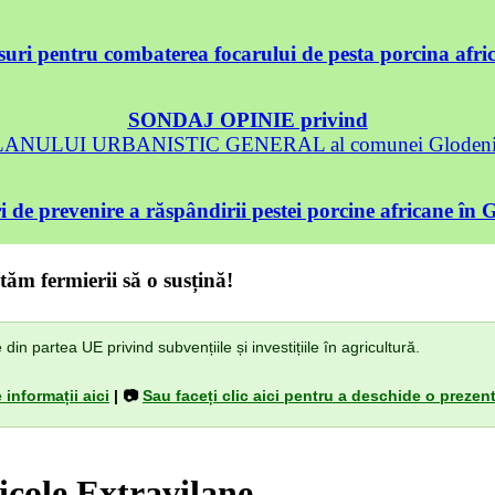
uri pentru combaterea focarului de pesta porcina afri
SONDAJ OPINIE privind
 PLANULUI URBANISTIC GENERAL al comunei Glodeni, 
 de prevenire a răspândirii pestei porcine africane în 
tăm fermierii să o susțină!
n partea UE privind subvențiile și investițiile în agricultură.
 informații aici
| 📷
Sau faceți clic aici pentru a deschide o prezent
icole Extravilane