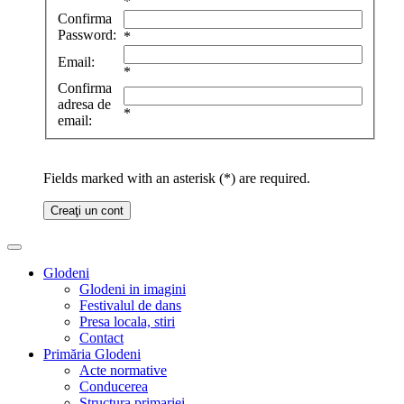
*
Confirma
Password:
*
Email:
*
Confirma
adresa de
*
email:
Fields marked with an asterisk (*) are required.
Creaţi un cont
Glodeni
Glodeni in imagini
Festivalul de dans
Presa locala, stiri
Contact
Primăria Glodeni
Acte normative
Conducerea
Structura primariei