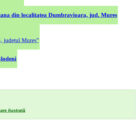
cana din localitatea Dumbravioara, jud. Mures
județul Mureș”
Glodeni
are ilustrată