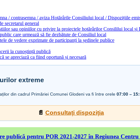
emna / contrasemna / aviza Hotărârile Consiliului local / Dispozițiile em
 de secretarul general
ilor sau opiniilor cu privire la proiectele hotărârilor Consililui local ș
 public care urmează să fie dezbătute de Consiliul local
ele de vedere exprimate de participanți la ședinele publice
cerii la cunoștință publică
ă se apreciază ca fiind oportună și necesară
urilor extreme
iaților din cadrul Primăriei Comunei Glodeni va fi între orele
07:00 – 15
📄
Consultați dispoziția
re publică pentru POR 2021-2027 în Regiunea Centru