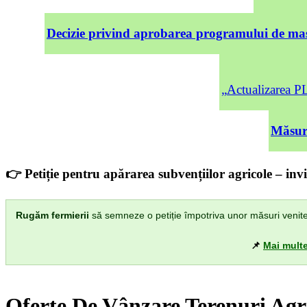
Decizie privind aprobarea programului de mas
„Actualizarea
Măsuri
👉 Petiție pentru apărarea subvențiilor agricole – invi
Rugăm fermierii
să semneze o petiție împotriva unor măsuri venite di
📌
Mai multe
Oferte De Vânzare Terenuri Agr