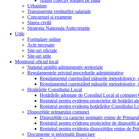
Anunț colectiv somații de plată
Urbanism
Transparenta veniturilor salariale
Concursuri si examene
Starea civilă
Strategia Nationala Anticoruptie
Utile
Formulare online
Acte necesare
Site-uri oficiale
Site-uri utile
Monitorul oficial local
Statutul unității administrativ-teritoriale
Regulamentele privind procedurile administrative
Regulamentul cuprinzând măsurile metodologice, orga
Regulamentul cuprinzând măsurile metodologice, orga
Hotărârile Consiliului Local
Hotărârile adoptate de Consiliul Local al comunei
Registrul pentru evidența proiectelor de hotărâri al
Registrul pentru evidența hotărârilor Consiliului L
Dispozițiile primarului comunei
Dispozițiile cu caracter normativ emise de Primar
Registrul pentru evidența proiectelor de dispoziții 
Registrul pentru evidența dispozițiilor emise de P
Documente și informații financiare