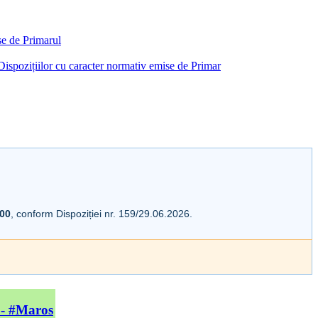
ise de Primarul
i Dispozițiilor cu caracter normativ emise de Primar
:00
, conform Dispoziției nr. 159/29.06.2026.
 - #Maros