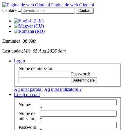
Pagina de web Glodeni
Căutare ...
Căutare
Duminică
, 08 09th
Last update
Mie, 05 Aug 2026 6am
Login
Nume de utilizator:
Password:
Aţi uitat parola?
Aţi uitat utilizatorul?
Creaţi un cont
Nume:
*
Nume de
utilizator:
*
Password: