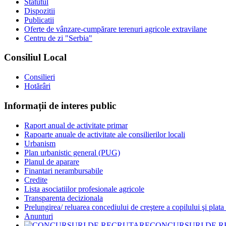
Statutul
Dispozitii
Publicatii
Oferte de vânzare-cumpărare terenuri agricole extravilane
Centru de zi "Serbia"
Consiliul Local
Consilieri
Hotărâri
Informații de interes public
Raport anual de activitate primar
Rapoarte anuale de activitate ale consilierilor locali
Urbanism
Plan urbanistic general (PUG)
Planul de aparare
Finantari nerambursabile
Credite
Lista asociatiilor profesionale agricole
Transparenta decizionala
Prelungirea/ reluarea concediului de creştere a copilului şi plata
Anunturi
CONCURSURI DE 