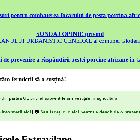
uri pentru combaterea focarului de pesta porcina afri
SONDAJ OPINIE privind
 PLANULUI URBANISTIC GENERAL al comunei Glodeni, 
 de prevenire a răspândirii pestei porcine africane în 
tăm fermierii să o susțină!
n partea UE privind subvențiile și investițiile în agricultură.
 informații aici
| 📷
Sau faceți clic aici pentru a deschide o prezent
icole Extravilane