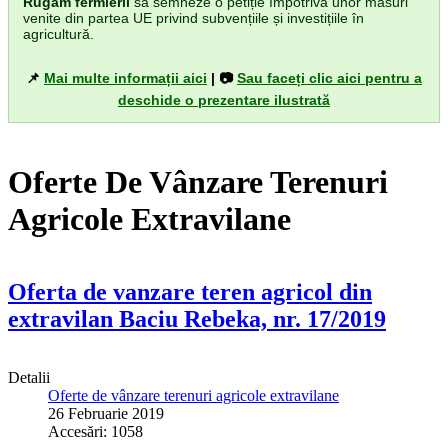
Rugăm fermierii
să semneze o petiție împotriva unor măsuri
venite din partea UE privind subvențiile și investițiile în
agricultură.
📌
Mai multe informații aici
| 📷
Sau faceți clic aici pentru a
deschide o prezentare ilustrată
Oferte De Vânzare Terenuri
Agricole Extravilane
Oferta de vanzare teren agricol din
extravilan Baciu Rebeka, nr. 17/2019
Detalii
Oferte de vânzare terenuri agricole extravilane
26 Februarie 2019
Accesări: 1058