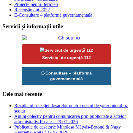
Proiecte pentru fermieri
Recensământ 2022
E-Consultare – platformă guvernamentală
Servicii și informații utile
Serviciul de urgență 112
E-Consultare – platformă
guvernamentală
Cele mai recente
Rezultatul selecției dosarelor pentru postul de șofer microbuz
școlar
Anunț colectiv pentru comunicarea prin publicitate a actelor
administrativ-fiscale – 29.07.2026
Publicatie de casatorie Miholcsa Mátyás-Botond & Nagy
Henrietta-Anita / 27.07.2026.