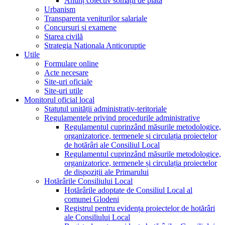
Anunț colectiv somații de plată
Urbanism
Transparenta veniturilor salariale
Concursuri si examene
Starea civilă
Strategia Nationala Anticoruptie
Utile
Formulare online
Acte necesare
Site-uri oficiale
Site-uri utile
Monitorul oficial local
Statutul unității administrativ-teritoriale
Regulamentele privind procedurile administrative
Regulamentul cuprinzând măsurile metodologice,
organizatorice, termenele și circulația proiectelor
de hotărâri ale Consiliul Local
Regulamentul cuprinzând măsurile metodologice,
organizatorice, termenele și circulația proiectelor
de dispoziții ale Primarului
Hotărârile Consiliului Local
Hotărârile adoptate de Consiliul Local al
comunei Glodeni
Registrul pentru evidența proiectelor de hotărâri
ale Consiliului Local