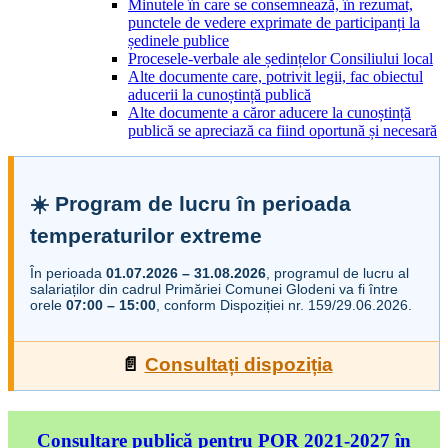
Minutele în care se consemnează, în rezumat,
punctele de vedere exprimate de participanți la
ședinele publice
Procesele-verbale ale ședințelor Consiliului local
Alte documente care, potrivit legii, fac obiectul
aducerii la cunoștință publică
Alte documente a căror aducere la cunoștință
publică se apreciază ca fiind oportună și necesară
☀️ Program de lucru în perioada
temperaturilor extreme
În perioada
01.07.2026 – 31.08.2026
, programul de lucru al
salariaților din cadrul Primăriei Comunei Glodeni va fi între
orele
07:00 – 15:00
, conform Dispoziției nr. 159/29.06.2026.
📄
Consultați dispoziția
Consultare publică pentru POR 2021-2027 în