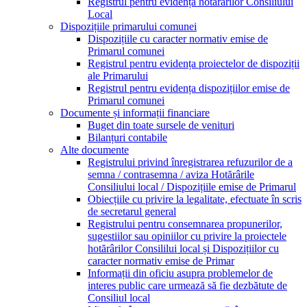
Registrul pentru evidența hotărârilor Consiliului
Local
Dispozițiile primarului comunei
Dispozițiile cu caracter normativ emise de
Primarul comunei
Registrul pentru evidența proiectelor de dispoziții
ale Primarului
Registrul pentru evidența dispozițiilor emise de
Primarul comunei
Documente și informații financiare
Buget din toate sursele de venituri
Bilanțuri contabile
Alte documente
Registrului privind înregistrarea refuzurilor de a
semna / contrasemna / aviza Hotărârile
Consiliului local / Dispozițiile emise de Primarul
Obiecțiile cu privire la legalitate, efectuate în scris
de secretarul general
Registrului pentru consemnarea propunerilor,
sugestiilor sau opiniilor cu privire la proiectele
hotărârilor Consililui local și Dispozițiilor cu
caracter normativ emise de Primar
Informații din oficiu asupra problemelor de
interes public care urmează să fie dezbătute de
Consiliul local