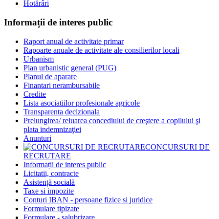
Hotărâri
Informații de interes public
Raport anual de activitate primar
Rapoarte anuale de activitate ale consilierilor locali
Urbanism
Plan urbanistic general (PUG)
Planul de aparare
Finantari nerambursabile
Credite
Lista asociatiilor profesionale agricole
Transparenta decizionala
Prelungirea/ reluarea concediului de creştere a copilului şi
plata indemnizaţiei
Anunturi
CONCURSURI DE
RECRUTARE
Informații de interes public
Licitatii, contracte
Asistență socială
Taxe si impozite
Conturi IBAN - persoane fizice si juridice
Formulare tipizate
Formulare - salubrizare