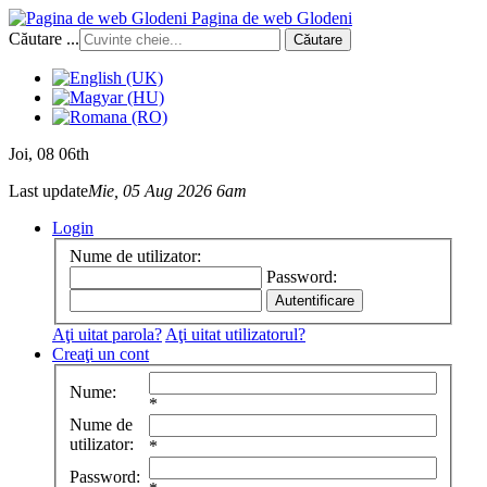
Pagina de web Glodeni
Căutare ...
Căutare
Joi
, 08 06th
Last update
Mie, 05 Aug 2026 6am
Login
Nume de utilizator:
Password:
Aţi uitat parola?
Aţi uitat utilizatorul?
Creaţi un cont
Nume:
*
Nume de
utilizator:
*
Password: