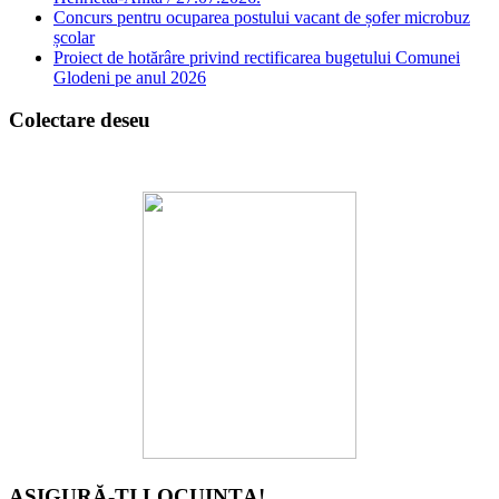
Concurs pentru ocuparea postului vacant de șofer microbuz
școlar
Proiect de hotărâre privind rectificarea bugetului Comunei
Glodeni pe anul 2026
Colectare deseu
ASIGURĂ-ȚI LOCUINȚA!