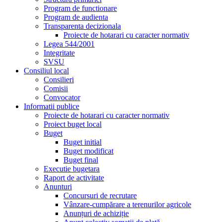
Program de functionare
Program de audienta
Transparenta decizionala
Proiecte de hotarari cu caracter normativ
Legea 544/2001
Integritate
SVSU
Consiliul local
Consilieri
Comisii
Convocator
Informatii publice
Proiecte de hotarari cu caracter normativ
Proiect buget local
Buget
Buget initial
Buget modificat
Buget final
Executie bugetara
Raport de activitate
Anunturi
Concursuri de recrutare
Vânzare-cumpărare a terenurilor agricole
Anunțuri de achiziție