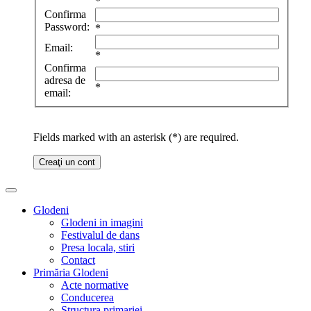
*
Confirma
Password:
*
Email:
*
Confirma
adresa de
*
email:
Fields marked with an asterisk (*) are required.
Creaţi un cont
Glodeni
Glodeni in imagini
Festivalul de dans
Presa locala, stiri
Contact
Primăria Glodeni
Acte normative
Conducerea
Structura primariei