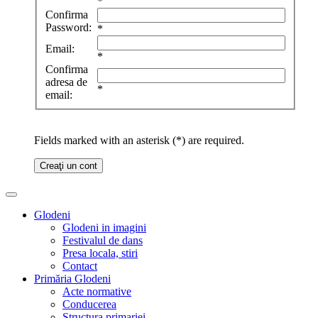
*
Confirma
Password:
*
Email:
*
Confirma
adresa de
*
email:
Fields marked with an asterisk (*) are required.
Creaţi un cont
Glodeni
Glodeni in imagini
Festivalul de dans
Presa locala, stiri
Contact
Primăria Glodeni
Acte normative
Conducerea
Structura primariei