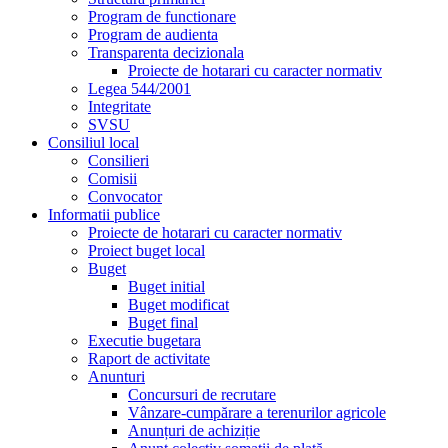
Program de functionare
Program de audienta
Transparenta decizionala
Proiecte de hotarari cu caracter normativ
Legea 544/2001
Integritate
SVSU
Consiliul local
Consilieri
Comisii
Convocator
Informatii publice
Proiecte de hotarari cu caracter normativ
Proiect buget local
Buget
Buget initial
Buget modificat
Buget final
Executie bugetara
Raport de activitate
Anunturi
Concursuri de recrutare
Vânzare-cumpărare a terenurilor agricole
Anunțuri de achiziție