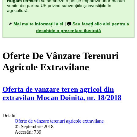
Rugăm fermierii
să semneze o petiție împotriva unor măsuri
venite din partea UE privind subvențiile și investițiile în
agricultură.
📌
Mai multe informații aici
| 📷
Sau faceți clic aici pentru a
deschide o prezentare ilustrată
Oferte De Vânzare Terenuri
Agricole Extravilane
Oferta de vanzare teren agricol din
extravilan Mocan Doinita, nr. 18/2018
Detalii
Oferte de vânzare terenuri agricole extravilane
05 Septembrie 2018
Accesări: 739