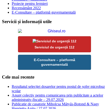
Proiecte pentru fermieri
Recensământ 2022
E-Consultare – platformă guvernamentală
Servicii și informații utile
Serviciul de urgență 112
E-Consultare – platformă
guvernamentală
Cele mai recente
Rezultatul selecției dosarelor pentru postul de șofer microbuz
școlar
Anunț colectiv pentru comunicarea prin publicitate a actelor
administrativ-fiscale – 29.07.2026
Publicatie de casatorie Miholcsa Mátyás-Botond & Nagy
Henrietta-Anita / 27.07.2026.