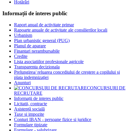
Hotărâri
Informații de interes public
Raport anual de activitate primar
Rapoarte anuale de activitate ale consilierilor locali
Urbanism
Plan urbanistic general (PUG)
Planul de aparare
Finantari nerambursabile
Credite
Lista asociatiilor profesionale agricole
Transparenta decizionala
Prelungirea/ reluarea concediului de creştere a copilului şi
plata indemnizaţiei
Anunturi
CONCURSURI DE
RECRUTARE
Informații de interes public
Licitatii, contracte
Asistență socială
Taxe si impozite
Conturi IBAN - persoane fizice si juridice
Formulare tipizate
Formulare - salubrizare