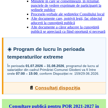
Minutele în care se consemnează, în rezumat,
punctele de vedere exprimate de participanți la
ședinele publice
Procesele-verbale ale ședințelor Consiliului local
Alte documente care, potrivit legii, fac obiectul
aducerii la cunoștință publică
Alte documente a căror aducere la cunoștință
publică se apreciază ca fiind oportună și necesară
☀️ Program de lucru în perioada
temperaturilor extreme
În perioada
01.07.2026 – 31.08.2026
, programul de lucru al
salariaților din cadrul Primăriei Comunei Glodeni va fi între
orele
07:00 – 15:00
, conform Dispoziției nr. 159/29.06.2026.
📄
Consultați dispoziția
Consultare publică pentru POR 2021-2027 în