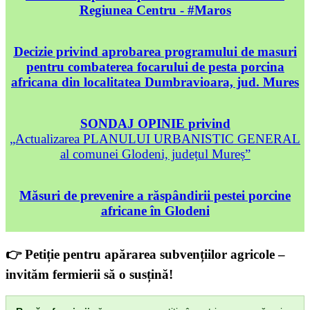
Regiunea Centru - #Maros
Decizie privind aprobarea programului de masuri
pentru combaterea focarului de pesta porcina
africana din localitatea Dumbravioara, jud. Mures
SONDAJ OPINIE privind
„Actualizarea PLANULUI URBANISTIC GENERAL
al comunei Glodeni, județul Mureș”
Măsuri de prevenire a răspândirii pestei porcine
africane în Glodeni
👉 Petiție pentru apărarea subvențiilor agricole –
invităm fermierii să o susțină!