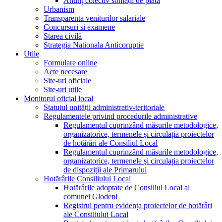
Anunț colectiv somații de plată
Urbanism
Transparenta veniturilor salariale
Concursuri si examene
Starea civilă
Strategia Nationala Anticoruptie
Utile
Formulare online
Acte necesare
Site-uri oficiale
Site-uri utile
Monitorul oficial local
Statutul unității administrativ-teritoriale
Regulamentele privind procedurile administrative
Regulamentul cuprinzând măsurile metodologice,
organizatorice, termenele și circulația proiectelor
de hotărâri ale Consiliul Local
Regulamentul cuprinzând măsurile metodologice,
organizatorice, termenele și circulația proiectelor
de dispoziții ale Primarului
Hotărârile Consiliului Local
Hotărârile adoptate de Consiliul Local al
comunei Glodeni
Registrul pentru evidența proiectelor de hotărâri
ale Consiliului Local