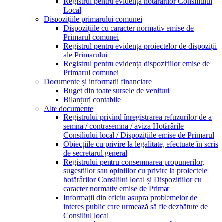
Registrul pentru evidența hotărârilor Consiliului
Local
Dispozițiile primarului comunei
Dispozițiile cu caracter normativ emise de
Primarul comunei
Registrul pentru evidența proiectelor de dispoziții
ale Primarului
Registrul pentru evidența dispozițiilor emise de
Primarul comunei
Documente și informații financiare
Buget din toate sursele de venituri
Bilanțuri contabile
Alte documente
Registrului privind înregistrarea refuzurilor de a
semna / contrasemna / aviza Hotărârile
Consiliului local / Dispozițiile emise de Primarul
Obiecțiile cu privire la legalitate, efectuate în scris
de secretarul general
Registrului pentru consemnarea propunerilor,
sugestiilor sau opiniilor cu privire la proiectele
hotărârilor Consililui local și Dispozițiilor cu
caracter normativ emise de Primar
Informații din oficiu asupra problemelor de
interes public care urmează să fie dezbătute de
Consiliul local