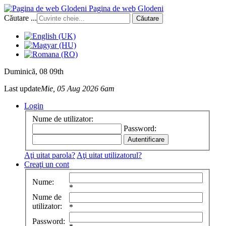
Pagina de web Glodeni
Căutare ...
Căutare
Duminică
, 08 09th
Last update
Mie, 05 Aug 2026 6am
Login
Nume de utilizator:
Password:
Aţi uitat parola?
Aţi uitat utilizatorul?
Creaţi un cont
Nume:
*
Nume de
utilizator:
*
Password: