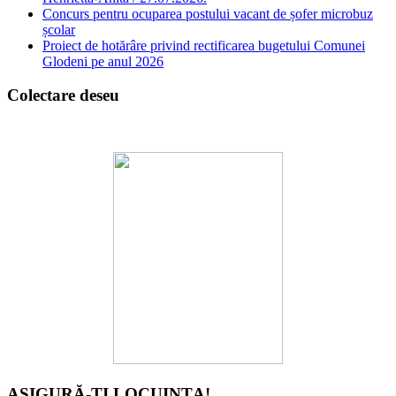
Concurs pentru ocuparea postului vacant de șofer microbuz
școlar
Proiect de hotărâre privind rectificarea bugetului Comunei
Glodeni pe anul 2026
Colectare deseu
ASIGURĂ-ȚI LOCUINȚA!