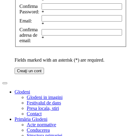
*
Confirma
Password:
*
Email:
*
Confirma
adresa de
*
email:
Fields marked with an asterisk (*) are required.
Creaţi un cont
Glodeni
Glodeni in imagini
Festivalul de dans
Presa locala, stiri
Contact
Primăria Glodeni
Acte normative
Conducerea
Structura primariei