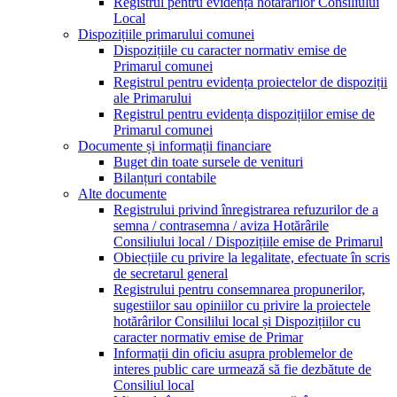
Registrul pentru evidența hotărârilor Consiliului
Local
Dispozițiile primarului comunei
Dispozițiile cu caracter normativ emise de
Primarul comunei
Registrul pentru evidența proiectelor de dispoziții
ale Primarului
Registrul pentru evidența dispozițiilor emise de
Primarul comunei
Documente și informații financiare
Buget din toate sursele de venituri
Bilanțuri contabile
Alte documente
Registrului privind înregistrarea refuzurilor de a
semna / contrasemna / aviza Hotărârile
Consiliului local / Dispozițiile emise de Primarul
Obiecțiile cu privire la legalitate, efectuate în scris
de secretarul general
Registrului pentru consemnarea propunerilor,
sugestiilor sau opiniilor cu privire la proiectele
hotărârilor Consililui local și Dispozițiilor cu
caracter normativ emise de Primar
Informații din oficiu asupra problemelor de
interes public care urmează să fie dezbătute de
Consiliul local