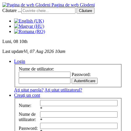
Pagina de web Glodeni
Căutare ...
Căutare
Luni
, 08 10th
Last update
Vi, 07 Aug 2026 10am
Login
Nume de utilizator:
Password:
Aţi uitat parola?
Aţi uitat utilizatorul?
Creaţi un cont
Nume:
*
Nume de
utilizator:
*
Password: