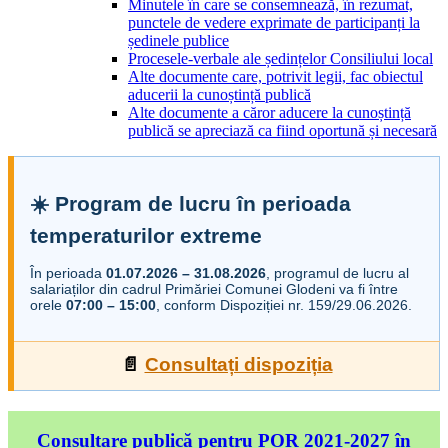
Minutele în care se consemnează, în rezumat,
punctele de vedere exprimate de participanți la
ședinele publice
Procesele-verbale ale ședințelor Consiliului local
Alte documente care, potrivit legii, fac obiectul
aducerii la cunoștință publică
Alte documente a căror aducere la cunoștință
publică se apreciază ca fiind oportună și necesară
☀️ Program de lucru în perioada
temperaturilor extreme
În perioada
01.07.2026 – 31.08.2026
, programul de lucru al
salariaților din cadrul Primăriei Comunei Glodeni va fi între
orele
07:00 – 15:00
, conform Dispoziției nr. 159/29.06.2026.
📄
Consultați dispoziția
Consultare publică pentru POR 2021-2027 în