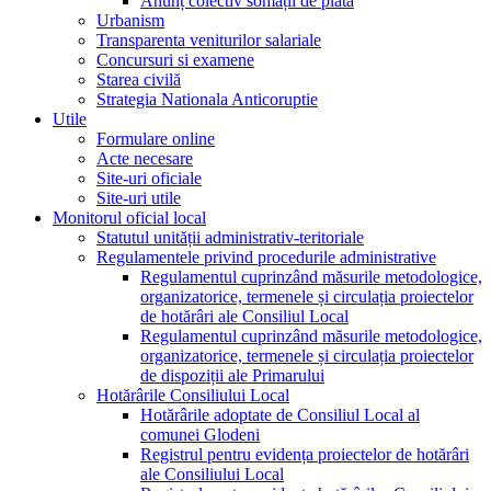
Anunț colectiv somații de plată
Urbanism
Transparenta veniturilor salariale
Concursuri si examene
Starea civilă
Strategia Nationala Anticoruptie
Utile
Formulare online
Acte necesare
Site-uri oficiale
Site-uri utile
Monitorul oficial local
Statutul unității administrativ-teritoriale
Regulamentele privind procedurile administrative
Regulamentul cuprinzând măsurile metodologice,
organizatorice, termenele și circulația proiectelor
de hotărâri ale Consiliul Local
Regulamentul cuprinzând măsurile metodologice,
organizatorice, termenele și circulația proiectelor
de dispoziții ale Primarului
Hotărârile Consiliului Local
Hotărârile adoptate de Consiliul Local al
comunei Glodeni
Registrul pentru evidența proiectelor de hotărâri
ale Consiliului Local