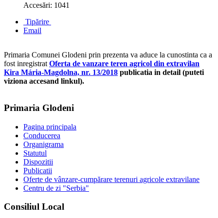
Accesări: 1041
Tipărire
Email
Primaria Comunei Glodeni prin prezenta va aduce la cunostinta ca a
fost inregistrat
Oferta de vanzare teren agricol din extravilan
Kira Mária-Magdolna, nr. 13/2018
publicatia in detail (puteti
viziona accesand linkul).
Primaria Glodeni
Pagina principala
Conducerea
Organigrama
Statutul
Dispozitii
Publicatii
Oferte de vânzare-cumpărare terenuri agricole extravilane
Centru de zi "Serbia"
Consiliul Local