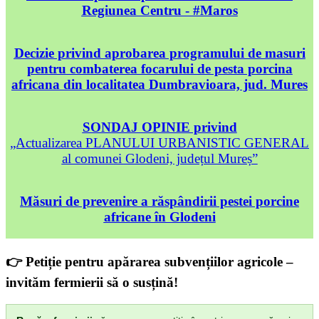
Regiunea Centru - #Maros
Decizie privind aprobarea programului de masuri
pentru combaterea focarului de pesta porcina
africana din localitatea Dumbravioara, jud. Mures
SONDAJ OPINIE privind
„Actualizarea PLANULUI URBANISTIC GENERAL
al comunei Glodeni, județul Mureș”
Măsuri de prevenire a răspândirii pestei porcine
africane în Glodeni
👉 Petiție pentru apărarea subvențiilor agricole –
invităm fermierii să o susțină!