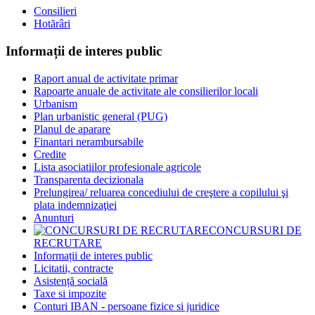
Consilieri
Hotărâri
Informații de interes public
Raport anual de activitate primar
Rapoarte anuale de activitate ale consilierilor locali
Urbanism
Plan urbanistic general (PUG)
Planul de aparare
Finantari nerambursabile
Credite
Lista asociatiilor profesionale agricole
Transparenta decizionala
Prelungirea/ reluarea concediului de creştere a copilului şi
plata indemnizaţiei
Anunturi
CONCURSURI DE
RECRUTARE
Informații de interes public
Licitatii, contracte
Asistență socială
Taxe si impozite
Conturi IBAN - persoane fizice si juridice