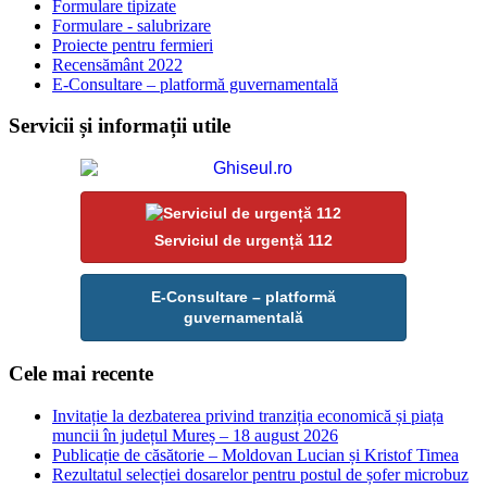
Formulare tipizate
Formulare - salubrizare
Proiecte pentru fermieri
Recensământ 2022
E-Consultare – platformă guvernamentală
Servicii și informații utile
Serviciul de urgență 112
E-Consultare – platformă
guvernamentală
Cele mai recente
Invitație la dezbaterea privind tranziția economică și piața
muncii în județul Mureș – 18 august 2026
Publicație de căsătorie – Moldovan Lucian și Kristof Timea
Rezultatul selecției dosarelor pentru postul de șofer microbuz