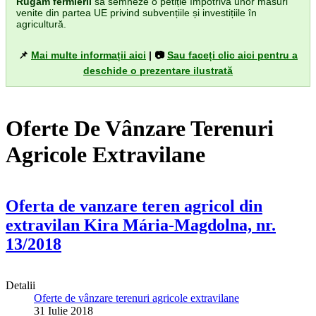
Rugăm fermierii
să semneze o petiție împotriva unor măsuri
venite din partea UE privind subvențiile și investițiile în
agricultură.
📌
Mai multe informații aici
| 📷
Sau faceți clic aici pentru a
deschide o prezentare ilustrată
Oferte De Vânzare Terenuri
Agricole Extravilane
Oferta de vanzare teren agricol din
extravilan Kira Mária-Magdolna, nr.
13/2018
Detalii
Oferte de vânzare terenuri agricole extravilane
31 Iulie 2018