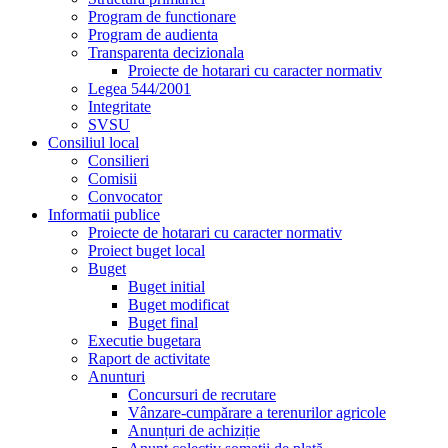
Program de functionare
Program de audienta
Transparenta decizionala
Proiecte de hotarari cu caracter normativ
Legea 544/2001
Integritate
SVSU
Consiliul local
Consilieri
Comisii
Convocator
Informatii publice
Proiecte de hotarari cu caracter normativ
Proiect buget local
Buget
Buget initial
Buget modificat
Buget final
Executie bugetara
Raport de activitate
Anunturi
Concursuri de recrutare
Vânzare-cumpărare a terenurilor agricole
Anunțuri de achiziție