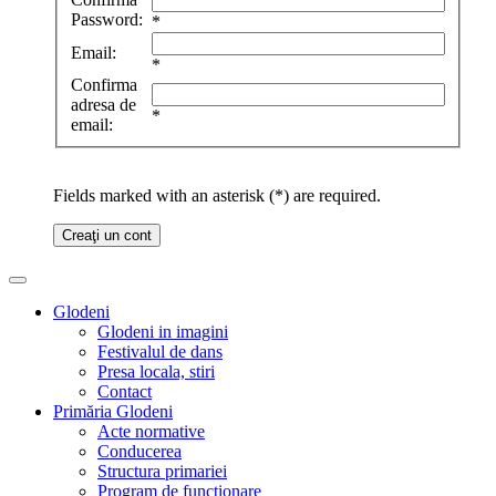
Password:
*
Email:
*
Confirma
adresa de
*
email:
Fields marked with an asterisk (*) are required.
Creaţi un cont
Glodeni
Glodeni in imagini
Festivalul de dans
Presa locala, stiri
Contact
Primăria Glodeni
Acte normative
Conducerea
Structura primariei
Program de functionare