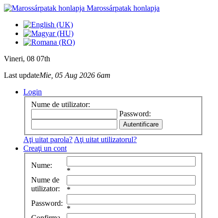
Marossárpatak honlapja
Vineri
, 08 07th
Last update
Mie, 05 Aug 2026 6am
Login
Nume de utilizator:
Password:
Aţi uitat parola?
Aţi uitat utilizatorul?
Creaţi un cont
Nume:
*
Nume de
utilizator:
*
Password:
*
Confirma