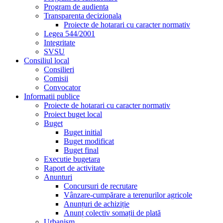
Program de audienta
Transparenta decizionala
Proiecte de hotarari cu caracter normativ
Legea 544/2001
Integritate
SVSU
Consiliul local
Consilieri
Comisii
Convocator
Informatii publice
Proiecte de hotarari cu caracter normativ
Proiect buget local
Buget
Buget initial
Buget modificat
Buget final
Executie bugetara
Raport de activitate
Anunturi
Concursuri de recrutare
Vânzare-cumpărare a terenurilor agricole
Anunțuri de achiziție
Anunț colectiv somații de plată
Urbanism