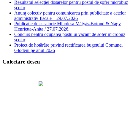
Rezultatul selecției dosarelor pentru postul de șofer microbuz
școlar
Anunț colectiv pentru comunicarea prin publicitate a actelor
administrativ-fiscale – 29.07.2026
Publicatie de casatorie Miholcsa Mátyás-Botond & Nagy
Henrietta-Anita / 27.07.2026.
Concurs pentru ocuparea postului vacant de șofer microbuz
școlar
Proiect de hotărâre privind rectificarea bugetului Comunei
Glodeni pe anul 2026
Colectare deseu