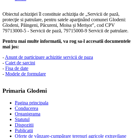
Obiectul achiziţiei îl constituie achiziţia de „Servicii de pază,
protecţie si patrulare, pentru satele aparţinând comunei Glodeni:
Glodeni, Păingeni, Păcureni, Moisa și Merișor", cod CPV
79713000-5 - Servicii de pază, 79715000-9 Servicii de patrulare.
Pentru mai multe informatii, va rog sa-l accesatii documentele
mai jos:
-
Anunt de participare achizitie servicii de paza
-
Caiet de sarcini
-
Fisa de date
-
Modele de formulare
Primaria Glodeni
Pagina principala
Conducerea
Organigrama
Statutul
Dispozitii
Publicatii
Oferte de vânzare-cumpărare terenuri agricole extravilane