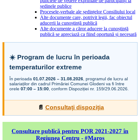
punctele de vedere exprimate de participanți la
ședinele publice
Procesele-verbale ale ședințelor Consiliului local
Alte documente care, potrivit legii, fac obiectul
aducerii la cunoștință publică
Alte documente a căror aducere la cunoștință
publică se apreciază ca fiind oportună și necesară
☀️ Program de lucru în perioada
temperaturilor extreme
În perioada
01.07.2026 – 31.08.2026
, programul de lucru al
salariaților din cadrul Primăriei Comunei Glodeni va fi între
orele
07:00 – 15:00
, conform Dispoziției nr. 159/29.06.2026.
📄
Consultați dispoziția
Consultare publică pentru POR 2021-2027 în
Regiunea Centru - #Maros