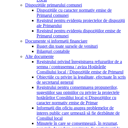
Dispozițiile primarului comunei
Dispozițiile cu caracter normativ emise de
Primarul comunei
Registrul pentru evidența proiectelor de dispoziții
ale Primarului
Registrul pentru evidența dispozițiilor emise de
Primarul comunei
Documente și informații financiare
Buget din toate sursele de venituri
Bilanțuri contabile
Alte documente
Registrului privind înregistrarea refuzurilor de a
semna / contrasemna / aviza Hotărârile
Consiliului local / Dispozițiile emise de Primarul
Obiecțiile cu privire la legalitate, efectuate în scris
de secretarul general
Registrului pentru consemnarea propunerilor,
sugestiilor sau opiniilor cu privire la proiectele
hotărârilor Consililui local și Dispozițiilor cu
caracter normativ emise de Primar
Informații din oficiu asupra problemelor de
interes public care urmează să fie dezbătute de
Consiliul local
Minutele în care se consemnează, în rezumat,