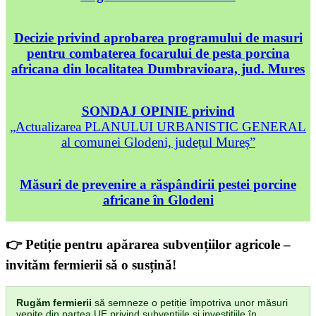
Decizie privind aprobarea programului de masuri
pentru combaterea focarului de pesta porcina
africana din localitatea Dumbravioara, jud. Mures
SONDAJ OPINIE privind
„Actualizarea PLANULUI URBANISTIC GENERAL
al comunei Glodeni, județul Mureș”
Măsuri de prevenire a răspândirii pestei porcine
africane în Glodeni
👉 Petiție pentru apărarea subvențiilor agricole –
invităm fermierii să o susțină!
Rugăm fermierii
să semneze o petiție împotriva unor măsuri
venite din partea UE privind subvențiile și investițiile în