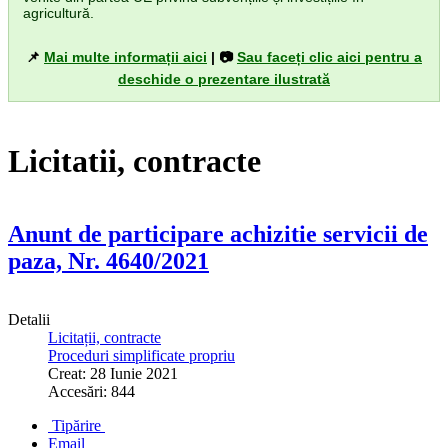
agricultură.
📌
Mai multe informații aici
| 📷
Sau faceți clic aici pentru a
deschide o prezentare ilustrată
Licitatii, contracte
Anunt de participare achizitie servicii de
paza, Nr. 4640/2021
Detalii
Licitații, contracte
Proceduri simplificate propriu
Creat: 28 Iunie 2021
Accesări: 844
Tipărire
Email