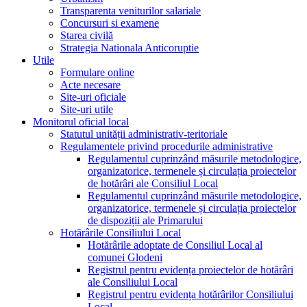
Transparenta veniturilor salariale
Concursuri si examene
Starea civilă
Strategia Nationala Anticoruptie
Utile
Formulare online
Acte necesare
Site-uri oficiale
Site-uri utile
Monitorul oficial local
Statutul unității administrativ-teritoriale
Regulamentele privind procedurile administrative
Regulamentul cuprinzând măsurile metodologice,
organizatorice, termenele și circulația proiectelor
de hotărâri ale Consiliul Local
Regulamentul cuprinzând măsurile metodologice,
organizatorice, termenele și circulația proiectelor
de dispoziții ale Primarului
Hotărârile Consiliului Local
Hotărârile adoptate de Consiliul Local al
comunei Glodeni
Registrul pentru evidența proiectelor de hotărâri
ale Consiliului Local
Registrul pentru evidența hotărârilor Consiliului
Local