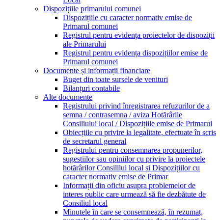
Dispozițiile primarului comunei
Dispozițiile cu caracter normativ emise de
Primarul comunei
Registrul pentru evidența proiectelor de dispoziții
ale Primarului
Registrul pentru evidența dispozițiilor emise de
Primarul comunei
Documente și informații financiare
Buget din toate sursele de venituri
Bilanțuri contabile
Alte documente
Registrului privind înregistrarea refuzurilor de a
semna / contrasemna / aviza Hotărârile
Consiliului local / Dispozițiile emise de Primarul
Obiecțiile cu privire la legalitate, efectuate în scris
de secretarul general
Registrului pentru consemnarea propunerilor,
sugestiilor sau opiniilor cu privire la proiectele
hotărârilor Consililui local și Dispozițiilor cu
caracter normativ emise de Primar
Informații din oficiu asupra problemelor de
interes public care urmează să fie dezbătute de
Consiliul local
Minutele în care se consemnează, în rezumat,