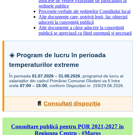
punctele de vedere exprimate de participanți la
ședinele publice
Procesele-verbale ale ședințelor Consiliului local
Alte documente care, potrivit legii, fac obiectul
aducerii la cunoștință publică
Alte documente a căror aducere la cunoștință
publică se apreciază ca fiind oportună și necesară
☀️ Program de lucru în perioada
temperaturilor extreme
În perioada
01.07.2026 – 31.08.2026
, programul de lucru al
salariaților din cadrul Primăriei Comunei Glodeni va fi între
orele
07:00 – 15:00
, conform Dispoziției nr. 159/29.06.2026.
📄
Consultați dispoziția
Consultare publică pentru POR 2021-2027 în
Regiunea Centru - #Maros