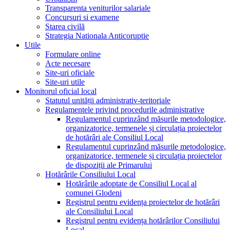
Transparenta veniturilor salariale
Concursuri si examene
Starea civilă
Strategia Nationala Anticoruptie
Utile
Formulare online
Acte necesare
Site-uri oficiale
Site-uri utile
Monitorul oficial local
Statutul unității administrativ-teritoriale
Regulamentele privind procedurile administrative
Regulamentul cuprinzând măsurile metodologice,
organizatorice, termenele și circulația proiectelor
de hotărâri ale Consiliul Local
Regulamentul cuprinzând măsurile metodologice,
organizatorice, termenele și circulația proiectelor
de dispoziții ale Primarului
Hotărârile Consiliului Local
Hotărârile adoptate de Consiliul Local al
comunei Glodeni
Registrul pentru evidența proiectelor de hotărâri
ale Consiliului Local
Registrul pentru evidența hotărârilor Consiliului
Local