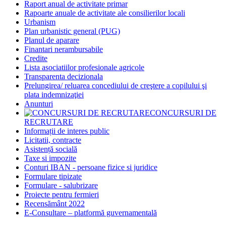
Raport anual de activitate primar
Rapoarte anuale de activitate ale consilierilor locali
Urbanism
Plan urbanistic general (PUG)
Planul de aparare
Finantari nerambursabile
Credite
Lista asociatiilor profesionale agricole
Transparenta decizionala
Prelungirea/ reluarea concediului de creştere a copilului şi
plata indemnizaţiei
Anunturi
CONCURSURI DE
RECRUTARE
Informații de interes public
Licitatii, contracte
Asistență socială
Taxe si impozite
Conturi IBAN - persoane fizice si juridice
Formulare tipizate
Formulare - salubrizare
Proiecte pentru fermieri
Recensământ 2022
E-Consultare – platformă guvernamentală