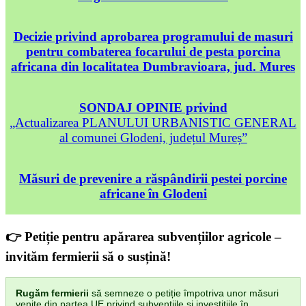
Decizie privind aprobarea programului de masuri
pentru combaterea focarului de pesta porcina
africana din localitatea Dumbravioara, jud. Mures
SONDAJ OPINIE privind
„Actualizarea PLANULUI URBANISTIC GENERAL
al comunei Glodeni, județul Mureș”
Măsuri de prevenire a răspândirii pestei porcine
africane în Glodeni
👉 Petiție pentru apărarea subvențiilor agricole –
invităm fermierii să o susțină!
Rugăm fermierii
să semneze o petiție împotriva unor măsuri
venite din partea UE privind subvențiile și investițiile în