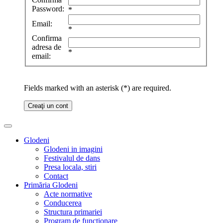
Password:
*
Email:
*
Confirma
adresa de
*
email:
Fields marked with an asterisk (*) are required.
Creaţi un cont
Glodeni
Glodeni in imagini
Festivalul de dans
Presa locala, stiri
Contact
Primăria Glodeni
Acte normative
Conducerea
Structura primariei
Program de functionare