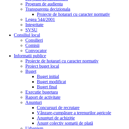
Program de audienta
Transparenta decizionala
Proiecte de hotarari cu caracter normativ
Legea 544/2001
Integritate
SVSU
Consiliul local
Consilieri
Comisii
Convocator
Informatii publice
Proiecte de hotarari cu caracter normativ
Proiect buget local
Buget
Buget initial
Buget modificat
Buget final
Executie bugetara
Raport de activitate
Anunturi
Concursuri de recrutare
Vânzare-cumpărare a terenurilor agricole
Anunțuri de achiziție
Anunț colectiv somații de plată
Urbanism