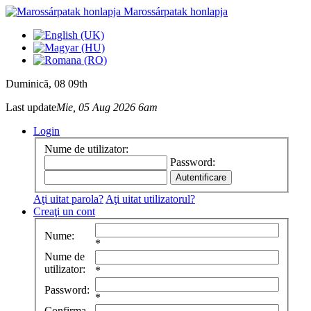
Marossárpatak honlapja
Duminică
, 08 09th
Last update
Mie, 05 Aug 2026 6am
Login
Nume de utilizator:
Password:
Aţi uitat parola?
Aţi uitat utilizatorul?
Creaţi un cont
Nume:
*
Nume de
utilizator:
*
Password:
*
Confirma