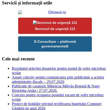
Servicii și informații utile
Serviciul de urgență 112
E-Consultare – platformă
guvernamentală
Cele mai recente
Rezultatul selecției dosarelor pentru postul de șofer microbuz
școlar
Anunț colectiv pentru comunicarea prin publicitate a actelor
administrativ-fiscale – 29.07.2026
Publicatie de casatorie Miholcsa Mátyás-Botond & Nagy
Henrietta-Anita / 27.07.2026.
Concurs pentru ocuparea postului vacant de șofer microbuz
școlar
Proiect de hotărâre privind rectificarea bugetului Comunei
Glodeni pe anul 2026