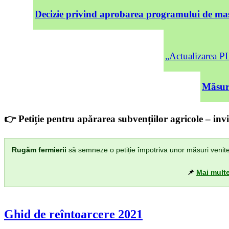
Decizie privind aprobarea programului de mas
„Actualizarea
Măsuri
👉 Petiție pentru apărarea subvențiilor agricole – invi
Rugăm fermierii
să semneze o petiție împotriva unor măsuri venite di
📌
Mai multe
Ghid de reîntoarcere 2021