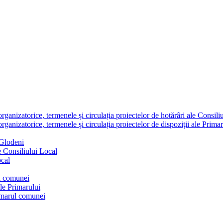
nizatorice, termenele și circulația proiectelor de hotărâri ale Consili
nizatorice, termenele și circulația proiectelor de dispoziții ale Primar
 Glodeni
e Consiliului Local
ocal
ul comunei
ale Primarului
rimarul comunei