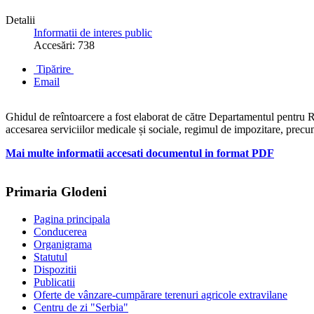
Detalii
Informatii de interes public
Accesări: 738
Tipărire
Email
Ghidul de reîntoarcere a fost elaborat de către Departamentul pentru Rom
accesarea serviciilor medicale și sociale, regimul de impozitare, precum 
Mai multe informatii accesati documentul in format PDF
Primaria Glodeni
Pagina principala
Conducerea
Organigrama
Statutul
Dispozitii
Publicatii
Oferte de vânzare-cumpărare terenuri agricole extravilane
Centru de zi "Serbia"