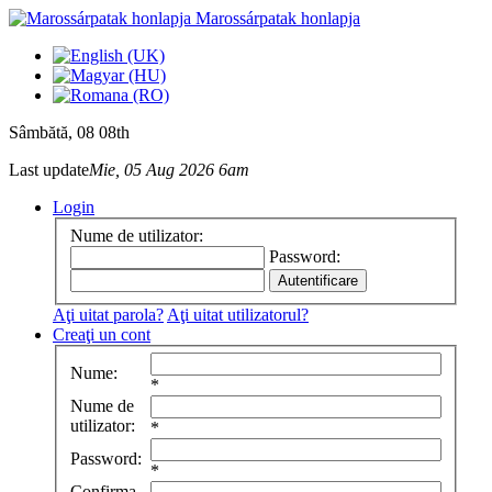
Marossárpatak honlapja
Sâmbătă
, 08 08th
Last update
Mie, 05 Aug 2026 6am
Login
Nume de utilizator:
Password:
Aţi uitat parola?
Aţi uitat utilizatorul?
Creaţi un cont
Nume:
*
Nume de
utilizator:
*
Password:
*
Confirma