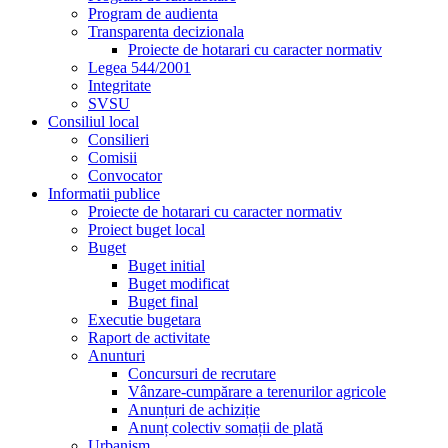
Program de audienta
Transparenta decizionala
Proiecte de hotarari cu caracter normativ
Legea 544/2001
Integritate
SVSU
Consiliul local
Consilieri
Comisii
Convocator
Informatii publice
Proiecte de hotarari cu caracter normativ
Proiect buget local
Buget
Buget initial
Buget modificat
Buget final
Executie bugetara
Raport de activitate
Anunturi
Concursuri de recrutare
Vânzare-cumpărare a terenurilor agricole
Anunțuri de achiziție
Anunț colectiv somații de plată
Urbanism