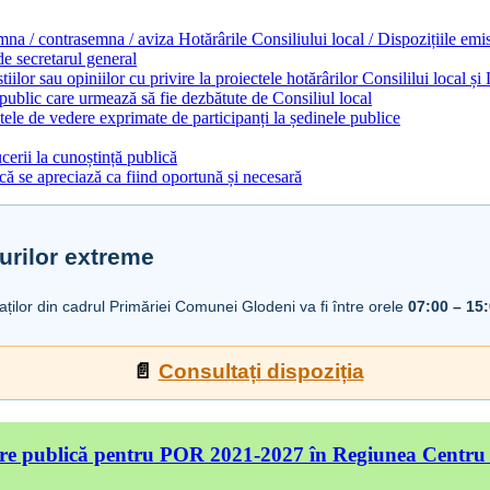
emna / contrasemna / aviza Hotărârile Consiliului local / Dispozițiile em
 de secretarul general
ilor sau opiniilor cu privire la proiectele hotărârilor Consililui local ș
 public care urmează să fie dezbătute de Consiliul local
ele de vedere exprimate de participanți la ședinele publice
cerii la cunoștință publică
ă se apreciază ca fiind oportună și necesară
urilor extreme
iaților din cadrul Primăriei Comunei Glodeni va fi între orele
07:00 – 15
📄
Consultați dispoziția
re publică pentru POR 2021-2027 în Regiunea Centru