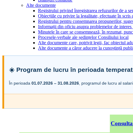
Alte documente
Registrului privind înregistrarea refuzurilor de a s
Obiecțiile cu privire la legalitate, efectuate în scris
Registrului pentru consemnarea propunerilor, sugesti
Informații din oficiu asupra problemelor de interes
Minutele în care se consemnează, în rezumat, punct
Procesele-verbale ale ședințelor Consiliului local
Alte documente care, potrivit legii, fac obiectul adu
Alte documente a căror aducere la cunoștință public
☀️ Program de lucru în perioada temperat
În perioada
01.07.2026 – 31.08.2026
, programul de lucru al salar
Consulta