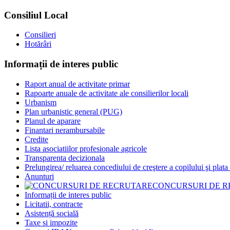
Consiliul Local
Consilieri
Hotărâri
Informații de interes public
Raport anual de activitate primar
Rapoarte anuale de activitate ale consilierilor locali
Urbanism
Plan urbanistic general (PUG)
Planul de aparare
Finantari nerambursabile
Credite
Lista asociatiilor profesionale agricole
Transparenta decizionala
Prelungirea/ reluarea concediului de creştere a copilului şi plata
Anunturi
CONCURSURI DE 
Informații de interes public
Licitatii, contracte
Asistență socială
Taxe si impozite