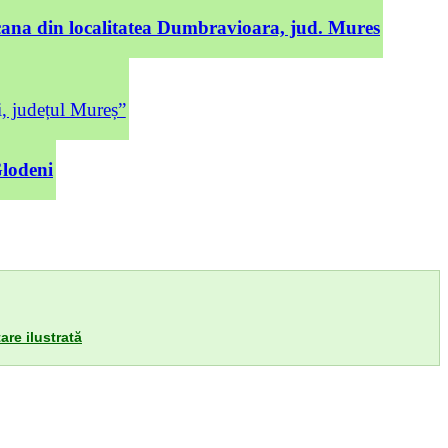
cana din localitatea Dumbravioara, jud. Mures
județul Mureș”
Glodeni
are ilustrată