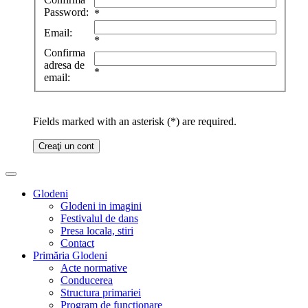
Password:
*
Email:
*
Confirma
adresa de
*
email:
Fields marked with an asterisk (*) are required.
Creaţi un cont
Glodeni
Glodeni in imagini
Festivalul de dans
Presa locala, stiri
Contact
Primăria Glodeni
Acte normative
Conducerea
Structura primariei
Program de functionare