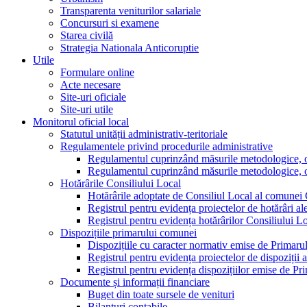
Transparenta veniturilor salariale
Concursuri si examene
Starea civilă
Strategia Nationala Anticoruptie
Utile
Formulare online
Acte necesare
Site-uri oficiale
Site-uri utile
Monitorul oficial local
Statutul unității administrativ-teritoriale
Regulamentele privind procedurile administrative
Regulamentul cuprinzând măsurile metodologice, orga
Regulamentul cuprinzând măsurile metodologice, orga
Hotărârile Consiliului Local
Hotărârile adoptate de Consiliul Local al comunei
Registrul pentru evidența proiectelor de hotărâri al
Registrul pentru evidența hotărârilor Consiliului L
Dispozițiile primarului comunei
Dispozițiile cu caracter normativ emise de Primar
Registrul pentru evidența proiectelor de dispoziții 
Registrul pentru evidența dispozițiilor emise de P
Documente și informații financiare
Buget din toate sursele de venituri
Bilanțuri contabile