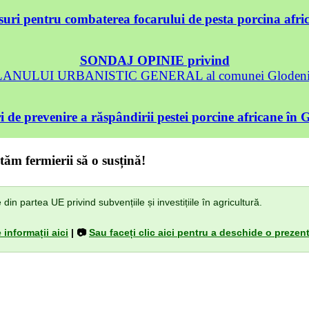
uri pentru combaterea focarului de pesta porcina afri
SONDAJ OPINIE privind
 PLANULUI URBANISTIC GENERAL al comunei Glodeni, 
 de prevenire a răspândirii pestei porcine africane în 
tăm fermierii să o susțină!
n partea UE privind subvențiile și investițiile în agricultură.
 informații aici
| 📷
Sau faceți clic aici pentru a deschide o prezent