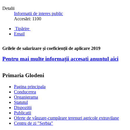
Detalii
Informatii de interes public
Accesări: 1100
Tipărire
Email
Grilele de salarizare și coeficienții de aplicare 2019
Pentru mai multe informații accesati anuntul aici
Primaria Glodeni
Pagina principala
Conducerea
Organigrama
Statutul
Dispozitii
Publicatii
Oferte de vânzare-cumpărare terenuri agricole extravilane
Centru de zi "Serbia"