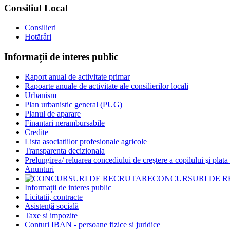
Consiliul Local
Consilieri
Hotărâri
Informații de interes public
Raport anual de activitate primar
Rapoarte anuale de activitate ale consilierilor locali
Urbanism
Plan urbanistic general (PUG)
Planul de aparare
Finantari nerambursabile
Credite
Lista asociatiilor profesionale agricole
Transparenta decizionala
Prelungirea/ reluarea concediului de creştere a copilului şi plata
Anunturi
CONCURSURI DE 
Informații de interes public
Licitatii, contracte
Asistență socială
Taxe si impozite
Conturi IBAN - persoane fizice si juridice