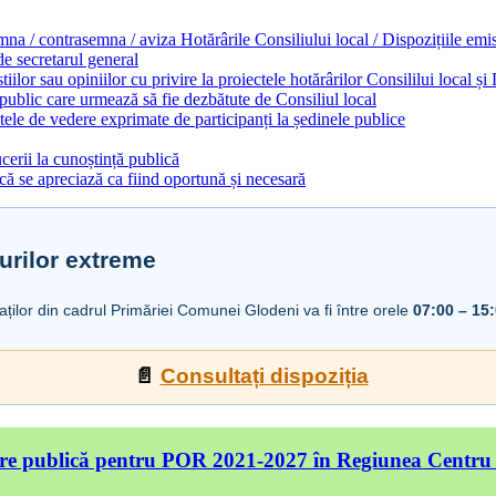
emna / contrasemna / aviza Hotărârile Consiliului local / Dispozițiile em
 de secretarul general
ilor sau opiniilor cu privire la proiectele hotărârilor Consililui local ș
 public care urmează să fie dezbătute de Consiliul local
ele de vedere exprimate de participanți la ședinele publice
cerii la cunoștință publică
ă se apreciază ca fiind oportună și necesară
urilor extreme
iaților din cadrul Primăriei Comunei Glodeni va fi între orele
07:00 – 15
📄
Consultați dispoziția
re publică pentru POR 2021-2027 în Regiunea Centru