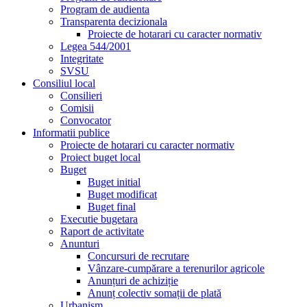
Program de audienta
Transparenta decizionala
Proiecte de hotarari cu caracter normativ
Legea 544/2001
Integritate
SVSU
Consiliul local
Consilieri
Comisii
Convocator
Informatii publice
Proiecte de hotarari cu caracter normativ
Proiect buget local
Buget
Buget initial
Buget modificat
Buget final
Executie bugetara
Raport de activitate
Anunturi
Concursuri de recrutare
Vânzare-cumpărare a terenurilor agricole
Anunțuri de achiziție
Anunț colectiv somații de plată
Urbanism