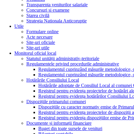
Transparenta veniturilor salariale
Concursuri si examene
Starea civilă
Strategia Nationala Anticoruptie
Utile
Formulare online
Acte necesare
Site-uri oficiale
Site-uri utile
Monitorul oficial local
Statutul unității administrativ-teritoriale
Regulamentele privind procedurile administrative
Regulamentul cuprinzând măsurile metodologice, orga
Regulamentul cuprinzând măsurile metodologice, orga
Hotărârile Consiliului Local
Hotărârile adoptate de Consiliul Local al comunei
Registrul pentru evidența proiectelor de hotărâri al
Registrul pentru evidența hotărârilor Consiliului L
Dispozițiile primarului comunei
Dispozițiile cu caracter normativ emise de Primar
Registrul pentru evidența proiectelor de dispoziții 
Registrul pentru evidența dispozițiilor emise de P
Documente și informații financiare
Buget din toate sursele de venituri
Bilanțuri contabile