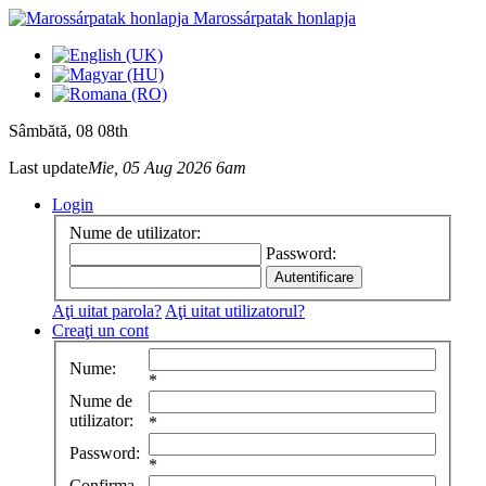
Marossárpatak honlapja
Sâmbătă
, 08 08th
Last update
Mie, 05 Aug 2026 6am
Login
Nume de utilizator:
Password:
Aţi uitat parola?
Aţi uitat utilizatorul?
Creaţi un cont
Nume:
*
Nume de
utilizator:
*
Password:
*
Confirma