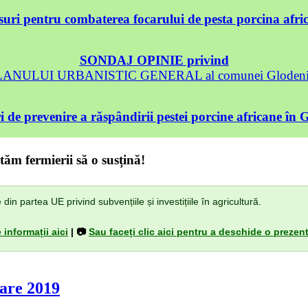
uri pentru combaterea focarului de pesta porcina afri
SONDAJ OPINIE privind
 PLANULUI URBANISTIC GENERAL al comunei Glodeni, 
 de prevenire a răspândirii pestei porcine africane în 
tăm fermierii să o susțină!
n partea UE privind subvențiile și investițiile în agricultură.
 informații aici
| 📷
Sau faceți clic aici pentru a deschide o prezent
care 2019