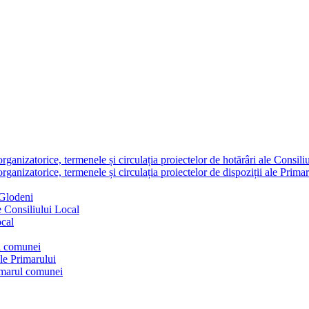
nizatorice, termenele și circulația proiectelor de hotărâri ale Consili
nizatorice, termenele și circulația proiectelor de dispoziții ale Primar
 Glodeni
e Consiliului Local
ocal
ul comunei
ale Primarului
rimarul comunei