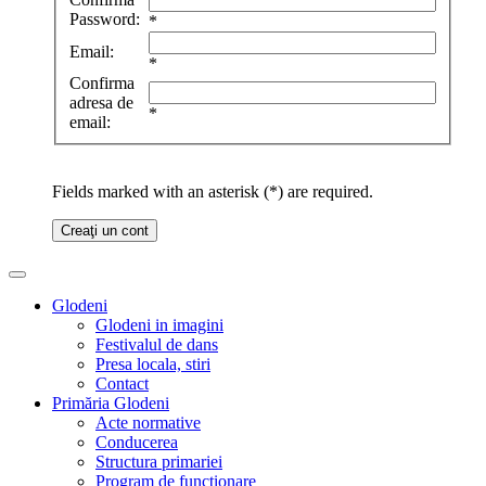
Password:
*
Email:
*
Confirma
adresa de
*
email:
Fields marked with an asterisk (*) are required.
Creaţi un cont
Glodeni
Glodeni in imagini
Festivalul de dans
Presa locala, stiri
Contact
Primăria Glodeni
Acte normative
Conducerea
Structura primariei
Program de functionare