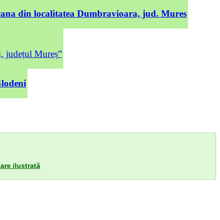
cana din localitatea Dumbravioara, jud. Mures
județul Mureș”
Glodeni
are ilustrată