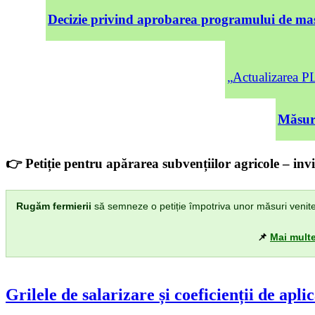
Decizie privind aprobarea programului de mas
„Actualizarea
Măsuri
👉 Petiție pentru apărarea subvențiilor agricole – invi
Rugăm fermierii
să semneze o petiție împotriva unor măsuri venite di
📌
Mai multe
Grilele de salarizare și coeficienții de apli