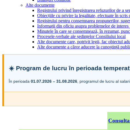
Alte documente
Registrului privind înregistrarea refuzurilor de a s
Obiecțiile cu privire la legalitate, efectuate în scris
Registrului pentru consemnarea propunerilor, sugesti
Informații din oficiu asupra problemelor de interes
Minutele în care se consemnează, în rezumat, punct
Procesele-verbale ale ședințelor Consiliului local
Alte documente care, potrivit legii, fac obiectul adu
Alte documente a căror aducere la cunoștință public
☀️ Program de lucru în perioada temperat
În perioada
01.07.2026 – 31.08.2026
, programul de lucru al salar
Consulta