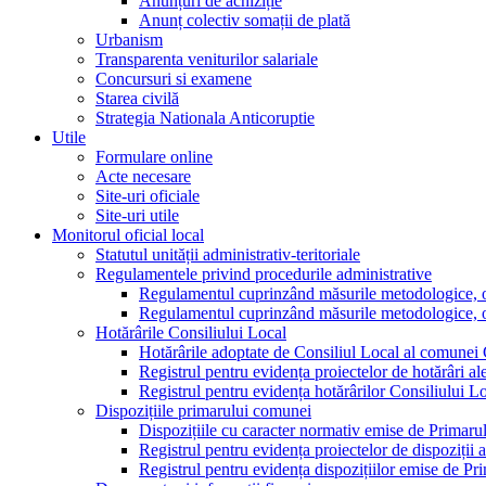
Anunțuri de achiziție
Anunț colectiv somații de plată
Urbanism
Transparenta veniturilor salariale
Concursuri si examene
Starea civilă
Strategia Nationala Anticoruptie
Utile
Formulare online
Acte necesare
Site-uri oficiale
Site-uri utile
Monitorul oficial local
Statutul unității administrativ-teritoriale
Regulamentele privind procedurile administrative
Regulamentul cuprinzând măsurile metodologice, orga
Regulamentul cuprinzând măsurile metodologice, orga
Hotărârile Consiliului Local
Hotărârile adoptate de Consiliul Local al comunei
Registrul pentru evidența proiectelor de hotărâri al
Registrul pentru evidența hotărârilor Consiliului L
Dispozițiile primarului comunei
Dispozițiile cu caracter normativ emise de Primar
Registrul pentru evidența proiectelor de dispoziții 
Registrul pentru evidența dispozițiilor emise de P