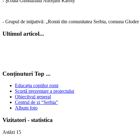
- Şcoala Gimnazială Adorjáni Károly
- Grupul de iniţiativă: „Romii din comunitatea Serbia, comuna Glode
Ultimul articol...
Conținuturi Top ...
Educația copiilor romi
Scurtă prezentare a proiectului
Obiectivul general
Centrul de zi “Serbia”
Album foto
Vizitatori - statistica
Astăzi
15