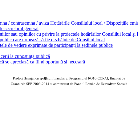
emna / contrasemna / aviza Hotărârile Consiliului local / Dispozițiile em
 de secretarul general
ilor sau opiniilor cu privire la proiectele hotărârilor Consililui local ș
 public care urmează să fie dezbătute de Consiliul local
ele de vedere exprimate de participanți la ședinele publice
cerii la cunoștință publică
ă se apreciază ca fiind oportună și necesară
Proiect finanţat cu sprijinul financiar al Programului RO10-CORAI, finanţat de
Granturile SEE 2009-2014 şi administrat de Fondul Român de Dezvoltare Socială