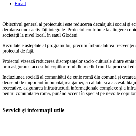
Email
Obiectivul general al proiectului este reducerea decalajului social și e
derularea unor activități integrate. Proiectul contribuie la atingerea ob
societății la nivel local, în satul Glodeni.
Rezultatele așteptate al programului, precum îmbunătăţirea frecvenţei şc
proiectul de față.
Proiectul vizează reducerea discrepanţelor socio-culturale dintre etnia
prin asigurarea accesului copiilor romi din mediul rural la procesul ed
Incluziunea socială al comunității de etnie romă din comună și crearea 
deosebit de important îmbunătăţirea gamei, a calităţii şi a accesibilităţii
recreative, asigurarea infrastructurii informaţionale complexe şi a infra
pentru comunitatea romă, punând accent în special pe nevoile copiilor af
Servicii și informații utile