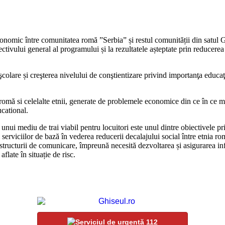
conomic între comunitatea romă ”Serbia” și restul comunității din satul Gl
iectivului general al programului și la rezultatele așteptate prin reducere
olare și creşterea nivelului de conştientizare privind importanţa educaţie
 romă si celelalte etnii, generate de problemele economice din ce în ce m
ucational.
unui mediu de trai viabil pentru locuitori este unul dintre obiectivele p
 serviciilor de bază în vederea reducerii decalajului social între etnia romă
structurii de comunicare, împreună necesită dezvoltarea și asigurarea infra
late în situație de risc.