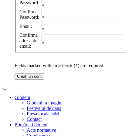
Password:
*
Confirma
Password:
*
Email:
*
Confirma
adresa de
*
email:
Fields marked with an asterisk (*) are required.
Creaţi un cont
Glodeni
Glodeni in imagini
Festivalul de dans
Presa locala, stiri
Contact
Primăria Glodeni
Acte normative
Conducerea