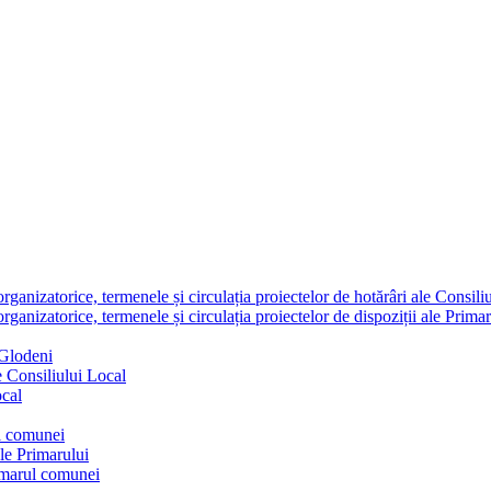
nizatorice, termenele și circulația proiectelor de hotărâri ale Consili
nizatorice, termenele și circulația proiectelor de dispoziții ale Primar
 Glodeni
e Consiliului Local
ocal
ul comunei
ale Primarului
rimarul comunei