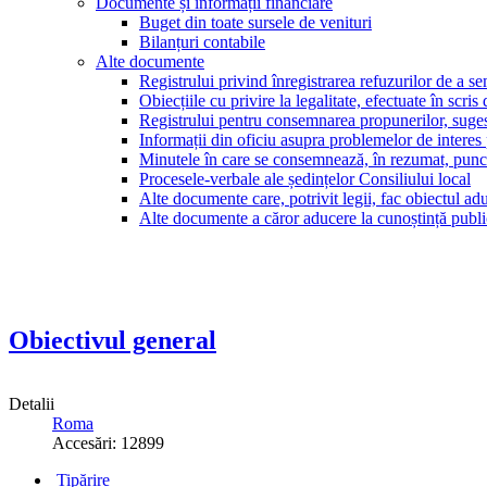
Documente și informații financiare
Buget din toate sursele de venituri
Bilanțuri contabile
Alte documente
Registrului privind înregistrarea refuzurilor de a s
Obiecțiile cu privire la legalitate, efectuate în scris
Registrului pentru consemnarea propunerilor, sugesti
Informații din oficiu asupra problemelor de interes
Minutele în care se consemnează, în rezumat, punct
Procesele-verbale ale ședințelor Consiliului local
Alte documente care, potrivit legii, fac obiectul adu
Alte documente a căror aducere la cunoștință public
Obiectivul general
Detalii
Roma
Accesări: 12899
Tipărire