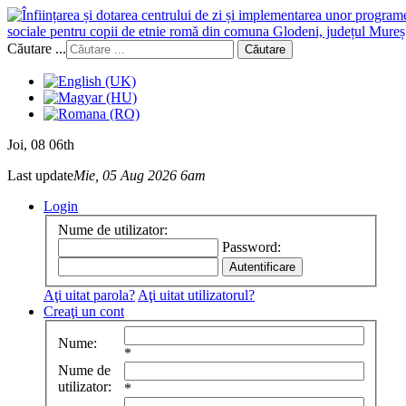
sociale pentru copii de etnie romă din comuna Glodeni, județul Mureș
Căutare ...
Căutare
Joi
, 08 06th
Last update
Mie, 05 Aug 2026 6am
Login
Nume de utilizator:
Password:
Aţi uitat parola?
Aţi uitat utilizatorul?
Creaţi un cont
Nume:
*
Nume de
utilizator:
*