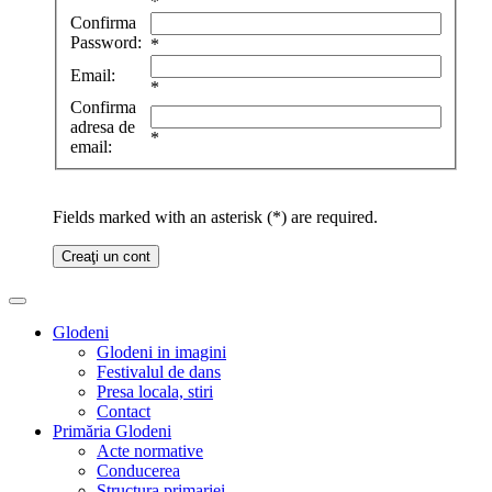
*
Confirma
Password:
*
Email:
*
Confirma
adresa de
*
email:
Fields marked with an asterisk (*) are required.
Creaţi un cont
Glodeni
Glodeni in imagini
Festivalul de dans
Presa locala, stiri
Contact
Primăria Glodeni
Acte normative
Conducerea
Structura primariei