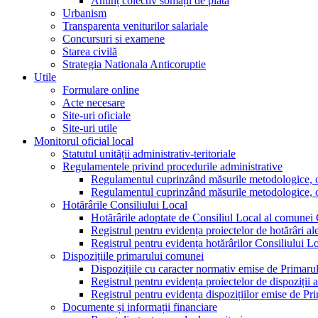
Anunț colectiv somații de plată
Urbanism
Transparenta veniturilor salariale
Concursuri si examene
Starea civilă
Strategia Nationala Anticoruptie
Utile
Formulare online
Acte necesare
Site-uri oficiale
Site-uri utile
Monitorul oficial local
Statutul unității administrativ-teritoriale
Regulamentele privind procedurile administrative
Regulamentul cuprinzând măsurile metodologice, orga
Regulamentul cuprinzând măsurile metodologice, orga
Hotărârile Consiliului Local
Hotărârile adoptate de Consiliul Local al comunei
Registrul pentru evidența proiectelor de hotărâri al
Registrul pentru evidența hotărârilor Consiliului L
Dispozițiile primarului comunei
Dispozițiile cu caracter normativ emise de Primar
Registrul pentru evidența proiectelor de dispoziții 
Registrul pentru evidența dispozițiilor emise de P
Documente și informații financiare