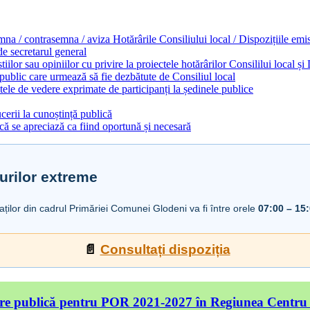
emna / contrasemna / aviza Hotărârile Consiliului local / Dispozițiile em
 de secretarul general
ilor sau opiniilor cu privire la proiectele hotărârilor Consililui local ș
 public care urmează să fie dezbătute de Consiliul local
ele de vedere exprimate de participanți la ședinele publice
cerii la cunoștință publică
ă se apreciază ca fiind oportună și necesară
urilor extreme
iaților din cadrul Primăriei Comunei Glodeni va fi între orele
07:00 – 15
📄
Consultați dispoziția
re publică pentru POR 2021-2027 în Regiunea Centru