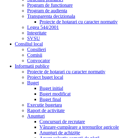
Program de functionare
Program de audienta
Transparenta decizionala
Proiecte de hotarari cu caracter normativ
Legea 544/2001
Integritate
SVSU
Consiliul local
Consilieri
Comisii
Convocator
Informatii publice
Proiecte de hotarari cu caracter normativ
Proiect buget local
Buget
Buget initial
Buget modificat
Buget final
Executie bugetara
Raport de activitate
Anunturi
Concursuri de recrutare
Vânzare-cumpărare a terenurilor agricole
Anunțuri de achiziție