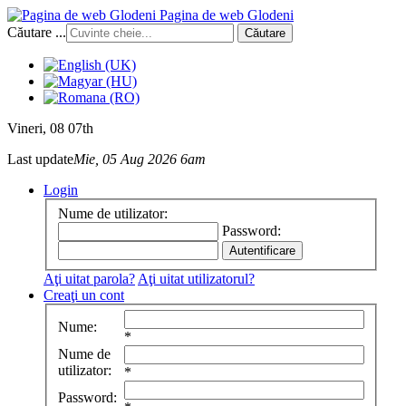
Pagina de web Glodeni
Căutare ...
Căutare
Vineri
, 08 07th
Last update
Mie, 05 Aug 2026 6am
Login
Nume de utilizator:
Password:
Aţi uitat parola?
Aţi uitat utilizatorul?
Creaţi un cont
Nume:
*
Nume de
utilizator:
*
Password: