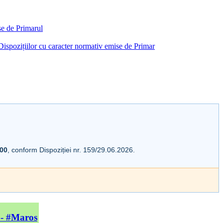
ise de Primarul
i Dispozițiilor cu caracter normativ emise de Primar
:00
, conform Dispoziției nr. 159/29.06.2026.
 - #Maros