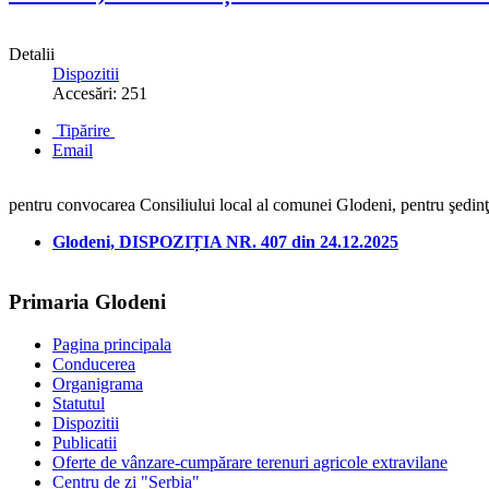
Detalii
Dispozitii
Accesări: 251
Tipărire
Email
pentru convocarea Consiliului local al comunei Glodeni, pentru şedin
Glodeni, DISPOZIȚIA NR. 407 din 24.12.2025
Primaria Glodeni
Pagina principala
Conducerea
Organigrama
Statutul
Dispozitii
Publicatii
Oferte de vânzare-cumpărare terenuri agricole extravilane
Centru de zi "Serbia"