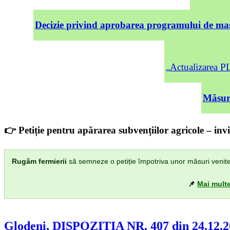
Decizie privind aprobarea programului de mas
„Actualizarea
Măsuri
👉 Petiție pentru apărarea subvențiilor agricole – invi
Rugăm fermierii
să semneze o petiție împotriva unor măsuri venite di
📌
Mai multe
Glodeni, DISPOZIȚIA NR. 407 din 24.12.