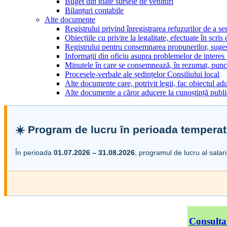
Buget din toate sursele de venituri
Bilanțuri contabile
Alte documente
Registrului privind înregistrarea refuzurilor de a s
Obiecțiile cu privire la legalitate, efectuate în scris
Registrului pentru consemnarea propunerilor, sugesti
Informații din oficiu asupra problemelor de interes
Minutele în care se consemnează, în rezumat, punct
Procesele-verbale ale ședințelor Consiliului local
Alte documente care, potrivit legii, fac obiectul adu
Alte documente a căror aducere la cunoștință public
☀️ Program de lucru în perioada temperat
În perioada
01.07.2026 – 31.08.2026
, programul de lucru al salar
Consulta