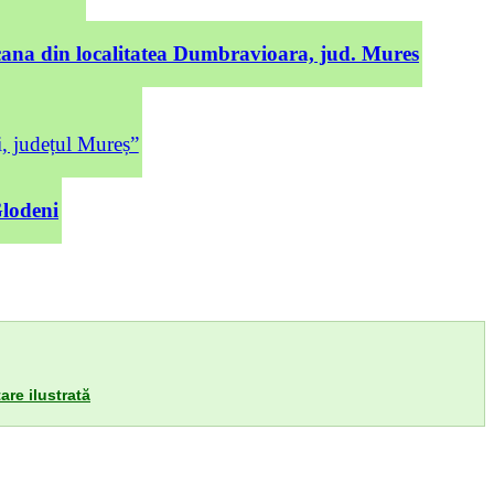
cana din localitatea Dumbravioara, jud. Mures
județul Mureș”
Glodeni
are ilustrată