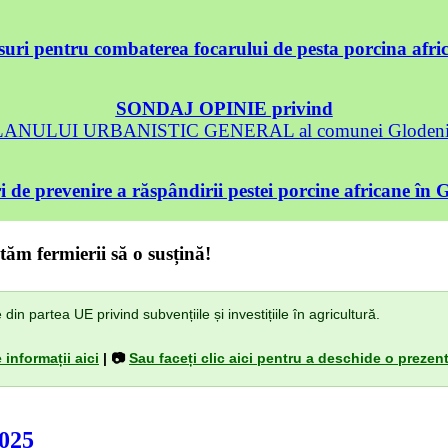
uri pentru combaterea focarului de pesta porcina afri
SONDAJ OPINIE privind
 PLANULUI URBANISTIC GENERAL al comunei Glodeni, 
 de prevenire a răspândirii pestei porcine africane în 
tăm fermierii să o susțină!
n partea UE privind subvențiile și investițiile în agricultură.
 informații aici
| 📷
Sau faceți clic aici pentru a deschide o prezent
2025