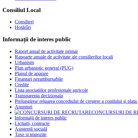
Consiliul Local
Consilieri
Hotărâri
Informații de interes public
Raport anual de activitate primar
Rapoarte anuale de activitate ale consilierilor locali
Urbanism
Plan urbanistic general (PUG)
Planul de aparare
Finantari nerambursabile
Credite
Lista asociatiilor profesionale agricole
Transparenta decizionala
Prelungirea/ reluarea concediului de creştere a copilului şi plata
Anunturi
CONCURSURI DE 
Informații de interes public
Licitatii, contracte
Asistență socială
Taxe si impozite