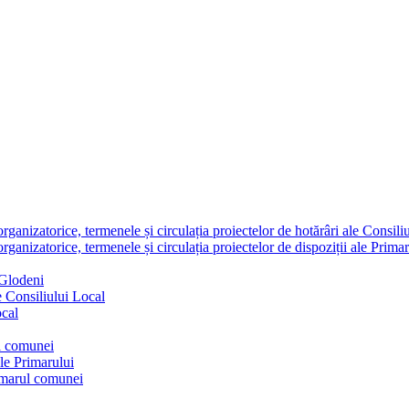
nizatorice, termenele și circulația proiectelor de hotărâri ale Consili
nizatorice, termenele și circulația proiectelor de dispoziții ale Primar
 Glodeni
e Consiliului Local
ocal
ul comunei
ale Primarului
rimarul comunei