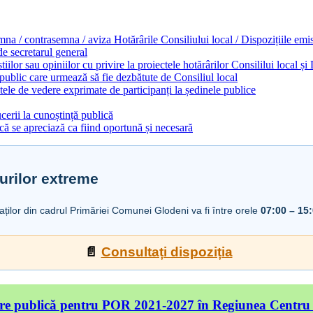
emna / contrasemna / aviza Hotărârile Consiliului local / Dispozițiile em
 de secretarul general
ilor sau opiniilor cu privire la proiectele hotărârilor Consililui local ș
 public care urmează să fie dezbătute de Consiliul local
ele de vedere exprimate de participanți la ședinele publice
cerii la cunoștință publică
ă se apreciază ca fiind oportună și necesară
urilor extreme
iaților din cadrul Primăriei Comunei Glodeni va fi între orele
07:00 – 15
📄
Consultați dispoziția
re publică pentru POR 2021-2027 în Regiunea Centru