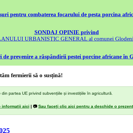
uri pentru combaterea focarului de pesta porcina afri
SONDAJ OPINIE privind
 PLANULUI URBANISTIC GENERAL al comunei Glodeni, 
 de prevenire a răspândirii pestei porcine africane în 
tăm fermierii să o susțină!
n partea UE privind subvențiile și investițiile în agricultură.
 informații aici
| 📷
Sau faceți clic aici pentru a deschide o prezent
025