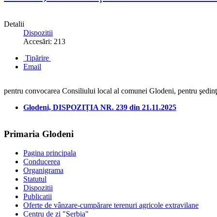
Detalii
Dispozitii
Accesări: 213
Tipărire
Email
pentru convocarea Consiliului local al comunei Glodeni, pentru şedin
Glodeni, DISPOZIȚIA NR. 239 din 21.11.2025
Primaria Glodeni
Pagina principala
Conducerea
Organigrama
Statutul
Dispozitii
Publicatii
Oferte de vânzare-cumpărare terenuri agricole extravilane
Centru de zi "Serbia"