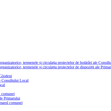
nizatorice, termenele și circulația proiectelor de hotărâri ale Consili
nizatorice, termenele și circulația proiectelor de dispoziții ale Primar
 Glodeni
e Consiliului Local
ocal
ul comunei
ale Primarului
rimarul comunei