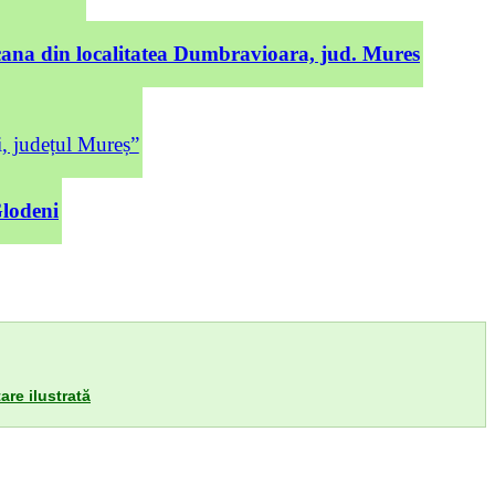
cana din localitatea Dumbravioara, jud. Mures
județul Mureș”
Glodeni
are ilustrată