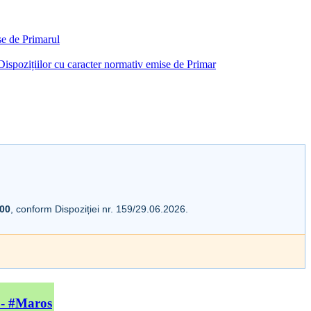
ise de Primarul
i Dispozițiilor cu caracter normativ emise de Primar
:00
, conform Dispoziției nr. 159/29.06.2026.
 - #Maros