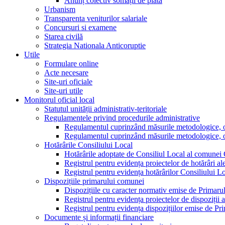
Anunț colectiv somații de plată
Urbanism
Transparenta veniturilor salariale
Concursuri si examene
Starea civilă
Strategia Nationala Anticoruptie
Utile
Formulare online
Acte necesare
Site-uri oficiale
Site-uri utile
Monitorul oficial local
Statutul unității administrativ-teritoriale
Regulamentele privind procedurile administrative
Regulamentul cuprinzând măsurile metodologice, orga
Regulamentul cuprinzând măsurile metodologice, orga
Hotărârile Consiliului Local
Hotărârile adoptate de Consiliul Local al comunei
Registrul pentru evidența proiectelor de hotărâri al
Registrul pentru evidența hotărârilor Consiliului L
Dispozițiile primarului comunei
Dispozițiile cu caracter normativ emise de Primar
Registrul pentru evidența proiectelor de dispoziții 
Registrul pentru evidența dispozițiilor emise de P
Documente și informații financiare