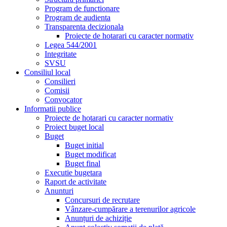
Program de functionare
Program de audienta
Transparenta decizionala
Proiecte de hotarari cu caracter normativ
Legea 544/2001
Integritate
SVSU
Consiliul local
Consilieri
Comisii
Convocator
Informatii publice
Proiecte de hotarari cu caracter normativ
Proiect buget local
Buget
Buget initial
Buget modificat
Buget final
Executie bugetara
Raport de activitate
Anunturi
Concursuri de recrutare
Vânzare-cumpărare a terenurilor agricole
Anunțuri de achiziție