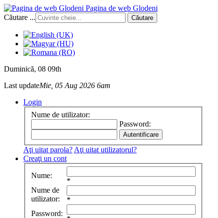
Pagina de web Glodeni
Căutare ...
Căutare
Duminică
, 08 09th
Last update
Mie, 05 Aug 2026 6am
Login
Nume de utilizator:
Password:
Aţi uitat parola?
Aţi uitat utilizatorul?
Creaţi un cont
Nume:
*
Nume de
utilizator:
*
Password: