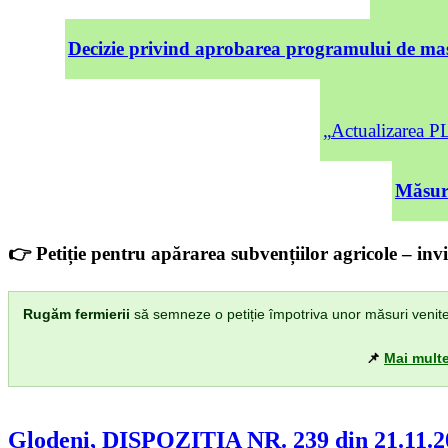
Decizie privind aprobarea programului de mas
„Actualizarea
Măsuri
👉 Petiție pentru apărarea subvențiilor agricole – invi
Rugăm fermierii
să semneze o petiție împotriva unor măsuri venite di
📌
Mai multe
Glodeni, DISPOZIȚIA NR. 239 din 21.11.2