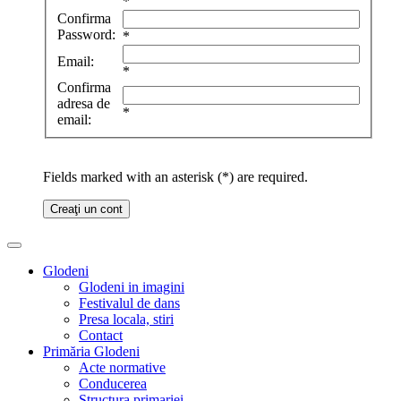
*
Confirma
Password:
*
Email:
*
Confirma
adresa de
*
email:
Fields marked with an asterisk (*) are required.
Creaţi un cont
Glodeni
Glodeni in imagini
Festivalul de dans
Presa locala, stiri
Contact
Primăria Glodeni
Acte normative
Conducerea
Structura primariei