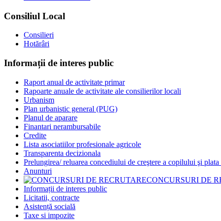
Consiliul Local
Consilieri
Hotărâri
Informații de interes public
Raport anual de activitate primar
Rapoarte anuale de activitate ale consilierilor locali
Urbanism
Plan urbanistic general (PUG)
Planul de aparare
Finantari nerambursabile
Credite
Lista asociatiilor profesionale agricole
Transparenta decizionala
Prelungirea/ reluarea concediului de creştere a copilului şi plata
Anunturi
CONCURSURI DE 
Informații de interes public
Licitatii, contracte
Asistență socială
Taxe si impozite