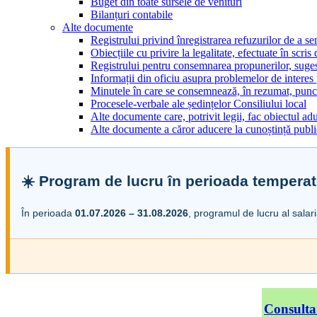
Buget din toate sursele de venituri
Bilanțuri contabile
Alte documente
Registrului privind înregistrarea refuzurilor de a s
Obiecțiile cu privire la legalitate, efectuate în scris
Registrului pentru consemnarea propunerilor, sugesti
Informații din oficiu asupra problemelor de interes
Minutele în care se consemnează, în rezumat, punct
Procesele-verbale ale ședințelor Consiliului local
Alte documente care, potrivit legii, fac obiectul adu
Alte documente a căror aducere la cunoștință public
☀️ Program de lucru în perioada temperat
În perioada
01.07.2026 – 31.08.2026
, programul de lucru al salar
Consulta