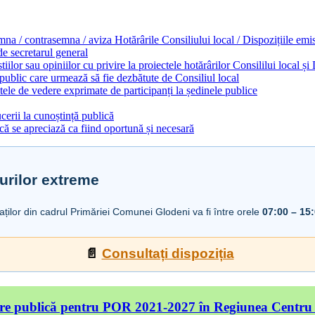
emna / contrasemna / aviza Hotărârile Consiliului local / Dispozițiile em
 de secretarul general
ilor sau opiniilor cu privire la proiectele hotărârilor Consililui local ș
 public care urmează să fie dezbătute de Consiliul local
ele de vedere exprimate de participanți la ședinele publice
cerii la cunoștință publică
ă se apreciază ca fiind oportună și necesară
urilor extreme
iaților din cadrul Primăriei Comunei Glodeni va fi între orele
07:00 – 15
📄
Consultați dispoziția
re publică pentru POR 2021-2027 în Regiunea Centru