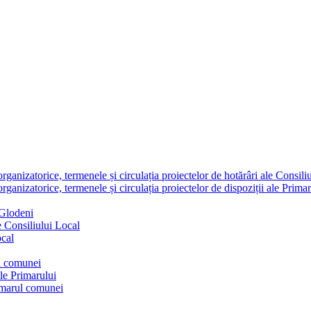
nizatorice, termenele și circulația proiectelor de hotărâri ale Consili
nizatorice, termenele și circulația proiectelor de dispoziții ale Primar
 Glodeni
e Consiliului Local
ocal
ul comunei
ale Primarului
rimarul comunei