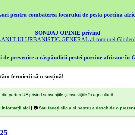
uri pentru combaterea focarului de pesta porcina afri
SONDAJ OPINIE privind
 PLANULUI URBANISTIC GENERAL al comunei Glodeni, 
 de prevenire a răspândirii pestei porcine africane în 
tăm fermierii să o susțină!
n partea UE privind subvențiile și investițiile în agricultură.
 informații aici
| 📷
Sau faceți clic aici pentru a deschide o prezent
025