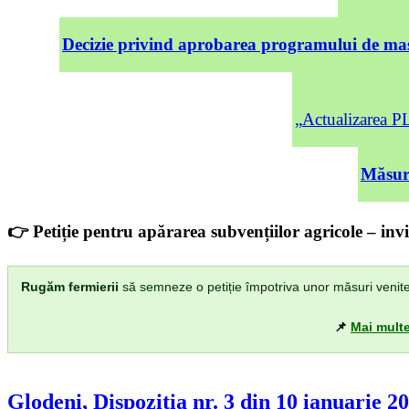
Decizie privind aprobarea programului de mas
„Actualizarea
Măsuri
👉 Petiție pentru apărarea subvențiilor agricole – invi
Rugăm fermierii
să semneze o petiție împotriva unor măsuri venite di
📌
Mai multe
Glodeni, Dispozitia nr. 3 din 10 ianuarie 2