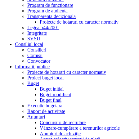
Program de functionare
Program de audienta
Transparenta decizionala
Proiecte de hotarari cu caracter normativ
Legea 544/2001
Integritate
SVSU
Consiliul local
Consilieri
Comisii
Convocator
Informatii publice
Proiecte de hotarari cu caracter normativ
Proiect buget local
Buget
Buget initial
Buget modificat
Buget final
Executie bugetara
Raport de activitate
Anunturi
Concursuri de recrutare
Vânzare-cumpărare a terenurilor agricole
Anunțuri de achiziție