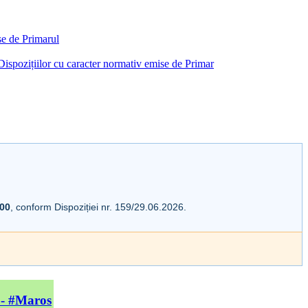
ise de Primarul
i Dispozițiilor cu caracter normativ emise de Primar
:00
, conform Dispoziției nr. 159/29.06.2026.
 - #Maros