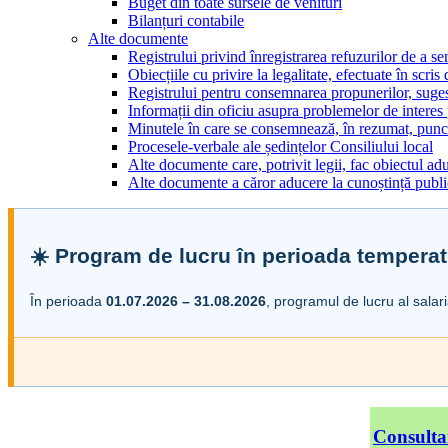
Buget din toate sursele de venituri
Bilanțuri contabile
Alte documente
Registrului privind înregistrarea refuzurilor de a s
Obiecțiile cu privire la legalitate, efectuate în scris
Registrului pentru consemnarea propunerilor, sugesti
Informații din oficiu asupra problemelor de interes
Minutele în care se consemnează, în rezumat, punct
Procesele-verbale ale ședințelor Consiliului local
Alte documente care, potrivit legii, fac obiectul adu
Alte documente a căror aducere la cunoștință public
☀️ Program de lucru în perioada temperat
În perioada
01.07.2026 – 31.08.2026
, programul de lucru al salar
Consulta