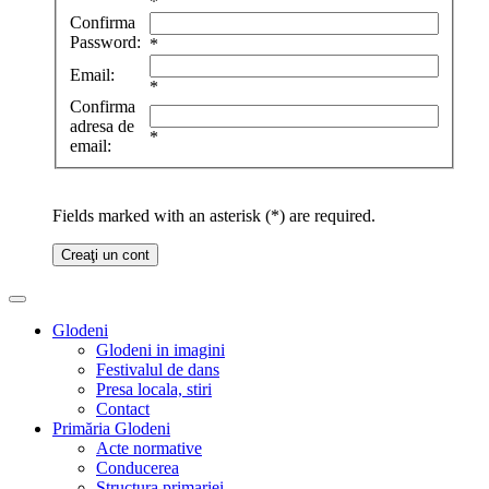
*
Confirma
Password:
*
Email:
*
Confirma
adresa de
*
email:
Fields marked with an asterisk (*) are required.
Creaţi un cont
Glodeni
Glodeni in imagini
Festivalul de dans
Presa locala, stiri
Contact
Primăria Glodeni
Acte normative
Conducerea
Structura primariei