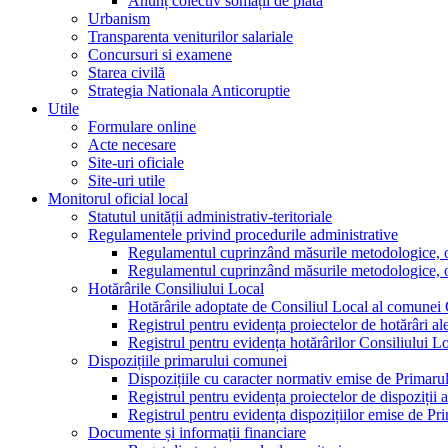
Anunț colectiv somații de plată
Urbanism
Transparenta veniturilor salariale
Concursuri si examene
Starea civilă
Strategia Nationala Anticoruptie
Utile
Formulare online
Acte necesare
Site-uri oficiale
Site-uri utile
Monitorul oficial local
Statutul unității administrativ-teritoriale
Regulamentele privind procedurile administrative
Regulamentul cuprinzând măsurile metodologice, orga
Regulamentul cuprinzând măsurile metodologice, orga
Hotărârile Consiliului Local
Hotărârile adoptate de Consiliul Local al comunei
Registrul pentru evidența proiectelor de hotărâri al
Registrul pentru evidența hotărârilor Consiliului L
Dispozițiile primarului comunei
Dispozițiile cu caracter normativ emise de Primar
Registrul pentru evidența proiectelor de dispoziții 
Registrul pentru evidența dispozițiilor emise de P
Documente și informații financiare