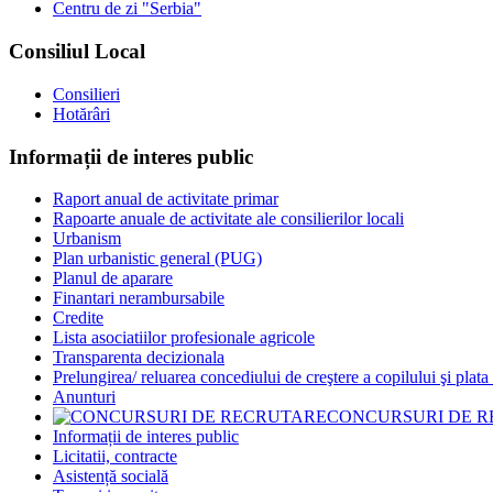
Centru de zi "Serbia"
Consiliul Local
Consilieri
Hotărâri
Informații de interes public
Raport anual de activitate primar
Rapoarte anuale de activitate ale consilierilor locali
Urbanism
Plan urbanistic general (PUG)
Planul de aparare
Finantari nerambursabile
Credite
Lista asociatiilor profesionale agricole
Transparenta decizionala
Prelungirea/ reluarea concediului de creştere a copilului şi plata
Anunturi
CONCURSURI DE 
Informații de interes public
Licitatii, contracte
Asistență socială