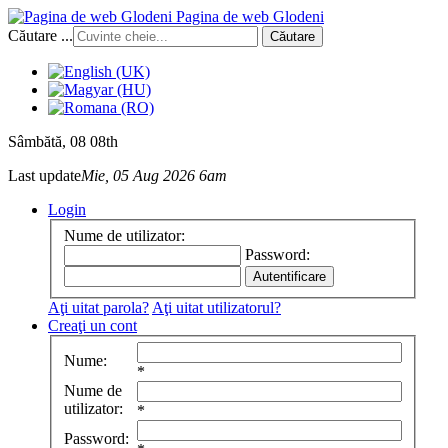
Pagina de web Glodeni
Căutare ...
Căutare
Sâmbătă
, 08 08th
Last update
Mie, 05 Aug 2026 6am
Login
Nume de utilizator:
Password:
Aţi uitat parola?
Aţi uitat utilizatorul?
Creaţi un cont
Nume:
*
Nume de
utilizator:
*
Password: