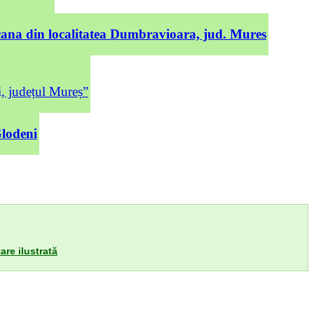
cana din localitatea Dumbravioara, jud. Mures
județul Mureș”
Glodeni
are ilustrată