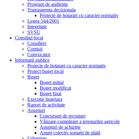
Program de audienta
Transparenta decizionala
Proiecte de hotarari cu caracter normativ
Legea 544/2001
Integritate
SVSU
Consiliul local
Consilieri
Comisii
Convocator
Informatii publice
Proiecte de hotarari cu caracter normativ
Proiect buget local
Buget
Buget initial
Buget modificat
Buget final
Executie bugetara
Raport de activitate
Anunturi
Concursuri de recrutare
Vânzare-cumpărare a terenurilor agricole
Anunțuri de achiziție
Anunț colectiv somații de plată
Urbanism