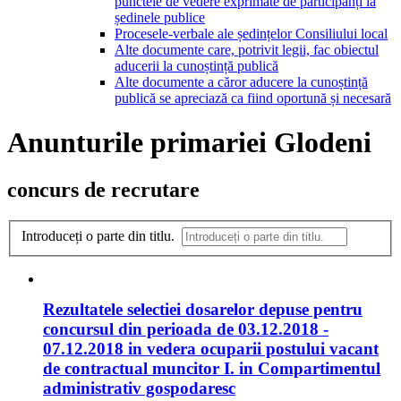
punctele de vedere exprimate de participanți la
ședinele publice
Procesele-verbale ale ședințelor Consiliului local
Alte documente care, potrivit legii, fac obiectul
aducerii la cunoștință publică
Alte documente a căror aducere la cunoștință
publică se apreciază ca fiind oportună și necesară
Anunturile primariei Glodeni
concurs de recrutare
Introduceți o parte din titlu.
Rezultatele selectiei dosarelor depuse pentru
concursul din perioada de 03.12.2018 -
07.12.2018 in vedera ocuparii postului vacant
de contractual muncitor I. in Compartimentul
administrativ gospodaresc