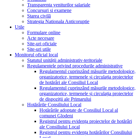
Transparenta veniturilor salariale
Concursuri si examene
Starea civilă
Strategia Nationala Anticoruptie
Utile
Formulare online
Acte necesare
Site-uri oficiale
Site-uri utile
Monitorul oficial local
Statutul unității administrativ-teritoriale
Regulamentele privind procedurile administrative
Regulamentul cuprinzând măsurile metodologice,
organizatorice, termenele și circulația proiectelor
de hotărâri ale Consiliul Local
Regulamentul cuprinzând măsurile metodologice,
organizatorice, termenele și circulația proiectelor
de dispoziții ale Primarului
Hotărârile Consiliului Local
Hotărârile adoptate de Consiliul Local al
comunei Glodeni
Registrul pentru evidența proiectelor de hotărâri
ale Consiliului Local
Registrul pentru evidența hotărârilor Consiliului
Local