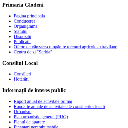
Primaria Glodeni
Pagina principala
Conducerea
Organigrama
Statutul
Dispozitii
Publicatii
Oferte de vânzare-cumpărare terenuri agricole extravilane
Centru de zi "Serbia"
Consiliul Local
Consilieri
Hotărâri
Informații de interes public
Raport anual de activitate primar
Rapoarte anuale de activitate ale consilierilor locali
Urbanism
Plan urbanistic general (PUG)
Planul de aparare
Finantari nerambursabile