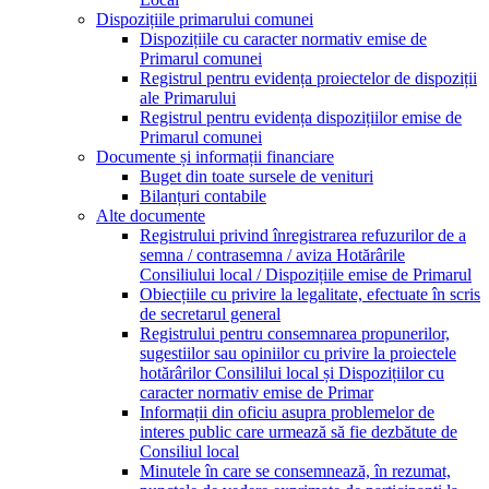
Dispozițiile primarului comunei
Dispozițiile cu caracter normativ emise de
Primarul comunei
Registrul pentru evidența proiectelor de dispoziții
ale Primarului
Registrul pentru evidența dispozițiilor emise de
Primarul comunei
Documente și informații financiare
Buget din toate sursele de venituri
Bilanțuri contabile
Alte documente
Registrului privind înregistrarea refuzurilor de a
semna / contrasemna / aviza Hotărârile
Consiliului local / Dispozițiile emise de Primarul
Obiecțiile cu privire la legalitate, efectuate în scris
de secretarul general
Registrului pentru consemnarea propunerilor,
sugestiilor sau opiniilor cu privire la proiectele
hotărârilor Consililui local și Dispozițiilor cu
caracter normativ emise de Primar
Informații din oficiu asupra problemelor de
interes public care urmează să fie dezbătute de
Consiliul local
Minutele în care se consemnează, în rezumat,