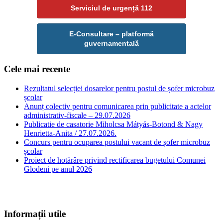
Serviciul de urgență 112
E-Consultare – platformă
guvernamentală
Cele mai recente
Rezultatul selecției dosarelor pentru postul de șofer microbuz
școlar
Anunț colectiv pentru comunicarea prin publicitate a actelor
administrativ-fiscale – 29.07.2026
Publicatie de casatorie Miholcsa Mátyás-Botond & Nagy
Henrietta-Anita / 27.07.2026.
Concurs pentru ocuparea postului vacant de șofer microbuz
școlar
Proiect de hotărâre privind rectificarea bugetului Comunei
Glodeni pe anul 2026
Informații utile