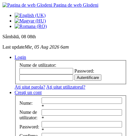
Pagina de web Glodeni
Sâmbătă
, 08 08th
Last update
Mie, 05 Aug 2026 6am
Login
Nume de utilizator:
Password:
Aţi uitat parola?
Aţi uitat utilizatorul?
Creaţi un cont
Nume:
*
Nume de
utilizator:
*
Password:
*
Confirma