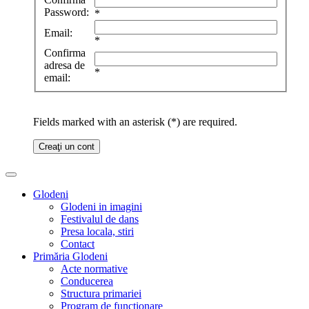
Password:
*
Email:
*
Confirma
adresa de
*
email:
Fields marked with an asterisk (*) are required.
Creaţi un cont
Glodeni
Glodeni in imagini
Festivalul de dans
Presa locala, stiri
Contact
Primăria Glodeni
Acte normative
Conducerea
Structura primariei
Program de functionare