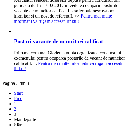
Rezultatul selectiei dosarelor depuse pentru concursul din
perioada de 15-17.02.2017 in vederea ocuparii posturilor
vacante de muncitor calificat I. - sofer buldoescavatorist,
ingrijitor si un post de referent I. >>
Pentru mai multe
informatii va rugam accesati linkul!
Posturi vacante de muncitori calificat
Primaria comunei Glodeni anunta organizarea concursului /
examenului pentru ocuparea posturile de vacant de muncitor
calificat I. ...
Pentru mai multe informatii va rugam accesati
linkul!
Pagina 3 din 3
Start
Prec
1
2
3
Mai departe
Sfârșit