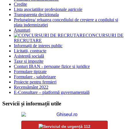
Credite
Lista asociatiilor profesionale agricole
Transparenta decizionala
Prelungirea/ reluarea concediului de creştere a copilului şi
plata indemnizaţiei
Anunturi
CONCURSURI DE
RECRUTARE
Informații de interes public
Licitatii, contracte
Asistență socială
Taxe si impozite
Conturi IBAN - persoane fizice si juridice
Formulare tipizate
Formulare - salubrizare
Proiecte pentru fermieri
Recensământ 2022
E-Consultare – platformă guvernamentală
Servicii și informații utile