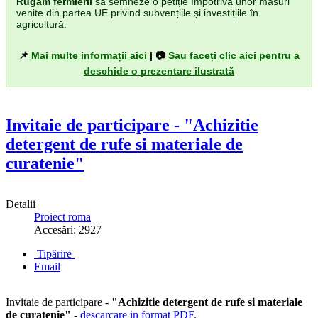
Rugăm fermierii
să semneze o petiție împotriva unor măsuri
venite din partea UE privind subvențiile și investițiile în
agricultură.
📌
Mai multe informații aici
| 📷
Sau faceți clic aici pentru a
deschide o prezentare ilustrată
Invitaie de participare - "Achizitie
detergent de rufe si materiale de
curatenie"
Detalii
Proiect roma
Accesări: 2927
Tipărire
Email
Invitaie de participare -
"Achizitie detergent de rufe si materiale
de curatenie"
-
descarcare in format PDF.