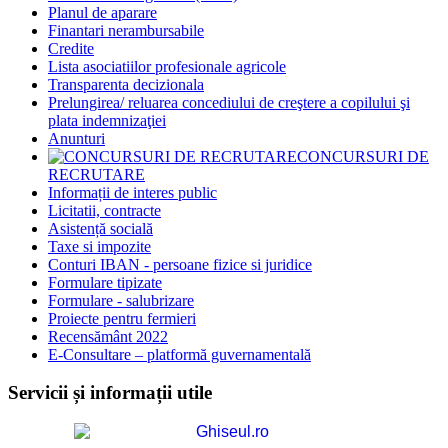
Planul de aparare
Finantari nerambursabile
Credite
Lista asociatiilor profesionale agricole
Transparenta decizionala
Prelungirea/ reluarea concediului de creştere a copilului şi
plata indemnizaţiei
Anunturi
CONCURSURI DE
RECRUTARE
Informații de interes public
Licitatii, contracte
Asistență socială
Taxe si impozite
Conturi IBAN - persoane fizice si juridice
Formulare tipizate
Formulare - salubrizare
Proiecte pentru fermieri
Recensământ 2022
E-Consultare – platformă guvernamentală
Servicii și informații utile