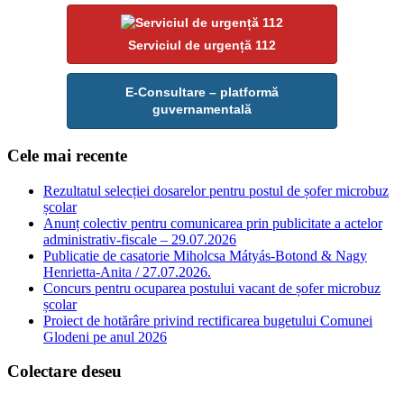
Serviciul de urgență 112
E-Consultare – platformă
guvernamentală
Cele mai recente
Rezultatul selecției dosarelor pentru postul de șofer microbuz
școlar
Anunț colectiv pentru comunicarea prin publicitate a actelor
administrativ-fiscale – 29.07.2026
Publicatie de casatorie Miholcsa Mátyás-Botond & Nagy
Henrietta-Anita / 27.07.2026.
Concurs pentru ocuparea postului vacant de șofer microbuz
școlar
Proiect de hotărâre privind rectificarea bugetului Comunei
Glodeni pe anul 2026
Colectare deseu