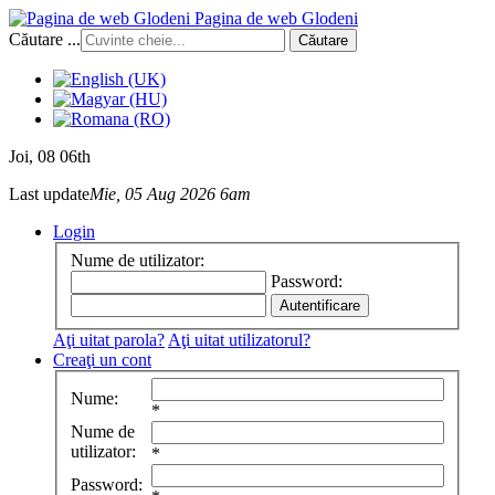
Pagina de web Glodeni
Căutare ...
Căutare
Joi
, 08 06th
Last update
Mie, 05 Aug 2026 6am
Login
Nume de utilizator:
Password:
Aţi uitat parola?
Aţi uitat utilizatorul?
Creaţi un cont
Nume:
*
Nume de
utilizator:
*
Password: