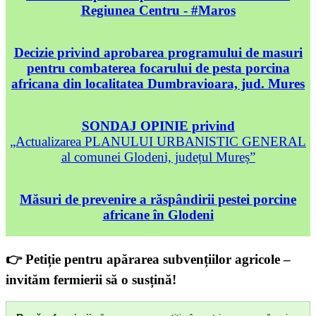
Regiunea Centru - #Maros
Decizie privind aprobarea programului de masuri
pentru combaterea focarului de pesta porcina
africana din localitatea Dumbravioara, jud. Mures
SONDAJ OPINIE privind
„Actualizarea PLANULUI URBANISTIC GENERAL
al comunei Glodeni, județul Mureș”
Măsuri de prevenire a răspândirii pestei porcine
africane în Glodeni
👉 Petiție pentru apărarea subvențiilor agricole –
invităm fermierii să o susțină!