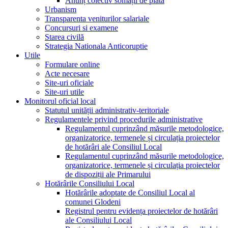
Anunț colectiv somații de plată
Urbanism
Transparenta veniturilor salariale
Concursuri si examene
Starea civilă
Strategia Nationala Anticoruptie
Utile
Formulare online
Acte necesare
Site-uri oficiale
Site-uri utile
Monitorul oficial local
Statutul unității administrativ-teritoriale
Regulamentele privind procedurile administrative
Regulamentul cuprinzând măsurile metodologice,
organizatorice, termenele și circulația proiectelor
de hotărâri ale Consiliul Local
Regulamentul cuprinzând măsurile metodologice,
organizatorice, termenele și circulația proiectelor
de dispoziții ale Primarului
Hotărârile Consiliului Local
Hotărârile adoptate de Consiliul Local al
comunei Glodeni
Registrul pentru evidența proiectelor de hotărâri
ale Consiliului Local