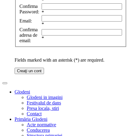
*
Confirma
Password:
*
Email:
*
Confirma
adresa de
*
email:
Fields marked with an asterisk (*) are required.
Creaţi un cont
Glodeni
Glodeni in imagini
Festivalul de dans
Presa locala, stiri
Contact
Primăria Glodeni
Acte normative
Conducerea
Structura primariei