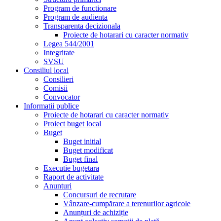
Program de functionare
Program de audienta
Transparenta decizionala
Proiecte de hotarari cu caracter normativ
Legea 544/2001
Integritate
SVSU
Consiliul local
Consilieri
Comisii
Convocator
Informatii publice
Proiecte de hotarari cu caracter normativ
Proiect buget local
Buget
Buget initial
Buget modificat
Buget final
Executie bugetara
Raport de activitate
Anunturi
Concursuri de recrutare
Vânzare-cumpărare a terenurilor agricole
Anunțuri de achiziție