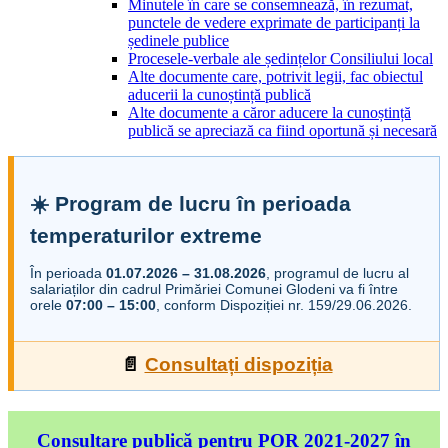
Minutele în care se consemnează, în rezumat,
punctele de vedere exprimate de participanți la
ședinele publice
Procesele-verbale ale ședințelor Consiliului local
Alte documente care, potrivit legii, fac obiectul
aducerii la cunoștință publică
Alte documente a căror aducere la cunoștință
publică se apreciază ca fiind oportună și necesară
☀️ Program de lucru în perioada
temperaturilor extreme
În perioada
01.07.2026 – 31.08.2026
, programul de lucru al
salariaților din cadrul Primăriei Comunei Glodeni va fi între
orele
07:00 – 15:00
, conform Dispoziției nr. 159/29.06.2026.
📄
Consultați dispoziția
Consultare publică pentru POR 2021-2027 în