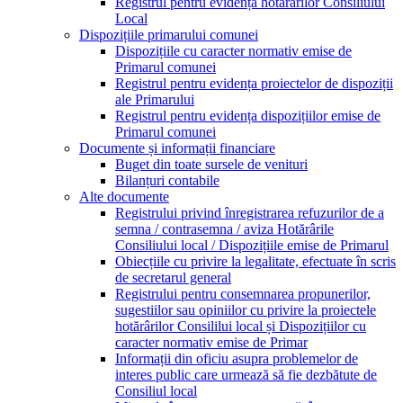
Registrul pentru evidența hotărârilor Consiliului
Local
Dispozițiile primarului comunei
Dispozițiile cu caracter normativ emise de
Primarul comunei
Registrul pentru evidența proiectelor de dispoziții
ale Primarului
Registrul pentru evidența dispozițiilor emise de
Primarul comunei
Documente și informații financiare
Buget din toate sursele de venituri
Bilanțuri contabile
Alte documente
Registrului privind înregistrarea refuzurilor de a
semna / contrasemna / aviza Hotărârile
Consiliului local / Dispozițiile emise de Primarul
Obiecțiile cu privire la legalitate, efectuate în scris
de secretarul general
Registrului pentru consemnarea propunerilor,
sugestiilor sau opiniilor cu privire la proiectele
hotărârilor Consililui local și Dispozițiilor cu
caracter normativ emise de Primar
Informații din oficiu asupra problemelor de
interes public care urmează să fie dezbătute de
Consiliul local